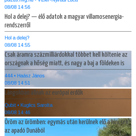
08/08 14:56
Hol a delej? — élő adatok a magyar villamosenergia-
rendszerről
Hol a delej?
08/08 14:55
Csak áramra százmilliárdokkal többet kell költenie az
országnak a hőség miatt, és nagy a baj a földeken is
444 • Haász János
08/08 14:51
Lángokban állnak az európai erdők
Qubit • Kuglics Sarolta
08/08 14:46
Öröm az ürömben: egymás után kerülnek elő a kincsek
az apadó Dunából