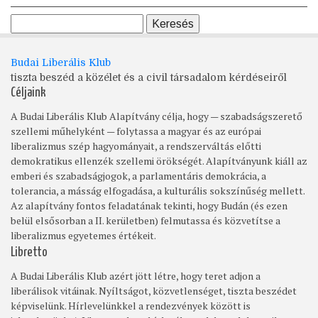
Budai Liberális Klub
tiszta beszéd a közélet és a civil társadalom kérdéseiről
Céljaink
A Budai Liberális Klub Alapítvány célja, hogy — szabadságszerető
szellemi műhelyként — folytassa a magyar és az európai
liberalizmus szép hagyományait, a rendszerváltás előtti
demokratikus ellenzék szellemi örökségét. Alapítványunk kiáll az
emberi és szabadságjogok, a parlamentáris demokrácia, a
tolerancia, a másság elfogadása, a kulturális sokszínűség mellett.
Az alapítvány fontos feladatának tekinti, hogy Budán (és ezen
belül elsősorban a II. kerületben) felmutassa és közvetítse a
liberalizmus egyetemes értékeit.
Libretto
A Budai Liberális Klub azért jött létre, hogy teret adjon a
liberálisok vitáinak. Nyíltságot, közvetlenséget, tiszta beszédet
képviselünk. Hírlevelünkkel a rendezvények között is