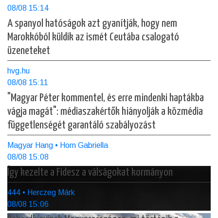
08/08 15:14
A spanyol hatóságok azt gyanítják, hogy nem
Marokkóból küldik az ismét Ceutába csalogató
üzeneteket
hvg.hu
08/08 15:11
"Magyar Péter kommentel, és erre mindenki haptákba
vágja magát": médiaszakértők hiányolják a közmédia
függetlenségét garantáló szabályozást
Magyar Hang • Horn Gabriella
08/08 15:08
Így kezelte a Fidesz a válságokat kormányon
444 • Herczeg Márk
08/08 15:06