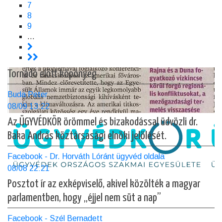
Page
7
Page
8
Page
9
…
>
>>
Tornádó előtt köpönyeg
Buda Peter
08/09 13:22
Az ÜGYVÉDKÖR örömmel és bizakodással üdvözli dr.
Baka András köztársasági elnöki jelölését.
Facebook - Dr. Horváth Lóránt ügyvéd oldala
08/08 22:21
Posztot ír az exképviselő, akivel közölték a magyar
parlamentben, hogy „éjjel nem süt a nap”
Facebook - Szél Bernadett