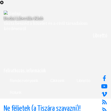
Ugrás
a
tartalomra
Budai Liberális Klub
tiszta beszéd a közélet és a civil társadalom
kérdéseiről
Librettó
Feliratkozás, információk
Rendezvényeink
Cikkeink
Libretto
Rólunk
Ne féljetek (a Tiszára szavazni)!