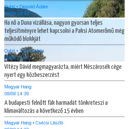
Qubit • Dippold Ádám
08/08 14:44
Ha nő a Duna vízállása, nagyon gyorsan teljes
teljesítményre lehet kapcsolni a Paksi Atomerőmű még
működő blokkját
Qubit • Tóth András
08/08 14:42
Vitézy Dávid megmagyarázta, miért Mészárosék cége
nyert egy közbeszerzést
Magyar Hang
08/08 14:39
A budapesti felnőtt fák harmadát tönkreteszi a
klímaváltozás a következő 15 évben
Magyar Hang • Csécsi László