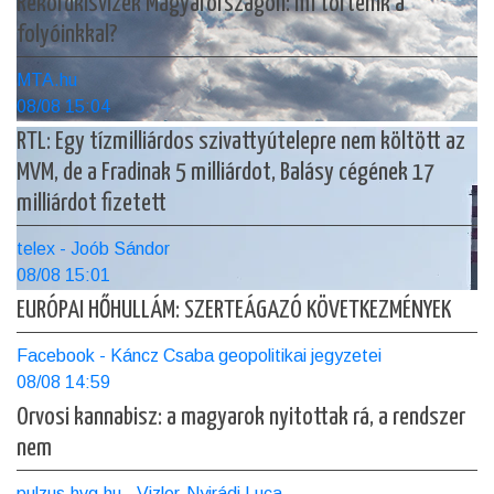
Rekordkisvizek Magyarországon: mi történik a
folyóinkkal?
MTA.hu
08/08 15:04
RTL: Egy tízmilliárdos szivattyútelepre nem költött az
MVM, de a Fradinak 5 milliárdot, Balásy cégének 17
milliárdot fizetett
telex - Joób Sándor
08/08 15:01
EURÓPAI HŐHULLÁM: SZERTEÁGAZÓ KÖVETKEZMÉNYEK
Facebook - Káncz Csaba geopolitikai jegyzetei
08/08 14:59
Orvosi kannabisz: a magyarok nyitottak rá, a rendszer
nem
pulzus.hvg.hu - Vizler-Nyirádi Luca