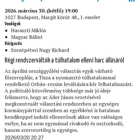
2026. március 30. (hétfő) 19:00
1027 Budapest, Margit körút 48., I. emelet
Vendégek
Haraszti Miklós
Magyar Bálint
Házigazda
Szentpéteri Nagy Richard
Régi rendszerváltók a túlhatalom elleni harc állásáról
Az áprilisi országgyűlési választás egyik várható
főszereplője, a Tisza a nyomasztó túlhatalommal
rendelkező Orbán-rezsim leváltására kér felhatalmazást.
A politizáló közvélemény többsége már jó ideje
felismerte, hogy az Áder János vezetésével
megkonstruált választási rendszerben az egységes
kormánypárttal szemben az egyébként is hatalmas
hendikeppel induló ellenerőnek akkor van valóságos
esélye, ha az nem egymással civakodó és osztozkodó,
hanem szervezetileg is egységes.
2026/03/20 20:27