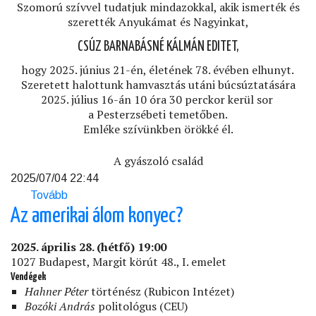
Szomorú szívvel tudatjuk mindazokkal, akik ismerték és
szerették Anyukámat és Nagyinkat,
CSÚZ BARNABÁSNÉ KÁLMÁN EDITET,
hogy 2025. június 21-én, életének 78. évében elhunyt.
Szeretett halottunk hamvasztás utáni búcsúztatására
2025. július 16-án 10 óra 30 perckor kerül sor
a Pesterzsébeti temetőben.
Emléke szívünkben örökké él.
A gyászoló család
2025/07/04 22:44
Tovább
(Gyászolunk)
Az amerikai álom konyec?
2025. április 28. (hétfő) 19:00
1027 Budapest, Margit körút 48., I. emelet
Vendégek
Hahner Péter
történész (Rubicon Intézet)
Bozóki András
politológus (CEU)