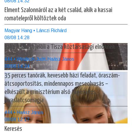
08/08 14:32
Elment Szalonnáról az a két család, akik a kassai
romatelepről költöztek oda
Magyar Hang • Lánczi Richárd
08/08 14:28
Baka Andrást jelöli a Tisza köztársasági elnöknek
444 • Windisch Judit,Haász János
08/08 14:24
35 perces tanórák, kevesebb házi feladat, óraszám-
átcsoportosítás, mindennapos meseolvasás –
elkészült a minisztérium alsó tagozatos
javaslatcsomagja
444 • Haász János
08/08 12:17
Keresés