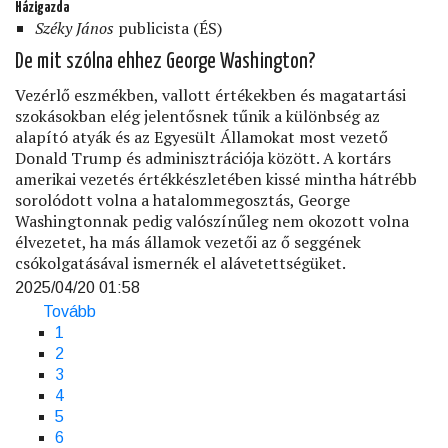
Házigazda
Széky János
publicista (ÉS)
De mit szólna ehhez George Washington?
Vezérlő eszmékben, vallott értékekben és magatartási
szokásokban elég jelentősnek tűnik a különbség az
alapító atyák és az Egyesült Államokat most vezető
Donald Trump és adminisztrációja között. A kortárs
amerikai vezetés értékkészletében kissé mintha hátrébb
sorolódott volna a hatalommegosztás, George
Washingtonnak pedig valószínűleg nem okozott volna
élvezetet, ha más államok vezetői az ő seggének
csókolgatásával ismernék el alávetettségüket.
2025/04/20 01:58
Tovább
(Az
Jelenlegi
1
amerikai
Oldalszámozás
oldal
Page
2
álom
Page
3
konyec?)
Page
4
Page
5
Page
6