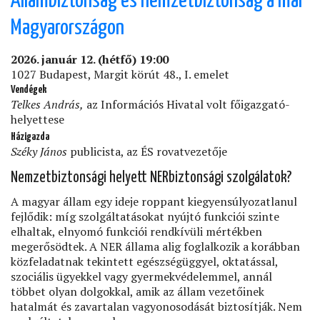
Állambiztonság és nemzetbiztonság a mai
Havel
Magyarországon
Davosban)
2026. január 12. (hétfő) 19:00
1027 Budapest, Margit körút 48., I. emelet
Vendégek
Telkes András,
az Információs Hivatal volt főigazgató-
helyettese
Házigazda
Széky János
publicista, az ÉS rovatvezetője
Nemzetbiztonsági helyett NERbiztonsági szolgálatok?
A magyar állam egy ideje roppant kiegyensúlyozatlanul
fejlődik: míg szolgáltatásokat nyújtó funkciói szinte
elhaltak, elnyomó funkciói rendkívüli mértékben
megerősödtek. A NER állama alig foglalkozik a korábban
közfeladatnak tekintett egészségüggyel, oktatással,
szociális ügyekkel vagy gyermekvédelemmel, annál
többet olyan dolgokkal, amik az állam vezetőinek
hatalmát és zavartalan vagyonosodását biztosítják. Nem