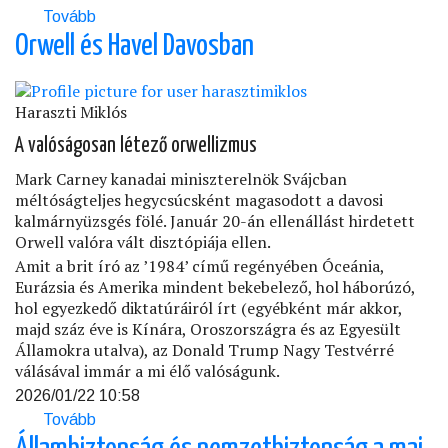
Tovább
(Ne
féljetek
Orwell és Havel Davosban
(a
Tiszára
szavazni)!)
Haraszti Miklós
A valóságosan létező orwellizmus
Mark Carney kanadai miniszterelnök Svájcban
méltóságteljes hegycsúcsként magasodott a davosi
kalmárnyüzsgés fölé. Január 20-án ellenállást hirdetett
Orwell valóra vált disztópiája ellen.
Amit a brit író az ’1984’ című regényében Óceánia,
Eurázsia és Amerika mindent bekebelező, hol háborúzó,
hol egyezkedő diktatúráiról írt (egyébként már akkor,
majd száz éve is Kínára, Oroszországra és az Egyesült
Államokra utalva), az Donald Trump Nagy Testvérré
válásával immár a mi élő valóságunk.
2026/01/22 10:58
Tovább
(Orwell
és