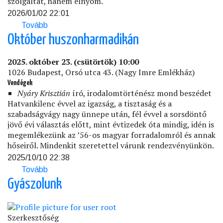
szolgáltat, hanem elnyom.
2026/01/02 22:01
Tovább
(Állambiztonság
és
Október huszonharmadikán
nemzetbiztonság
a
2025. október 23. (csütörtök) 10:00
mai
1026 Budapest, Orsó utca 43. (Nagy Imre Emlékház)
Magyarországon)
Vendégek
Nyáry Krisztián
író, irodalomtörténész mond beszédet
Hatvankilenc évvel az igazság, a tisztaság és a
szabadságvágy nagy ünnepe után, fél évvel a sorsdöntő
jövő évi választás előtt, mint évtizedek óta mindig, idén is
megemlékezünk az ’56-os magyar forradalomról és annak
hőseiről. Mindenkit szeretettel várunk rendezvényünkön.
2025/10/10 22:38
Tovább
(Október
huszonharmadikán)
Gyászolunk
Szerkesztőség