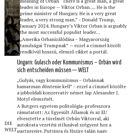
meaning of Orban “There is a great man, a great
Eurasia
leader in Europe — Viktor Orban. … He is the
Review
prime minister of Hungary. He is a very great
• ECFR
leader, a very strong man.” – Donald Trump,
January 2024. Hungary’s Viktor Orban is arguably
the most successful populist leader…
„Amerika Orbanizálódása – Magyarország
tanulságai Trumpnak” — ezzel a címmel közölt
rendkívül hosszú, elemző cikket a portál.
Ungarn: Gulasch oder Kommunismus – Orbán wird
sich entscheiden müssen — WELT
„Gulyás, vagy kommunizmus – Orbánnak
hamarosan döntenie kell” – ezzel a címmel közölte
a jobboldali konzervatív német lap Alexander J.
Motyl elemzését.
A Rutgers egyetem politológia-professzora
rámutatott: Az Egyesült Államok és az EU
elvesztette a türelmét Orbán Viktorral, aki
DIE
autokrata vezetési stílusával szégyent hoz a
WELT
partnereire. Putyinra és Hszire talán nagy