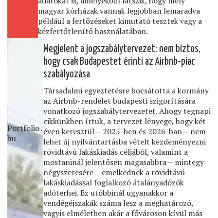
adatokat is, amelyekből látszik, hogy mely
magyar kórházak vannak legjobban lemaradva
például a fertőzéseket kimutató tesztek vagy a
kézfertőtlenítő használatában.
Megjelent a jogszabálytervezet: nem biztos,
hogy csak Budapestet érinti az Airbnb-piac
szabályozása
Társadalmi egyeztetésre bocsátotta a kormány
az Airbnb-rendelet budapesti szigorítására
vonatkozó jogszabálytervezetet. Ahogy tegnapi
cikkünkben írtuk, a tervezet lényege, hogy két
Portfolio․
éven keresztül — 2025-ben és 2026-ban — nem
hu
lehet új nyilvántartásba vételt kezdeményezni
rövidtávú lakáskiadás céljából, valamint a
mostaninál jelentősen magasabbra — mintegy
négyszeresére — emelkednek a rövidtávú
lakáskiadással foglalkozó átalányadózók
adóterhei. Ez utóbbinál ugyanakkor a
vendégéjszakák száma lesz a meghatározó,
vagyis elméletben akár a fővároson kívül más