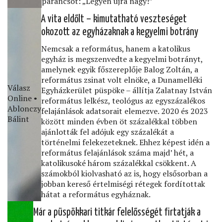
parancsot: „Legyen újra nagy!”
A vita eldőlt – kimutatható veszteséget
okozott az egyházaknak a kegyelmi botrány
Nemcsak a református, hanem a katolikus
egyház is megszenvedte a kegyelmi botrányt,
amelynek egyik főszereplője Balog Zoltán, a
református zsinat volt elnöke, a Dunamelléki
Válasz
Egyházkerület püspöke – állítja Zalatnay István
Online •
református lelkész, teológus az egyszázalékos
Ablonczy
felajánlások adatsorait elemezve. 2020 és 2023
Bálint
között minden évben öt százalékkal többen
ajánlották fel adójuk egy százalékát a
történelmi felekezeteknek. Ehhez képest idén a
református felajánlások száma majd’ hét, a
katolikusoké három százalékkal csökkent. A
számokból kiolvasható az is, hogy elsősorban a
jobban kereső értelmiségi rétegek fordítottak
hátat a református egyháznak.
Már a püspökkari titkár felelősségét ﬁrtatják a