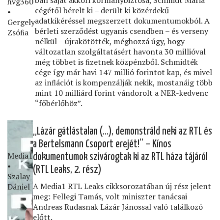
hvg360
cégétől bérelt ki – derült ki közérdekű
•
adatkikéréssel megszerzett dokumentumokból. A
Gergely
bérleti szerződést ugyanis csendben – és verseny
Zsóﬁa
nélkül – újrakötötték, méghozzá úgy, hogy
változatlan szolgáltatásért havonta 30 millióval
még többet is ﬁzetnek közpénzből. Schmidték
cége így már havi 147 millió forintot kap, és mivel
az inﬂációt is kompenzálják nekik, mostanáig több
mint 10 milliárd forint vándorolt a NER-kedvenc
“főbérlőhöz”.
„Lázár gátlástalan (…), demonstráld neki az RTL és
a Bertelsmann Csoport erejét!” – Kínos
Media1
dokumentumok szivárogtak ki az RTL háza tájáról
•
(RTL Leaks, 2. rész)
Szalay
A Media1 RTL Leaks cikksorozatában új rész jelent
Dániel
meg: Fellegi Tamás, volt miniszter tanácsai
Andreas Rudasnak Lázár Jánossal való találkozó
előtt.