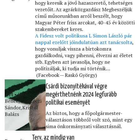
hogy keresik a jövő hazaszerető, tehetséges
vezetőit. Az agrárközgazdász Megbeszéljük
című műsorunkban arról beszélt, hogy
Magyar Péter friss arcokat, 40-45 év közötti
szakembereket keres.
A Fidesz volt politikusa L Simon László pár
nappal ezelőtt jóindulatúan azt tanácsolta
,
hogy vonuljak vissza a birtokomra
gazdálkodni, vagy pihenni, élvezni az életet
stb. Egyben azt javasolja, hogy ne
politizáljak, ki tudja mi történik…
(Facebook — Raskó György)
Csárdi bizonyítékával végre
444 • Kiss
megérthetnénk 2024 legfurább
Bence,Czinkóczi
politikai eseményét
Sándor,Kristóf
Az biztos, hogy a főpolgármester-
Balázs
választáson többről volt szó, mint egy
sima önkormányzati választásnál.
Terv, az mindig van