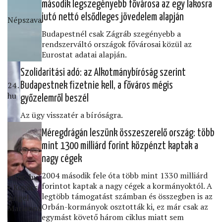
második legszegényebb fővárosa az egy lakosra
jutó nettó elsődleges jövedelem alapján
Népszava
Budapestnél csak Zágráb szegényebb a
rendszerváltó országok fővárosai közül az
Eurostat adatai alapján.
Szolidaritási adó: az Alkotmánybíróság szerint
24․
Budapestnek ﬁzetnie kell, a főváros mégis
hu
győzelemről beszél
Az ügy visszatér a bíróságra.
Méregdrágán leszünk összeszerelő ország: több
mint 1300 milliárd forint közpénzt kaptak a
nagy cégek
2004 második fele óta több mint 1330 milliárd
mfor․hu
forintot kaptak a nagy cégek a kormányoktól. A
• Kovács-
legtöbb támogatást számban és összegben is az
Angel
Orbán-kormányok osztották ki, ez már csak az
Marianna
egymást követő három ciklus miatt sem