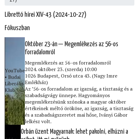
Librettó hírei XIV-43 (2024-10-27)
Fókuszban
Október 23-án — Megemlékezés az 56-os
forradalomról
Megemlékezés az 56-os forradalomról
2024. október 23. (szerda) 10:00
YouTube
1026 Budapest, Orsó utca 43. (Nagy Imre
• Budai
Emlékház)
Liberális
Az ’56-os forradalom az igazság, a tisztaság és a
Klub
szabadságvágy ünnepe. Hagyományos
megemlékezésünk szónoka a magyar október
értékeinek méltó örököse, az igazság, a tisztaság
és a szabadságszeretet mai hőse, Iványi Gábor
lelkész volt.
Orbán üzent Magyarnak: lehet pakolni, elhúzni a
444 •