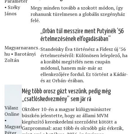
Paraméter
• Széky
Megy minden tovább a szokott módon, így
János
rohanunk türelmesen a globális szegényház
felé.
„Orbán túl messzire ment Putyinék ’56
értelmezésének elfogadásában“
Magyarnarancs․
Standeisky Éva történész a Fidesz új ’56
hu • Barotányi
értelmezéséről: Különösen leleplező, ha
Zoltán
a korábbi megítélés nem csupán
módosul, hanem már-már az
ellenkezőjére fordul. Ez történt a Kádár-
és az Orbán-érában.
Még több orosz gázt veszünk, pedig még
„csatlóskedvezmény” sem jár rá
Válasz
Október 10-én a magyar külügyminiszter
Online
büszkén jelentette, hogy az állami MVM
•
kiegészítő kereskedelmi szerződést kötött a
Magyari
Gazprommal: azaz több és olcsóbb gáz érkezik,
Péter