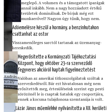
meglepő. A volumen és a támogatott iparágak
annál inkább. Nem a nagy hozzáadott értékű
területek dominálnak. De bírjuk még ezt
munkaerővel? Nagyon úgy tűnik, hogy nem.
Adóemelésre készül a kormány, a benzinkutakon
24․
csattanhat az ostor
hu
Visszamenőleges sarctól tartanak az üzemanyag-
kereskedők.
Megerősítette a Kormányzati Tájékoztatási
Központ, hogy október 23-ra szerveződő
telex •
fegyveres akcióról kaptak ﬁgyelmeztetést
Dezső
András,
Valóban az amerikai titkosszolgálatok szóltak a
Király
szervezkedésről. Bár ezt hivatalosan még nem
András
erősítették meg, értesüléseink szerint egy pesti
sörözönél le is csaptak ﬁatalok egy csoportjára,
ennek a kocsma tulajdonosa szemtanúja is volt.
Lázár János műemlékké nyilvánította a XII. kerületi