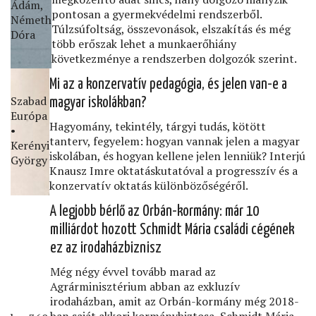
Ádám,
pontosan a gyermekvédelmi rendszerből.
Németh
Túlzsúfoltság, összevonások, elszakítás és még
Dóra
több erőszak lehet a munkaerőhiány
következménye a rendszerben dolgozók szerint.
Mi az a konzervatív pedagógia, és jelen van-e a
Szabad
magyar iskolákban?
Európa
Hagyomány, tekintély, tárgyi tudás, kötött
•
tanterv, fegyelem: hogyan vannak jelen a magyar
Kerényi
iskolában, és hogyan kellene jelen lenniük? Interjú
György
Knausz Imre oktatáskutatóval a progresszív és a
konzervatív oktatás különbözőségéről.
A legjobb bérlő az Orbán-kormány: már 10
milliárdot hozott Schmidt Mária családi cégének
ez az irodaházbiznisz
Még négy évvel tovább marad az
Agrárminisztérium abban az exkluzív
irodaházban, amit az Orbán-kormány még 2018-
ban saját akkori kormánybiztosa, Schmidt Mária