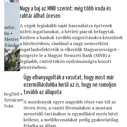
Nagy a baj az MNB szerint: még több iroda és
raktár állhat üresen
A cégek leginkább saját használatra építenek
mfor․
üzleti ingatlanokat, a bérleti piacok befagytak.
hu •
Közben a bankok további szigorításokra készülnek
Mester
a hitelezésben, ráadásul a nagy nemzetközi
Nándor
ingatlanbefektetők is elkerülik Magyarországot –
szögezte le a Magyar Nemzeti Bank (MNB) a
legújabb, csütörtökön nyilvánosságra hozott
jelentésében.
Úgy elhanyagolták a vasutat, hogy most már
ezermilliárdokba kerül az is, hogy ne romoljon
tovább az állapota
hvg360 •
Sztojcsev
A mozdonyok egyre nagyobb része van túl az
Iván
ötven éven, a vasúti fővonalakon a mostani
menetidő tartásához is egymilliárd eurós hitel
kellene, a mellékvonalakat pedig gyakorlatilag
feladta az állam.