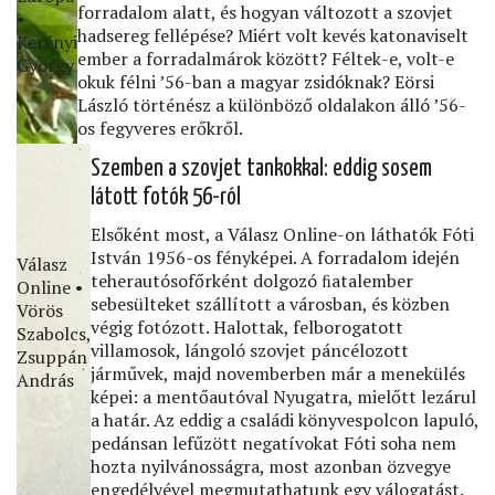
forradalom alatt, és hogyan változott a szovjet
•
hadsereg fellépése? Miért volt kevés katonaviselt
Kerényi
ember a forradalmárok között? Féltek-e, volt-e
György
okuk félni ’56-ban a magyar zsidóknak? Eörsi
László történész a különböző oldalakon álló ’56-
os fegyveres erőkről.
Szemben a szovjet tankokkal: eddig sosem
látott fotók 56-ról
Elsőként most, a Válasz Online-on láthatók Fóti
István 1956-os fényképei. A forradalom idején
Válasz
teherautósofőrként dolgozó ﬁatalember
Online •
sebesülteket szállított a városban, és közben
Vörös
végig fotózott. Halottak, felborogatott
Szabolcs,
villamosok, lángoló szovjet páncélozott
Zsuppán
járművek, majd novemberben már a menekülés
András
képei: a mentőautóval Nyugatra, mielőtt lezárul
a határ. Az eddig a családi könyvespolcon lapuló,
pedánsan lefűzött negatívokat Fóti soha nem
hozta nyilvánosságra, most azonban özvegye
engedélyével megmutathatunk egy válogatást.