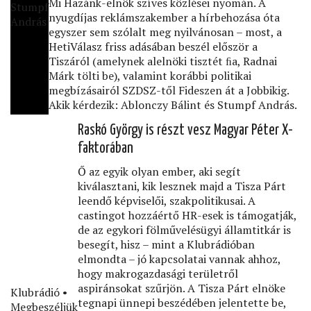
Mi Hazánk-elnök szíves közlései nyomán. A
Stumpf
nyugdíjas reklámszakember a hírbehozása óta
András
egyszer sem szólalt meg nyilvánosan – most, a
HetiVálasz friss adásában beszél először a
Tiszáról (amelynek alelnöki tisztét ﬁa, Radnai
Márk tölti be), valamint korábbi politikai
megbízásairól SZDSZ-től Fideszen át a Jobbikig.
Akik kérdezik: Ablonczy Bálint és Stumpf András.
Raskó György is részt vesz Magyar Péter X-
faktorában
Ő az egyik olyan ember, aki segít
kiválasztani, kik lesznek majd a Tisza Párt
leendő képviselői, szakpolitikusai. A
castingot hozzáértő HR-esek is támogatják,
de az egykori fölművelésügyi államtitkár is
besegít, hisz – mint a Klubrádióban
elmondta – jó kapcsolatai vannak ahhoz,
hogy makrogazdasági területről
aspiránsokat szűrjön. A Tisza Párt elnöke
Klubrádió •
tegnapi ünnepi beszédében jelentette be,
Megbeszéljük