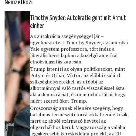
Nemzetközi
Timothy Snyder: Autokratie geht mit Armut
einher
Az autokrácia szegénységgel jár –
ﬁgyelmeztetett Timothy Snyder, az amerikai
Yale egyetem professzora, történész a
liberális bécsi lapban a közelgő amerikai
elnökválasztás kapcsán.
Trump isteníti az olyan politikusokat, mint
Putyin és Orbán Viktor: az előbbi csalárd
szükséghelyzetekkel, az utóbbi az
alkotmánnyal való tartós visszaéléssel ásta
alá a demokráciát, és nem nehéz látni, hogy
miért szereti őket Trump.
Oroszország annak ellenére szegény, hogy
hatalmas természeti forrásokkal rendelkezik,
mert az abból származó bevétel az
DER
oligarchákhoz kerül. Magyarország a valaha
STANDARD
legsikeresebb kereskedelmi projekt, az EU