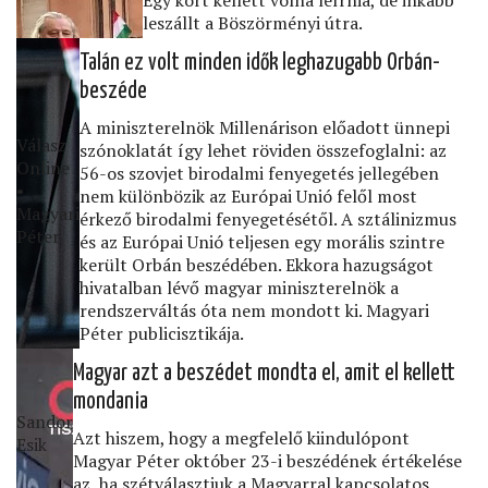
leszállt a Böszörményi útra.
Talán ez volt minden idők leghazugabb Orbán-
beszéde
A miniszterelnök Millenárison előadott ünnepi
Válasz
szónoklatát így lehet röviden összefoglalni: az
Online
56-os szovjet birodalmi fenyegetés jellegében
•
nem különbözik az Európai Unió felől most
Magyari
érkező birodalmi fenyegetésétől. A sztálinizmus
Péter
és az Európai Unió teljesen egy morális szintre
került Orbán beszédében. Ekkora hazugságot
hivatalban lévő magyar miniszterelnök a
rendszerváltás óta nem mondott ki. Magyari
Péter publicisztikája.
Magyar azt a beszédet mondta el, amit el kellett
mondania
Sandor
Azt hiszem, hogy a megfelelő kiindulópont
Esik
Magyar Péter október 23-i beszédének értékelése
az, ha szétválasztjuk a Magyarral kapcsolatos