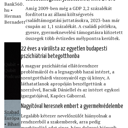
Bank360․
Amíg 2009-ben még a GDP 2,2 százalékát
hu •
fordította az állami költségvetés
Herman
családtámogatási juttatásokra, 2023-ban már
Bernadett
csupán az 1,1 százalékát. A családi pótlékra,
gyesre, gyermeknevelési támogatásra kiﬁzetett
összegek több évtizedes mélypontra kerültek.
22 éves a várólista az egyetlen budapesti
pszichiátriai betegotthonba
Qubit •
A magyar pszichiátriai ellátórendszer
Qubit
problémáiról és a legnagyobb hazai intézet, a
Podcast
szentgotthárdi viszonyairól egy új könyv, A
láthatatlanok apropóján beszélgettünk a
szerzővel, Bacsák Dániellel és az intézet egykori
igazgatójával, Kapócs Gáborral.
Nagyítóval keresnek embert a gyermekvédelembe
Szabad
Legalább kétezer nevelőszülőt hiányolnak a
Európa
rendszerből a szakemberek, arra pedig
• Bihari
megközelítő adat sincs, hány dolgozó hiányzik