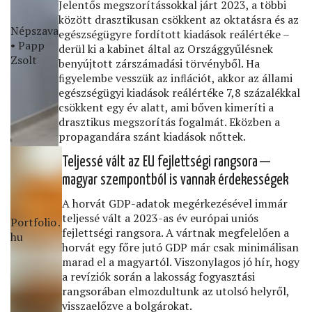
Jelentős megszorítássokkal járt 2023, a többi
között drasztikusan csökkent az oktatásra és az
Népszava
egészségügyre fordított kiadások reálértéke –
• Papp
derül ki a kabinet által az Országgyűlésnek
Zsolt
benyújtott zárszámadási törvényből. Ha
ﬁgyelembe vesszük az inﬂációt, akkor az állami
egészségügyi kiadások reálértéke 7,8 százalékkal
csökkent egy év alatt, ami bőven kimeríti a
drasztikus megszorítás fogalmát. Eközben a
propagandára szánt kiadások nőttek.
Teljessé vált az EU fejlettségi rangsora —
magyar szempontból is vannak érdekességek
A horvát GDP-adatok megérkezésével immár
teljessé vált a 2023-as év európai uniós
Portfolio․
fejlettségi rangsora. A vártnak megfelelően a
hu
horvát egy főre jutó GDP már csak minimálisan
marad el a magyartól. Viszonylagos jó hír, hogy
a revíziók során a lakosság fogyasztási
rangsorában elmozdultunk az utolsó helyről,
visszaelőzve a bolgárokat.