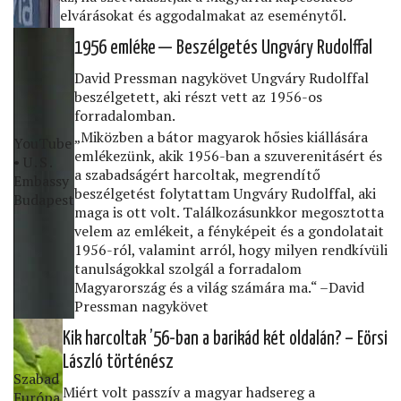
elvárásokat és aggodalmakat az eseménytől.
1956 emléke — Beszélgetés Ungváry Rudolffal
David Pressman nagykövet Ungváry Rudolffal
beszélgetett, aki részt vett az 1956-os
forradalomban.
„Miközben a bátor magyarok hősies kiállására
YouTube
emlékezünk, akik 1956-ban a szuverenitásért és
• U․S․
a szabadságért harcoltak, megrendítő
Embassy
beszélgetést folytattam Ungváry Rudolffal, aki
Budapest
maga is ott volt. Találkozásunkkor megosztotta
velem az emlékeit, a fényképeit és a gondolatait
1956-ról, valamint arról, hogy milyen rendkívüli
tanulságokkal szolgál a forradalom
Magyarország és a világ számára ma.“ –David
Pressman nagykövet
Kik harcoltak ’56-ban a barikád két oldalán? – Eörsi
László történész
Szabad
Miért volt passzív a magyar hadsereg a
Európa