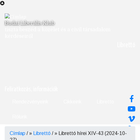
Ugrás
a
tartalomra
Budai Liberális Klub
tiszta beszéd a közélet és a civil társadalom
kérdéseiről
Librettó
Feliratkozás, információk
Rendezvényeink
Cikkeink
Libretto
Rólunk
Címlap
/
Librettó
/
Librettó hírei XIV-43 (2024-10-
Morzsa
27)