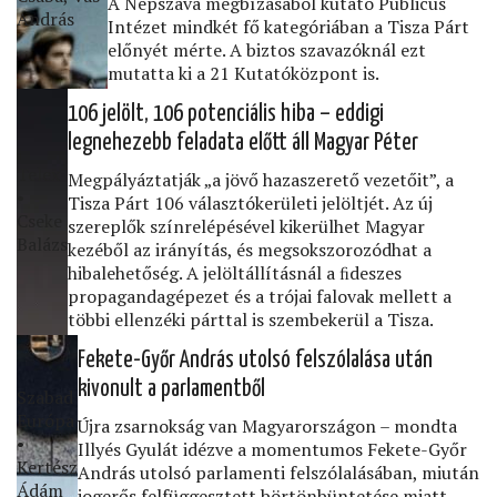
A Népszava megbízásából kutató Publicus
András
Intézet mindkét fő kategóriában a Tisza Párt
előnyét mérte. A biztos szavazóknál ezt
mutatta ki a 21 Kutatóközpont is.
106 jelölt, 106 potenciális hiba – eddigi
legnehezebb feladata előtt áll Magyar Péter
Telex
Megpályáztatják „a jövő hazaszerető vezetőit”, a
•
Tisza Párt 106 választókerületi jelöltjét. Az új
Cseke
szereplők színrelépésével kikerülhet Magyar
Balázs
kezéből az irányítás, és megsokszorozódhat a
hibalehetőség. A jelöltállításnál a ﬁdeszes
propagandagépezet és a trójai falovak mellett a
többi ellenzéki párttal is szembekerül a Tisza.
Fekete-Győr András utolsó felszólalása után
kivonult a parlamentből
Szabad
Európa
Újra zsarnokság van Magyarországon – mondta
•
Illyés Gyulát idézve a momentumos Fekete-Győr
Kertész
András utolsó parlamenti felszólalásában, miután
Ádám
jogerős felfüggesztett börtönbüntetése miatt