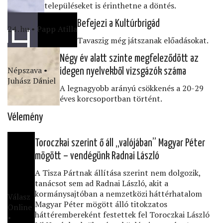
településeket is érinthetne a döntés.
Befejezi a Kultúrbrigád
24․hu • Papp Atilla
Tavaszig még játszanak előadásokat.
Négy év alatt szinte megfeleződött az
Népszava •
idegen nyelvekből vizsgázók száma
Juhász Dániel
A legnagyobb arányú csökkenés a 20-29
éves korcsoportban történt.
Vélemény
Toroczkai szerint ő áll „valójában” Magyar Péter
mögött – vendégünk Radnai László
A Tisza Pártnak állítása szerint nem dolgozik,
tanácsot sem ad Radnai László, akit a
kormánysajtóban a nemzetközi háttérhatalom
Válasz
Magyar Péter mögött álló titokzatos
Online
háttérembereként festettek fel Toroczkai László
•