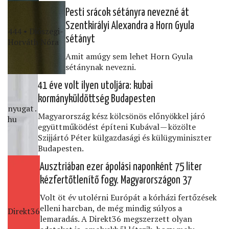
Pesti srácok sétányra nevezné át
Szentkirályi Alexandra a Horn Gyula
444 • Diószegi-
sétányt
Horváth Nóra
Amit amúgy sem lehet Horn Gyula
sétánynak nevezni.
41 éve volt ilyen utoljára: kubai
kormányküldöttség Budapesten
nyugat․
Magyarország kész kölcsönös előnyökkel járó
hu
együttműködést építeni Kubával — közölte
Szijjártó Péter külgazdasági és külügyminiszter
Budapesten.
Ausztriában ezer ápolási naponként 75 liter
kézfertőtlenítő fogy. Magyarországon 37
Volt öt év utolérni Európát a kórházi fertőzések
elleni harcban, de még mindig súlyos a
Direkt36
lemaradás. A Direkt36 megszerzett olyan