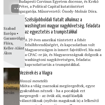
Budapesti Corvinus Egyetem docense, és Krekó
Péter, a Political Capital kutatóintézet
igazgatója. Műsorvezető: Ónody-Molnár Dóra.
Szélsőjobboldali ﬁatalt alkalmaz a
washingtoni magyar nagykövetség, feladata
Szabad
az egyeztetés a trumpistákkal
Európa •
Garamvölgyi
A 29 éves amerikai tüntetett a fehér
Flóra,
felsőbbrendűségért, és kapcsolatban volt
Keller-Alánt
Magyarországon is ismert fajvédővel. Ma már
Ákos
a CPAC-re jár, és Magyarországnak dolgozik a
washingtoni nagykövetségen, feladata:
kapcsolattartás a trumpistákkal.
Vezérek és a Viagra
Hosszú menetelés
Népszava
Mióta a világ zsarnokai megöregedtek, egyre
• Csillag
gyakrabban néznek – ha a pocakjuk ezt
István
megengedi – az övük alá, majd kiadják
választóiknak (nyilván maguknak is) a lelkesítő