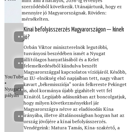
mint ami a hatályos, 2036-ig érvényes
szerződésből következik. Utánajártunk, hogy ez
mennyire jó Magyarországnak. Röviden:
mérsékelten.
Kínai befolyásszerzés Magyarországon — kinek
jó?
Orbán Viktor miniszterelnök legutóbbi,
tusványosi beszédében ismét a Nyugat
állítólagos hanyatlásából és a Kelet
felemelkedéséből kiindulva beszélt
Magyarországgal kapcsolatos víziójáról. Később,
YouTube
az EU-elnökség első napjaiban tett, nagy vihart
•
kavart „békemissziója“ során felkereste Pekinget
Nyugati
is, ahol kormánya újabb gigahitelt vett fel
pályán
Kínától. Legújabb adásunkban azt boncolgatjuk,
hogy milyen következményekkel jár
Magyarországra nézve az eladósodás Kína
irányába, illetve általánosságban hogyan hat az
ország jövőjére a kínai befolyásszerzés.
Vendégeink: Matura Tamás, Kína-szakértő, a