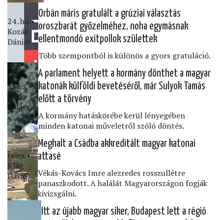
Orbán máris gratulált a grúziai választás
24․hu •
oroszbarát győzelméhez, noha egymásnak
Kozák
ellentmondó exitpollok születtek
Dániel
Több szempontból is különös a gyors gratuláció.
A parlament helyett a kormány dönthet a magyar
Telex •
katonák külföldi bevetéséről, már Sulyok Tamás
Cseke
előtt a törvény
Balázs
A kormány hatáskörébe kerül lényegében
minden katonai műveletről szóló döntés.
Meghalt a Csádba akkreditált magyar katonai
telex •
attasé
Klág
Vékás-Kovács Imre alezredes rosszullétre
Dávid
panaszkodott. A halálát Magyarországon fogják
kivizsgálni.
Itt az újabb magyar siker, Budapest lett a régió