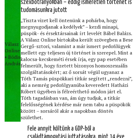
szexbotrányokban – eddig ismeretlen történet is
tudomásunkra jutott
„Tiszta vizet kell öntenünk a pohárba, hogy
megnyugodjanak a kedélyek” – kezdi minapi,
püspök- és érsektársainak írt levelét Bábel Balázs.
A Válasz Online birtokába került szövegben a Bese
Válasz
Gergő-sztori, valamint a már ismert pedoﬁlügyek
Online
mellett egy teljesen új történet is szerepel. Mint a
• Bódis
kalocsa-kecskeméti érsek írja, egy pap esetében
András
felmerült, hogy ﬁzetett bizonyos homoszexuális
szolgáltatásokért; az ő sorsát végül ugyanaz a
Tóth Tamás püspökkari titkár segített „rendezni”,
aki a nemrég pedoﬁlgyanúba keveredett Hatházi
Róbert ügyében is félreérthető módon járt el.
Tóth tagadásban van, ám úgy tudjuk, a titkár
felelősségének kérdése már nem tabu a püspökök
között – sorsáról akár a napokban döntés
születhet.
Fele annyit költünk a GDP-ből a
családtámogatási juttatásokra, mint 14 éve