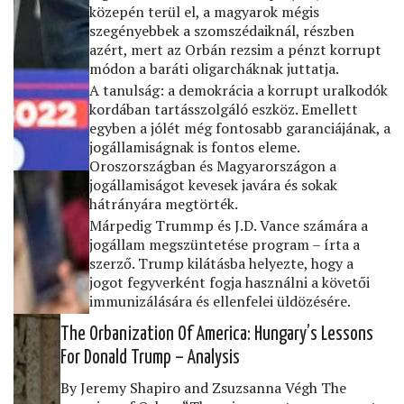
közepén terül el, a magyarok mégis
szegényebbek a szomszédaiknál, részben
azért, mert az Orbán rezsim a pénzt korrupt
módon a baráti oligarcháknak juttatja.
A tanulság: a demokrácia a korrupt uralkodók
kordában tartásszolgáló eszköz. Emellett
egyben a jólét még fontosabb garanciájának, a
jogállamiságnak is fontos eleme.
Oroszországban és Magyarországon a
jogállamiságot kevesek javára és sokak
hátrányára megtörték.
Márpedig Trummp és J.D. Vance számára a
jogállam megszüntetése program – írta a
szerző. Trump kilátásba helyezte, hogy a
jogot fegyverként fogja használni a követői
immunizálására és ellenfelei üldözésére.
The Orbanization Of America: Hungary’s Lessons
For Donald Trump – Analysis
By Jeremy Shapiro and Zsuzsanna Végh The