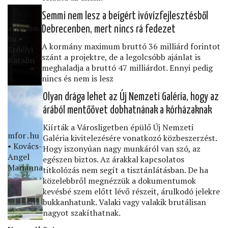
Semmi nem lesz a beígért ivóvízfejlesztésből
atlatszo․
Debrecenben, mert nincs rá fedezet
hu •
A kormány maximum bruttó 36 milliárd forintot
Erdélyi
szánt a projektre, de a legolcsóbb ajánlat is
Katalin
meghaladja a bruttó 47 milliárdot. Ennyi pedig
nincs és nem is lesz
Olyan drága lehet az Új Nemzeti Galéria, hogy az
árából mentőövet dobhatnának a kórházaknak
Kiírták a Városligetben épülő Új Nemzeti
mfor․hu
Galéria kivitelezésére vonatkozó közbeszerzést.
• Kovács-
Hogy iszonyúan nagy munkáról van szó, az
Angel
egészen biztos. Az árakkal kapcsolatos
Marianna
titkolózás nem segít a tisztánlátásban. De ha
közelebbről megnézzük a dokumentumok
kevésbé szem előtt lévő részeit, árulkodó jelekre
bukkanhatunk. Valaki vagy valakik brutálisan
nagyot szakíthatnak.