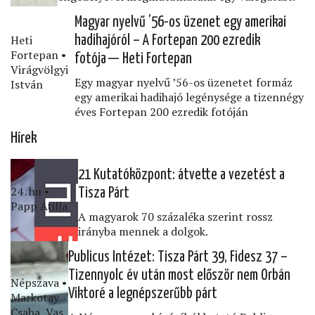
Magyar nyelvű ’56-os üzenet egy amerikai
Heti
hadihajóról – A Fortepan 200 ezredik
Fortepan •
fotója — Heti Fortepan
Virágvölgyi
Egy magyar nyelvű ’56-os üzenetet formáz
István
egy amerikai hadihajó legénysége a tizennégy
éves Fortepan 200 ezredik fotóján
Hírek
21 Kutatóközpont: átvette a vezetést a
24․hu •
Tisza Párt
Papp Atilla
A magyarok 70 százaléka szerint rossz
irányba mennek a dolgok.
Publicus Intézet: Tisza Párt 39, Fidesz 37 –
Tizennyolc év után most először nem Orbán
Népszava •
Viktoré a legnépszerűbb párt
Markotay
Csaba, Vas