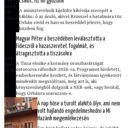
csíkot, itt mi győzünk
Rényi
A miniszterelnök kijelölte kihívója szerepét a
Pál
táblán: ő az áruló, akivel Brüsszel a hatalmára tör.
Dániel
Orbán rövid és harcos beszéddel jelezte, hogy
küzdeni fog.
Magyar Péter a beszédében leválasztotta a
Fideszről a hazaszeretet fogalmát, és
átragasztotta a tiszásokra
444 •
A Tisza elnöke a kormány oroszbarátságát
Rovó
ostorozva ráfordult 2026-ra. Programot hirdetett,
Attila
emberkeresésbe kezdett, és látványosan igyekezett
mindenkit megszólítani, még azt is, aki
kényszerűségből dolgozik a NER-nek, vagy hezitál,
hogy Orbánra szavazzon-e.
A nap hőse a turult alakító ölyv, ami nem
telex •
volt hajlandó engedelmeskedni a Mi
Barnóczki
Hazánk megemlékezésén
Brigitta,
Molnár Réka
Egy kört kellett volna leírnia, de inkább