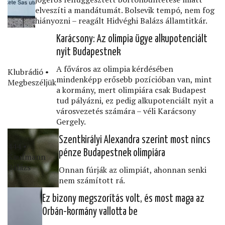
elveszíti a mandátumát. Bolsevik tempó, nem fog
hiányozni – reagált Hidvéghi Balázs államtitkár.
Karácsony: Az olimpia ügye alkupotenciált
nyit Budapestnek
A főváros az olimpia kérdésében
Klubrádió •
mindenképp erősebb pozícióban van, mint
Megbeszéljük
a kormány, mert olimpiára csak Budapest
tud pályázni, ez pedig alkupotenciált nyit a
városvezetés számára – véli Karácsony
Gergely.
Szentkirályi Alexandra szerint most nincs
444 •
pénze Budapestnek olimpiára
Kaufmann
Balázs
Onnan fúrják az olimpiát, ahonnan senki
nem számított rá.
Ez bizony megszorítás volt, és most maga az
Orbán-kormány vallotta be