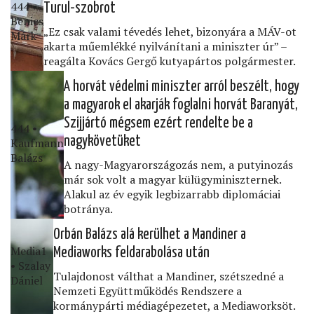
444 •
Turul-szobrot
Benics
„Ez csak valami tévedés lehet, bizonyára a MÁV-ot
Márk
akarta műemlékké nyilvánítani a miniszter úr” –
reagálta Kovács Gergő kutyapártos polgármester.
A horvát védelmi miniszter arról beszélt, hogy
a magyarok el akarják foglalni horvát Baranyát,
Szijjártó mégsem ezért rendelte be a
444 •
nagykövetüket
Kaufmann
Balázs
A nagy-Magyarországozás nem, a putyinozás
már sok volt a magyar külügyminiszternek.
Alakul az év egyik legbizarrabb diplomáciai
botránya.
Orbán Balázs alá kerülhet a Mandiner a
Media1
Mediaworks feldarabolása után
• Szalay
Tulajdonost válthat a Mandiner, szétszedné a
Dániel
Nemzeti Együttműködés Rendszere a
kormánypárti médiagépezetet, a Mediaworksöt.