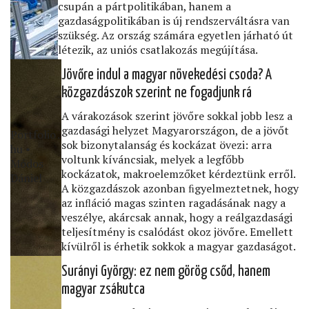
csupán a pártpolitikában, hanem a
gazdaságpolitikában is új rendszerváltásra van
szükség. Az ország számára egyetlen járható út
létezik, az uniós csatlakozás megújítása.
Jövőre indul a magyar növekedési csoda? A
közgazdászok szerint ne fogadjunk rá
A várakozások szerint jövőre sokkal jobb lesz a
gazdasági helyzet Magyarországon, de a jövőt
Portfolio․
sok bizonytalanság és kockázat övezi: arra
hu •
voltunk kíváncsiak, melyek a legfőbb
Módos
kockázatok, makroelemzőket kérdeztünk erről.
Dániel
A közgazdászok azonban ﬁgyelmeztetnek, hogy
az inﬂáció magas szinten ragadásának nagy a
veszélye, akárcsak annak, hogy a reálgazdasági
teljesítmény is csalódást okoz jövőre. Emellett
kívülről is érhetik sokkok a magyar gazdaságot.
Surányi György: ez nem görög csőd, hanem
magyar zsákutca