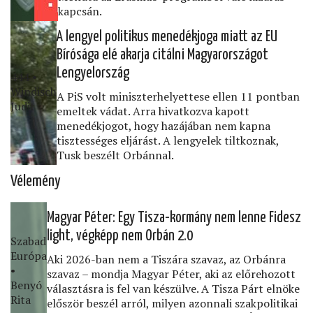
kapcsán.
A lengyel politikus menedékjoga miatt az EU
Bírósága elé akarja citálni Magyarországot
Lengyelország
444 •
Windisch
A PiS volt miniszterhelyettese ellen 11 pontban
Judit
emeltek vádat. Arra hivatkozva kapott
menedékjogot, hogy hazájában nem kapna
tisztességes eljárást. A lengyelek tiltkoznak,
Tusk beszélt Orbánnal.
Vélemény
Magyar Péter: Egy Tisza-kormány nem lenne Fidesz
light, végképp nem Orbán 2.0
Szabad
Európa
Aki 2026-ban nem a Tiszára szavaz, az Orbánra
•
szavaz – mondja Magyar Péter, aki az előrehozott
Benyó
választásra is fel van készülve. A Tisza Párt elnöke
Rita
először beszél arról, milyen azonnali szakpolitikai