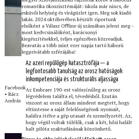
romantika ökoszisztémáját: iskola már nincs, de
esküvői helyiség és virágüzlet igen. Meg sok kiadó
lakás. 2024 októberében készült riportunk
elsőként a Válasz Oﬄine új számában jelent meg –
most kedvcsinálóként, karácsonyi
kiegészítésekkel, teljes egészében közreadjuk.
Beavatás a több mint ezer napja tartó háború
legprivátabb szférájába!
Az azeri repülőgép katasztrófája — a
legfontosabb tanulság az orosz hatóságok
inkompetenciája és strukturális aljassága
Facebook
Az Embraer 190-est valószínűleg az orosz
• Rácz
légvédelem találta el, tévedésből. Ezután
András
viszont az orosz állam mindent megtett, hogy
eltüntesse a saját felelősségének nyomait,
halálra ítélve a gép utasait és személyzetét. Az,
hogy végül voltak túlélők, csak a két, hősi halált
halt pilóta szaktudásának köszönhető.