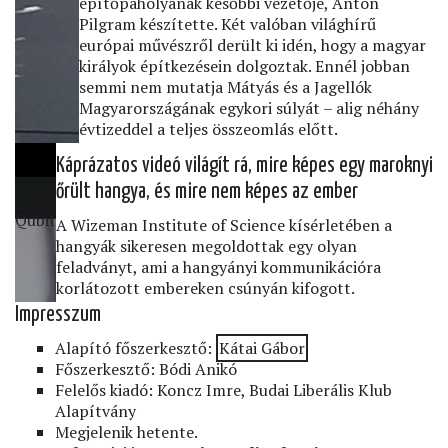
építőpáholyának későbbi vezetője, Anton
Pilgram készítette. Két valóban világhírű
európai művészről derült ki idén, hogy a magyar
királyok építkezésein dolgoztak. Ennél jobban
semmi nem mutatja Mátyás és a Jagellók
Magyarországának egykori súlyát – alig néhány
évtizeddel a teljes összeomlás előtt.
Káprázatos videó világít rá, mire képes egy maroknyi
őrült hangya, és mire nem képes az ember
Qubit
A Wizeman Institute of Science kísérletében a
hangyák sikeresen megoldottak egy olyan
feladványt, ami a hangyányi kommunikációra
korlátozott embereken csúnyán kifogott.
Impresszum
Alapító főszerkesztő:
Kátai Gábor
Főszerkesztő: Bódi Anikó
Felelős kiadó: Koncz Imre, Budai Liberális Klub
Alapítvány
Megjelenik hetente.