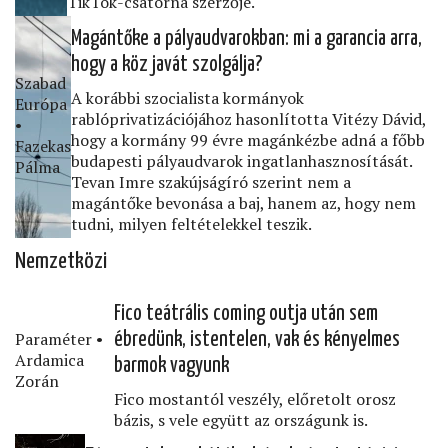
TikTok-csatorna szerzője.
Magántőke a pályaudvarokban: mi a garancia arra,
hogy a köz javát szolgálja?
Szabad
A korábbi szocialista kormányok
Európa
rablóprivatizációjához hasonlította Vitézy Dávid,
•
hogy a kormány 99 évre magánkézbe adná a főbb
Fazekas
budapesti pályaudvarok ingatlanhasznosítását.
Pálma
Tevan Imre szakújságíró szerint nem a
magántőke bevonása a baj, hanem az, hogy nem
tudni, milyen feltételekkel teszik.
Nemzetközi
Fico teátrális coming outja után sem
Paraméter •
ébredünk, istentelen, vak és kényelmes
Ardamica
barmok vagyunk
Zorán
Fico mostantól veszély, előretolt orosz
bázis, s vele együtt az országunk is.