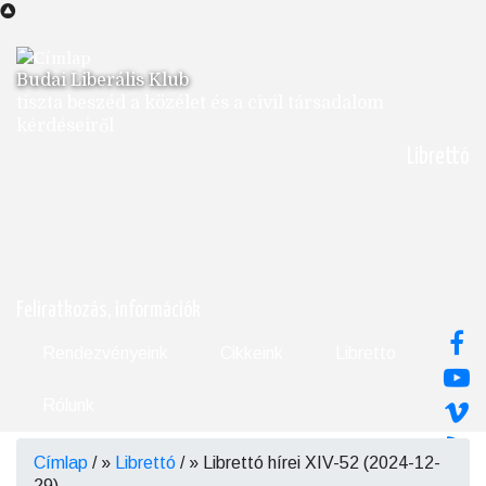
Ugrás
a
tartalomra
Budai Liberális Klub
tiszta beszéd a közélet és a civil társadalom
kérdéseiről
Librettó
Feliratkozás, információk
Rendezvényeink
Cikkeink
Libretto
Rólunk
Címlap
/
Librettó
/
Librettó hírei XIV-52 (2024-12-
Morzsa
29)