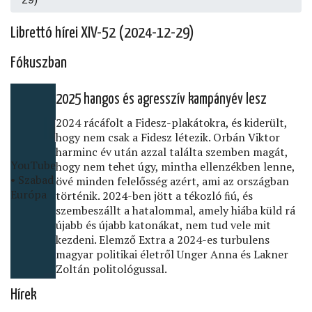
Librettó hírei XIV-52 (2024-12-29)
Fókuszban
2025 hangos és agresszív kampányév lesz
2024 rácáfolt a Fidesz-plakátokra, és kiderült,
hogy nem csak a Fidesz létezik. Orbán Viktor
harminc év után azzal találta szemben magát,
YouTube
hogy nem tehet úgy, mintha ellenzékben lenne,
• Szabad
övé minden felelősség azért, ami az országban
Európa
történik. 2024-ben jött a tékozló ﬁú, és
szembeszállt a hatalommal, amely hiába küld rá
újabb és újabb katonákat, nem tud vele mit
kezdeni. Elemző Extra a 2024-es turbulens
magyar politikai életről Unger Anna és Lakner
Zoltán politológussal.
Hírek