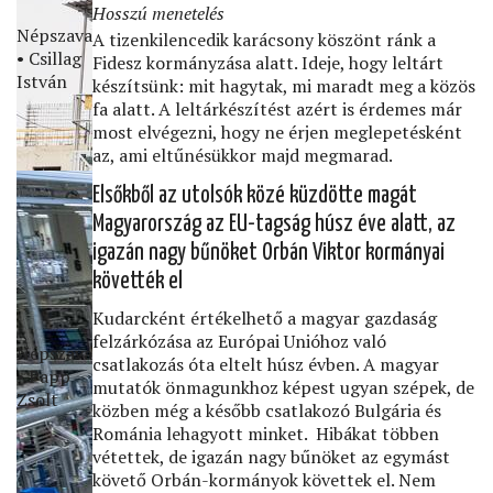
Hosszú menetelés
Népszava
A tizenkilencedik karácsony köszönt ránk a
• Csillag
Fidesz kormányzása alatt. Ideje, hogy leltárt
István
készítsünk: mit hagytak, mi maradt meg a közös
fa alatt. A leltárkészítést azért is érdemes már
most elvégezni, hogy ne érjen meglepetésként
az, ami eltűnésükkor majd megmarad.
Elsőkből az utolsók közé küzdötte magát
Magyarország az EU-tagság húsz éve alatt, az
igazán nagy bűnöket Orbán Viktor kormányai
követték el
Kudarcként értékelhető a magyar gazdaság
felzárkózása az Európai Unióhoz való
Népszava
csatlakozás óta eltelt húsz évben. A magyar
• Papp
mutatók önmagunkhoz képest ugyan szépek, de
Zsolt
közben még a később csatlakozó Bulgária és
Románia lehagyott minket. Hibákat többen
vétettek, de igazán nagy bűnöket az egymást
követő Orbán-kormányok követtek el. Nem