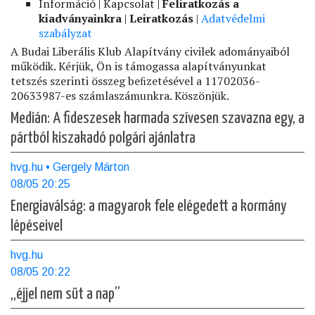
Információ | Kapcsolat |
Feliratkozás a
kiadványainkra
|
Leiratkozás
|
Adatvédelmi
szabályzat
A Budai Liberális Klub Alapítvány civilek adományaiból
működik. Kérjük, Ön is támogassa alapítványunkat
tetszés szerinti összeg beﬁzetésével a 11702036-
20633987-es számlaszámunkra. Köszönjük.
Medián: A fideszesek harmada szívesen szavazna egy, a
pártból kiszakadó polgári ajánlatra
hvg.hu • Gergely Márton
08/05 20:25
Energiaválság: a magyarok fele elégedett a kormány
lépéseivel
hvg.hu
08/05 20:22
„éjjel nem süt a nap”