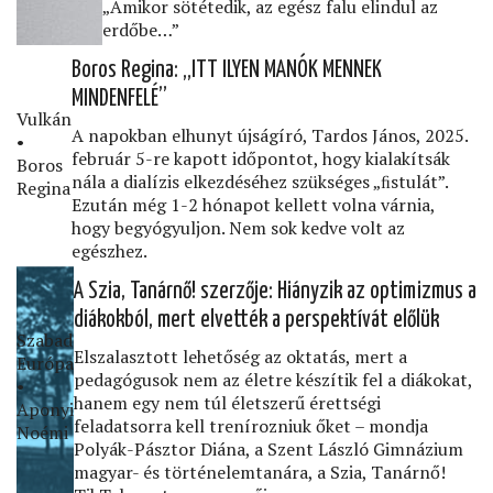
„Amikor sötétedik, az egész falu elindul az
erdőbe…”
Boros Regina: „ITT ILYEN MANÓK MENNEK
MINDENFELÉ”
Vulkán
A napokban elhunyt újságíró, Tardos János, 2025.
•
február 5-re kapott időpontot, hogy kialakítsák
Boros
nála a dialízis elkezdéséhez szükséges „ﬁstulát”.
Regina
Ezután még 1-2 hónapot kellett volna várnia,
hogy begyógyuljon. Nem sok kedve volt az
egészhez.
A Szia, Tanárnő! szerzője: Hiányzik az optimizmus a
diákokból, mert elvették a perspektívát előlük
Szabad
Elszalasztott lehetőség az oktatás, mert a
Európa
pedagógusok nem az életre készítik fel a diákokat,
•
hanem egy nem túl életszerű érettségi
Aponyi
feladatsorra kell trenírozniuk őket – mondja
Noémi
Polyák-Pásztor Diána, a Szent László Gimnázium
magyar- és történelemtanára, a Szia, Tanárnő!