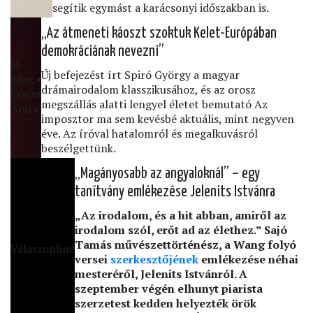
segítik egymást a karácsonyi időszakban is.
„Az átmeneti káoszt szoktuk Kelet-Európában
demokráciának nevezni”
Jó
Új befejezést írt Spiró György a magyar
Blog •
drámairodalom klasszikusához, és az orosz
Gócza
megszállás alatti lengyel életet bemutató Az
Anita
imposztor ma sem kevésbé aktuális, mint negyven
éve. Az íróval hatalomról és megalkuvásról
beszélgettünk.
„Magányosabb az angyaloknál” – egy
tanítvány emlékezése Jelenits Istvánra
„Az irodalom, és a hit abban, amiről az
irodalom szól, erőt ad az élethez.” Sajó
Tamás művészettörténész, a Wang folyó
Válaszonline
versei
szerkesztőjének
emlékezése néhai
mesteréről, Jelenits Istvánról. A
szeptember végén elhunyt piarista
szerzetest kedden helyezték örök