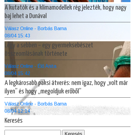
A kutatók és a klímamodellek rég jelezték, hogy nagy
baj lehet a Dunával
Válasz Online - Borbás Barna
08/04 15:43
Légy a sebben – egy gyermeksebészet
összeomlásának története
Válasz Online - Élő Anita
08/04 15:42
A legkárosabb paksi átverés: nem igaz, hogy „volt már
ilyen” és hogy „megoldjuk erőből”
Válasz Online - Borbás Barna
08/04 12:14
Keresés