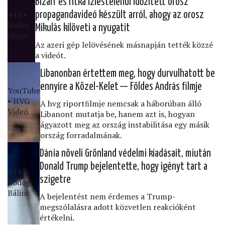
Bizarr és ritka ízléstelenül időzített orosz
444 •
propagandavideó készült arról, ahogy az orosz
Haász
Mikulás kilöveti a nyugatit
János
Az azeri gép lelövésének másnapján tették közzé
a videót.
Libanonban értettem meg, hogy durvulhatott be
ennyire a Közel-Kelet — Földes András ﬁlmje
YouTube
• HVG
A hvg riportﬁlmje nemcsak a háborúban álló
Videó
Libanont mutatja be, hanem azt is, hogyan
ágyazott meg az ország instabilitása egy másik
ország forradalmának.
Dánia növeli Grönland védelmi kiadásait, miután
Donald Trump bejelentette, hogy igényt tart a
444 •
szigetre
Bódog
Bálint
A bejelentést nem érdemes a Trump-
megszólalásra adott közvetlen reakcióként
értékelni.