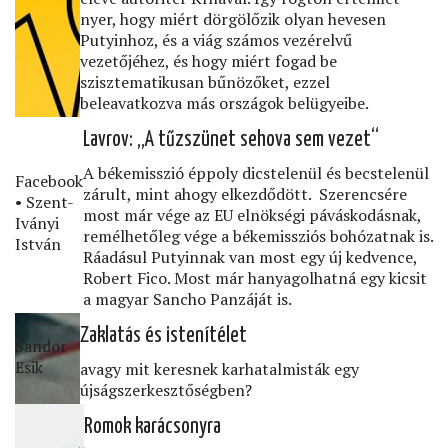
nyer, hogy miért dörgölőzik olyan hevesen
Putyinhoz, és a viág számos vezérelvű
vezetőjéhez, és hogy miért fogad be
szisztematikusan bűnözőket, ezzel
beleavatkozva más országok belügyeibe.
Lavrov: „A tűzszünet sehova sem vezet“
A békemisszió éppoly dicstelenül és becstelenül
Facebook
zárult, mint ahogy elkezdődött. Szerencsére
• Szent-
most már vége az EU elnökségi páváskodásnak,
Iványi
remélhetőleg vége a békemissziós bohózatnak is.
István
Ráadásul Putyinnak van most egy új kedvence,
Robert Fico. Most már hanyagolhatná egy kicsit
a magyar Sancho Panzáját is.
Zaklatás és istenítélet
Sandor
Esik
avagy mit keresnek karhatalmisták egy
újságszerkesztőségben?
Romok karácsonyra