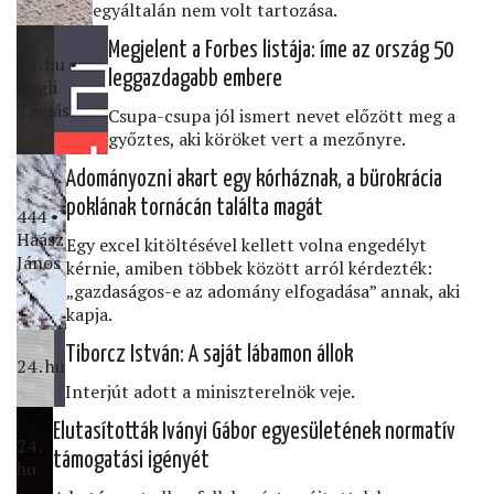
egyáltalán nem volt tartozása.
Megjelent a Forbes listája: íme az ország 50
24․hu •
leggazdagabb embere
Rugli
Tamás
Csupa-csupa jól ismert nevet előzött meg a
győztes, aki köröket vert a mezőnyre.
Adományozni akart egy kórháznak, a bürokrácia
poklának tornácán találta magát
444 •
Haász
Egy excel kitöltésével kellett volna engedélyt
János
kérnie, amiben többek között arról kérdezték:
„gazdaságos-e az adomány elfogadása” annak, aki
kapja.
Tiborcz István: A saját lábamon állok
24․hu
Interjút adott a miniszterelnök veje.
Elutasították Iványi Gábor egyesületének normatív
24․
támogatási igényét
hu