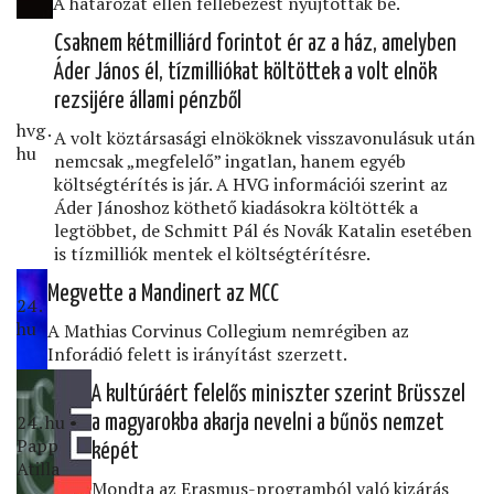
A határozat ellen fellebezést nyújtottak be.
Csaknem kétmilliárd forintot ér az a ház, amelyben
Áder János él, tízmilliókat költöttek a volt elnök
rezsijére állami pénzből
hvg․
A volt köztársasági elnököknek visszavonulásuk után
hu
nemcsak „megfelelő” ingatlan, hanem egyéb
költségtérítés is jár. A HVG információi szerint az
Áder Jánoshoz köthető kiadásokra költötték a
legtöbbet, de Schmitt Pál és Novák Katalin esetében
is tízmilliók mentek el költségtérítésre.
Megvette a Mandinert az MCC
24․
hu
A Mathias Corvinus Collegium nemrégiben az
Inforádió felett is irányítást szerzett.
A kultúráért felelős miniszter szerint Brüsszel
24․hu •
a magyarokba akarja nevelni a bűnös nemzet
Papp
képét
Atilla
Mondta az Erasmus-programból való kizárás