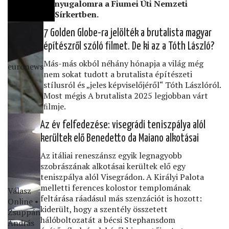
nyugalomra a Fiumei Úti Nemzeti
Sírkertben.
7 Golden Globe-ra jelölték a brutalista magyar
építészről szóló ﬁlmet. De ki az a Tóth László?
Más-más okból néhány hónapja a világ még
euronews
nem sokat tudott a brutalista építészeti
stílusról és „jeles képviselőjéről“ Tóth Lászlóról.
Most mégis A brutalista 2025 legjobban várt
ﬁlmje.
Az év felfedezése: visegrádi teniszpálya alól
kerültek elő Benedetto da Maiano alkotásai
Az itáliai reneszánsz egyik legnagyobb
szobrászának alkotásai kerültek elő egy
teniszpálya alól Visegrádon. A Királyi Palota
melletti ferences kolostor templomának
Válasz
feltárása ráadásul más szenzációt is hozott:
Online •
kiderült, hogy a szentély összetett
Zsuppán
hálóboltozatát a bécsi Stephansdom
András