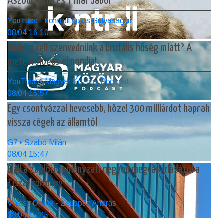
Aszódi Attila és Timár Gábor
YouTube - kontroll.hu és Gulyáságyú
08/04 16:10
Meddig kell szenvednünk a brutális hőség miatt? A
meteorológus elmondja!
YouTube - Magyar Közöny Podcast
08/04 15:57
Egy csontvázzal kevesebb, közel 300 milliárdot kapnak
vissza cégek az államtól
G7 • Szabó Milán
08/04 15:47
Eláll a zuglói kormányzati negyed megvásárlásától a
Tisza-kormány
Válasz Online - Zsuppán András
08/04 15:45