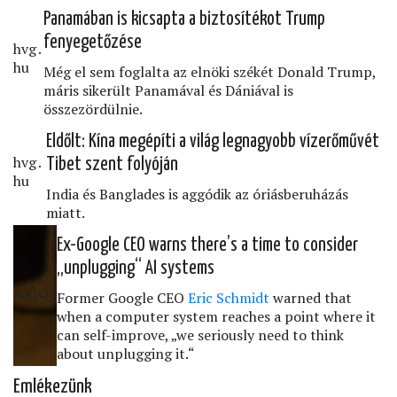
Panamában is kicsapta a biztosítékot Trump
fenyegetőzése
hvg․
hu
Még el sem foglalta az elnöki székét Donald Trump,
máris sikerült Panamával és Dániával is
összezördülnie.
Eldőlt: Kína megépíti a világ legnagyobb vízerőművét
hvg․
Tibet szent folyóján
hu
India és Banglades is aggódik az óriásberuházás
miatt.
Ex-Google CEO warns there’s a time to consider
„unplugging“ AI systems
AXIOS
Former Google CEO
Eric Schmidt
warned that
when a computer system reaches a point where it
can self-improve, „we seriously need to think
about unplugging it.“
Emlékezünk