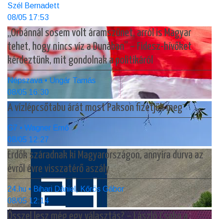
Szél Bernadett
08/05 17:53
„Orbánnál sosem volt áramszünet, arról is Magyar
tehet, hogy nincs víz a Dunában” – Fidesz-hívőket
kérdeztünk, mit gondolnak a politikáról
Népszava • Ungár Tamás
08/05 16:30
A vízlépcsőtabu árát most Pakson fizetjük meg
G7 • Wagner Ernő
08/05 12:27
Erdők száradnak ki Magyarországon, annyira durva az
évről évre visszatérő aszály
24.hu • Bihari Dániel, Kőrös Gábor
08/05 12:14
Ősszel lesz még egy választás? – László Csaba a