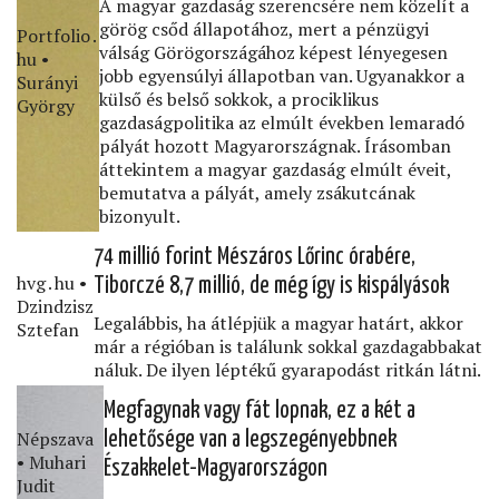
A magyar gazdaság szerencsére nem közelít a
görög csőd állapotához, mert a pénzügyi
Portfolio․
válság Görögországához képest lényegesen
hu •
jobb egyensúlyi állapotban van. Ugyanakkor a
Surányi
külső és belső sokkok, a prociklikus
György
gazdaságpolitika az elmúlt években lemaradó
pályát hozott Magyarországnak. Írásomban
áttekintem a magyar gazdaság elmúlt éveit,
bemutatva a pályát, amely zsákutcának
bizonyult.
74 millió forint Mészáros Lőrinc órabére,
hvg․hu •
Tiborczé 8,7 millió, de még így is kispályások
Dzindzisz
Legalábbis, ha átlépjük a magyar határt, akkor
Sztefan
már a régióban is találunk sokkal gazdagabbakat
náluk. De ilyen léptékű gyarapodást ritkán látni.
Megfagynak vagy fát lopnak, ez a két a
Népszava
lehetősége van a legszegényebbnek
• Muhari
Északkelet-Magyarországon
Judit