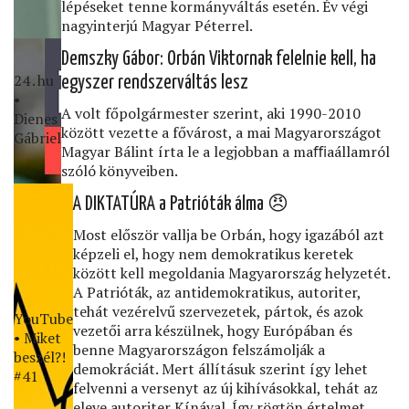
lépéseket tenne kormányváltás esetén. Év végi
nagyinterjú Magyar Péterrel.
Demszky Gábor: Orbán Viktornak felelnie kell, ha
24․hu
egyszer rendszerváltás lesz
•
A volt főpolgármester szerint, aki 1990-2010
Dienes
között vezette a fővárost, a mai Magyarországot
Gábriel
Magyar Bálint írta le a legjobban a maﬃaállamról
szóló könyveiben.
A DIKTATÚRA a Patrióták álma 😠
Most először vallja be Orbán, hogy igazából azt
képzeli el, hogy nem demokratikus keretek
között kell megoldania Magyarország helyzetét.
A Patrióták, az antidemokratikus, autoriter,
tehát vezérelvű szervezetek, pártok, és azok
YouTube
vezetői arra készülnek, hogy Európában és
• Miket
benne Magyarországon felszámolják a
beszél?!
demokráciát. Mert állításuk szerint így lehet
#41
felvenni a versenyt az új kihívásokkal, tehát az
eleve autoriter Kínával. Így rögtön értelmet