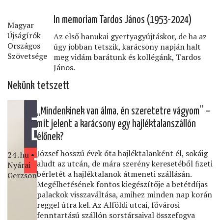
In memoriam Tardos János (1953-2024)
Magyar
Újságírók
Az első hanukai gyertyagyújtáskor, de ha az
Országos
úgy jobban tetszik, karácsony napján halt
Szövetsége
meg vidám barátunk és kollégánk, Tardos
János.
Nekünk tetszett
„Mindenkinek van álma, én szeretetre vágyom“ –
mit jelent a karácsony egy hajléktalanszállón
élőnek?
József hosszú évek óta hajléktalanként él, sokáig
24․hu •
aludt az utcán, de mára szerény keresetéből ﬁzeti
Nyárai
bérletét a hajléktalanok átmeneti szállásán.
Gerzson
Megélhetésének fontos kiegészítője a betétdíjas
palackok visszaváltása, amihez minden nap korán
reggel útra kel. Az Alföldi utcai, fővárosi
fenntartású szállón sorstársaival összefogva