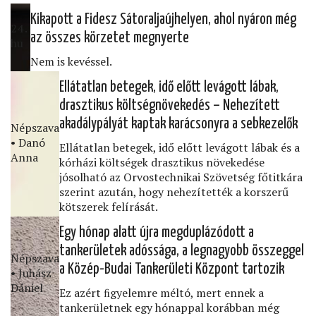
Kikapott a Fidesz Sátoraljaújhelyen, ahol nyáron még
24․
az összes körzetet megnyerte
hu
Nem is kevéssel.
Ellátatlan betegek, idő előtt levágott lábak,
drasztikus költségnövekedés – Nehezített
akadálypályát kaptak karácsonyra a sebkezelők
Népszava
• Danó
Ellátatlan betegek, idő előtt levágott lábak és a
Anna
kórházi költségek drasztikus növekedése
jósolható az Orvostechnikai Szövetség főtitkára
szerint azután, hogy nehezítették a korszerű
kötszerek felírását.
Egy hónap alatt újra megduplázódott a
tankerületek adóssága, a legnagyobb összeggel
Népszava
a Közép-Budai Tankerületi Központ tartozik
• Juhász
Dániel
Ez azért ﬁgyelemre méltó, mert ennek a
tankerületnek egy hónappal korábban még