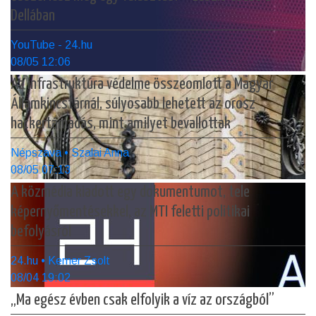
Dellában
YouTube - 24.hu
08/05 12:06
Az infrastruktúra védelme összeomlott a Magyar
Államkincstárnál, súlyosabb lehetett az orosz
hackertámadás, mint amilyet bevallottak
Népszava • Szalai Anna
08/05 07:13
A közmédia kiadott egy dokumentumot, tele
képernyőmentésekkel, az MTI feletti politikai
befolyásról
24.hu • Kerner Zsolt
08/04 19:02
„Ma egész évben csak elfolyik a víz az országból”