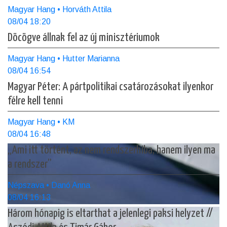
Magyar Hang • Horváth Attila
08/04 18:20
Döcögve állnak fel az új minisztériumok
Magyar Hang • Hutter Marianna
08/04 16:54
Magyar Péter: A pártpolitikai csatározásokat ilyenkor
félre kell tenni
Magyar Hang • KM
08/04 16:48
„Ami itt történt, az nem rendszerhiba, hanem ilyen ma
a rendszer”
Népszava • Danó Anna
08/04 16:13
Három hónapig is eltarthat a jelenlegi paksi helyzet //