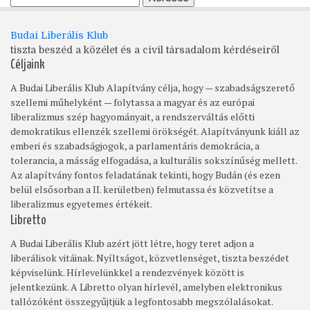
Budai Liberális Klub
tiszta beszéd a közélet és a civil társadalom kérdéseiről
Céljaink
A Budai Liberális Klub Alapítvány célja, hogy — szabadságszerető
szellemi műhelyként — folytassa a magyar és az európai
liberalizmus szép hagyományait, a rendszerváltás előtti
demokratikus ellenzék szellemi örökségét. Alapítványunk kiáll az
emberi és szabadságjogok, a parlamentáris demokrácia, a
tolerancia, a másság elfogadása, a kulturális sokszínűség mellett.
Az alapítvány fontos feladatának tekinti, hogy Budán (és ezen
belül elsősorban a II. kerületben) felmutassa és közvetítse a
liberalizmus egyetemes értékeit.
Libretto
A Budai Liberális Klub azért jött létre, hogy teret adjon a
liberálisok vitáinak. Nyíltságot, közvetlenséget, tiszta beszédet
képviselünk. Hírlevelünkkel a rendezvények között is
jelentkezünk. A Libretto olyan hírlevél, amelyben elektronikus
tallózóként összegyűjtjük a legfontosabb megszólalásokat.