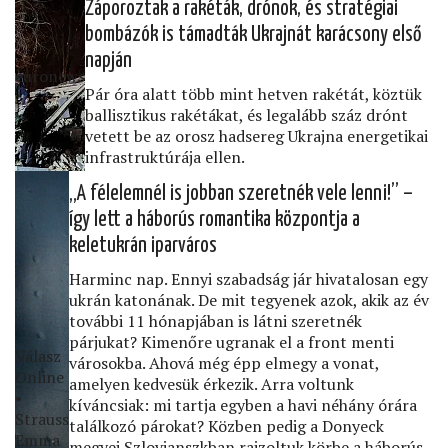
Záporoztak a rakéták, drónok, és stratégiai
bombázók is támadták Ukrajnát karácsony első
napján
euronews
Pár óra alatt több mint hetven rakétát, köztük
ballisztikus rakétákat, és legalább száz drónt
vetett be az orosz hadsereg Ukrajna energetikai
infrastruktúrája ellen.
„A félelemnél is jobban szeretnék vele lenni!” –
így lett a háborús romantika központja a
keletukrán iparváros
Harminc nap. Ennyi szabadság jár hivatalosan egy
ukrán katonának. De mit tegyenek azok, akik az év
további 11 hónapjában is látni szeretnék
párjukat? Kimenőre ugranak el a front menti
Válasz
városokba. Ahová még épp elmegy a vonat,
Online
amelyen kedvesük érkezik. Arra voltunk
•
kíváncsiak: mi tartja egyben a havi néhány órára
Strauss
találkozó párokat? Közben pedig a Donyeck
Emma
megyei Szlovjanszkban rajzoltuk körbe a háborús