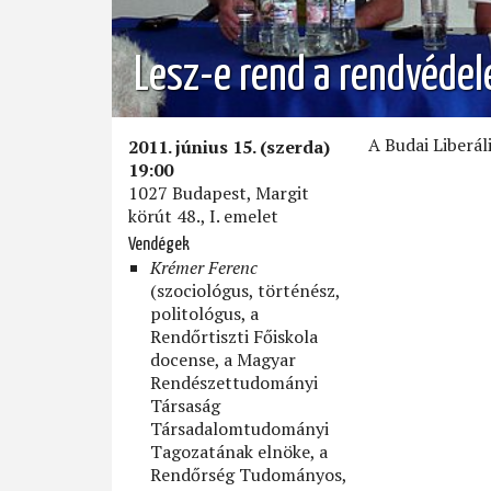
Lesz-e rend a rendvéde
A Budai Liberál
2011. június 15. (szerda)
19:00
1027 Budapest, Margit
körút 48., I. emelet
Vendégek
Krémer Ferenc
(szociológus, történész,
politológus, a
Rendőrtiszti Főiskola
docense, a Magyar
Rendészettudományi
Társaság
Társadalomtudományi
Tagozatának elnöke, a
Rendőrség Tudományos,