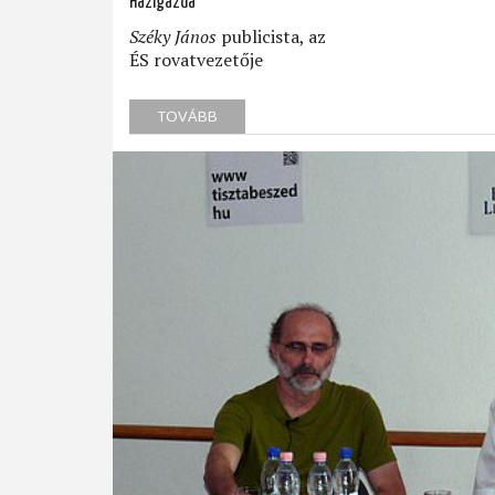
Házigazda
Széky János
publicista, az
ÉS rovatvezetője
TOVÁBB
(ÁLLAMBIZTONSÁG
ÉS
NEMZETBIZTONSÁG
A
MAI
MAGYARORSZÁGON)