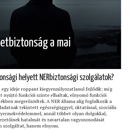
etbiztonság a mai
nsági helyett NERbiztonsági szolgálatok?
egy ideje roppant kiegyensúlyozatlanul fejlődik: míg
t nyújtó funkciói szinte elhaltak, elnyomó funkciói
tékben megerősödtek. A NER állama alig foglalkozik a
adatnak tekintett egészségüggyel, oktatással, szociális
gyermekvédelemmel, annál többet olyan dolgokkal,
vezetőinek hatalmát és zavartalan vagyonosodását
em szolgáltat, hanem elnyom.