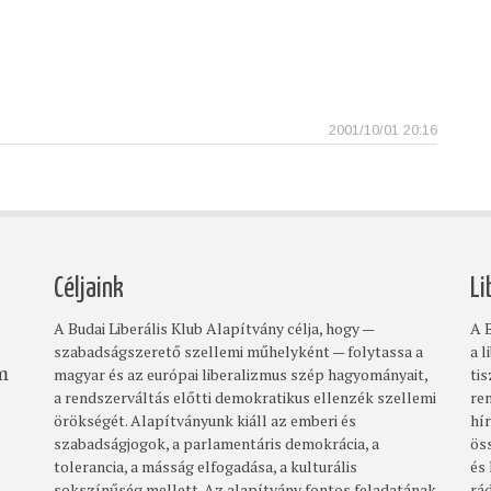
2001/10/01 20:16
Céljaink
Li
A Budai Liberális Klub Alapítvány célja, hogy —
A B
szabadságszerető szellemi műhelyként — folytassa a
a l
magyar és az európai liberalizmus szép hagyományait,
ti
om
a rendszerváltás előtti demokratikus ellenzék szellemi
re
örökségét. Alapítványunk kiáll az emberi és
hí
szabadságjogok, a parlamentáris demokrácia, a
ös
tolerancia, a másság elfogadása, a kulturális
és
sokszínűség mellett. Az alapítvány fontos feladatának
rá