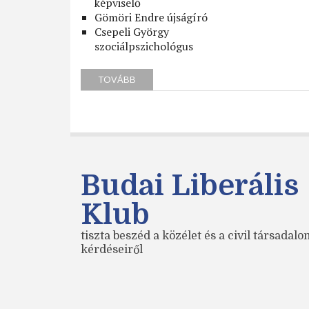
képviselő
Gömöri Endre újságíró
Csepeli György
szociálpszichológus
TOVÁBB
(SZÉP
ÚJ
VILÁG?)
Budai Liberális
Klub
tiszta beszéd a közélet és a civil társadal
kérdéseiről