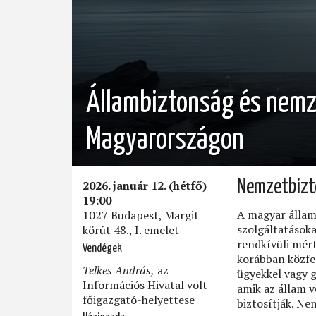
Állambiztonság és nemz
Magyarországon
2026. január 12. (hétfő)
Nemzetbizto
19:00
A magyar állam 
1027 Budapest, Margit
szolgáltatásoka
körút 48., I. emelet
rendkívüli mér
Vendégek
korábban közfel
Telkes András,
az
ügyekkel vagy 
Információs Hivatal volt
amik az állam 
főigazgató-helyettese
biztosítják. N