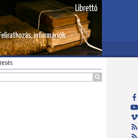
Librettó
Feliratkozás, információk
resés