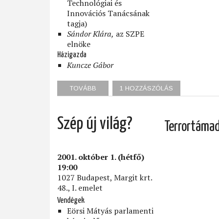
Technológiai és
Innovációs Tanácsának
tagja)
Sándor Klára,
az SZPE
elnöke
Házigazda
Kuncze Gábor
TOVÁBB
(LESZ-
1 HOZZÁSZÓLÁS
E
REND
A
Szép új világ?
RENDVÉDELEMBEN?)
Terrortámad
2001. október 1. (hétfő)
19:00
1027 Budapest, Margit krt.
48., I. emelet
Vendégek
Eörsi Mátyás parlamenti