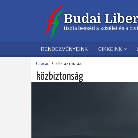
Ugrás
a
Budai Liber
tartalomra
tiszta beszéd a közélet és a ci
RENDEZVÉNYEINK
CIKKEINK
Címlap
/
közbiztonság
Morzsa
közbiztonság