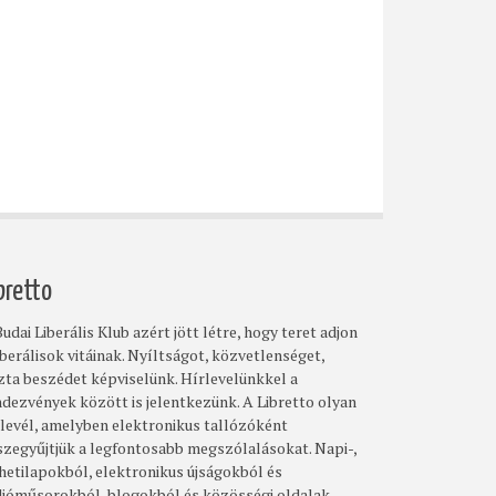
bretto
udai Liberális Klub azért jött létre, hogy teret adjon
iberálisok vitáinak. Nyíltságot, közvetlenséget,
szta beszédet képviselünk. Hírlevelünkkel a
ndezvények között is jelentkezünk. A Libretto olyan
rlevél, amelyben elektronikus tallózóként
szegyűjtjük a legfontosabb megszólalásokat. Napi-,
 hetilapokból, elektronikus újságokból és
dióműsorokból, blogokból és közösségi oldalak