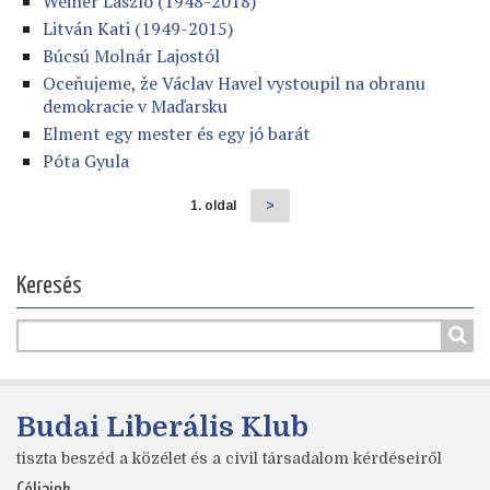
Weiner László (1948-2018)
Litván Kati (1949-2015)
Búcsú Molnár Lajostól
Oceňujeme, že Václav Havel vystoupil na obranu
demokracie v Maďarsku
Elment egy mester és egy jó barát
Póta Gyula
1. oldal
Következő
>
Oldalszámozás
oldal
Keresés
Budai Liberális Klub
tiszta beszéd a közélet és a civil társadalom kérdéseiről