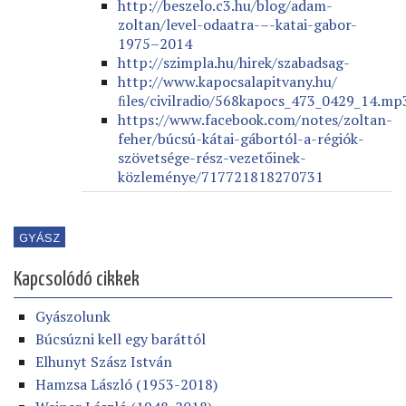
http://beszelo.c3.hu/blog/adam-
zoltan/level-odaatra-–-katai-gabor-
1975–2014
http://szimpla.hu/hirek/szabadsag-
http://www.kapocsalapitvany.hu/
ﬁles/civilradio/568kapocs_473_0429_14.mp
https://www.facebook.com/notes/zoltan-
feher/búcsú-kátai-gábortól-a-régiók-
szövetsége-rész-vezetőinek-
közleménye/717721818270731
GYÁSZ
Kapcsolódó cikkek
Gyászolunk
Búcsúzni kell egy baráttól
Elhunyt Szász István
Hamzsa László (1953-2018)