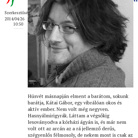
Szerkesztőség
2014/04/26
10:50
Húsvét másnapján elment a barátom, sokunk
barátja, Kátai Gábor, egy vibrálóan okos és
aktív ember. Nem volt még negyven.
Hasnyálmirigyrák. Láttam a végsőkig
lesoványodva a kórházi ágyán is, és már nem
volt ott az arcán az a rá jellemző derűs,
szégyenlős félmosoly, de nekem most is csak az