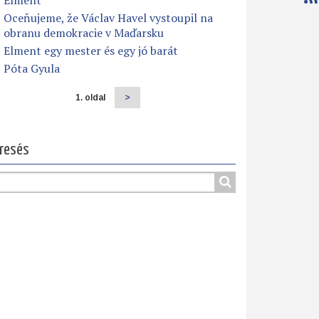
Elment
Oceňujeme, že Václav Havel vystoupil na
obranu demokracie v Maďarsku
Elment egy mester és egy jó barát
Póta Gyula
1. oldal
Következő
>
dalszámozás
oldal
resés