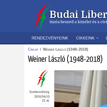
Ugrás
a
Budai Liber
tartalomra
tiszta beszéd a közélet és a ci
RENDEZVÉNYEINK
CIKKEINK
Címlap
/
Weiner László (1948-2018)
Morzsa
Weiner László (1948-2018)
Szerkesztőség
2018/04/10
23:41