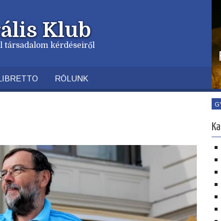
ális Klub
vil társadalom kérdéseiről
LIBRETTO
RÓLUNK
G
Ka