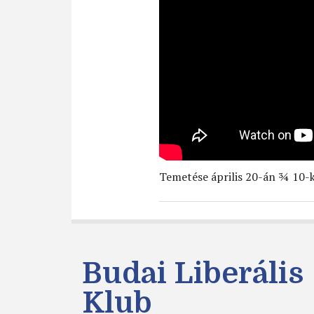
Temetése április 20-án ¾ 10-
Budai Liberális
Klub