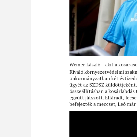
Weiner László – akit a kosara
Kiváló környezetvédelmi szakmé
önkormányzatban két évtizeden
ügyét az SZDSZ küldöttjeként. 
összeállításban a kosárlabdás t
együtt játszott. Elfáradt, lecse
befejezték a meccset, Leó már 