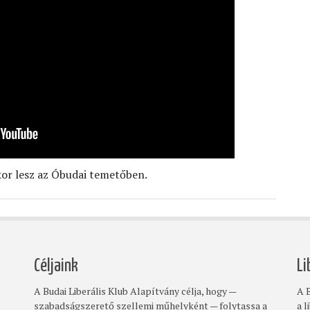
kor lesz az Óbudai temetőben.
Céljaink
Li
A Budai Liberális Klub Alapítvány célja, hogy —
A B
szabadságszerető szellemi műhelyként — folytassa a
a l