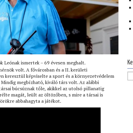
Ol
Ke
sok Leónak ismertek – 69 évesen meghalt.
rnök volt. A fővárosban és a II. kerületi
 keresztül képviselte a sport és a környezetvédelem
Mindig megbízható, kiváló társ volt. Az alábbi
ársai búcsúznak tőle, akikkel az utolsó pillanatig
rélte magát, leült az öltözőben, s mire a társai is
örökre abbahagyta a játékot.