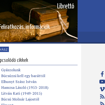
Librettó
Feliratkozás, információk
YÁSZ
pcsolódó cikkek
Gyászolunk
Búcsúzni kell egy baráttól
Elhunyt Szász István
Hamzsa László (1953-2018)
Litván Kati (1949-2015)
Búcsú Molnár Lajostól