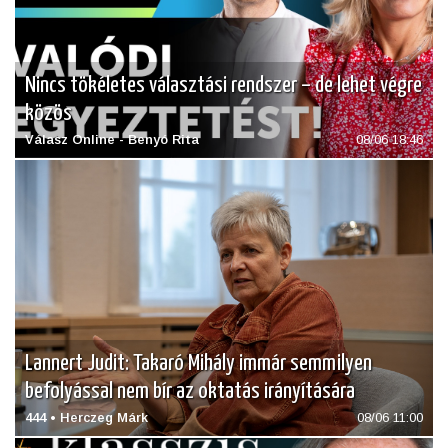
Nincs tökéletes választási rendszer – de lehet végre
közös
Válasz Online - Benyó Rita
08/06 18:46
Lannert Judit: Takaró Mihály immár semmilyen
befolyással nem bír az oktatás irányítására
444 • Herczeg Márk
08/06 11:00