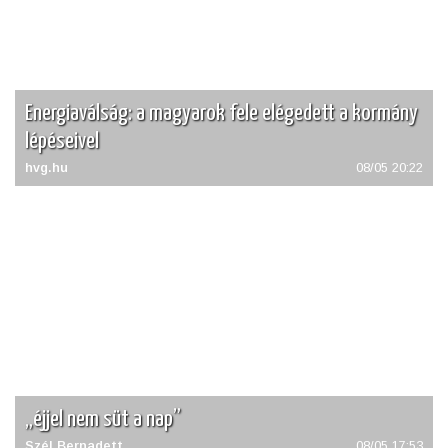
Energiaválság: a magyarok fele elégedett a kormány
lépéseivel
hvg.hu
08/05 20:22
„éjjel nem süt a nap”
Szél Bernadett
08/05 17:53