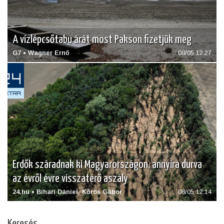
A vízlépcsőtabu árát most Pakson fizetjük meg
G7 • Wagner Ernő
08/05 12:27
Erdők száradnak ki Magyarországon, annyira durva
az évről évre visszatérő aszály
24.hu • Bihari Dániel, Kőrös Gábor
08/05 12:14
Keresés