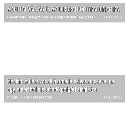
A CEUTAI VÁLSÁG ÉS AZ EURÓPAI POLITIKAI DINAMIKA
Facebook - Káncz Csaba geopolitikai jegyzetei
08/06 10:16
Medián: A fideszesek harmada szívesen szavazna
egy, a pártból kiszakadó polgári ajánlatra
hvg.hu • Gergely Márton
08/05 20:25