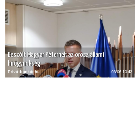
Beszólt Magyar Péternek az orosz állami
hírügynökség
Privátbankár.hu
08/06 10:42