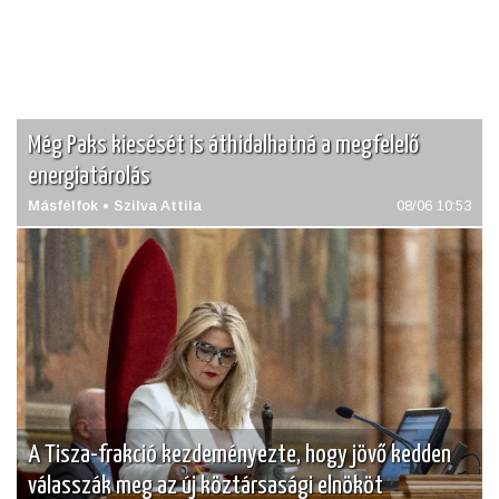
Még Paks kiesését is áthidalhatná a megfelelő
energiatárolás
Másfélfok • Szilva Attila
08/06 10:53
A Tisza-frakció kezdeményezte, hogy jövő kedden
válasszák meg az új köztársasági elnököt