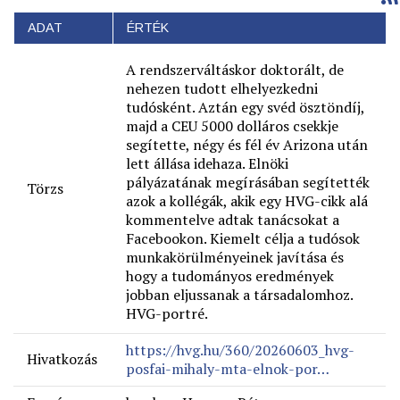
ADAT
ÉRTÉK
A rendszerváltáskor doktorált, de
nehezen tudott elhelyezkedni
tudósként. Aztán egy svéd ösztöndíj,
majd a CEU 5000 dolláros csekkje
segítette, négy és fél év Arizona után
lett állása idehaza. Elnöki
pályázatának megírásában segítették
Törzs
azok a kollégák, akik egy HVG-cikk alá
kommentelve adtak tanácsokat a
Facebookon. Kiemelt célja a tudósok
munkakörülményeinek javítása és
hogy a tudományos eredmények
jobban eljussanak a társadalomhoz.
HVG-portré.
https://hvg.hu/360/20260603_hvg-
Hivatkozás
posfai-mihaly-mta-elnok-por…