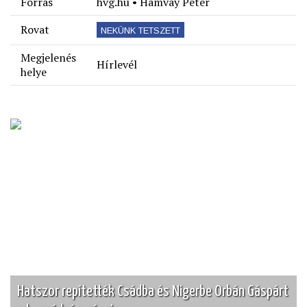
Forrás
hvg.hu • Hamvay Péter
Rovat
NEKÜNK TETSZETT
Megjelenés
Hírlevél
helye
Hatszor repítették Csádba és Nigerbe Orbán Gáspárt