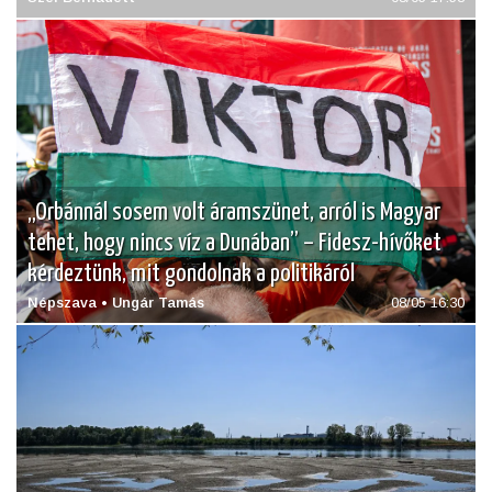
„Orbánnál sosem volt áramszünet, arról is Magyar
tehet, hogy nincs víz a Dunában” – Fidesz-hívőket
kérdeztünk, mit gondolnak a politikáról
Népszava • Ungár Tamás
08/05 16:30