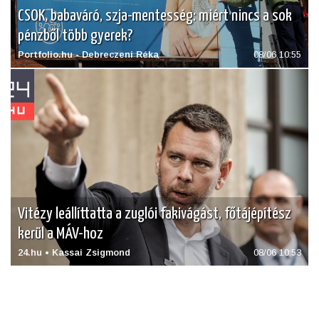
CSOK, babaváró, szja-mentesség: miért nincs a sok
pénzből több gyerek?
Portfolio.hu - Debreczeni Réka
08/06 10:55
Vitézy leállíttatta a zuglói fakivágást, főtájépítész
kerül a MÁV-hoz
24.hu • Kassai Zsigmond
08/06 10:53