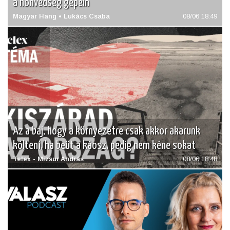
a honvédség gépein
Magyar Hang • Lukács Csaba
08/06 18:49
Az a baj, hogy a környezetre csak akkor akarunk
költeni, ha beüt a káosz, pedig nem kéne sokat
Telex - Mizsur András
08/06 18:48