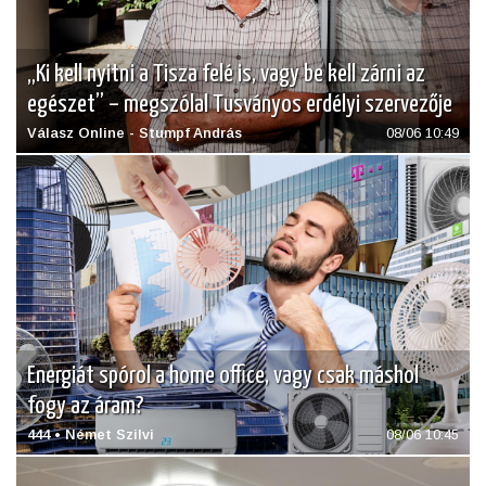
„Ki kell nyitni a Tisza felé is, vagy be kell zárni az
egészet” – megszólal Tusványos erdélyi szervezője
Válasz Online - Stumpf András
08/06 10:49
Energiát spórol a home office, vagy csak máshol
fogy az áram?
444 • Német Szilvi
08/06 10:45