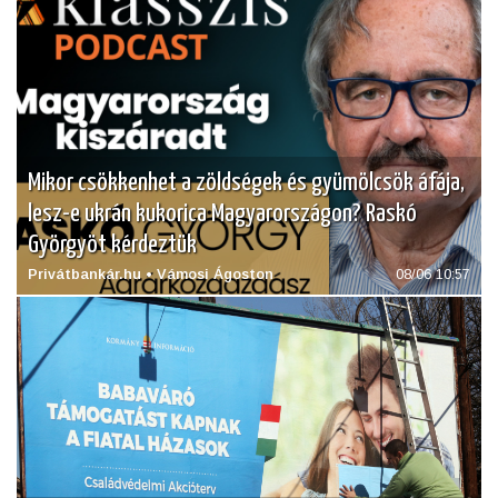
Mikor csökkenhet a zöldségek és gyümölcsök áfája,
lesz-e ukrán kukorica Magyarországon? Raskó
Györgyöt kérdeztük
Privátbankár.hu • Vámosi Ágoston
08/06 10:57