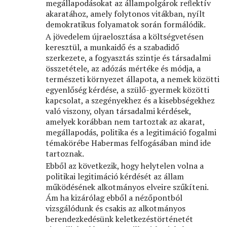
megállapodásokat az állampolgárok reﬂektív
akaratához, amely folytonos vitákban, nyílt
demokratikus folyamatok során formálódik.
A jövedelem újraelosztása a költségvetésen
keresztül, a munkaidő és a szabadidő
szerkezete, a fogyasztás szintje és társadalmi
összetétele, az adózás mértéke és módja, a
természeti környezet állapota, a nemek közötti
egyenlőség kérdése, a szülő-gyermek közötti
kapcsolat, a szegényekhez és a kisebbségekhez
való viszony, olyan társadalmi kérdések,
amelyek korábban nem tartoztak az akarat,
megállapodás, politika és a legitimáció fogalmi
témakörébe Habermas felfogásában mind ide
tartoznak.
Ebből az következik, hogy helytelen volna a
politikai legitimáció kérdését az állam
működésének alkotmányos elveire szűkíteni.
Ám ha kizárólag ebből a nézőpontból
vizsgálódunk és csakis az alkotmányos
berendezkedésünk keletkezéstörténetét