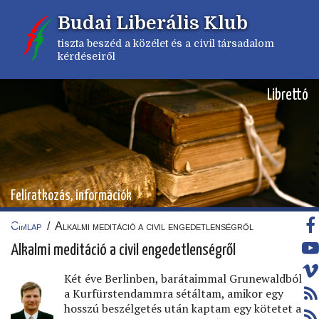
Ugrás
Budai Liberális Klub
a
tartalomra
tiszta beszéd a közélet és a civil társadalom
kérdéseiről
Librettó
Feliratkozás, információk
Címlap
/
Alkalmi meditáció a civil engedetlenségről
Morzsa
Alkalmi meditáció a civil engedetlenségről
Két éve Berlinben, barátaimmal Grunewaldból
a Kurfürstendammra sétáltam, amikor egy
hosszú beszélgetés után kaptam egy kötetet a