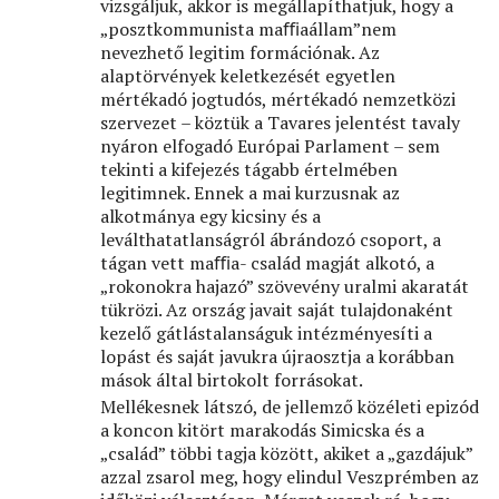
vizsgáljuk, akkor is megállapíthatjuk, hogy a
„posztkommunista maﬃaállam”nem
nevezhető legitim formációnak. Az
alaptörvények keletkezését egyetlen
mértékadó jogtudós, mértékadó nemzetközi
szervezet – köztük a Tavares jelentést tavaly
nyáron elfogadó Európai Parlament – sem
tekinti a kifejezés tágabb értelmében
legitimnek. Ennek a mai kurzusnak az
alkotmánya egy kicsiny és a
leválthatatlanságról ábrándozó csoport, a
tágan vett maﬃa- család magját alkotó, a
„rokonokra hajazó” szövevény uralmi akaratát
tükrözi. Az ország javait saját tulajdonaként
kezelő gátlástalanságuk intézményesíti a
lopást és saját javukra újraosztja a korábban
mások által birtokolt forrásokat.
Mellékesnek látszó, de jellemző közéleti epizód
a koncon kitört marakodás Simicska és a
„család” többi tagja között, akiket a „gazdájuk”
azzal zsarol meg, hogy elindul Veszprémben az