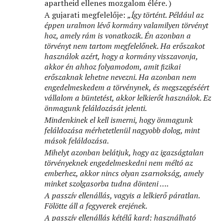
apartheid ellenes mozgalom élére. )
A gujarati megfelelője:
„Így történt.
Például az
éppen uralmon lévő kormány valamilyen törvényt
hoz, amely rám is vonatkozik. Én azonban a
törvényt nem tartom megfelelőnek. Ha erőszakot
használok azért, hogy a kormány visszavonja,
akkor én ahhoz folyamodom, amit ﬁzikai
erőszaknak lehetne nevezni. Ha azonban nem
engedelmeskedem a törvénynek, és megszegéséért
vállalom a büntetést, akkor lelkierőt használok. Ez
önmagunk feláldozását jelenti.
Mindenkinek el kell ismerni, hogy önmagunk
feláldozása mérhetetlenül nagyobb dolog, mint
mások feláldozása.
Mihelyt azonban belátjuk, hogy az igazságtalan
törvényeknek engedelmeskedni nem méltó az
emberhez, akkor nincs olyan zsarnokság, amely
minket szolgasorba tudna dönteni ….
A passzív ellenállás, vagyis a lelkierő páratlan.
Fölötte áll a fegyverek erejének.
A passzív ellenállás kétélű kard: használható