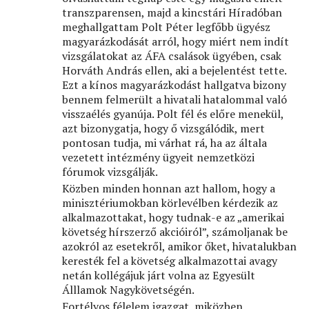
transzparensen, majd a kincstári Híradóban
meghallgattam Polt Péter legfőbb ügyész
magyarázkodását arról, hogy miért nem indít
vizsgálatokat az ÁFA csalások ügyében, csak
Horváth András ellen, aki a bejelentést tette.
Ezt a kínos magyarázkodást hallgatva bizony
bennem felmerült a hivatali hatalommal való
visszaélés gyanúja. Polt fél és előre menekül,
azt bizonygatja, hogy ő vizsgálódik, mert
pontosan tudja, mi várhat rá, ha az általa
vezetett intézmény ügyeit nemzetközi
fórumok vizsgálják.
Közben minden honnan azt hallom, hogy a
minisztériumokban körlevélben kérdezik az
alkalmazottakat, hogy tudnak-e az „amerikai
követség hírszerző akcióiról”, számoljanak be
azokról az esetekről, amikor őket, hivatalukban
keresték fel a követség alkalmazottai avagy
netán kollégájuk járt volna az Egyesült
Álllamok Nagykövetségén.
Fortélyos félelem igazgat, miközben