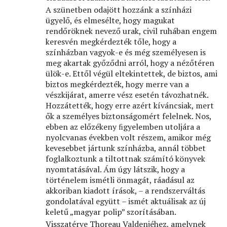
A szünetben odajött hozzánk a színházi
ügyelő, és elmesélte, hogy magukat
rendőröknek nevező urak, civil ruhában engem
keresvén megkérdezték tőle, hogy a
színházban vagyok-e és még személyesen is
meg akartak győződni arról, hogy a nézőtéren
ülök-e. Ettől végül eltekintettek, de biztos, ami
biztos megkérdezték, hogy merre van a
vészkijárat, amerre vész esetén távozhatnék.
Hozzátették, hogy erre azért kíváncsiak, mert
ők a személyes biztonságomért felelnek. Nos,
ebben az előzékeny ﬁgyelemben utoljára a
nyolcvanas években volt részem, amikor még
kevesebbet jártunk színházba, annál többet
foglalkoztunk a tiltottnak számító könyvek
nyomtatásával. Ám úgy látszik, hogy a
történelem ismétli önmagát, ráadásul az
akkoriban kiadott írások, – a rendszerváltás
gondolatával együtt – ismét aktuálisak az új
keletű „magyar polip” szorításában.
Visszatérve Thoreau Valdenjéhez, amelynek