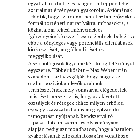
egyáltalán lehet-e és ha igen, miképpen lehet
az uralmat érvényesen gyakorolni. Axiómának
tekintik, hogy az uralom nem tisztán erőszakos
formái történeti narratívákra, mítoszokra, a
közhatalom teljesítményeinek és
ígérvényeinek közvetítésére épülnek, beleértve
ebbe a tényleges vagy potenciális ellenlábasok
kirekesztését, megfélemlítését és
meggyilkolását.
A szociológusok ﬁgyelme két dolog felé irányul
egyszerre. Többek között – Max Weber után
szabadon – azt vizsgálják, hogy maguk az
uralmi pozícióban lévők uralmuk
természetének mely vonásaival elégedettek,
másrészt persze azt is, hogy az alávetett
osztályok és rétegek ehhez milyen erkölcsi
és/vagy szavazatokban is megnyilvánuló
támogatást nyújtanak. Rendszerváltó
tapasztalataim szerint és olvasmányaim
alapján pedig azt mondhatom, hogy a hatalom
gyakorlásának elfogadhatóságára vonatkozó