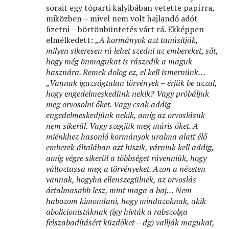
sorait egy tóparti kalyibában vetette papírra,
miközben – mivel nem volt hajlandó adót
ﬁzetni – börtönbüntetés várt rá. Ekképpen
elmélkedett:
„A kormányok azt tanúsítják,
milyen sikeresen rá lehet szedni az embereket, sőt,
hogy még önmagukat is rászedik a maguk
hasznára. Remek dolog ez, el kell ismernünk…
„Vannak igazságtalan törvények – érjük be azzal,
hogy engedelmeskedünk nekik? Vagy próbáljuk
meg orvosolni őket. Vagy csak addig
engedelmeskedjünk nekik, amíg az orvoslásuk
nem sikerül. Vagy szegjük meg máris őket. A
miénkhez hasonló kormányok uralma alatt élő
emberek általában azt hiszik, várniuk kell addig,
amíg végre sikerül a többséget rávenniük, hogy
változtassa meg a törvényeket. Azon a nézeten
vannak, hogyha ellenszegülnek, az orvoslás
ártalmasabb lesz, mint maga a baj… Nem
habozom kimondani, hogy mindazoknak, akik
abolicionistáknak (így hívták a rabszolga
felszabadításért küzdőket – dg) vallják magukat,