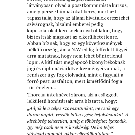
látványosan olvad a posztkommunista kurzus,
amely persze bűnbakokat keres, mert azt
tapasztalja, hogy az állami hivatalok eresztékei
szivárognak, bizalmi emberei pedig
kapcsolatokat keresnek a civil oldalon, hogy
biztosítsák magukat az elkerülhetetlenre.
Abban bíznak, hogy ez egy következmények
nélküli ország, ám a NAV eddig felfedett ügyei
arra mutatnak, hogy nem lehet büntetlenül
lopni. A kitiltást meglapozó bizonyítékoknak
jogi és diplomáciai következményei vannak, a
rendszer úgy fog elolvadni, mint a fagylalt a
forró pesti aszfalton, mert ismétlődni fog a
történelem…
Thoreau intelmével zárom, aki a csüggedt
lelkületű honﬁtársait arra bíztatta, hogy:
„
Adjuk le a teljes szavazatunkat, ne csak egy
darab papírt, vessük latba egész befolyásunkat. A
kisebbség tehetetlen, amíg a többséghez igazodik.
Így még csak nem is kisebbség. De ha teljes
súlyával opponál, akkor ellenállhatatlan.”