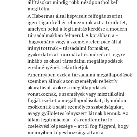
állításokat mindig több nézőpontból kell
megítélni.
A Habermas által képviselt felfogás szerint
igen tágan kell értelmeznünk azt a területet,
amelyen belül a legitimitás kérdése a modern
társadalmakban felmerül. A korábban a –
hagyomány vagy a személytelen piac által
irányítottnak – társadalmi formákat,
gyakorlatokat, normákat és mércéket, egyre
inkább és okkal társadalmi megállapodások
eredményének tekinthetjük.
Amennyiben ezek a társadalmi megállapodások
szemben állnak azon személyek reﬂektív
akaratával, akikre a megállapodások
vonatkoznak, e személyek vagy misztiﬁkálni
fogják ezeket a megállapodásokat, ily módon
csökkentik a saját személyes szabadságukat,
avagy gyűlöletes kényszert látnak bennük. Az
állam legitimációja – és rendfenntartó
cselekvési képessége – attól fog függeni, hogy
mennyiben képes hozzáigazítani a