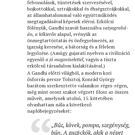
felvonulások, tüntetések szervezésével,
bojkottokkal, sztrájkokkal és éhségsztrájkokkal,
az államhatalommal való együttműködés
megtagadásával képesek elérni. Erkölcsi
fölényük, Gandhi szavát használva
satyagrahá-
án, a lelkierőn
alapul, erényük az
önmegtartóztatás és önfegyelmezés, az
igazság keresése, a bátorság és a félelem
legyőzése. (Amúgy gujarati nyelven a civilizáció
egyenlő
a jó magaviselettel,
vagyis a tiszta
erkölcsű társadalom kialakításával.)
A Gandhi előtti világból, a modern kori
ősforrás persze Tolsztoj. Konrád György
barátom szerkesztette valamikor réges-régen,
még mint orosz szakot végzett ﬁlosz az összes
műveit, amelynek utolsó, 15. kötetében
olvashattam nála a következő
naplóbejegyzéseket:
„
Bűz, kövek, pompa, szegénység,
bűn. A gazﬁckók, akik a népet