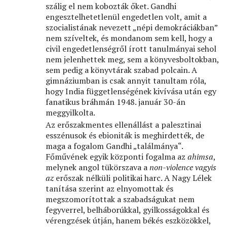
szálig el nem kobozták őket. Gandhi
engesztelhetetlenül engedetlen volt, amit a
szocialistának nevezett „népi demokráciákban”
nem szíveltek, és mondanom sem kell, hogy a
civil engedetlenségről írott tanulmányai sehol
nem jelenhettek meg, sem a könyvesboltokban,
sem pedig a könyvtárak szabad polcain. A
gimnáziumban is csak annyit tanultam róla,
hogy India függetlenségének kivívása után egy
fanatikus bráhmán 1948. január 30-án
meggyilkolta.
Az erőszakmentes ellenállást a palesztinai
esszénusok és ebioniták is meghirdették, de
maga a fogalom Gandhi „találmánya“.
Főművének egyik központi fogalma az
ahimsa
,
melynek angol tükörszava a
non-violence vagyis
az
erőszak nélküli politikai harc. A Nagy Lélek
tanítása szerint az elnyomottak és
megszomorítottak a szabadságukat nem
fegyverrel, belháborúkkal, gyilkosságokkal és
vérengzések útján, hanem békés eszközökkel,