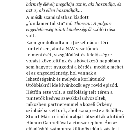
bármely élével; megáldja azt is, aki használja, és
azt is, aki ellen használják…
A másik szamizdatban kiadott
„fundamentalista” mű
Thoreau: A polgári
engedetlenség iránti kötelességről
szóló írása
volt.
Ezen gondolkodtam a József nádor téri
tüntetésen, ahol a NAV vezetőinek
felmentését, vizsgálódást és felelősségre
vonást követeltünk és a következő napokban
sem hagyott nyugodni a kérdés, meddig mehet
el az engedetlenség, hol vannak a
lehetőségeink és melyek a korlátaink?
Utóbbiakról ide kívánkozik egy rövid epizód.
Hétfőn este volt, a zsúfolásig telt téren a
tüntetők kedves szavakkal üdvözöltek,
miközben partneremmel a közeli Örkény
színházba siettünk, ahol aznap este a Schiller:
Stuart Mária című darabját játszották a kitűnő
Hámori Gabriellával a címszerepben. Ám az
előadásból számomra különös időutazás lett.