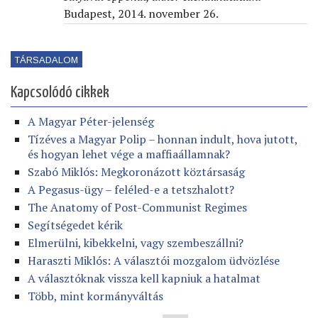
Budapest, 2014. november 26.
TÁRSADALOM
Kapcsolódó cikkek
A Magyar Péter-jelenség
Tízéves a Magyar Polip – honnan indult, hova jutott,
és hogyan lehet vége a maffiaállamnak?
Szabó Miklós: Megkoronázott köztársaság
A Pegasus-ügy – feléled-e a tetszhalott?
The Anatomy of Post-Communist Regimes
Segítségedet kérik
Elmerülni, kibekkelni, vagy szembeszállni?
Haraszti Miklós: A választói mozgalom üdvözlése
A választóknak vissza kell kapniuk a hatalmat
Több, mint kormányváltás