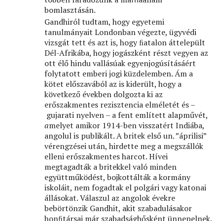
bomlasztásán.
Gandhiról tudtam, hogy egyetemi
tanulmányait Londonban végezte, ügyvédi
vizsgát tett és azt is, hogy ﬁatalon áttelepült
Dél-Afrikába, hogy jogászként részt vegyen az
ott élő hindu vallásúak egyenjogúsításáért
folytatott emberi jogi küzdelemben. Ám a
kötet előszavából az is kiderült, hogy a
következő években dolgozta ki az
erőszakmentes rezisztencia elméletét és –
gujarati nyelven – a fent említett alapművét,
a
melyet amikor 1914-ben visszatért Indiába,
angolul is publikált. A britek első un. ”áprilisi”
vérengzései után, hirdette meg a megszállók
elleni erőszakmentes harcot. Hívei
megtagadták a britekkel való minden
együttműködést, bojkottálták a kormány
iskoláit, nem fogadtak el polgári vagy katonai
állásokat. Válaszul az angolok évekre
bebörtönzik Gandhit, akit szabadulásakor
honﬁtársai már szabadsághősként ünnepelnek.