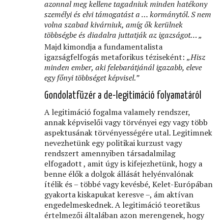
azonnal meg kellene tagadniuk minden hatékony
személyi és elvi támogatást a … kormánytól. S nem
volna szabad kivárniuk, amíg ők kerülnek
többségbe és diadalra juttatják az igazságot… „
Majd kimondja a fundamentalista
igazságfelfogás metaforikus téziseként:
„Hisz
minden ember, aki felebarátjánál igazabb, eleve
egy főnyi többséget képvisel.”
Gondolatfüzér a de-legitimáció folyamatáról
A legitimáció fogalma valamely rendszer,
annak képviselői vagy törvényei egy vagy több
aspektusának törvényességére utal. Legitimnek
nevezhetünk egy politikai kurzust vagy
rendszert amennyiben társadalmilag
elfogadott , amit úgy is kifejezhetünk, hogy a
benne élők a dolgok állását helyénvalónak
ítélik és – többé vagy kevésbé, Kelet-Európában
gyakorta kiskapukat keresve –, ám aktívan
engedelmeskednek. A legitimáció teoretikus
értelmezői általában azon merengenek, hogy