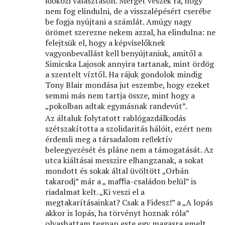
időközi választáson. Mérget veszek rá, hogy
nem fog elindulni, de a visszalépésért cserébe
be fogja nyújtani a számlát. Amúgy nagy
örömet szerezne nekem azzal, ha elindulna: ne
felejtsük el, hogy a képviselőknek
vagyonbevallást kell benyújtaniuk, amitől a
Simicska Lajosok annyira tartanak, mint ördög
a szentelt víztől. Ha rájuk gondolok mindig
Tony Blair mondása jut eszembe, hogy ezeket
semmi más nem tartja össze, mint hogy a
„pokolban adtak egymásnak randevút”.
Az általuk folytatott rablógazdálkodás
szétszakította a szolidaritás hálóit, ezért nem
érdemli meg a társadalom reﬂektív
beleegyezését és pláne nem a támogatását. Az
utca kiáltásai messzire elhangzanak, a sokat
mondott és sokak által üvöltött „Orbán
takarodj” már a „ maﬃa-családon belül” is
riadalmat kelt. „Ki veszi el a
megtakarításainkat? Csak a Fidesz!” a „A lopás
akkor is lopás, ha törvényt hoznak róla”
olvashattam tegnap este egy magasra emelt