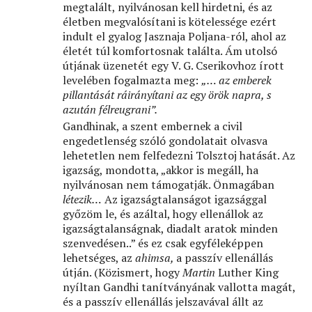
megtalált, nyilvánosan kell hirdetni, és az
életben megvalósítani is kötelessége ezért
indult el gyalog Jasznaja Poljana-ról, ahol az
életét túl komfortosnak találta. Ám utolsó
útjának üzenetét egy V. G. Cserikovhoz írott
levelében fogalmazta meg:
„… az emberek
pillantását ráirányítani az egy örök napra, s
azután félreugrani”.
Gandhinak, a szent embernek a civil
engedetlenség szóló gondolatait olvasva
lehetetlen nem felfedezni Tolsztoj hatását. Az
igazság, mondotta, „akkor is megáll, ha
nyilvánosan nem támogatják. Önmagában
létezik…
Az igazságtalanságot igazsággal
győzöm le, és azáltal, hogy ellenállok az
igazságtalanságnak, diadalt aratok minden
szenvedésen..” és ez csak egyféleképpen
lehetséges, az
ahimsa,
a passzív ellenállás
útján. (Közismert, hogy
Martin
Luther King
nyíltan Gandhi tanítványának vallotta magát,
és a passzív ellenállás jelszavával állt az