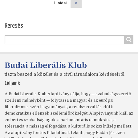
1. oldal
Következő
>
Oldalszámozás
oldal
Keresés
Budai Liberális Klub
tiszta beszéd a közélet és a civil társadalom kérdéseiről
Céljaink
A Budai Liberális Klub Alapítvány célja, hogy — szabadságszerető
szellemi műhelyként — folytassa a magyar és az európai
liberalizmus szép hagyományait, a rendszerváltás előtti
demokratikus ellenzék szellemi örökségét. Alapítványunk kiáll az
emberi és szabadságjogok, a parlamentáris demokrácia, a
tolerancia, a másság elfogadása, a kulturális sokszínűség mellett.
Az alapítvány fontos feladatának tekinti, hogy Budán (és ezen