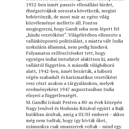
1932-ben ismét passzív ellenállást hirdet,
éhségsztrájkok sorozata következik, megint
bebörtönzik, de most már az egész világ
közvéleménye mellette áll. Fontos
megjegyezni, hogy Gandi soha nem lépett fel
„hindu vezetőként“. Világéletében ellenezte a
vallásközpontú politizálást, s miatta vált India
szekuláris állammá, nem pedig hinduvá.
Folyamatos erőfeszítéseket tett, hogy
egységes indiai öntudatot alakítson ki, amely
vallástól független. A második világháború
alatt, 1942-ben, ismét bezárták, a háború
végén szabadult és karizmatikus vezetőként
vesz részt azokon a tárgyalásokon, melyek
eredményeként 1947 augusztusában India
elnyeri a függetlenségét.
M. Gandhi írásait Pesten a 80-as évek közepén
Nagy Jenővel és Hodosán Rózával együtt a Rajk
butikban árultuk, amíg a III/III emberei – akkor
még nem tudtuk, hogy így hívták őket,
számunkra csak smasszerek voltak – mind egy