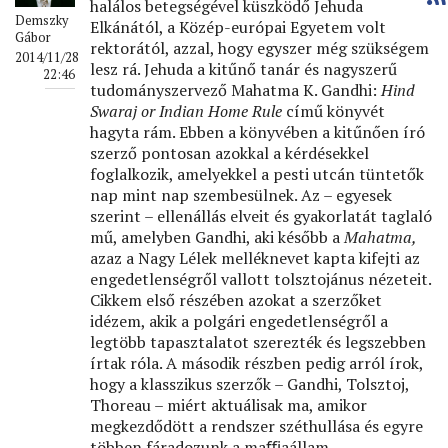
halálos betegségével küszködő Jehuda
Demszky
Elkánától, a Közép-európai Egyetem volt
Gábor
rektorától, azzal, hogy egyszer még szükségem
2014/11/28
lesz rá. Jehuda a kitűnő tanár és nagyszerű
22:46
tudományszervező Mahatma K. Gandhi:
Hind
Swaraj or Indian Home Rule
című könyvét
hagyta rám. Ebben a könyvében a kitűnően író
szerző pontosan azokkal a kérdésekkel
foglalkozik, amelyekkel a pesti utcán tüntetők
nap mint nap szembesülnek. Az – egyesek
szerint – ellenállás elveit és gyakorlatát taglaló
mű, amelyben Gandhi, aki később a
Mahatma,
azaz a Nagy Lélek melléknevet kapta kifejti az
engedetlenségről vallott tolsztojánus nézeteit.
Cikkem első részében azokat a szerzőket
idézem, akik a polgári engedetlenségről a
legtöbb tapasztalatot szerezték és legszebben
írtak róla. A második részben pedig arról írok,
hogy a klasszikus szerzők – Gandhi, Tolsztoj,
Thoreau – miért aktuálisak ma, amikor
megkezdődött a rendszer széthullása és egyre
többen fáradozunk a maﬃaállam