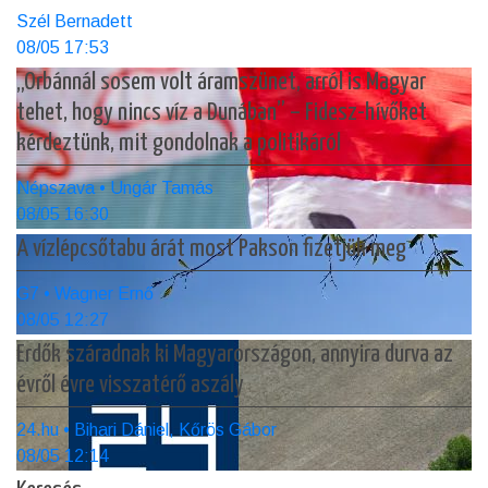
Szél Bernadett
08/05 17:53
„Orbánnál sosem volt áramszünet, arról is Magyar
tehet, hogy nincs víz a Dunában” – Fidesz-hívőket
kérdeztünk, mit gondolnak a politikáról
Népszava • Ungár Tamás
08/05 16:30
A vízlépcsőtabu árát most Pakson fizetjük meg
G7 • Wagner Ernő
08/05 12:27
Erdők száradnak ki Magyarországon, annyira durva az
évről évre visszatérő aszály
24.hu • Bihari Dániel, Kőrös Gábor
08/05 12:14