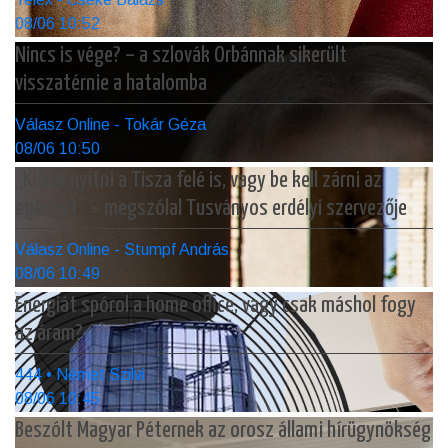
08/06 10:52
Nincs is vége? – a szlovák Orbánnak sikerült
visszatérnie a hatalomba
Válasz Online - Tokár Géza
08/06 10:50
„Ki kell nyitni a Tisza felé is, vagy be kell zárni az
egészet” – megszólal Tusványos erdélyi szervezője
Válasz Online - Stumpf András
08/06 10:49
Energiát spórol a home office, vagy csak máshol fogy
az áram?
444 • Német Szilvi
08/06 10:45
Beszólt Magyar Péternek az orosz állami hírügynökség