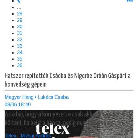
<
…
Page
28
Page
29
Page
30
Page
31
Page
32
Page
33
Page
34
Page
35
Jelenlegi
36
oldal
Hatszor repítették Csádba és Nigerbe Orbán Gáspárt a
honvédség gépein
Magyar Hang • Lukács Csaba
08/06 18:49
Az a baj, hogy a környezetre csak akkor akarunk
költeni, ha beüt a káosz, pedig nem kéne sokat
Telex - Mizsur András