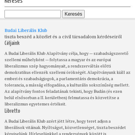
Keresés
Budai Liberális Klub
tiszta beszéd a közélet és a civil társadalom kérdéseiről
Céljaink
A Budai Liberális Klub Alapítvány célja, hogy — szabadságszerető
szellemi műhelyként — folytassa a magyar és az európai
liberalizmus szép hagyományait, a rendszerváltás előtti
demokratikus ellenzék szellemi örökségét. Alapítványunk kiáll az
emberi és szabadságjogok, a parlamentáris demokrácia, a
tolerancia, a másság elfogadása, a kulturális sokszínűség mellett.
Az alapítvány fontos feladatának tekinti, hogy Budán (és ezen
belül elsősorban a II. kerületben) felmutassa és közvetítse a
liberalizmus egyetemes értékeit.
Libretto
A Budai Liberális Klub azért jött létre, hogy teret adjon a
liberálisok vitáinak. Nyíltságot, közvetlenséget, tiszta beszédet
képviselünk. Hírlevelünkkel a rendezvények között is