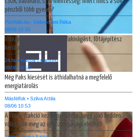
CSOK, babaváró, szja-mentesség: miért nincs a sok
pénzből több gyerek?
Portfolio.hu - Debreczeni Réka
08/06 10:55
Vitézy leállíttatta a zuglói fakivágást, főtájépítész
kerül a MÁV-hoz
24.hu • Kassai Zsigmond
08/06 10:53
Még Paks kiesését is áthidalhatná a megfelelő
energiatárolás
Másfélfok • Szilva Attila
08/06 10:53
A Tisza-frakció kezdeményezte, hogy jövő kedden
válasszák meg az új köztársasági elnököt
Telex - Cseke Balázs