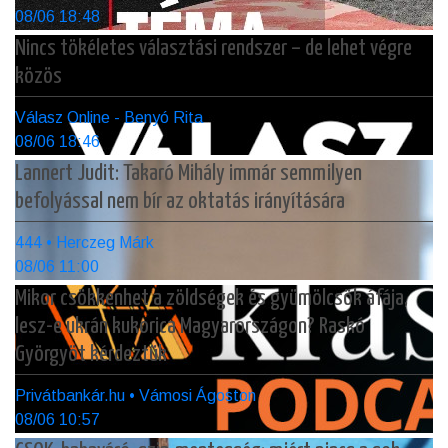
08/06 18:48
Nincs tökéletes választási rendszer – de lehet végre
közös
Válasz Online - Benyó Rita
08/06 18:46
Lannert Judit: Takaró Mihály immár semmilyen
befolyással nem bír az oktatás irányítására
444 • Herczeg Márk
08/06 11:00
Mikor csökkenhet a zöldségek és gyümölcsök áfája,
lesz-e ukrán kukorica Magyarországon? Raskó
Györgyöt kérdeztük
Privátbankár.hu • Vámosi Ágoston
08/06 10:57