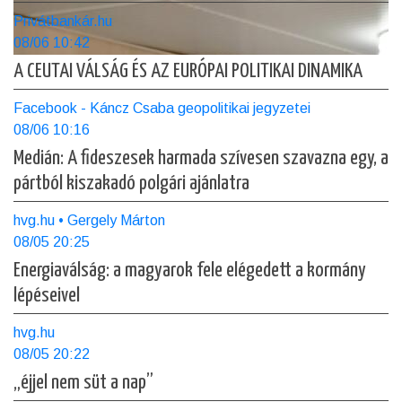
Privátbankár.hu
08/06 10:42
A CEUTAI VÁLSÁG ÉS AZ EURÓPAI POLITIKAI DINAMIKA
Facebook - Káncz Csaba geopolitikai jegyzetei
08/06 10:16
Medián: A fideszesek harmada szívesen szavazna egy, a
pártból kiszakadó polgári ajánlatra
hvg.hu • Gergely Márton
08/05 20:25
Energiaválság: a magyarok fele elégedett a kormány
lépéseivel
hvg.hu
08/05 20:22
„éjjel nem süt a nap”