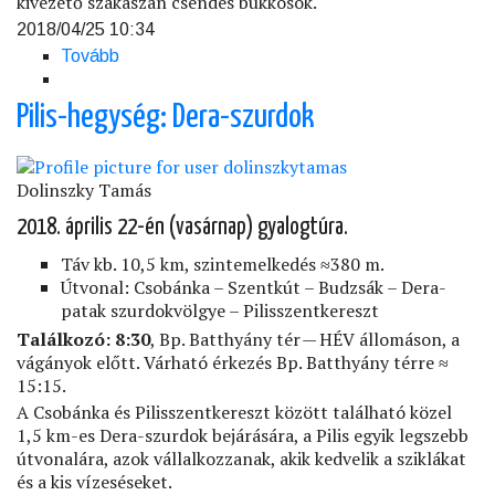
kivezető szakaszán csendes bükkösök.
2018/04/25 10:34
Tovább
(Visegrádi-
hegység:
Spartacus
Pilis-hegység: Dera-szurdok
ösvény)
Dolinszky Tamás
2018. április 22-én (vasárnap) gyalogtúra.
Táv kb. 10,5 km, szintemelkedés ≈380 m.
Útvonal: Csobánka – Szentkút – Budzsák – Dera-
patak szurdokvölgye – Pilisszentkereszt
Találkozó:
8:30
, Bp. Batthyány tér — HÉV állomáson, a
vágányok előtt. Várható érkezés Bp. Batthyány térre ≈
15:15.
A Csobánka és Pilisszentkereszt között található közel
1,5 km-es Dera-szurdok bejárására, a Pilis egyik legszebb
útvonalára, azok vállalkozzanak, akik kedvelik a sziklákat
és a kis vízeséseket.