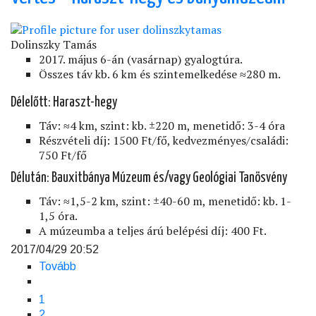
és
Nyikom)
Dolinszky Tamás
2017. május 6-án (vasárnap) gyalogtúra.
Összes táv kb. 6 km és szintemelkedése ≈280 m.
Délelőtt: Haraszt-hegy
Táv: ≈4 km, szint: kb. ±220 m, menetidő: 3-4 óra
Részvételi díj: 1500 Ft/fő, kedvezményes/családi:
750 Ft/fő
Délután: Bauxitbánya Múzeum és/vagy Geológiai Tanösvény
Táv: ≈1,5-2 km, szint: ±40-60 m, menetidő: kb. 1-
1,5 óra.
A múzeumba a teljes árú belépési díj: 400 Ft.
2017/04/29 20:52
Tovább
(Vértes
–
Haraszt-
Jelenlegi
1
Oldalszámozás
hegy
oldal
Page
2