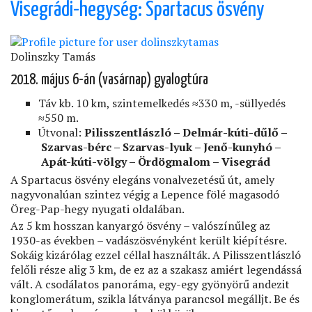
Koloska-
Visegrádi-hegység: Spartacus ösvény
völgyben)
Dolinszky Tamás
2018. május 6-án (vasárnap) gyalogtúra
Táv kb. 10 km, szintemelkedés ≈330 m, -süllyedés
≈550 m.
Útvonal:
Pilisszentlászló – Delmár-kúti-dűlő –
Szarvas-bérc – Szarvas-lyuk – Jenő-kunyhó –
Apát-kúti-völgy – Ördögmalom – Visegrád
A Spartacus ösvény elegáns vonalvezetésű út, amely
nagyvonalúan szintez végig a Lepence fölé magasodó
Öreg-Pap-hegy nyugati oldalában.
Az 5 km hosszan kanyargó ösvény – valószínűleg az
1930-as években – vadászösvényként került kiépítésre.
Sokáig kizárólag ezzel céllal használták. A Pilisszentlászló
felőli része alig 3 km, de ez az a szakasz amiért legendássá
vált. A csodálatos panoráma, egy-egy gyönyörű andezit
konglomerátum, szikla látványa parancsol megálljt. Be és