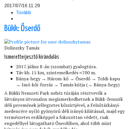
2017/07/16 11:29
Tovább
(Gerecse
–
Szelim-
Bükk: Őserdő
lyuk)
Dolinszky Tamás
Ismeretterjesztő kirándulás
2017. július 8-án (szombat) gyalogtúra.
Táv kb. 15 km, szintemelkedés ≈700 m.
Bánya-hegy → Három-kő → Őserdő → Toldi-kapu
→ Imó-kői-forrás → Tamás kútja (→ Bánya-hegy)
A Bükki Nemzeti Park nehéz túráján résztvevők a
látványos útvonalon megismerkedhetnek a Bükk-fennsík
déli peremének jellegzetes kőszirtjével, a Felsőtárkányi-
medencére nyíló gyönyörű déli irányú kilátással, majd egy
természetes erdőképpel a fokozottan védett, csak
engedéllyel látogatható Őserdőben, ahol több mint