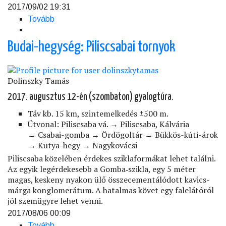
2017/09/02 19:31
Tovább
(Gerecse
-
Séta
Budai-hegység: Piliscsabai tornyok
egy
természetgazdálkodási
majorban)
Dolinszky Tamás
2017. augusztus 12-én (szombaton) gyalogtúra.
Táv kb. 15 km, szintemelkedés ±500 m.
Útvonal: Piliscsaba vá. → Piliscsaba, Kálvária
→ Csabai-gomba → Ördögoltár → Bükkös-kúti-árok
→ Kutya-hegy → Nagykovácsi
Piliscsaba közelében érdekes sziklaformákat lehet találni.
Az egyik legérdekesebb a Gomba‑szikla, egy 5 méter
magas, keskeny nyakon ülő összecementálódott kavics-
márga konglomerátum. A hatalmas követ egy falelátóról
jól szemügyre lehet venni.
2017/08/06 00:09
Tovább
(Budai-