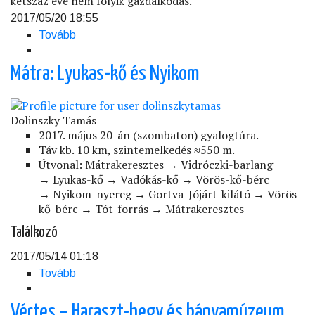
kétszáz éve nem folyik gazdálkodás.
2017/05/20 18:55
Tovább
(Bükk:
Őserdő)
Mátra: Lyukas-kő és Nyikom
Dolinszky Tamás
2017. május 20-án (szombaton) gyalogtúra.
Táv kb. 10 km, szintemelkedés ≈550 m.
Útvonal: Mátrakeresztes → Vidróczki-barlang
→ Lyukas-kő → Vadókás-kő → Vörös-kő-bérc
→ Nyikom-nyereg → Gortva-Jójárt-kilátó → Vörös-
kő-bérc → Tót-forrás → Mátrakeresztes
Találkozó
2017/05/14 01:18
Tovább
(Mátra:
Lyukas-
kő
Vértes – Haraszt-hegy és bányamúzeum