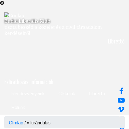
Ugrás
a
tartalomra
Budai Liberális Klub
tiszta beszéd a közélet és a civil társadalom
kérdéseiről
Librettó
Feliratkozás, információk
Rendezvényeink
Cikkeink
Libretto
Rólunk
Címlap
/
kirándulás
Morzsa