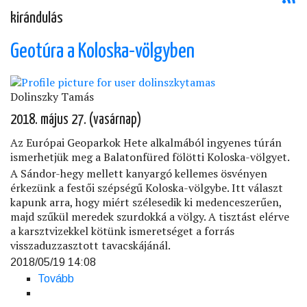
kirándulás
Geotúra a Koloska-völgyben
Dolinszky Tamás
2018. május 27. (vasárnap)
Az Európai Geoparkok Hete alkalmából ingyenes túrán
ismerhetjük meg a Balatonfüred fölötti Koloska-völgyet.
A Sándor-hegy mellett kanyargó kellemes ösvényen
érkezünk a festői szépségű Koloska-völgybe. Itt választ
kapunk arra, hogy miért szélesedik ki medenceszerűen,
majd szűkül meredek szurdokká a völgy. A tisztást elérve
a karsztvizekkel kötünk ismeretséget a forrás
visszaduzzasztott tavacskájánál.
2018/05/19 14:08
Tovább
(Geotúra
a