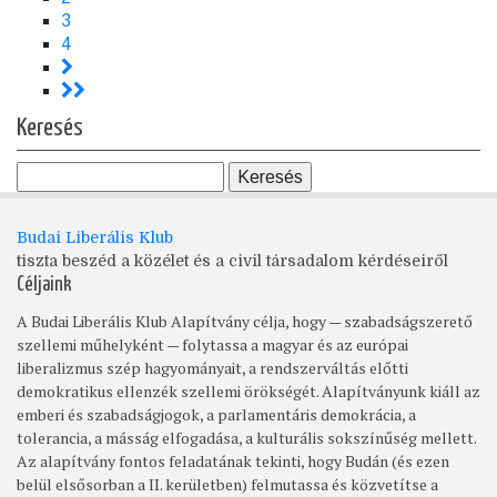
és
Page
3
bányamúzeum)
Page
4
>
>>
Keresés
Budai Liberális Klub
tiszta beszéd a közélet és a civil társadalom kérdéseiről
Céljaink
A Budai Liberális Klub Alapítvány célja, hogy — szabadságszerető
szellemi műhelyként — folytassa a magyar és az európai
liberalizmus szép hagyományait, a rendszerváltás előtti
demokratikus ellenzék szellemi örökségét. Alapítványunk kiáll az
emberi és szabadságjogok, a parlamentáris demokrácia, a
tolerancia, a másság elfogadása, a kulturális sokszínűség mellett.
Az alapítvány fontos feladatának tekinti, hogy Budán (és ezen
belül elsősorban a II. kerületben) felmutassa és közvetítse a