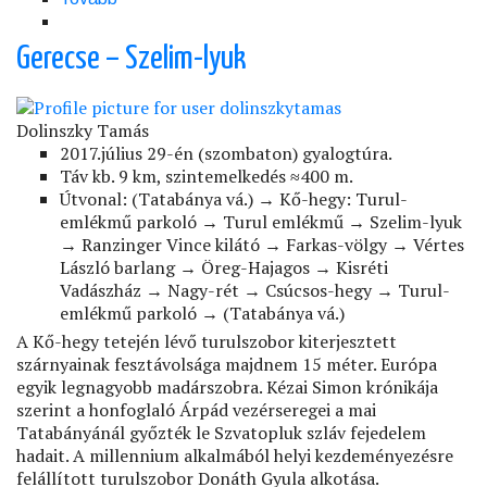
hegység:
Piliscsabai
Gerecse – Szelim-lyuk
tornyok)
Dolinszky Tamás
2017.július 29-én (szombaton) gyalogtúra.
Táv kb. 9 km, szintemelkedés ≈400 m.
Útvonal: (Tatabánya vá.) → Kő-hegy: Turul-
emlékmű parkoló → Turul emlékmű → Szelim-lyuk
→ Ranzinger Vince kilátó → Farkas-völgy → Vértes
László barlang → Öreg-Hajagos → Kisréti
Vadászház → Nagy-rét → Csúcsos-hegy → Turul-
emlékmű parkoló → (Tatabánya vá.)
A Kő-hegy tetején lévő turulszobor kiterjesztett
szárnyainak fesztávolsága majdnem 15 méter. Európa
egyik legnagyobb madárszobra. Kézai Simon krónikája
szerint a honfoglaló Árpád vezérseregei a mai
Tatabányánál győzték le Szvatopluk szláv fejedelem
hadait. A millennium alkalmából helyi kezdeményezésre
felállított turulszobor Donáth Gyula alkotása.