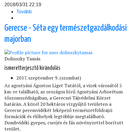
2018/03/31 22:19
Tovább
(Medvehagyma
Nap
Bakonybélen)
Gerecse - Séta egy természetgazdálkodási
majorban
Dolinszky Tamás
ismeretterjesztő kirándulás
2017. szeptember 9. (szombat)
Az agostyáni Ágoston Liget Tatától, a vizek városától 5
km-re található, az országos hírű Agostyáni Arborétum
tőszomszédságában, a Gerecsei Tájvédelmi Körzet
határán. A közel 20 hektáros vízgyűjtő területen a
Gerecse peremvidékét leképező természetföldrajzi
formációk és élőhelyek legtöbbje megtalálható.
Dombvidéki gyepes, cserjés és fás növényzettel borított
terület.