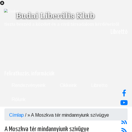
Ugrás
a
Budai Liberális Klub
tartalomra
tiszta beszéd a közélet és a civil társadalom kérdéseiről
Librettó
Feliratkozás, információk
Rendezvényeink
Cikkeink
Libretto
Rólunk
Címlap
/
A Moszkva tér mindannyiunk szívügye
Morzsa
A Moszkva tér mindannyiunk szívügye