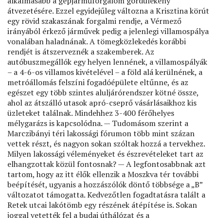
alkalmasabb a gépjárműforgalom gördülékeny
átvezetésére. Ezzel egyidejűleg változna a Krisztina körút
egy rövid szakaszának forgalmi rendje, a Vérmező
irányából érkező járművek pedig a jelenlegi villamospálya
vonalában haladnának. A tömegközlekedés korábbi
rendjét is átszerveznék a szakemberek. Az
autóbuszmegállók egy helyen lennének, a villamospályák
– a 4-6-os villamos kivételével – a föld alá kerülnének, a
metróállomás felszíni fogadóépülete eltűnne, és az
egészet egy több szintes aluljárórendszer kötné össze,
ahol az átszálló utasok apró-cseprő vásárlásaikhoz kis
üzleteket találnak. Mindehhez 3-400 férőhelyes
mélygarázs is kapcsolódna. — Tudomásom szerint a
Marczibányi téri lakossági fórumon több mint százan
vettek részt, és nagyon sokan szóltak hozzá a tervekhez.
Milyen lakossági véleményeket és észrevételeket tart az
elhangzottak közül fontosnak? — A legfontosabbnak azt
tartom, hogy az itt élők ellenzik a Moszkva tér további
beépítését, ugyanis a hozzászólók döntő többsége a „B”
változatot támogatta. Kedvezőtlen fogadtatásra talált a
Retek utcai lakótömb egy részének átépítése is. Sokan
joggal vetették fel a budai úthálózat és a