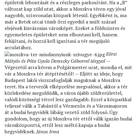
épületek lebontását és a részleges parkosítást. Ha a „B”
változat kap zöld utat, akkor a Moszkva téren egy jóval
nagyobb, színvonalas közpark létesül. Egyébként is, ma
már a Retek utcai tömb őrzi egyedül a múlt század
elejének kisvárosias városképét. Ezeket a földszintes és
egyemeletes épületeket nem elbontani kell, hanem
felújítani, és hozzá kell igazítani a tér megújuló
arculatához.
Eörsi
Mátyás és Póta Gyula Demszky Gáborral tárgyal
—
Végezetül arra kérem a Polgármester urat, mondja el, mit
vár a Moszkva tér átépítésétől! — Eljött az ideje, hogy
Budapest lakói viszszafoglalják maguknak a Moszkva
teret. Ha a tervezők elképzelése megvalósul, akkor a tér
közlekedése megoldódik, a város újabb zöldterülettel,
valódi közösségi térrel lesz gazdagabb. Ezzel a közparkkal
teljessé válik a Tabántól a Vérmezőn és a Városmajoron
át a budai hegyvidék lábáig vezető zöld folyosó. Úgy
gondolom, hogy az új Moszkva tér ettől válik igazán budai
városközponttá, ettől lesz méltó kapuja a budai
hegyvidéknek.
János Irma