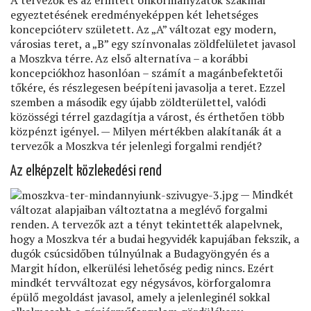
egyeztetésének eredményeképpen két lehetséges
koncepcióterv született. Az „A” változat egy modern,
városias teret, a „B” egy színvonalas zöldfelületet javasol
a Moszkva térre. Az első alternatíva – a korábbi
koncepciókhoz hasonlóan – számít a magánbefektetői
tőkére, és részlegesen beépíteni javasolja a teret. Ezzel
szemben a második egy újabb zöldterülettel, valódi
közösségi térrel gazdagítja a várost, és érthetően több
közpénzt igényel. — Milyen mértékben alakítanák át a
tervezők a Moszkva tér jelenlegi forgalmi rendjét?
Az elképzelt közlekedési rend
— Mindkét
változat alapjaiban változtatna a meglévő forgalmi
renden. A tervezők azt a tényt tekintették alapelvnek,
hogy a Moszkva tér a budai hegyvidék kapujában fekszik, a
dugók csúcsidőben túlnyúlnak a Budagyöngyén és a
Margit hídon, elkerülési lehetőség pedig nincs. Ezért
mindkét tervváltozat egy négysávos, körforgalomra
épülő megoldást javasol, amely a jelenleginél sokkal