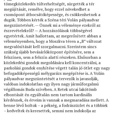
tömegközlekedés túlterheltségét, sürgették a tér
megújítását, remélve, hogy ezzel növekedhet a
csomópont átbocsátóképessége, és csökkenhetnek a
dugók. Többen kérték a Széna téri Volán pályaudvar
megszüntetését. — Önnek mi a véleménye ezekről az
észrevételekről? — A hozzászólások többségével
egyetértek. Amit hallottam, az megerősített abban a
véleményemben, hogy a Moszkva téren a „B” változat
megvalósítását kell szorgalmazni. Szerintem sincs
szükség újabb bevásárlóközpont építésére, sem a
felszínen, sem a felszín alatti részeken. Elsősorban a
közlekedési gondok megoldására kell koncentrálni, a
parkolási gondok enyhítése végett talán jó ötlet egy nagy
befogadóképességű mélygarázs megépítése is. A Volán
pályaudvar megszüntetését a tervezők is javasolják,
valóban indokolatlan egy ilyen nagy járműforgalmú
végállomás Buda szívében. A Retek utcai lakótömb
elbontását én egyáltalán nem tartom kardinális
kérdésnek, és érveim is vannak a megmaradása mellett. A
benne lévő boltok – a pékség, a fodrászüzlet és a többiek
– kedveltek és keresettek, semmi nem indokolja az