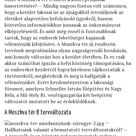
ismertetésére? — Mindig nagyon fontos volt számomra,
hogy a kerület lakosai ne az újságokból értesüljenek az
életüket alapvetően befolyásoló ügyekről, hanem
közvetlen információkhoz jussanak az önkormányzat
elképzeléseiről. És amit még ennél is fontosabbnak
tartok, hogy az emberek lehetőséget kapjanak
véleményük kifejtésére. A Moszkva tér új rendezési
tervének megvalósulása olyan nagyságrendű beruházás,
ami komoly változást hoz a kerület életében. És ez csak
akkor számíthat igazán a helyi közösség támogatására, ha
az embereket kezdettől fogva hitelesen tájékoztatják a
történtekről, megkérdezik és meg is hallgatják a
véleményüket. Ezért kezdeményeztem a lakossági
fórumot, amelyen Schneller István főépítész és Nagy
Béla, a Mű-Hely Rt. vezérigazgatója két beépítési
változatot mutatott be az érdeklődőknek.
A Moszkva tér B tervváltozata
—
Hallhatnánk valamit a bemutatott tervváltozatokról? —
A tervezők és az érintett önkormányzatok szakmai