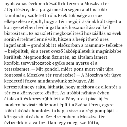
nyolcvanas években készültek tervek a Moszkva tér
átépítésére, de a polgármesterségem alatt is több
tanulmány született róla. Ezek többsége arra az
elképzelésre épült, hogy a tér megújításának költségeit a
környezetében lévő ingatlanok hasznosításával kell
biztosítani. Ez az üzleti megközelítésű hozzáállás az évek
során értelmetlenné vált, hiszen a beépíthető üres
ingatlanok – gondolok itt elsősorban a Mammut- telkekre
– beépültek, és a teret övező lakóépületek is magánkézbe
kerültek. Megmondom őszintén, az általam ismert
korábbi tervváltozatok egyike sem nyerte el a
tetszésemet. — Mit gondol, miért pont most vált újra
fontossá a Moszkva tér rendezése? — A Moszkva tér ügye
kezdettől fogva mindannyiunk szívügye. Aki
keresztülmegy rajta, láthatja, hogy mekkora az ellentét a
tér és a környezete között. Az utóbbi néhány évben
átalakult és korszerűbb lett a Fény utcai piac, új és
modern bevásárlóközpont épült a Széna téren, egyre
több lakóház homlokzata kapja vissza a régi pompáját a
környező utcákban. Ezzel szemben a Moszkva tér
évtizedek óta változatlan: egy rideg, szélfútta,