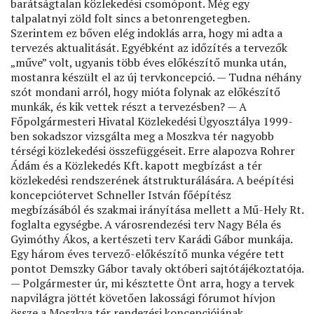
barátságtalan közlekedési csomópont. Még egy
talpalatnyi zöld folt sincs a betonrengetegben.
Szerintem ez bőven elég indoklás arra, hogy mi adta a
tervezés aktualitását. Egyébként az időzítés a tervezők
„műve” volt, ugyanis több éves előkészítő munka után,
mostanra készült el az új tervkoncepció. — Tudna néhány
szót mondani arról, hogy mióta folynak az előkészítő
munkák, és kik vettek részt a tervezésben? — A
Főpolgármesteri Hivatal Közlekedési Ügyosztálya 1999-
ben sokadszor vizsgálta meg a Moszkva tér nagyobb
térségi közlekedési összefüggéseit. Erre alapozva Rohrer
Ádám és a Közlekedés Kft. kapott megbízást a tér
közlekedési rendszerének átstrukturálására. A beépítési
koncepciótervet Schneller István főépítész
megbízásából és szakmai irányítása mellett a Mű-Hely Rt.
foglalta egységbe. A városrendezési terv Nagy Béla és
Gyimóthy Ákos, a kertészeti terv Karádi Gábor munkája.
Egy három éves tervező-előkészítő munka végére tett
pontot Demszky Gábor tavaly októberi sajtótájékoztatója.
— Polgármester úr, mi késztette Önt arra, hogy a tervek
napvilágra jöttét követően lakossági fórumot hívjon
össze a Moszkva tér rendezési koncepciójának