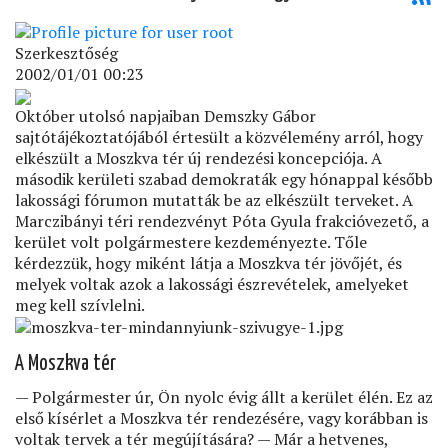
Szerkesztőség
2002/01/01 00:23
Október utolsó napjaiban Demszky Gábor
sajtótájékoztatójából értesült a közvélemény arról, hogy
elkészült a Moszkva tér új rendezési koncepciója. A
második kerületi szabad demokraták egy hónappal később
lakossági fórumon mutatták be az elkészült terveket. A
Marczibányi téri rendezvényt Póta Gyula frakcióvezető, a
kerület volt polgármestere kezdeményezte. Tőle
kérdezzük, hogy miként látja a Moszkva tér jövőjét, és
melyek voltak azok a lakossági észrevételek, amelyeket
meg kell szívlelni.
A Moszkva tér
— Polgármester úr, Ön nyolc évig állt a kerület élén. Ez az
első kísérlet a Moszkva tér rendezésére, vagy korábban is
voltak tervek a tér megújítására? — Már a hetvenes,