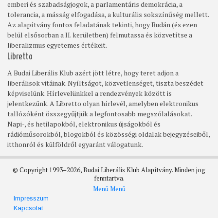
emberi és szabadságjogok, a parlamentáris demokrácia, a
tolerancia, a másság elfogadása, a kulturális sokszínűség mellett.
Az alapítvány fontos feladatának tekinti, hogy Budán (és ezen
belül elsősorban a II. kerületben) felmutassa és közvetítse a
liberalizmus egyetemes értékeit.
Libretto
A Budai Liberális Klub azért jött létre, hogy teret adjon a
liberálisok vitáinak. Nyíltságot, közvetlenséget, tiszta beszédet
képviselünk. Hírlevelünkkel a rendezvények között is
jelentkezünk. A Libretto olyan hírlevél, amelyben elektronikus
tallózóként összegyűjtjük a legfontosabb megszólalásokat.
Napi-, és hetilapokból, elektronikus újságokból és
rádióműsorokból, blogokból és közösségi oldalak bejegyzéseiből,
itthonról és külföldről egyaránt válogatunk.
© Copyright 1993–2026, Budai Liberális Klub Alapítvány. Minden jog
fenntartva.
Menü
Menü
Footer
Impresszum
Kapcsolat