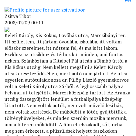
Zsitva Tibor
2008/02/09 00:11
Keleti Károly, Kis Rókus, Lövőház utca, Marczibányi tér.
Itt születtem, itt jártam óvodába, iskolába, itt voltam
először szerelmes, itt nőttem fel, és ma is itt lakom.
Ezekhez az utcákhoz és térhez köt minden, ami fontos
nekem. Szánkóztam a Kitaibel Pál utcán a Bimbó úttól a
Kis Rókus utcáig. Nem kellett megállni a Keleti Károly
utca kereszteződésében, mert autó nem járt itt. Az utca
egyetlen autótulajdonosa dr. Fülöp László gyermekorvos
volt a Keleti Károly utca 25-ből. A leghosszabb pálya a
Felvinci út tetejétől a Marczi közepéig tartott. Az Aranka
utcáig összegyűjtött lendület a futballpálya középéig
kitartott. Nem voltak autók, nem volt művelődési ház,
nem voltak kerítések. De működött a lőtér, gyűjtöttük a
töltényhüvelyeket, és minden szerdán moziba mentünk,
ami a lőtéren működött. A ﬁlm el-elszakadt, sőt, néha
meg sem érkezett, a plüssülések helyett faszékeken