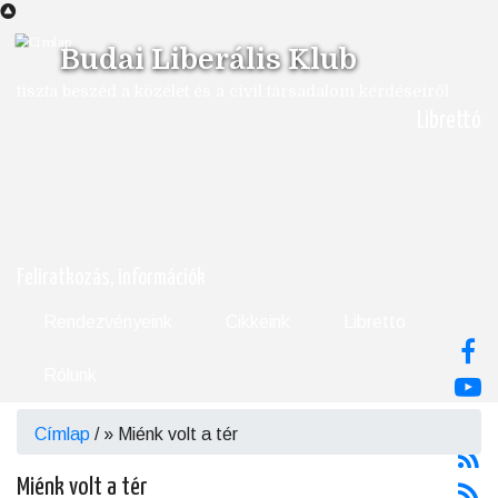
Ugrás
a
Budai Liberális Klub
tartalomra
tiszta beszéd a közélet és a civil társadalom kérdéseiről
Librettó
Feliratkozás, információk
Rendezvényeink
Cikkeink
Libretto
Rólunk
Címlap
/
Miénk volt a tér
Morzsa
Miénk volt a tér