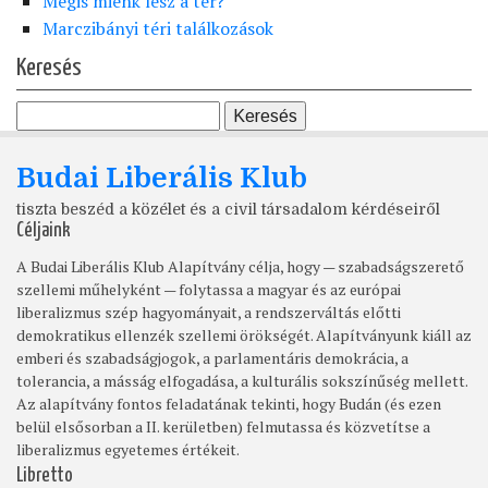
Mégis miénk lesz a tér?
Marczibányi téri találkozások
Keresés
Budai Liberális Klub
tiszta beszéd a közélet és a civil társadalom kérdéseiről
Céljaink
A Budai Liberális Klub Alapítvány célja, hogy — szabadságszerető
szellemi műhelyként — folytassa a magyar és az európai
liberalizmus szép hagyományait, a rendszerváltás előtti
demokratikus ellenzék szellemi örökségét. Alapítványunk kiáll az
emberi és szabadságjogok, a parlamentáris demokrácia, a
tolerancia, a másság elfogadása, a kulturális sokszínűség mellett.
Az alapítvány fontos feladatának tekinti, hogy Budán (és ezen
belül elsősorban a II. kerületben) felmutassa és közvetítse a
liberalizmus egyetemes értékeit.
Libretto