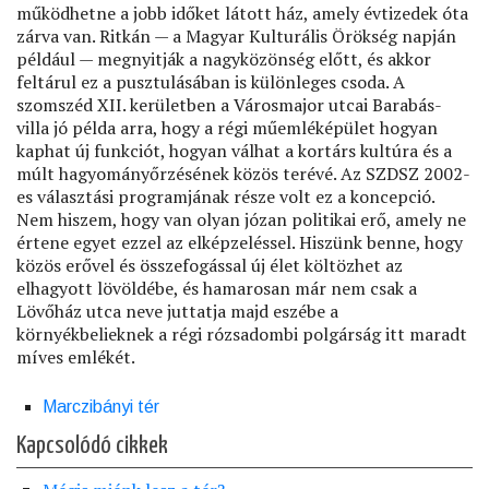
működhetne a jobb időket látott ház, amely évtizedek óta
zárva van. Ritkán — a Magyar Kulturális Örökség napján
például — megnyitják a nagyközönség előtt, és akkor
feltárul ez a pusztulásában is különleges csoda. A
szomszéd XII. kerületben a Városmajor utcai Barabás-
villa jó példa arra, hogy a régi műemléképület hogyan
kaphat új funkciót, hogyan válhat a kortárs kultúra és a
múlt hagyományőrzésének közös terévé. Az SZDSZ 2002-
es választási programjának része volt ez a koncepció.
Nem hiszem, hogy van olyan józan politikai erő, amely ne
értene egyet ezzel az elképzeléssel. Hiszünk benne, hogy
közös erővel és összefogással új élet költözhet az
elhagyott lövöldébe, és hamarosan már nem csak a
Lövőház utca neve juttatja majd eszébe a
környékbelieknek a régi rózsadombi polgárság itt maradt
míves emlékét.
Marczibányi tér
Kapcsolódó cikkek