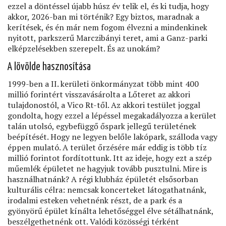
ezzel a döntéssel újabb húsz év telik el, és ki tudja, hogy
akkor, 2026-ban mi történik? Egy biztos, maradnak a
kerítések, és én már nem fogom élvezni a mindenkinek
nyitott, parkszerű Marczibányi teret, ami a Ganz-parki
elképzelésekben szerepelt. És az unokám?
A lövölde hasznosítása
1999-ben a II. kerületi önkormányzat több mint 400
millió forintért visszavásárolta a Lőteret az akkori
tulajdonostól, a Vico Rt-től. Az akkori testület joggal
gondolta, hogy ezzel a lépéssel megakadályozza a kerület
talán utolsó, egybefüggő őspark jellegű területének
beépítését. Hogy ne legyen belőle lakópark, szálloda vagy
éppen mulató. A terület őrzésére már eddig is több tíz
millió forintot fordítottunk. Itt az ideje, hogy ezt a szép
műemlék épületet ne hagyjuk tovább pusztulni. Mire is
használhatnánk? A régi klubház épületét elsősorban
kulturális célra: nemcsak koncerteket látogathatnánk,
irodalmi esteken vehetnénk részt, de a park és a
gyönyörű épület kínálta lehetőséggel élve sétálhatnánk,
beszélgethetnénk ott. Valódi közösségi térként