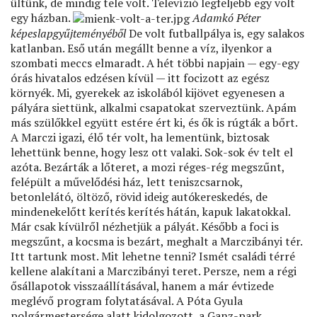
ültünk, de mindig tele volt. Televízió legfeljebb egy volt
egy házban.
Adamkó Péter
képeslapgyűjteményéből
De volt futballpálya is, egy salakos
katlanban. Eső után megállt benne a víz, ilyenkor a
szombati meccs elmaradt. A hét többi napjain — egy-egy
órás hivatalos edzésen kívül — itt focizott az egész
környék. Mi, gyerekek az iskolából kijövet egyenesen a
pályára siettünk, alkalmi csapatokat szerveztünk. Apám
más szülőkkel együtt estére ért ki, és ők is rúgták a bőrt.
A Marczi igazi, élő tér volt, ha lementünk, biztosak
lehettünk benne, hogy lesz ott valaki. Sok-sok év telt el
azóta. Bezárták a lőteret, a mozi réges-rég megszűnt,
felépült a művelődési ház, lett teniszcsarnok,
betonlelátó, öltöző, rövid ideig autókereskedés, de
mindenekelőtt kerítés kerítés hátán, kapuk lakatokkal.
Már csak kívülről nézhetjük a pályát. Később a foci is
megszűnt, a kocsma is bezárt, meghalt a Marczibányi tér.
Itt tartunk most. Mit lehetne tenni? Ismét családi térré
kellene alakítani a Marczibányi teret. Persze, nem a régi
ősállapotok visszaállításával, hanem a már évtizede
meglévő program folytatásával. A Póta Gyula
polgármestersége alatt kidolgozott, a Ganz-park