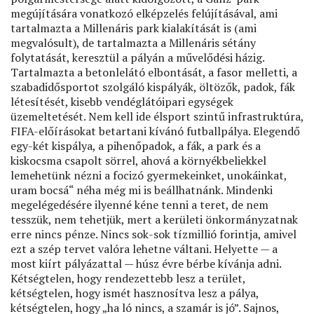
megújítására vonatkozó elképzelés felújításával, ami
tartalmazta a Millenáris park kialakítását is (ami
megvalósult), de tartalmazta a Millenáris sétány
folytatását, keresztül a pályán a művelődési házig.
Tartalmazta a betonlelátó elbontását, a fasor melletti, a
szabadidősportot szolgáló kispályák, öltözők, padok, fák
létesítését, kisebb vendéglátóipari egységek
üzemeltetését. Nem kell ide élsport szintű infrastruktúra,
FIFA-előírásokat betartani kívánó futballpálya. Elegendő
egy-két kispálya, a pihenőpadok, a fák, a park és a
kiskocsma csapolt sörrel, ahová a környékbeliekkel
lemehetünk nézni a focizó gyermekeinket, unokáinkat,
uram bocsá“ néha még mi is beállhatnánk. Mindenki
megelégedésére ilyenné kéne tenni a teret, de nem
tesszük, nem tehetjük, mert a kerületi önkormányzatnak
erre nincs pénze. Nincs sok-sok tízmillió forintja, amivel
ezt a szép tervet valóra lehetne váltani. Helyette — a
most kiírt pályázattal — húsz évre bérbe kívánja adni.
Kétségtelen, hogy rendezettebb lesz a terület,
kétségtelen, hogy ismét hasznosítva lesz a pálya,
kétségtelen, hogy „ha ló nincs, a szamár is jó”. Sajnos,