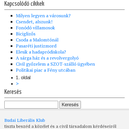
Kapcsolódó cikkek
Milyen legyen a városunk?
Csendet, alszunk!
Fonódó villamosok
Biciglizős
Csoda a Malomtónál
Pasaréti justizmord
Elesik a hadapródiskola?
A sárga ház és a revolvergolyó
Civil győzelem a SZOT-szálló ügyében
Politikai piac a Fény utcában
1. oldal
Oldalszámozás
Következő
>
oldal
Keresés
Budai Liberális Klub
tiszta beszéd a közélet és a civil társadalom kérdéseiről