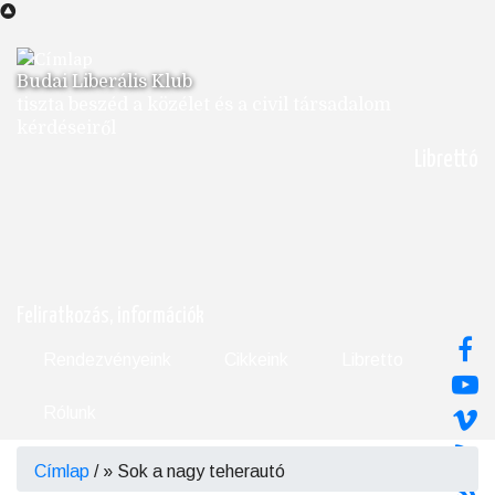
Ugrás
a
tartalomra
Budai Liberális Klub
tiszta beszéd a közélet és a civil társadalom
kérdéseiről
Librettó
Feliratkozás, információk
Rendezvényeink
Cikkeink
Libretto
Rólunk
Címlap
/
Sok a nagy teherautó
Morzsa