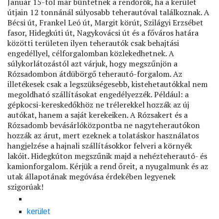
Január 15-től már büntetnek a rendőrök, ha a kerület
útjain 12 tonnánál súlyosabb teherautóval találkoznak. A
Bécsi út, Frankel Leó út, Margit körút, Szilágyi Erzsébet
fasor, Hidegkúti út, Nagykovácsi út és a főváros határa
közötti területen ilyen teherautók csak behajtási
engedéllyel, célforgalomban közlekedhetnek. A
súlykorlátozástól azt várjuk, hogy megszűnjön a
Rózsadombon átdübörgő teherautó-forgalom. Az
illetékesek csak a legszükségesebb, kistehetautókkal nem
megoldható szállításokat engedélyezzék. Például: a
gépkocsi-kereskedőkhöz ne trélerekkel hozzák az új
autókat, hanem a saját kerekeiken. A Rózsakert és a
Rózsadomb bevásárlóközpontba ne nagyteherautókon
hozzák az árut, mert ezeknek a tolatáskor használatos
hangjelzése a hajnali szállításokkor felveri a környék
lakóit. Hidegkúton megszűnik majd a nehézteherautó- és
kamionforgalom. Kérjük a rend őreit, a nyugalmunk és az
utak állapotának megóvása érdekében legyenek
szigorúak!
kerület