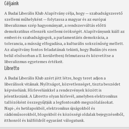
Céljaink
A Budai Liberális Klub Alapítvány célja, hogy — szabadságszerető
szellemi műhelyként — folytassa a magyar és az európai
liberalizmus szép hagyományait, a rendszerváltás előtti
demokratikus ellenzék szellemi örökségét. Alapítványunk kiáll az
emberi és szabadságjogok, a parlamentáris demokrácia, a
tolerancia, a másság elfogadása, a kulturális sokszínűség mellett.
Az alapítvány fontos feladatának tekinti, hogy Budán (és ezen
belül elsősorban a II. kerületben) felmutassa és közvetítse a
liberalizmus egyetemes értékeit.
Libretto
A Budai Liberális Klub azért jött létre, hogy teret adjon a
liberálisok vitáinak. Nyíltságot, közvetlenséget, tiszta beszédet
képviselünk. Hírlevelünkkel a rendezvények között is
jelentkezünk. A Libretto olyan hírlevél, amelyben elektronikus
tallózóként összegyűjtjük a legfontosabb megszólalásokat.
Napi-, és hetilapokból, elektronikus újságokból és
rádióműsorokból, blogokból és közösségi oldalak bejegyzéseiből,
itthonról és külföldről egyaránt válogatunk.