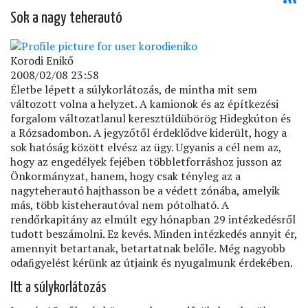
Sok a nagy teherautó
Korodi Enikő
2008/02/08 23:58
Életbe lépett a súlykorlátozás, de mintha mit sem
változott volna a helyzet. A kamionok és az építkezési
forgalom változatlanul keresztüldübörög Hidegkúton és
a Rózsadombon. A jegyzőtől érdeklődve kiderült, hogy a
sok hatóság között elvész az ügy. Ugyanis a cél nem az,
hogy az engedélyek fejében többletforráshoz jusson az
Önkormányzat, hanem, hogy csak tényleg az a
nagyteherautó hajthasson be a védett zónába, amelyik
más, több kisteherautóval nem pótolható. A
rendőrkapitány az elmúlt egy hónapban 29 intézkedésről
tudott beszámolni. Ez kevés. Minden intézkedés annyit ér,
amennyit betartanak, betartatnak belőle. Még nagyobb
odaﬁgyelést kérünk az útjaink és nyugalmunk érdekében.
Itt a súlykorlátozás