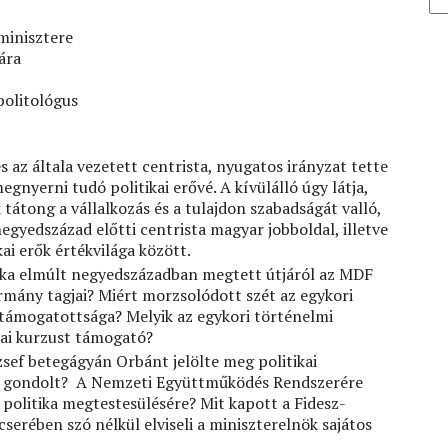
minisztere
ára
politológus
 az általa vezetett centrista, nyugatos irányzat tette
gnyerni tudó politikai erővé. A kívülálló úgy látja,
tátong a vállalkozás és a tulajdon szabadságát valló,
egyedszázad előtti centrista magyar jobboldal, illetve
ai erők értékvilága között.
tika elmúlt negyedszázadban megtett útjáról az MDF
kormány tagjai? Miért morzsolódott szét az egykori
i támogatottsága? Melyik az egykori történelmi
 mai kurzust támogató?
ózsef betegágyán Orbánt jelölte meg politikai
ára gondolt? A Nemzeti Együttműködés Rendszerére
v politika megtestesülésére? Mit kapott a Fidesz-
serében szó nélkül elviseli a miniszterelnök sajátos