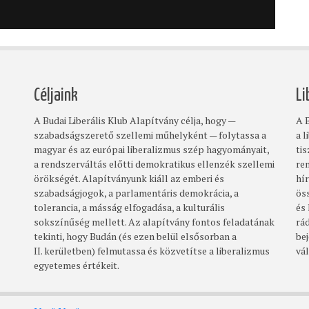
Céljaink
Li
A Budai Liberális Klub Alapítvány célja, hogy —
A B
szabadságszerető szellemi műhelyként — folytassa a
a l
magyar és az európai liberalizmus szép hagyományait,
ti
a rendszerváltás előtti demokratikus ellenzék szellemi
re
örökségét. Alapítványunk kiáll az emberi és
hí
szabadságjogok, a parlamentáris demokrácia, a
ös
tolerancia, a másság elfogadása, a kulturális
és
sokszínűség mellett. Az alapítvány fontos feladatának
rá
tekinti, hogy Budán (és ezen belül elsősorban a
bej
II. kerületben) felmutassa és közvetítse a liberalizmus
vá
egyetemes értékeit.