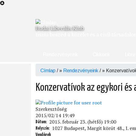
Ugrás
a
tartalomra
Budai Liberális Klub
tiszta beszéd a közélet és a civil társadal
Rendezvényeink
Cikkeink
Libre
Címlap
/
Rendezvényeink
/
Konzervatívok 
Morzsa
Konzervatívok az egykori és a
Szerkesztőség
2015/02/14 19:49
2015. február 23. (hétfő) 19:00
Dátum
1027 Budapest, Margit körút 48., I. em
Helyszín
Vendégek