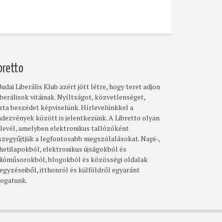
bretto
udai Liberális Klub azért jött létre, hogy teret adjon
iberálisok vitáinak. Nyíltságot, közvetlenséget,
szta beszédet képviselünk. Hírlevelünkkel a
ndezvények között is jelentkezünk. A Libretto olyan
rlevél, amelyben elektronikus tallózóként
szegyűjtjük a legfontosabb megszólalásokat. Napi-,
 hetilapokból, elektronikus újságokból és
dióműsorokból, blogokból és közösségi oldalak
egyzéseiből, itthonról és külföldről egyaránt
logatunk.