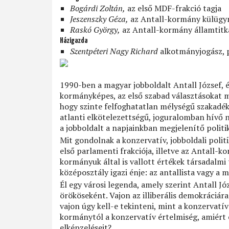
Bogárdi Zoltán,
az első MDF-frakció tagja
Jeszenszky Géza,
az Antall-kormány külügy
Raskó György,
az Antall-kormány államtitk
Házigazda
Szentpéteri Nagy Richard
alkotmányjogász, 
1990-ben a magyar jobboldalt Antall József, és
kormányképes, az első szabad választásokat me
hogy szinte felfoghatatlan mélységű szakadék 
atlanti elkötelezettségű, joguralomban hívő n
a jobboldalt a napjainkban megjelenítő politik
Mit gondolnak a konzervatív, jobboldali poli
első parlamenti frakciója, illetve az Antall-
kormányuk által is vallott értékek társadalm
középosztály igazi énje: az antallista vagy a
Él egy városi legenda, amely szerint Antall J
örököseként. Vajon az illiberális demokráci
vajon úgy kell-e tekinteni, mint a konzervatí
kormánytól a konzervatív értelmiség, amiért c
elképzeléseit?