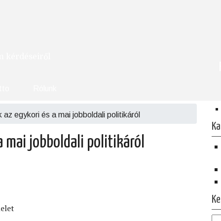
om kérdéseiről
tto
Rólunk
az egykori és a mai jobboldali politikáról
Ka
 mai jobboldali politikáról
Ke
elet