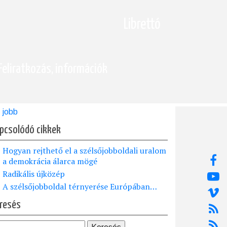
Librettó
Feliratkozás, információk
jobb
pcsolódó cikkek
Hogyan rejthető el a szélsőjobboldali uralom
a demokrácia álarca mögé
Radikális újközép
A szélsőjobboldal térnyerése Európában…
resés