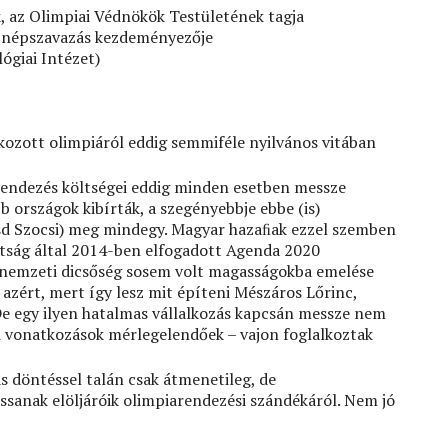
, az Olimpiai Védnökök Testületének tagja
ló népszavazás kezdeményezője
ógiai Intézet)
zott olimpiáról eddig semmiféle nyilvános vitában
rendezés költségei eddig minden esetben messze
b országok kibírták, a szegényebbje ebbe (is)
lásd Szocsi) meg mindegy. Magyar hazaﬁak ezzel szemben
ottság által 2014-ben elfogadott Agenda 2020
 nemzeti dicsőség sosem volt magasságokba emelése
 azért, mert így lesz mit építeni Mészáros Lőrinc,
De egy ilyen hatalmas vállalkozás kapcsán messze nem
i vonatkozások mérlegelendőek – vajon foglalkoztak
as döntéssel talán csak átmenetileg, de
sanak elöljáróik olimpiarendezési szándékáról. Nem jó