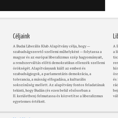
Céljaink
Li
A Budai Liberális Klub Alapítvány célja, hogy —
A B
szabadságszerető szellemi műhelyként — folytassa a
a l
magyar és az európai liberalizmus szép hagyományait,
ti
a rendszerváltás előtti demokratikus ellenzék szellemi
re
örökségét. Alapítványunk kiáll az emberi és
hí
szabadságjogok, a parlamentáris demokrácia, a
ös
tolerancia, a másság elfogadása, a kulturális
és
sokszínűség mellett. Az alapítvány fontos feladatának
rá
tekinti, hogy Budán (és ezen belül elsősorban a
bej
II. kerületben) felmutassa és közvetítse a liberalizmus
vá
egyetemes értékeit.