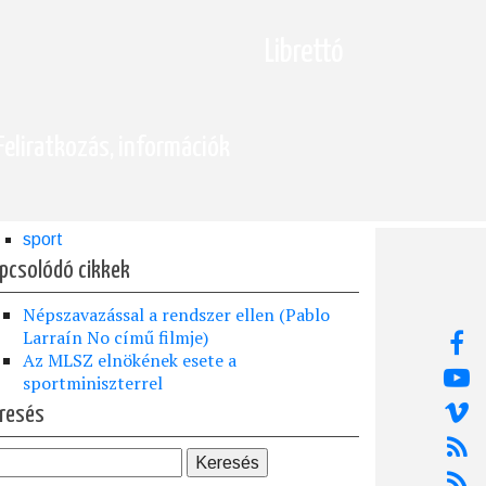
Librettó
Feliratkozás, információk
sport
pcsolódó cikkek
Népszavazással a rendszer ellen (Pablo
Larraín No című filmje)
Az MLSZ elnökének esete a
sportminiszterrel
resés