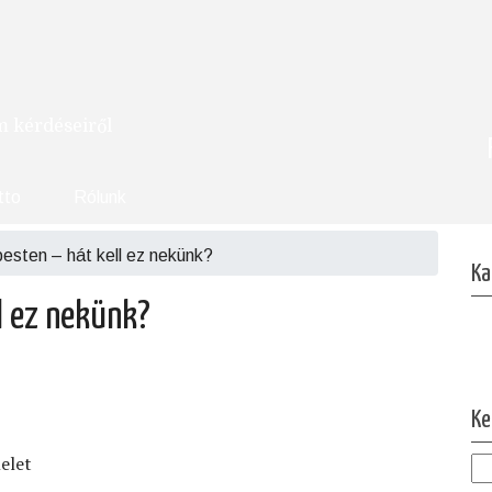
om kérdéseiről
tto
Rólunk
esten – hát kell ez nekünk?
Ka
l ez nekünk?
Ke
elet