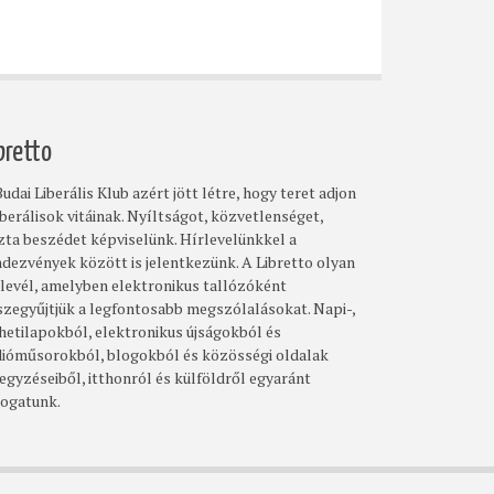
bretto
udai Liberális Klub azért jött létre, hogy teret adjon
iberálisok vitáinak. Nyíltságot, közvetlenséget,
szta beszédet képviselünk. Hírlevelünkkel a
ndezvények között is jelentkezünk. A Libretto olyan
rlevél, amelyben elektronikus tallózóként
szegyűjtjük a legfontosabb megszólalásokat. Napi-,
 hetilapokból, elektronikus újságokból és
dióműsorokból, blogokból és közösségi oldalak
egyzéseiből, itthonról és külföldről egyaránt
logatunk.