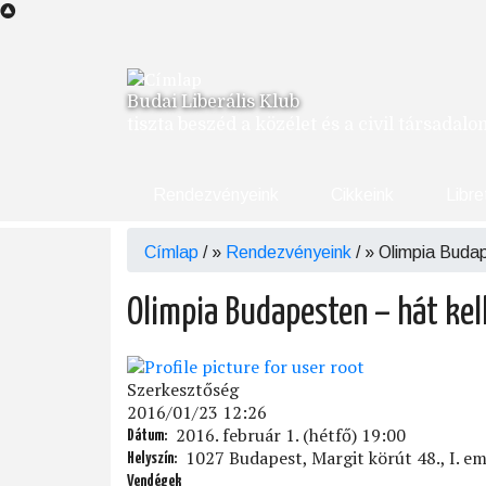
Ugrás
a
tartalomra
Budai Liberális Klub
tiszta beszéd a közélet és a civil társadal
Rendezvényeink
Cikkeink
Libre
Címlap
/
Rendezvényeink
/
Olimpia Budap
Morzsa
Olimpia Budapesten – hát kel
Szerkesztőség
2016/01/23 12:26
2016. február 1. (hétfő) 19:00
Dátum
1027 Budapest, Margit körút 48., I. em
Helyszín
Vendégek