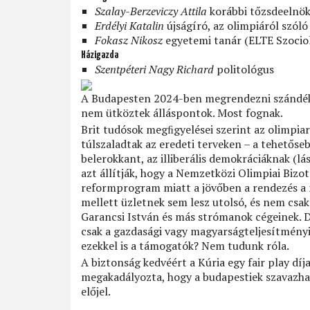
Szalay-Berzeviczy Attila
korábbi tőzsdeelnök
Erdélyi Katalin
újságíró, az olimpiáról szó
Fokasz Nikosz
egyetemi tanár (ELTE Szociol
Házigazda
Szentpéteri Nagy Richard
politológus
A Budapesten 2024-ben megrendezni szándéko
nem ütköztek álláspontok. Most fognak.
Brit tudósok megﬁgyelései szerint az olimpia
túlszaladtak az eredeti terveken – a tehetőseb
belerokkant, az illiberális demokráciáknak (
azt állítják, hogy a Nemzetközi Olimpiai Biz
reformprogram miatt a jövőben a rendezés a
mellett üzletnek sem lesz utolsó, és nem csak
Garancsi István és más strómanok cégeinek. 
csak a gazdasági vagy magyarságteljesítmény
ezekkel is a támogatók? Nem tudunk róla.
A biztonság kedvéért a Kúria egy fair play díj
megakadályozta, hogy a budapestiek szavazhas
előjel.