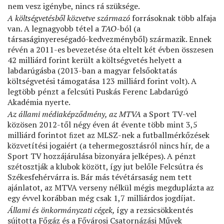
nem vesz igénybe, nincs rá szüksége.
A költségvetésből közvetve származó
forrásoknak több alfaja
van. A legnagyobb tétel a
TAO-
ból (a
társaságinyereségadó-kedvezményből) származik. Ennek
révén a 2011-es bevezetése óta eltelt két évben összesen
42 milliárd forint került a költségvetés helyett a
labdarúgásba (2013-ban a magyar felsőoktatás
költségvetési támogatása 123 milliárd forint volt). A
legtöbb pénzt a felcsúti Puskás Ferenc Labdarúgó
Akadémia nyerte.
Az állami médiaképződmény, az MTVA
a Sport TV-vel
közösen 2012-től négy éven át évente több mint 3,5
milliárd forintot ﬁzet az MLSZ-nek a futballmérkőzések
közvetítési jogaiért (a tehermegosztásról nincs hír, de a
Sport TV hozzájárulása bizonyára jelképes). A pénzt
szétosztják a klubok között, így jut belőle Felcsútra és
Székesfehérvárra is. Bár más tévétársaság nem tett
ajánlatot, az MTVA verseny nélkül mégis megduplázta az
egy évvel korábban még csak 1,7 milliárdos jogdíjat.
Állami és önkormányzati cégek,
így a rezsicsökkentés
sújtotta Főgáz és a Fővárosi Csatornázási Művek