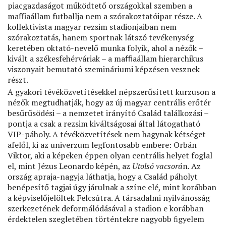
piacgazdaságot működtető országokkal szemben a
maﬃaállam futballja nem a szórakoztatóipar része. A
kollektivista magyar rezsim stadionjaiban nem
szórakoztatás, hanem sportnak látszó tevékenység
keretében oktató-nevelő munka folyik, ahol a nézők –
kivált a székesfehérváriak – a maﬃaállam hierarchikus
viszonyait bemutató szemináriumi képzésen vesznek
részt.
A gyakori tévéközvetítésekkel népszerűsített kurzuson a
nézők megtudhatják, hogy az új magyar centrális erőtér
besűrűsödési – a nemzetet irányító Család találkozási –
pontja a csak a rezsim kiváltságosai által látogatható
VIP-páholy. A tévéközvetítések nem hagynak kétséget
afelől, ki az univerzum legfontosabb embere: Orbán
Viktor, aki a képeken éppen olyan centrális helyet foglal
el, mint Jézus Leonardo képén, az
Utolsó vacsorá
n. Az
ország apraja-nagyja láthatja, hogy a Család páholyt
benépesítő tagjai úgy járulnak a színe elé, mint korábban
a képviselőjelöltek Felcsútra. A társadalmi nyilvánosság
szerkezetének deformálódásával a stadion e korábban
érdektelen szegletében történtekre nagyobb ﬁgyelem