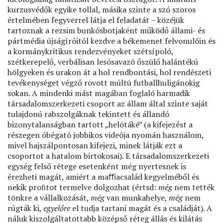
kurzusvédők egyike tollal, másika szinte a szó szoros
értelmében fegyverrel látja el feladatát – közéjük
tartoznak a rezsim bunkósbotjaként működő állami- és
pártmédia újságíróitól kezdve a békemenet felvonulóin és
a kormánykritikus rendezvényeket szétsípoló,
szétkerepelő, verbálisan lesósavazó őszülő halántékú
hölgyeken és urakon át a hol rendbontási, hol rendészeti
tevékenységet végző rovott múltú futballhuligánokig
sokan. A mindenki mást magában foglaló harmadik
társadalomszerkezeti csoport az állam által szinte saját
tulajdonú rabszolgáknak tekintett és állandó
bizonytalanságban tartott „helótáké” (a kifejezést a
részegen óbégató jobbikos videója nyomán használom,
mivel hajszálpontosan kifejezi, minek látják ezt a
csoportot a hatalom birtokosai). E társadalomszerkezeti
egység felső rétege esetenként még nyertesnek is
érezheti magát, amiért a maﬃacsalád kegyelméből és
nekik proﬁtot termelve dolgozhat (értsd:
még
nem tették
tönkre a vállalkozását,
még
van munkahelye,
még
nem
rúgták ki,
egyelőre
el tudja tartani magát és a családját). A
náluk kiszolgáltatottabb középső réteg állás és kilátás