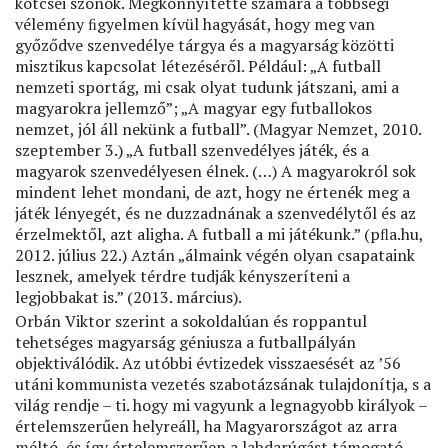
kötcsei szónok. Megkönnyítette számára a többségi
vélemény ﬁgyelmen kívül hagyását, hogy meg van
győződve szenvedélye tárgya és a magyarság közötti
misztikus kapcsolat létezéséről. Például: „A futball
nemzeti sportág, mi csak olyat tudunk játszani, ami a
magyarokra jellemző”; „A magyar egy futballokos
nemzet, jól áll nekünk a futball”. (Magyar Nemzet, 2010.
szeptember 3.) „A futball szenvedélyes játék, és a
magyarok szenvedélyesen élnek. (…) A magyarokról sok
mindent lehet mondani, de azt, hogy ne értenék meg a
játék lényegét, és ne duzzadnának a szenvedélytől és az
érzelmektől, azt aligha. A futball a mi játékunk.” (pﬂa.hu,
2012. július 22.) Aztán „álmaink végén olyan csapataink
lesznek, amelyek térdre tudják kényszeríteni a
legjobbakat is.” (2013. március).
Orbán Viktor szerint a sokoldalúan és roppantul
tehetséges magyarság géniusza a futballpályán
objektiválódik. Az utóbbi évtizedek visszaesését az ’56
utáni kommunista vezetés szabotázsának tulajdonítja, s a
világ rendje – ti. hogy mi vagyunk a legnagyobb királyok –
értelemszerűen helyreáll, ha Magyarországot az arra
méltó, és így értelemszerűen a labdarúgást támogató