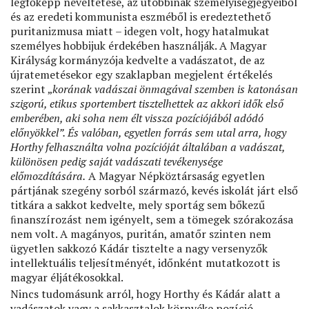
legfőképp neveltetése, az utóbbinak személyiségjegyeiből
és az eredeti kommunista eszméből is eredeztethető
puritanizmusa miatt – idegen volt, hogy hatalmukat
személyes hobbijuk érdekében használják. A Magyar
Királyság kormányzója kedvelte a vadászatot, de az
újratemetésekor egy szaklapban megjelent értékelés
szerint „
korának vadászai önmagával szemben is katonásan
szigorú, etikus sportembert tisztelhettek az akkori idők első
emberében, aki soha nem élt vissza pozíciójából adódó
előnyökkel”. És valóban, egyetlen forrás sem utal arra, hogy
Horthy felhasználta volna pozícióját általában a vadászat,
különösen pedig saját vadászati tevékenysége
előmozdítására.
A Magyar Népköztársaság egyetlen
pártjának szegény sorból származó, kevés iskolát járt első
titkára a sakkot kedvelte, mely sportág sem bőkezű
ﬁnanszírozást nem igényelt, sem a tömegek szórakozása
nem volt. A magányos, puritán, amatőr szinten nem
ügyetlen sakkozó Kádár tisztelte a nagy versenyzők
intellektuális teljesítményét, időnként mutatkozott is
magyar éljátékosokkal.
Nincs tudomásunk arról, hogy Horthy és Kádár alatt a
vadászatok vagy a sakkasztalok környéke pozíció-,