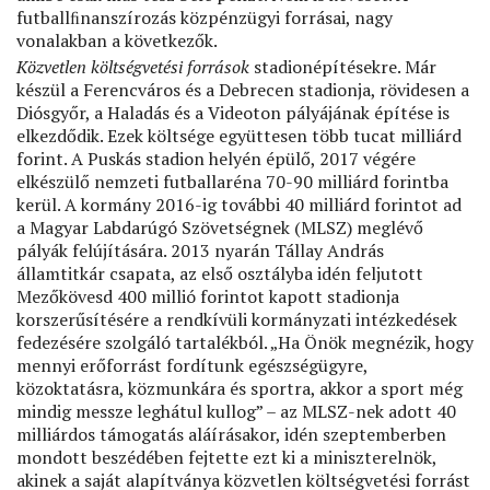
futballﬁnanszírozás közpénzügyi forrásai, nagy
vonalakban a következők.
Közvetlen költségvetési források
stadionépítésekre. Már
készül a Ferencváros és a Debrecen stadionja, rövidesen a
Diósgyőr, a Haladás és a Videoton pályájának építése is
elkezdődik. Ezek költsége együttesen több tucat milliárd
forint. A Puskás stadion helyén épülő, 2017 végére
elkészülő nemzeti futballaréna 70-90 milliárd forintba
kerül. A kormány 2016-ig további 40 milliárd forintot ad
a Magyar Labdarúgó Szövetségnek (MLSZ) meglévő
pályák felújítására. 2013 nyarán Tállay András
államtitkár csapata, az első osztályba idén feljutott
Mezőkövesd 400 millió forintot kapott stadionja
korszerűsítésére a rendkívüli kormányzati intézkedések
fedezésére szolgáló tartalékból. „Ha Önök megnézik, hogy
mennyi erőforrást fordítunk egészségügyre,
közoktatásra, közmunkára és sportra, akkor a sport még
mindig messze leghátul kullog” – az MLSZ-nek adott 40
milliárdos támogatás aláírásakor, idén szeptemberben
mondott beszédében fejtette ezt ki a miniszterelnök,
akinek a saját alapítványa közvetlen költségvetési forrást