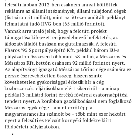
felcsúti lapban 2012-ben csaknem annyit költöttek
reklámra az állami intézmények, állami tulajdonú cégek
(listaáron 51 milliót), mint az 50 ezer auditált példányt
felmutatni tudó HVG-ben (65 millió forintot).
Vannak arra utaló jelek, hogy a felcsúti projekt
támogatása kifejezetten jövedelmező befektetés, az
áldozatvállalót busásan megjutalmazzák. A felcsúti
Pharos ’95 Sportpályaépítő Kft. például három EU-s
pályázaton összesen több mint 58 millió, a Mészáros és
Mészáros Kft. kettőn csaknem 92 millió forintot nyert.
Az alapítványt igazgató Mészáros Lőrinc cége számára ez
persze észrevehetetlen összeg, hiszen szinte
követhetetlen gyakorisággal érkezik hír a cég
közbeszerzési eljárásokban elért sikereiről – a minap
például 3 milliárd forint értékű fővárosi csatornaépítési
tendert nyert. A korábban gazdálkodással nem foglalkozó
Mészáros egyik cége – amint erről épp a
magyarnarancs.hu számolt be – több mint ezer hektárt
nyert a felcsúti és Felcsút környéki földekre kiírt
földbérleti pályázatokon.