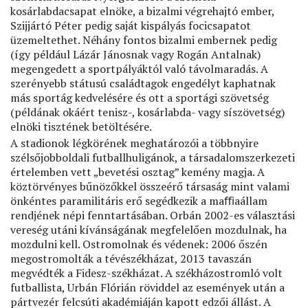
kosárlabdacsapat elnöke, a bizalmi végrehajtó ember,
Szijjártó Péter pedig saját kispályás focicsapatot
üzemeltethet. Néhány fontos bizalmi embernek pedig
(így például Lázár Jánosnak vagy Rogán Antalnak)
megengedett a sportpályáktól való távolmaradás. A
szerényebb státusú családtagok engedélyt kaphatnak
más sportág kedvelésére és ott a sportági szövetség
(példának okáért tenisz-, kosárlabda- vagy síszövetség)
elnöki tisztének betöltésére.
A stadionok légkörének meghatározói a többnyire
szélsőjobboldali futballhuligánok, a társadalomszerkezeti
értelemben vett „bevetési osztag” kemény magja. A
köztörvényes bűnözőkkel összeérő társaság mint valami
önkéntes paramilitáris erő segédkezik a maﬃaállam
rendjének népi fenntartásában. Orbán 2002-es választási
vereség utáni kívánságának megfelelően mozdulnak, ha
mozdulni kell. Ostromolnak és védenek: 2006 őszén
megostromolták a tévészékházat, 2013 tavaszán
megvédték a Fidesz-székházat. A székházostromló volt
futballista, Urbán Flórián röviddel az események után a
pártvezér felcsúti akadémiáján kapott edzői állást. A