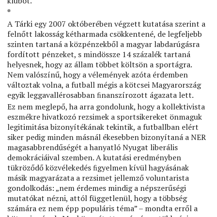
klubot.
*
A Tárki egy 2007 októberében végzett kutatása szerint a
felnőtt lakosság kétharmada csökkentené, de legfeljebb
szinten tartaná a közpénzekből a magyar labdarúgásra
fordított pénzeket, s mindössze 14 százalék tartaná
helyesnek, hogy az állam többet költsön a sportágra.
Nem valószínű, hogy a vélemények azóta érdemben
változtak volna, a futball mégis a kötcsei Magyarország
egyik leggavallérosabban ﬁnanszírozott ágazata lett.
Ez nem meglepő, ha arra gondolunk, hogy a kollektivista
eszmékre hivatkozó rezsimek a sportsikereket önmaguk
legitimitása bizonyítékának tekintik, a futballban elért
siker pedig minden másnál ékesebben bizonyítaná a NER
magasabbrendűségét a hanyatló Nyugat liberális
demokráciáival szemben. A kutatási eredményben
tükröződő közvélekedés ﬁgyelmen kívül hagyásának
másik magyarázata a rezsimet jellemző voluntarista
gondolkodás: „nem érdemes mindig a népszerűségi
mutatókat nézni, attól függetlenül, hogy a többség
számára ez nem épp populáris téma” – mondta erről a