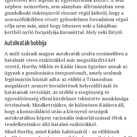
ígéretével lett legelső az egyenlőtlenek között. A sem
népben-nemzetben, sem alanyban-állítmányban nem
gondolkodó önkényúrról viszont végül kiderül, hogy a
szavazófülkékben vívott győzedelmes forradalom végső
célja nem más, mint hogy lehessen neki a falujában
kertből nyíló focipályája kisvasúttal. Mely neki fütyöl.
Autokraták hobbija
A múlt századi magyar autokraták uralta rezsimekben a
hatalmát véres eszközökkel már megszilárdító két
vezető, Horthy Miklós és Kádár János ﬁgyelme annak az
ügynek a gondozására összpontosult, amely uralmuk
legitimációs bázisát adta: az előbbi a Trianonban
megalázott nemzet becsületének helyreállítását és
határainak revízióját, az utóbbi a szegénység és
egyenlőtlenség elleni küzdelmet tekintette munkássága
értelmének. Mindkettejükre, de különösen Kádárra áll,
hogy a konszolidáció után a környező országok
autokratáihoz képest racionális önkorlátozással éltek a
rendelkezésükre álló hatalmi eszközökkel.
Mind Horthy, mind Kádár habitusától – az előbbinek