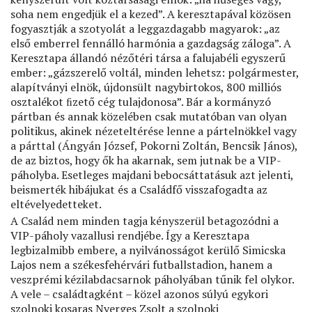
soha nem engedjük el a kezed”. A keresztapával közösen
fogyasztják a szotyolát a leggazdagabb magyarok: „az
első emberrel fennálló harmónia a gazdagság záloga”. A
Keresztapa állandó nézőtéri társa a falujabéli egyszerű
ember: „gázszerelő voltál, minden lehetsz: polgármester,
alapítványi elnök, újdonsült nagybirtokos, 800 milliós
osztalékot ﬁzető cég tulajdonosa”. Bár a kormányzó
pártban és annak közelében csak mutatóban van olyan
politikus, akinek nézeteltérése lenne a pártelnökkel vagy
a párttal (Ángyán József, Pokorni Zoltán, Bencsik János),
de az biztos, hogy ők ha akarnak, sem jutnak be a VIP-
páholyba. Esetleges majdani bebocsáttatásuk azt jelenti,
beismerték hibájukat és a Családfő visszafogadta az
eltévelyedetteket.
A Család nem minden tagja kényszerül betagozódni a
VIP-páholy vazallusi rendjébe. Így a Keresztapa
legbizalmibb embere, a nyilvánosságot kerülő Simicska
Lajos nem a székesfehérvári futballstadion, hanem a
veszprémi kézilabdacsarnok páholyában tűnik fel olykor.
A vele – családtagként – közel azonos súlyú egykori
szolnoki kosaras Nyerges Zsolt a szolnoki