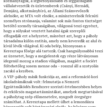
kormánytagok, a legbefolyásosabb és leggazdagabb
vállalatvezetők és üzletemberek (Csányi, Hernádi,
Demján), alkotmánybíró, az Állami Számvevőszék
alelnöke, az MTA volt elnöke, a miniszterelnök felcsúti
személyes strómanja, valamint sok más fontos tisztséget
betöltő személy társaságában, világossá teszi egyrészt,
hogy a súlyukat vesztett hatalmi ágak szereplői
elfogadják ezt a helyzetet, másrészt azt, hogy a páholy
társadalma külön entitás, amely nem keveredik az alul és
kívül lévők világával. Ki oda belép, bizonyosan a
Keresztapa fősége alá tartozik. Csak hangsúlyosabbá teszi
az üzenetet, hogy a megjelentek egy része látványosan
idegenül mozog a stadion világában, magáért a fociért
föltehetőleg sosem menne oda – rosszul áll a szotyolás
zacskó a kezében.
A VIP-páholy másik funkciója az, ami a reformáció kori
iskoladrámáknak volt: felmutatja a Nemzeti
Együttműködés Rendszere szerinti értelmezésben helyes
és erkölcsös magatartásmintákat, amelyek megtartásával
a páholytag szép előmenetelre, nyugodt öregségre
számíthat. A Keresztapa mellett ülhet a lemondásra
kényszerült volt köztársasági elnök: „ha hűséges vagy,