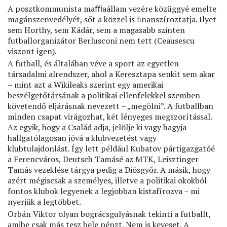
A posztkommunista maﬃaállam vezére közüggyé emelte
magánszenvedélyét, sőt a közzel is ﬁnanszíroztatja. Ilyet
sem Horthy, sem Kádár, sem a magasabb szinten
futballorganizátor Berlusconi nem tett (Ceausescu
viszont igen).
A futball, és általában véve a sport az egyetlen
társadalmi alrendszer, ahol a Keresztapa senkit sem akar
– mint azt a Wikileaks szerint egy amerikai
beszélgetőtársának a politikai ellenfelekkel szemben
követendő eljárásnak nevezett – „megölni”. A futballban
minden csapat virágozhat, két lényeges megszorítással.
Az egyik, hogy a Család adja, jelölje ki vagy hagyja
hallgatólagosan jóvá a klubvezetést vagy
klubtulajdonlást. Így lett például Kubatov pártigazgatóé
a Ferencváros, Deutsch Tamásé az MTK, Leisztinger
Tamás vezeklése tárgya pedig a Diósgyőr. A másik, hogy
azért mégiscsak a személyes, illetve a politikai okokból
fontos klubok legyenek a legjobban kistafírozva – mi
nyerjük a legtöbbet.
Orbán Viktor olyan bográcsgulyásnak tekinti a futballt,
amibe csak más tesz bele pénzt. Nem is keveset. A