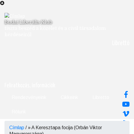
Ugrás
a
tartalomra
Budai Liberális Klub
tiszta beszéd a közélet és a civil társadalom
kérdéseiről
Librettó
Feliratkozás, információk
Rendezvényeink
Cikkeink
Libretto
Rólunk
Címlap
/
A Keresztapa focija (Orbán Viktor
Morzsa
Magyarországa)