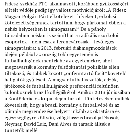
Fidesz-székház FTC-alkalmazott, korábban gyilkosságért
elítélt védője pedig így vallott motivációjáról: „A Fidesz
Magyar Polgári Párt elkötelezett híveként, erkölcsi
kötelezettségemnek tartottam, hogy pártomat ebben a
nehéz helyzetben is támogassam!” De a páholy
társadalma máskor is számíthat a radikális szurkolói
csoportok – nem csak a ferencvárosiak – tevőleges
támogatására: a 2013. februári diákmegmozdulások
idején például az ország több egyetemén is
futballhuligánok mentek be az egyetemekre, ahol
megzavarták a kormány felsőoktatási politikája ellen
tiltakozó, és többek között „önfenntartó focit” követelő
hallgatók gyűléseit. A magyar futballvezetők, edzők,
játékosok és futballhuligánok preferenciái feltűnően
különböznek brazil kollégáikétól. Amikor 2013 júniusában
a Konföderációs Kupa idején tartott tüntetéseken milliók
követelték, hogy a brazil kormány a futballvébé és az
olimpia megrendezése helyett inkább az oktatásra és
egészségügyre költsön, világklasszis brazil játékosok,
Neymar, David Luiz, Dani Alves és társaik álltak a
tüntetők mellé.