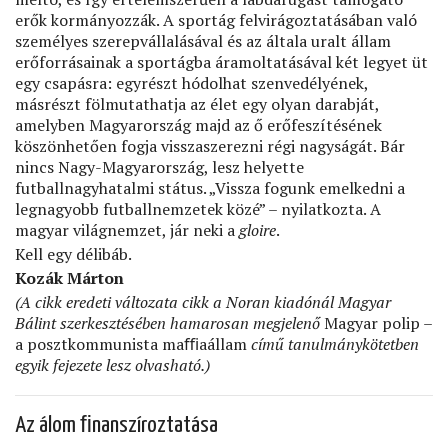
erők kormányozzák. A sportág felvirágoztatásában való
személyes szerepvállalásával és az általa uralt állam
erőforrásainak a sportágba áramoltatásával két legyet üt
egy csapásra: egyrészt hódolhat szenvedélyének,
másrészt fölmutathatja az élet egy olyan darabját,
amelyben Magyarország majd az ő erőfeszítésének
köszönhetően fogja visszaszerezni régi nagyságát. Bár
nincs Nagy-Magyarország, lesz helyette
futballnagyhatalmi státus. „Vissza fogunk emelkedni a
legnagyobb futballnemzetek közé” – nyilatkozta. A
magyar világnemzet, jár neki a
gloire
.
Kell egy délibáb.
Kozák Márton
(A
cikk eredeti változata
cikk a Noran kiadónál
Magyar
Bálint szerkesztésében
hamarosan megjelenő
Magyar polip –
a posztkommunista maﬃaállam
című
tanulmány
kötet
ben
egyik fejezete
lesz olvasható
.)
Az álom ﬁnanszíroztatása