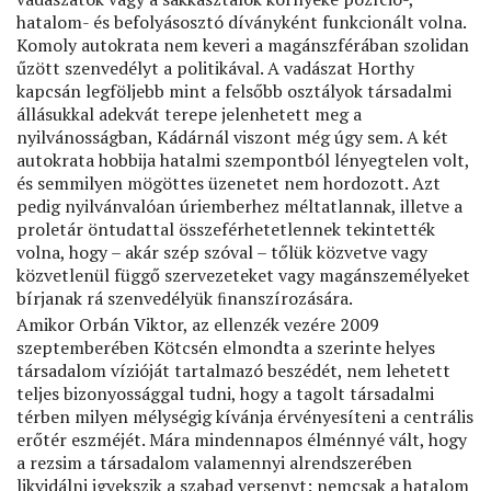
hatalom- és befolyásosztó díványként funkcionált volna.
Komoly autokrata nem keveri a magánszférában szolidan
űzött szenvedélyt a politikával. A vadászat Horthy
kapcsán legföljebb mint a felsőbb osztályok társadalmi
állásukkal adekvát terepe jelenhetett meg a
nyilvánosságban, Kádárnál viszont még úgy sem. A két
autokrata hobbija hatalmi szempontból lényegtelen volt,
és semmilyen mögöttes üzenetet nem hordozott. Azt
pedig nyilvánvalóan úriemberhez méltatlannak, illetve a
proletár öntudattal összeférhetetlennek tekintették
volna, hogy – akár szép szóval – tőlük közvetve vagy
közvetlenül függő szervezeteket vagy magánszemélyeket
bírjanak rá szenvedélyük ﬁnanszírozására.
Amikor Orbán Viktor, az ellenzék vezére 2009
szeptemberében Kötcsén elmondta a szerinte helyes
társadalom vízióját tartalmazó beszédét, nem lehetett
teljes bizonyossággal tudni, hogy a tagolt társadalmi
térben milyen mélységig kívánja érvényesíteni a centrális
erőtér eszméjét. Mára mindennapos élménnyé vált, hogy
a rezsim a társadalom valamennyi alrendszerében
likvidálni igyekszik a szabad versenyt: nemcsak a hatalom