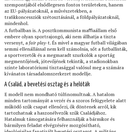
szempontjából elsődlegesen fontos területeken, hanem
az EU-pályázatoknál, a művészetekben, a
traﬁkkoncessziók szétosztásánál, a földpályázatoknál,
mindenhol.
A futballban is. A posztkommunista maﬃaállam első
embere olyan sportrajongó, aki nem állhatja a tiszta
versenyt, a
fair play
-t. És mivel a magyar futball világában
semmi ellenállással nem kell számolnia, sőt a futballisták,
a sportvezetők és a megmaradt szurkolók a sportág
megmentőjének, jótevőjének tekintik, a stadionokban
szinte laboratóriumi tisztasággal valósul meg a számára
kívánatos társadalomszerkezet modellje.
A Család, a bevetési osztag és a helóták
E modell nem mondható túlﬁnomultnak. A hatalom
minden tartományát a vezér és a szoros felügyelete alatt
működő szűk csapat ellenőrzi, ők döntenek arról, kik
tartozhatnak a haszonélvezők szűk Családjához.
Hatalmuk támogatására felhasználják a bármikor és
bármilyen feladat elvégzésére mozgósítható,
ideológiailag fanatizált bevetési osztagot
.
A militáns