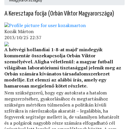
A Keresztapa focija (Orbán Viktor Magyarországa)
Kozák Márton
2013/10/25 22:37
A hétvégi hollandiai 1-8-at majd’ mindegyik
kommentár összekapcsolja Orbán Viktor
személyével. Aligha véletlenül: a magyar futball
világában laboratóriumi tisztasággal jelenik meg az
Orbán számára kívánatos társadalomszerkezet
modellje. Ezt elemzi az alábbi írás, amely egy
hamarosan megjelenő kötet részlete.
Nem szükségszerű, hogy egy autokrata a hatalom
megszerzéséhez, gyakorlásához és megtartásához
szükséges mértéken túlmenően a politikán kívüli
szférákra is ráerőszakolja akaratát – legalábbis, ha
fegyverek segítsége mellett is, de valamilyen lehatárolt
és a polgárok nagyobb része számára elfogadható cél