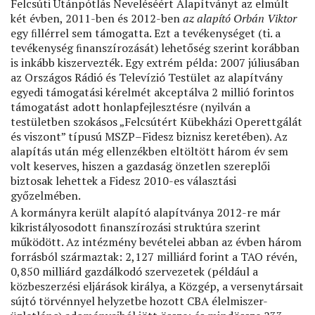
Felcsúti Utánpótlás Neveléséért Alapítványt az elmúlt
két évben, 2011-ben és 2012-ben
az alapító Orbán Viktor
egy ﬁllérrel sem támogatta. Ezt a tevékenységet (ti. a
tevékenység ﬁnanszírozását) lehetőség szerint korábban
is inkább kiszervezték. Egy extrém példa: 2007 júliusában
az Országos Rádió és Televízió Testület az alapítvány
egyedi támogatási kérelmét akceptálva 2 millió forintos
támogatást adott honlapfejlesztésre (nyilván a
testületben szokásos „Felcsútért Kübekházi Operettgálát
és viszont” típusú MSZP–Fidesz biznisz keretében). Az
alapítás után még ellenzékben eltöltött három év sem
volt keserves, hiszen a gazdaság önzetlen szereplői
biztosak lehettek a Fidesz 2010-es választási
győzelmében.
A kormányra került alapító alapítványa 2012-re már
kikristályosodott ﬁnanszírozási struktúra szerint
működött. Az intézmény bevételei abban az évben három
forrásból származtak: 2,127 milliárd forint a TAO révén,
0,850 milliárd gazdálkodó szervezetek (például a
közbeszerzési eljárások királya, a Közgép, a versenytársait
sújtó törvénnyel helyzetbe hozott CBA élelmiszer-