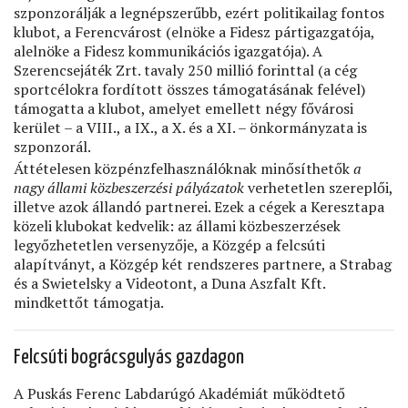
szponzorálják a legnépszerűbb, ezért politikailag fontos
klubot, a Ferencvárost (elnöke a Fidesz pártigazgatója,
alelnöke a Fidesz kommunikációs igazgatója). A
Szerencsejáték Zrt. tavaly 250 millió forinttal (a cég
sportcélokra fordított összes támogatásának felével)
támogatta a klubot, amelyet emellett négy fővárosi
kerület – a VIII., a IX., a X. és a XI. – önkormányzata is
szponzorál.
Áttételesen közpénzfelhasználóknak minősíthetők
a
nagy állami közbeszerzési pályázatok
verhetetlen szereplői,
illetve azok állandó partnerei. Ezek a cégek a Keresztapa
közeli klubokat kedvelik: az állami közbeszerzések
legyőzhetetlen versenyzője, a Közgép a felcsúti
alapítványt, a Közgép két rendszeres partnere, a Strabag
és a Swietelsky a Videotont, a Duna Aszfalt Kft.
mindkettőt támogatja.
Felcsúti bográcsgulyás gazdagon
A Puskás Ferenc Labdarúgó Akadémiát működtető