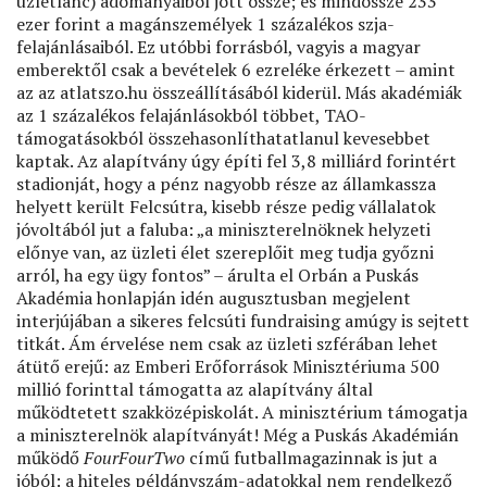
üzletlánc) adományaiból jött össze; és mindössze 233
ezer forint a magánszemélyek 1 százalékos szja-
felajánlásaiból. Ez utóbbi forrásból, vagyis a magyar
emberektől csak a bevételek 6 ezreléke érkezett – amint
az az atlatszo.hu összeállításából kiderül. Más akadémiák
az 1 százalékos felajánlásokból többet, TAO-
támogatásokból összehasonlíthatatlanul kevesebbet
kaptak. Az alapítvány úgy építi fel 3,8 milliárd forintért
stadionját, hogy a pénz nagyobb része az államkassza
helyett került Felcsútra, kisebb része pedig vállalatok
jóvoltából jut a faluba: „a miniszterelnöknek helyzeti
előnye van, az üzleti élet szereplőit meg tudja győzni
arról, ha egy ügy fontos” – árulta el Orbán a Puskás
Akadémia honlapján idén augusztusban megjelent
interjújában a sikeres felcsúti fundraising amúgy is sejtett
titkát. Ám érvelése nem csak az üzleti szférában lehet
átütő erejű: az Emberi Erőforrások Minisztériuma 500
millió forinttal támogatta az alapítvány által
működtetett szakközépiskolát. A minisztérium támogatja
a miniszterelnök alapítványát! Még a Puskás Akadémián
működő
FourFourTwo
című futballmagazinnak is jut a
jóból: a hiteles példányszám-adatokkal nem rendelkező