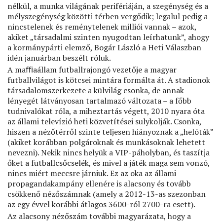
nélkül, a munka világának perifériáján, a szegénység és a
mélyszegénység közötti térben vergődik; legalul pedig a
nincstelenek és reménytelenek milliói vannak – azok,
akiket „társadalmi szinten nyugodtan leírhatunk”, ahogy
a kormánypárti elemző, Bogár László a Heti Válaszban
idén januárban beszélt róluk.
A maﬃaállam futballrajongó vezetője a magyar
futballvilágot is kötcsei mintára formálta át. A stadionok
társadalomszerkezete a külvilág csonka, de annak
lényegét látványosan tartalmazó változata – a főbb
tudnivalókat róla, a miheztartás végett, 2010 nyara óta
az állami televízió heti közvetítései sulykolják. Csonka,
hiszen a nézőtérről szinte teljesen hiányoznak a „helóták”
(akiket korábban polgároknak és munkásoknak lehetett
nevezni). Nekik nincs helyük a VIP-páholyban, és taszítja
őket a futballcsőcselék, és mivel a játék maga sem vonzó,
nincs miért meccsre járniuk. Ez az oka az állami
propagandakampány ellenére is alacsony és tovább
csökkenő nézőszámnak (amely a 2012-13-as szezonban
az egy évvel korábbi átlagos 3600-ról 2700-ra esett).
Az alacsony nézőszám további magyarázata, hogy a