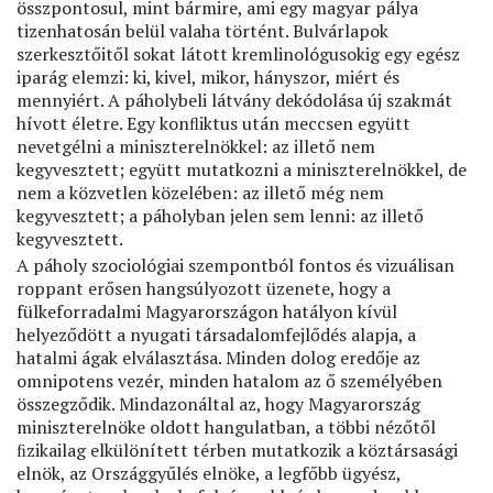
összpontosul, mint bármire, ami egy magyar pálya
tizenhatosán belül valaha történt. Bulvárlapok
szerkesztőitől sokat látott kremlinológusokig egy egész
iparág elemzi: ki, kivel, mikor, hányszor, miért és
mennyiért. A páholybeli látvány dekódolása új szakmát
hívott életre. Egy konﬂiktus után meccsen együtt
nevetgélni a miniszterelnökkel: az illető nem
kegyvesztett; együtt mutatkozni a miniszterelnökkel, de
nem a közvetlen közelében: az illető még nem
kegyvesztett; a páholyban jelen sem lenni: az illető
kegyvesztett.
A páholy szociológiai szempontból fontos és vizuálisan
roppant erősen hangsúlyozott üzenete, hogy a
fülkeforradalmi Magyarországon hatályon kívül
helyeződött a nyugati társadalomfejlődés alapja, a
hatalmi ágak elválasztása. Minden dolog eredője az
omnipotens vezér, minden hatalom az ő személyében
összegződik. Mindazonáltal az, hogy Magyarország
miniszterelnöke oldott hangulatban, a többi nézőtől
ﬁzikailag elkülönített térben mutatkozik a köztársasági
elnök, az Országgyűlés elnöke, a legfőbb ügyész,