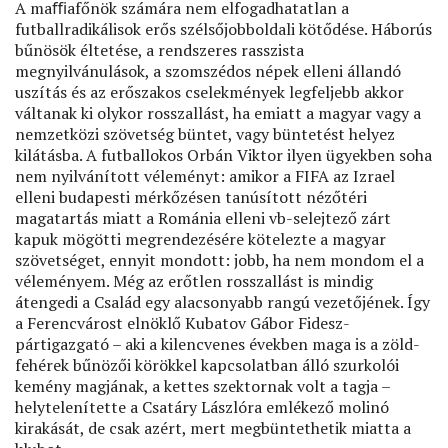
A maﬃafőnök számára nem elfogadhatatlan a
futballradikálisok erős szélsőjobboldali kötődése. Háborús
bűnösök éltetése, a rendszeres rasszista
megnyilvánulások, a szomszédos népek elleni állandó
uszítás és az erőszakos cselekmények legfeljebb akkor
váltanak ki olykor rosszallást, ha emiatt a magyar vagy a
nemzetközi szövetség büntet, vagy büntetést helyez
kilátásba. A futballokos Orbán Viktor ilyen ügyekben soha
nem nyilvánított véleményt: amikor a FIFA az Izrael
elleni budapesti mérkőzésen tanúsított nézőtéri
magatartás miatt a Románia elleni vb-selejtező zárt
kapuk mögötti megrendezésére kötelezte a magyar
szövetséget, ennyit mondott: jobb, ha nem mondom el a
véleményem. Még az erőtlen rosszallást is mindig
átengedi a Család egy alacsonyabb rangú vezetőjének. Így
a Ferencvárost elnöklő Kubatov Gábor Fidesz-
pártigazgató – aki a kilencvenes években maga is a zöld-
fehérek bűnözői körökkel kapcsolatban álló szurkolói
kemény magjának, a kettes szektornak volt a tagja –
helytelenítette a Csatáry Lászlóra emlékező molinó
kirakását, de csak azért, mert megbüntethetik miatta a