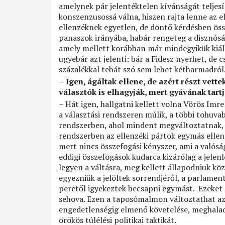
amelynek pár jelentéktelen kívánságát teljes
konszenzusossá válna, hiszen rajta lenne az e
ellenzéknek egyetlen, de döntő kérdésben össz
panaszok irányába, habár rengeteg a disznóság
amely mellett korábban már mindegyikük kiáll
ugyebár azt jelenti: bár a Fidesz nyerhet, de
százalékkal tehát szó sem lehet kétharmadról
–
Igen, ágáltak ellene, de azért részt vett
választók is elhagyják, mert gyávának tar
– Hát igen, hallgatni kellett volna Vörös Imr
a választási rendszeren múlik, a többi tohuvab
rendszerben, ahol mindent megváltoztatnak, d
rendszerben az ellenzéki pártok egymás ellen
mert nincs összefogási kényszer, ami a valós
eddigi összefogások kudarca kizárólag a jelenl
legyen a váltásra, meg kellett állapodniuk köz
egyezniük a jelöltek sorrendjéről, a parlamen
perctől igyekeztek becsapni egymást. Ezeket 
sehova. Ezen a taposómalmon változtathat az 
engedetlenségig elmenő követelése, meghalad
örökös túlélési politikai taktikát.