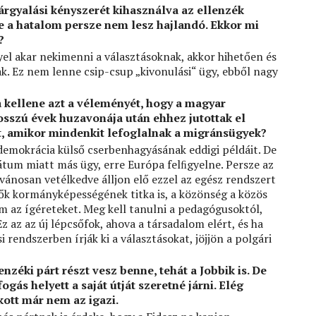
tárgyalási kényszerét kihasználva az ellenzék
re a hatalom persze nem lesz hajlandó. Ekkor mi
?
yel akar nekimenni a választásoknak, akkor hihetően és
ak. Ez nem lenne csip-csup „kivonulási“ ügy, ebből nagy
kellene azt a véleményét, hogy a magyar
sszú évek huzavonája után ehhez jutottak el
t, amikor mindenkit lefoglalnak a migránsügyek?
demokrácia külső cserbenhagyásának eddigi példáit. De
tátum miatt más ügy, erre Európa felﬁgyelne. Persze az
lvánosan vetélkedve álljon elő ezzel az egész rendszert
vők kormányképességének titka is, a közönség a közös
m az ígéreteket. Meg kell tanulni a pedagógusoktól,
 az az új lépcsőfok, ahova a társadalom elért, és ha
 rendszerben írják ki a választásokat, jöjjön a polgári
zéki párt részt vesz benne, tehát a Jobbik is. De
gás helyett a saját útját szeretné járni. Elég
kott már nem az igazi.