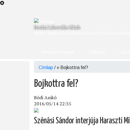
Ugrás
a
tartalomra
Budai Liberális Klub
tiszta beszéd a közélet és a civil társadal
Rendezvényeink
Cikkeink
Libre
Címlap
/
Bojkottra fel?
Morzsa
Bojkottra fel?
Bódi Anikó
2016/05/14 22:35
Szénási Sándor interjúja Haraszti Mi