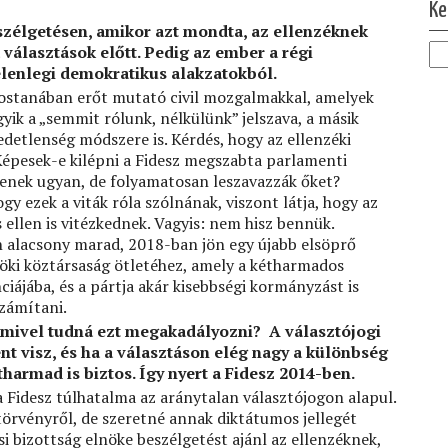
Ke
zélgetésen, amikor azt mondta, az ellenzéknek
választások előtt. Pedig az ember a régi
elenlegi demokratikus alakzatokból.
ostanában erőt mutató civil mozgalmakkal, amelyek
yik a „semmit rólunk, nélkülünk” jelszava, a másik
edetlenség módszere is. Kérdés, hogy az ellenzéki
Képesek-e kilépni a Fidesz megszabta parlamenti
enek ugyan, de folyamatosan leszavazzák őket?
y ezek a viták róla szólnának, viszont látja, hogy az
ellen is vitézkednek. Vagyis: nem hisz bennük.
n alacsony marad, 2018-ban jön egy újabb elsöprő
nöki köztársaság ötletéhez, amely a kétharmados
ciájába, és a pártja akár kisebbségi kormányzást is
zámítani.
, mivel tudná ezt megakadályozni? A választójogi
nt visz, és ha a választáson elég nagy a különbség
tharmad is biztos. Így nyert a Fidesz 2014-ben.
 Fidesz túlhatalma az aránytalan választójogon alapul.
törvényről, de szeretné annak diktátumos jellegét
si bizottság elnöke beszélgetést ajánl az ellenzéknek,