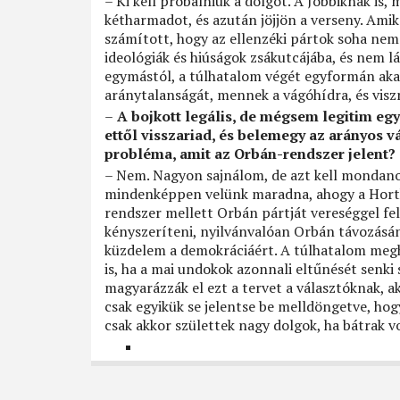
– Ki kell próbálniuk a dolgot. A Jobbiknak is,
kétharmadot, és azután jöjjön a verseny. Amik
számított, hogy az ellenzéki pártok soha ne
ideológiák és hiúságok zsákutcájába, és nem
egymástól, a túlhatalom végét egyformán akar
aránytalanságát, mennek a vágóhídra, és visz
–
A bojkott legális, de mégsem legitim egyp
ettől visszariad, és belemegy az arányos 
probléma, amit az Orbán-rendszer jelent?
– Nem. Nagyon sajnálom, de azt kell mondano
mindenképpen velünk maradna, ahogy a Horthy
rendszer mellett Orbán pártját vereséggel fel
kényszeríteni, nyilvánvalóan Orbán távozásán
küzdelem a demokráciáért. A túlhatalom meghi
is, ha a mai undokok azonnali eltűnését senki 
magyarázzák el ezt a tervet a választóknak, a
csak egyikük se jelentse be melldöngetve, ho
csak akkor születtek nagy dolgok, ha bátrak vo