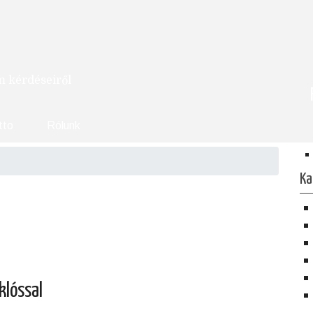
om kérdéseiről
tto
Rólunk
Ka
klóssal