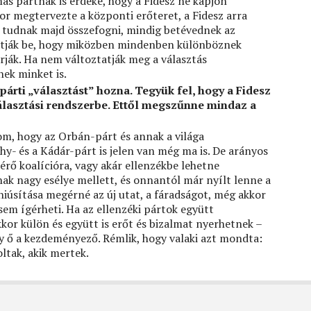
 más pártnak is érdeke, hogy a Fidesz ne kapjon
or megtervezte a központi erőteret, a Fidesz arra
m tudnak majd összefogni, mindig betévednek az
 látják be, hogy miközben mindenben különböznek
ják. Ha nem változtatják meg a választás
nek minket is.
árti „választást” hozna. Tegyük fel, hogy a Fidesz
választási rendszerbe. Ettől megszűnne mindaz a
m, hogy az Orbán-párt és annak a világa
- és a Kádár-párt is jelen van még ma is. De arányos
érő koalícióra, vagy akár ellenzékbe lehetne
ak nagy esélye mellett, és onnantól már nyílt lenne a
úsítása megérné az új utat, a fáradságot, még akkor
sem ígérheti. Ha az ellenzéki pártok együtt
kkor külön és együtt is erőt és bizalmat nyerhetnek –
gy ő a kezdeményező. Rémlik, hogy valaki azt mondta:
ltak, akik mertek.