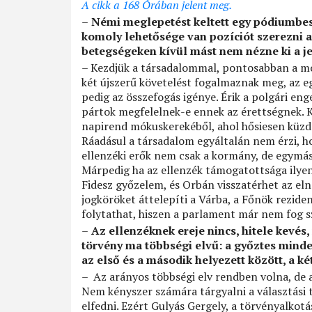
A cikk a 168 Órában jelent meg.
–
Némi meglepetést keltett egy pódiumbes
komoly lehetősége van pozíciót szerezni a 
betegségeken kívül mást nem nézne ki a j
– Kezdjük a társadalommal, pontosabban a m
két újszerű követelést fogalmaznak meg, az eg
pedig az összefogás igénye. Érik a polgári eng
pártok megfelelnek-e ennek az érettségnek. 
napirend mókuskerekéből, ahol hősiesen küzd
Ráadásul a társadalom egyáltalán nem érzi, hog
ellenzéki erők nem csak a kormány, de egymás 
Márpedig ha az ellenzék támogatottsága ilye
Fidesz győzelem, és Orbán visszatérhet az el
jogköröket áttelepíti a Várba, a Főnök reziden
folytathat, hiszen a parlament már nem fog s
–
Az ellenzéknek ereje nincs, hitele kevés
törvény ma többségi elvű: a győztes minde
az első és a második helyezett között, a ké
– Az arányos többségi elv rendben volna, de a
Nem kényszer számára tárgyalni a választási 
elfedni. Ezért Gulyás Gergely, a törvényalkotá