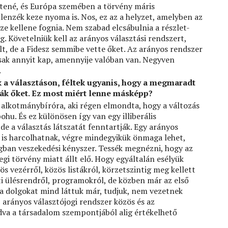
ítené, és Európa szemében a törvény máris
llenzék keze nyoma is. Nos, ez az a helyzet, amelyben az
e kellene fognia. Nem szabad elcsábulnia a részlet-
. Követelniük kell az arányos választási rendszert,
t, de a Fidesz semmibe vette őket. Az arányos rendszer
 csak annyit kap, amennyije valóban van. Negyven
.
ek a választáson, féltek ugyanis, hogy a megmaradt
tják őket. Ez most miért lenne másképp?
e alkotmánybíróra, aki régen elmondta, hogy a változás
ohu. És ez különösen így van egy illiberális
e a választás látszatát fenntartják. Egy arányos
 is harcolhatnak, végre mindegyikük önmaga lehet,
ágban veszekedési kényszer. Tessék megnézni, hogy az
egi törvény miatt állt elő. Hogy egyáltalán esélyük
ös vezérről, közös listákról, körzetszintig meg kellett
ti ülésrendről, programokról, de közben már az első
a dolgokat mind láttuk már, tudjuk, nem vezetnek
arányos választójogi rendszer közös és az
va a társadalom szempontjából alig értékelhető