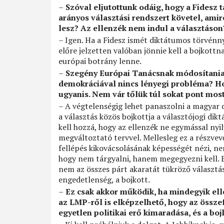
–
Szóval eljutottunk odáig, hogy a Fidesz 
arányos választási rendszert követel, ami
lesz? Az ellenzék nem indul a választáson
– Igen. Ha a Fidesz ismét diktátumos törvénn
előre jelzetten valóban jönnie kell a bojkottn
európai botrány lenne.
–
Szegény Európai Tanácsnak módosítania 
demokráciával nincs lényegi probléma? Ho
ugyanis. Nem vár tőlük túl sokat pont mos
– A végtelenségig lehet panaszolni a magyar 
a választás közös bojkottja a választójogi dik
kell hozzá, hogy az ellenzék ne egymással nyi
megváltoztató tervvel. Mellesleg ez a részve
fellépés kikovácsolásának képességét nézi, ne
hogy nem tárgyalni, hanem megegyezni kell. Ez
nem az összes párt akaratát tükröző választási
engedetlenség, a bojkott.
–
Ez csak akkor működik, ha mindegyik ellen
az LMP-ről is elképzelhető, hogy az összefo
egyetlen politikai erő kimaradása, és a boj