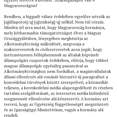
egyszer feltette a kérdést: Szükségállapot van-e
Magyarországon?
Rendben, a higgadt válasz érdekében egyelőre nézzük az
[q]állapotot[/q] [q]szükség[/q] nélkül. Nem túl rózsás.
Minden jel arra mutat, hogy Magyarország kormánya,
mely kétharmados támogatottságot élvez a Magyar
Országgyűlésben, lényegében megbénítja az
Alkotmánybíróság működését, megvonja a
szakszervezetek és civilszervezetek azon jogát, hogy
intézményesen felléphessenek az általuk képviselt
állampolgári csoportok érdekében, előírja, hogy többet
magyar állampolgár egyénileg panaszával az
Alkotmánybírósághoz nem fordulhat, a magánvállalatok
állami ellenőrzés alá vonását biztosító új paragrafust a
honvédelmi törvények között szerepelteti, a közmediát
teljesen, a kereskedelmi média alapengedélyeit és részben
tartalmi szolgáltatásait, az internetes média különböző
szegmenseit ellenőrzése alá kényszeríti. A kormány azt
tervezi, hogy az Ügyészség függetlenségét megszünteti
és az Igazságügyi Minisztérium, vagyis a kormány alá
rendeli.