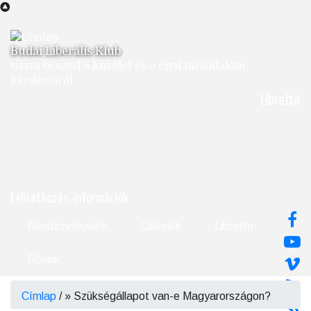
Ugrás
a
tartalomra
Budai Liberális Klub
tiszta beszéd a közélet és a civil társadalom
kérdéseiről
Librettó
Feliratkozás, információk
Rendezvényeink
Cikkeink
Libretto
Rólunk
Címlap
/
Szükségállapot van-e Magyarországon?
Morzsa