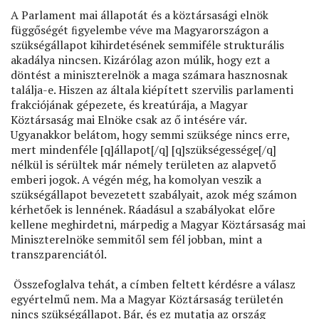
A Parlament mai állapotát és a köztársasági elnök
függőségét ﬁgyelembe véve ma Magyarországon a
szükségállapot kihirdetésének semmiféle strukturális
akadálya nincsen. Kizárólag azon múlik, hogy ezt a
döntést a miniszterelnök a maga számara hasznosnak
találja-e. Hiszen az általa kiépített szervilis parlamenti
frakciójának gépezete, és kreatúrája, a Magyar
Köztársaság mai Elnöke csak az ő intésére vár.
Ugyanakkor belátom, hogy semmi szüksége nincs erre,
mert mindenféle [q]állapot[/q] [q]szükségessége[/q]
nélkül is sérültek már némely területen az alapvető
emberi jogok. A végén még, ha komolyan veszik a
szükségállapot bevezetett szabályait, azok még számon
kérhetőek is lennének. Ráadásul a szabályokat előre
kellene meghirdetni, márpedig a Magyar Köztársaság mai
Miniszterelnöke semmitől sem fél jobban, mint a
transzparenciától.
Összefoglalva tehát, a címben feltett kérdésre a válasz
egyértelmű nem. Ma a Magyar Köztársaság területén
nincs szükségállapot. Bár, és ez mutatja az ország