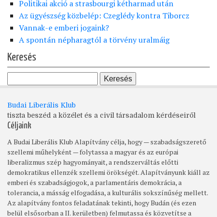
Politikai akció a strasbourgi kétharmad után
Az ügyészség közbelép: Czeglédy kontra Tiborcz
Vannak-e emberi jogaink?
A spontán népharagtól a törvény uralmáig
Keresés
Budai Liberális Klub
tiszta beszéd a közélet és a civil társadalom kérdéseiről
Céljaink
A Budai Liberális Klub Alapítvány célja, hogy — szabadságszerető
szellemi műhelyként — folytassa a magyar és az európai
liberalizmus szép hagyományait, a rendszerváltás előtti
demokratikus ellenzék szellemi örökségét. Alapítványunk kiáll az
emberi és szabadságjogok, a parlamentáris demokrácia, a
tolerancia, a másság elfogadása, a kulturális sokszínűség mellett.
Az alapítvány fontos feladatának tekinti, hogy Budán (és ezen
belül elsősorban a II. kerületben) felmutassa és közvetítse a