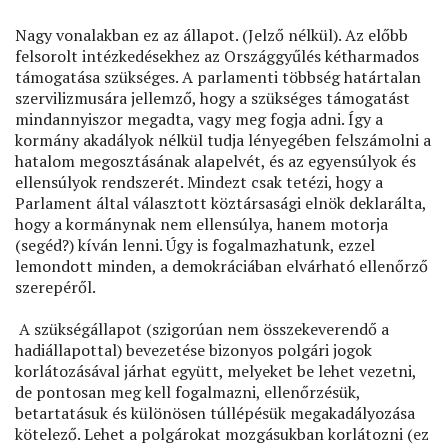
Nagy vonalakban ez az állapot. (Jelző nélkül). Az előbb
felsorolt intézkedésekhez az Országgyűlés kétharmados
támogatása szükséges. A parlamenti többség határtalan
szervilizmusára jellemző, hogy a szükséges támogatást
mindannyiszor megadta, vagy meg fogja adni. Így a
kormány akadályok nélkül tudja lényegében felszámolni a
hatalom megosztásának alapelvét, és az egyensúlyok és
ellensúlyok rendszerét. Mindezt csak tetézi, hogy a
Parlament által választott köztársasági elnök deklarálta,
hogy a kormánynak nem ellensúlya, hanem motorja
(segéd?) kíván lenni. Úgy is fogalmazhatunk, ezzel
lemondott minden, a demokráciában elvárható ellenőrző
szerepéről.
A szükségállapot (szigorúan nem összekeverendő a
hadiállapottal) bevezetése bizonyos polgári jogok
korlátozásával járhat együtt, melyeket be lehet vezetni,
de pontosan meg kell fogalmazni, ellenőrzésük,
betartatásuk és különösen túllépésük megakadályozása
kötelező. Lehet a polgárokat mozgásukban korlátozni (ez