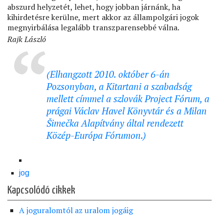
abszurd helyzetét, lehet, hogy jobban járnánk, ha
kihirdetésre kerülne, mert akkor az állampolgári jogok
megnyirbálása legalább transzparensebbé válna.
Rajk László
(Elhangzott 2010. október 6-án
Pozsonyban, a
Kitartani a szabadság
mellett
címmel a szlovák Project Fórum, a
prágai Václav Havel Könyvtár és a Milan
Šimečka Alapítvány által rendezett
Közép-Európa Fórumon.)
jog
Kapcsolódó cikkek
A joguralomtól az uralom jogáig