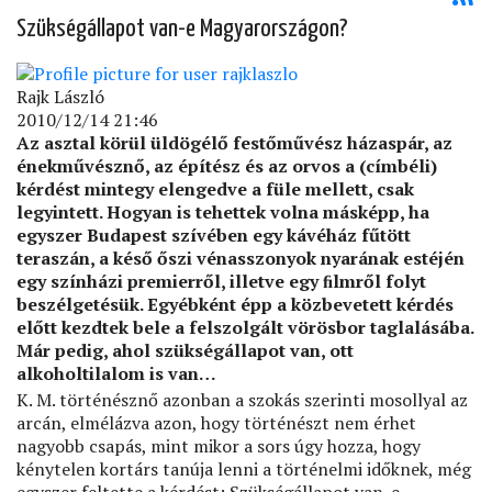
Szükségállapot van-e Magyarországon?
Rajk László
2010/12/14 21:46
Az asztal körül üldögélő festőművész házaspár, az
énekművésznő, az építész és az orvos a (címbéli)
kérdést mintegy elengedve a füle mellett, csak
legyintett. Hogyan is tehettek volna másképp, ha
egyszer Budapest szívében egy kávéház fűtött
teraszán, a késő őszi vénasszonyok nyarának estéjén
egy színházi premierről, illetve egy ﬁlmről folyt
beszélgetésük. Egyébként épp a közbevetett kérdés
előtt kezdtek bele a felszolgált vörösbor taglalásába.
Már pedig, ahol szükségállapot van, ott
alkoholtilalom is van…
K. M. történésznő azonban a szokás szerinti mosollyal az
arcán, elmélázva azon, hogy történészt nem érhet
nagyobb csapás, mint mikor a sors úgy hozza, hogy
kénytelen kortárs tanúja lenni a történelmi időknek, még