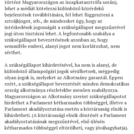
történt Magyarországon az iszapkatasztrófa során),
lehet a médiát kötelezni különböző közérdekű
bejelentések továbbítására, fel lehet függeszteni a
sztrájkjogot, stb., de mindezeket úgy, hogy az
intézkedések jogosságát a szükségállapot megszűntével
jogi úton tisztázni lehet. A legfontosabb szabálya a
szükségállapot bevezetésének azonban az, hogy
semmiféle emberi, alanyi jogot nem korlátozhat, nem
sérthet.
A szükségállapot kihirdetésével, ha nem is alanyi, de
különböző állampolgári jogok sérülhetnek, mégpedig
olyan jogok is, melyeket az Alkotmány garantál. Éppen
ezért, a szükségállapot bevezetését minden demokratikus
ország alkotmánya részletekbe menően szabályozza.
Magyarországon az Alkotmány szerint szükségállapotot
hirdethet a Parlament kétharmados többséggel, illetve a
Parlament akadályoztatása esetén a köztársaság elnök is
kihirdetheti. (A köztársasági elnök döntését a Parlament
akadályoztatásának megszűntével, első ülésén
kétharmados többséggel eltörölheti, vagy jóváhagyhatja).