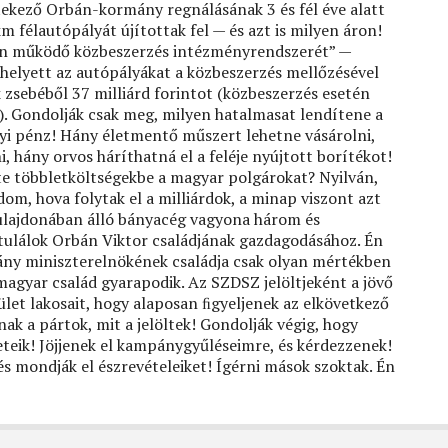
kező Orbán-kormány regnálásának 3 és fél éve alatt
m félautópályát újítottak fel — és azt is milyen áron!
ben működő közbeszerzés intézményrendszerét” —
 Ehelyett az autópályákat a közbeszerzés mellőzésével
k zsebéből 37 milliárd forintot (közbeszerzés esetén
). Gondolják csak meg, milyen hatalmasat lendítene a
 pénz! Hány életmentő műszert lehetne vásárolni,
 hány orvos háríthatná el a feléje nyújtott borítékot!
rte többletköltségekbe a magyar polgárokat? Nyilván,
om, hova folytak el a milliárdok, a minap viszont azt
ulajdonában álló bányacég vagyona három és
atulálok Orbán Viktor családjának gazdagodásához. Én
ny miniszterelnökének családja csak olyan mértékben
agyar család gyarapodik. Az SZDSZ jelöltjeként a jövő
rület lakosait, hogy alaposan ﬁgyeljenek az elkövetkező
ak a pártok, mit a jelöltek! Gondolják végig, hogy
eteik! Jöjjenek el kampánygyűléseimre, és kérdezzenek!
s mondják el észrevételeiket! Ígérni mások szoktak. Én