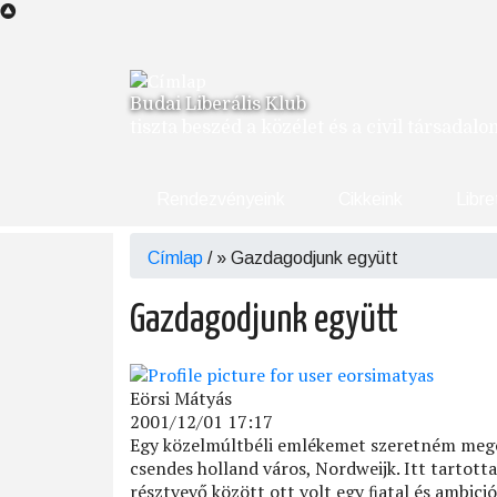
Ugrás
a
tartalomra
Budai Liberális Klub
tiszta beszéd a közélet és a civil társadal
Rendezvényeink
Cikkeink
Libre
Címlap
/
Gazdagodjunk együtt
Morzsa
Gazdagodjunk együtt
Eörsi Mátyás
2001/12/01 17:17
Egy közelmúltbéli emlékemet szeretném megos
csendes holland város, Nordweijk. Itt tartotta
résztvevő között ott volt egy ﬁatal és ambició