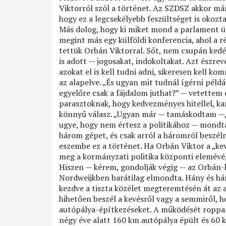
Viktorról szól a történet. Az SZDSZ akkor má
hogy ez a legcsekélyebb feszültséget is okozta
Más dolog, hogy ki miket mond a parlament ül
megint más egy külföldi konferencia, ahol a r
tettük Orbán Viktorral. Sőt, nem csupán ked
is adott — jogosakat, indokoltakat. Azt észre
azokat el is kell tudni adni, sikeresen kell ko
az alapelve. „És ugyan mit tudnál ígérni péld
egyelőre csak a fájdalom juthat?” — vetettem
parasztoknak, hogy kedvezményes hitellel, k
könnyű válasz. „Ugyan már — tamáskodtam —, 
ugye, hogy nem értesz a politikához — mond
három gépet, és csak arról a háromról beszél
eszembe ez a történet. Ha Orbán Viktor a „ke
meg a kormányzati politika központi elemévé,
Hiszen — kérem, gondolják végig — az Orbán
Nordweijkben barátilag elmondta. Hány és hán
kezdve a tiszta közélet megteremtésén át az
hihetően beszél a kevésről vagy a semmiről, 
autópálya-építkezéseket. A működését roppa
négy éve alatt 160 km autópálya épült és 60 