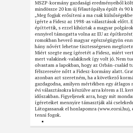
MSZP-kormány gazdasági eredményeiből költe
mindössze 20 km új félautópálya épült és 90 k
„Meg fogjuk erősíteni a ma csak külsőségek
ígérte a Fidesz az 1998-as választások előtt.
építtettik, s ezzel kihúztak a magyar polgáro
ennyivel támogatta volna az EU az építkezést
romokban heverő magyar egészségügyön ennyi
hány nővért lehetne tisztességesen megﬁzetni,
Miért szegte meg ígéretét a Fidesz, miért ve
mert valakinek-valakiknek így volt jó. Nem tud
olvastam a lapokban, hogy az Orbán-család t
félszeresére nőtt a Fidesz-kormány alatt. Gr
azonban azt szeretném, ha a következő kormá
gazdagodna, amilyen mértékben egy átlagos m
évi választásokra készülve arra kérem a II. ke
időszakban. Figyeljenek arra, hogy mit mondan
ígéreteiket mennyire támasztják alá cseleked
Látogassanak el honlapomra (www.eorsi.hu), é
tenni fogok.