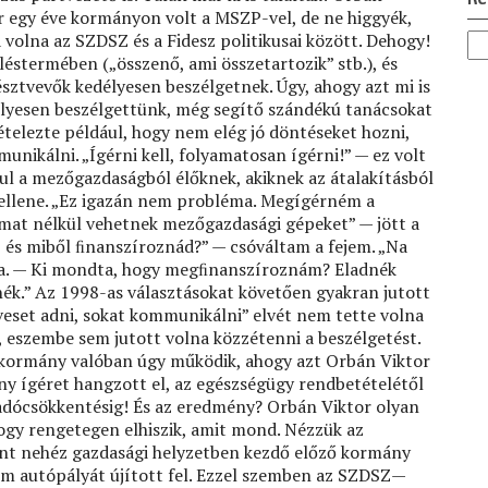
r egy éve kormányon volt a MSZP-vel, de ne higgyék,
 volna az SZDSZ és a Fidesz politikusai között. Dehogy!
éstermében („összenő, ami összetartozik” stb.), és
észtvevők kedélyesen beszélgetnek. Úgy, ahogy azt mi is
élyesen beszélgettünk, még segítő szándékú tanácsokat
vételezte például, hogy nem elég jó döntéseket hozni,
mmunikálni. „Ígérni kell, folyamatosan ígérni!” — ez volt
ául a mezőgazdaságból élőknek, akiknek az átalakításból
 ellene. „Ez igazán nem probléma. Megígérném a
amat nélkül vehetnek mezőgazdasági gépeket” — jött a
és miből ﬁnanszíroznád?” — csóváltam a fejem. „Na
ta. — Ki mondta, hogy megﬁnanszíroznám? Eladnék
nék.” Az 1998-as választásokat követően gyakran jutott
veset adni, sokat kommunikálni” elvét nem tette volna
 eszembe sem jutott volna közzétenni a beszélgetést.
-kormány valóban úgy működik, ahogy azt Orbán Viktor
y ígéret hangzott el, az egészségügy rendbetételétől
 adócsökkentésig! És az eredmény? Orbán Viktor olyan
hogy rengetegen elhiszik, amit mond. Nézzük az
nt nehéz gazdasági helyzetben kezdő előző kormány
km autópályát újított fel. Ezzel szemben az SZDSZ—