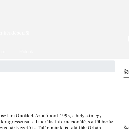
om kérdéseiről
tto
Rólunk
Ka
ztani Önökkel. Az időpont 1995, a helyszín egy
 kongresszusát a Liberális Internacionálé, s a többszáz
zus pártvezető is. Talán már ki is találták: Orbán
Ke