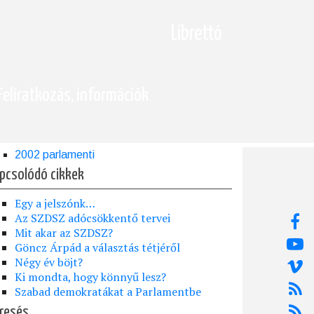
Librettó
Feliratkozás, információk
2002 parlamenti
pcsolódó cikkek
Egy a jelszónk…
Az SZDSZ adócsökkentő tervei
Mit akar az SZDSZ?
Göncz Árpád a választás tétjéről
Négy év böjt?
Ki mondta, hogy könnyű lesz?
Szabad demokratákat a Parlamentbe
resés