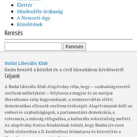
Élettér
Mindenféle ócskaság
A Nemzeti-ügy
Közelítések
Keresés
Budai Liberális Klub
tiszta beszéd a közélet és a civil társadalom kérdéseiről
Céljaink
A Budai Liberális Klub Alapítvány célja, hogy — szabadságszerető
szellemi műhelyként — folytassa a magyar és az európai
liberalizmus szép hagyományait, a rendszerváltás előtti
demokratikus ellenzék szellemi örökségét. Alapítványunk kiáll az
emberi és szabadságjogok, a parlamentáris demokrácia, a
tolerancia, a másság elfogadása, a kulturális sokszínűség mellett.
Az alapítvány fontos feladatának tekinti, hogy Budán (és ezen
belül elsősorban a II. kerületben) felmutassa és közvetítse a