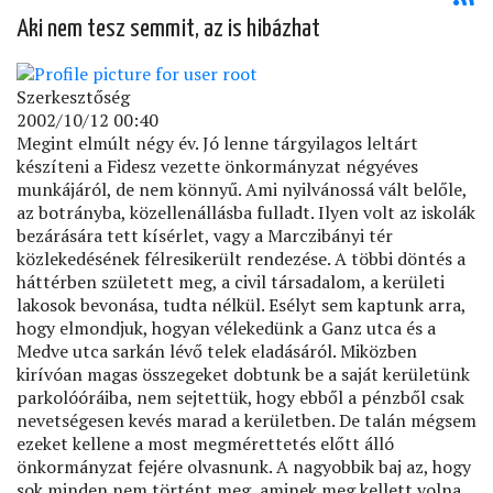
Aki nem tesz semmit, az is hibázhat
Szerkesztőség
2002/10/12 00:40
Megint elmúlt négy év. Jó lenne tárgyilagos leltárt
készíteni a Fidesz vezette önkormányzat négyéves
munkájáról, de nem könnyű. Ami nyilvánossá vált belőle,
az botrányba, közellenállásba fulladt. Ilyen volt az iskolák
bezárására tett kísérlet, vagy a Marczibányi tér
közlekedésének félresikerült rendezése. A többi döntés a
háttérben született meg, a civil társadalom, a kerületi
lakosok bevonása, tudta nélkül. Esélyt sem kaptunk arra,
hogy elmondjuk, hogyan vélekedünk a Ganz utca és a
Medve utca sarkán lévő telek eladásáról. Miközben
kirívóan magas összegeket dobtunk be a saját kerületünk
parkolóóráiba, nem sejtettük, hogy ebből a pénzből csak
nevetségesen kevés marad a kerületben. De talán mégsem
ezeket kellene a most megmérettetés előtt álló
önkormányzat fejére olvasnunk. A nagyobbik baj az, hogy
sok minden nem történt meg, aminek meg kellett volna.