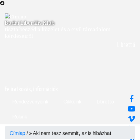
Ugrás
a
tartalomra
Budai Liberális Klub
tiszta beszéd a közélet és a civil társadalom
kérdéseiről
Librettó
Feliratkozás, információk
Rendezvényeink
Cikkeink
Libretto
Rólunk
Címlap
/
Aki nem tesz semmit, az is hibázhat
Morzsa