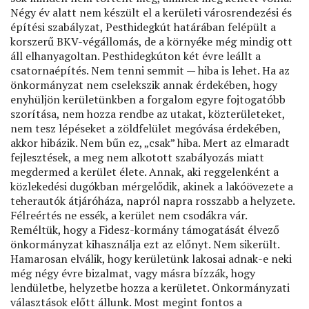
Négy év alatt nem készült el a kerületi városrendezési és
építési szabályzat, Pesthidegkút határában felépült a
korszerű BKV-végállomás, de a környéke még mindig ott
áll elhanyagoltan. Pesthidegkúton két évre leállt a
csatornaépítés. Nem tenni semmit — hiba is lehet. Ha az
önkormányzat nem cselekszik annak érdekében, hogy
enyhüljön kerületünkben a forgalom egyre fojtogatóbb
szorítása, nem hozza rendbe az utakat, közterületeket,
nem tesz lépéseket a zöldfelület megóvása érdekében,
akkor hibázik. Nem bűn ez, „csak” hiba. Mert az elmaradt
fejlesztések, a meg nem alkotott szabályozás miatt
megdermed a kerület élete. Annak, aki reggelenként a
közlekedési dugókban mérgelődik, akinek a lakóövezete a
teherautók átjáróháza, napról napra rosszabb a helyzete.
Félreértés ne essék, a kerület nem csodákra vár.
Reméltük, hogy a Fidesz-kormány támogatását élvező
önkormányzat kihasználja ezt az előnyt. Nem sikerült.
Hamarosan elválik, hogy kerületünk lakosai adnak-e neki
még négy évre bizalmat, vagy másra bízzák, hogy
lendületbe, helyzetbe hozza a kerületet. Önkormányzati
választások előtt állunk. Most megint fontos a