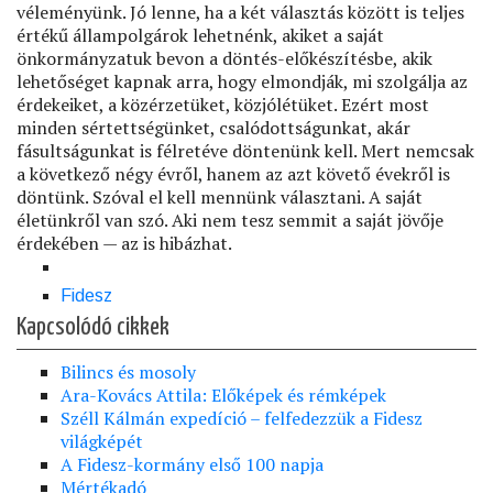
véleményünk. Jó lenne, ha a két választás között is teljes
értékű állampolgárok lehetnénk, akiket a saját
önkormányzatuk bevon a döntés-előkészítésbe, akik
lehetőséget kapnak arra, hogy elmondják, mi szolgálja az
érdekeiket, a közérzetüket, közjólétüket. Ezért most
minden sértettségünket, csalódottságunkat, akár
fásultságunkat is félretéve döntenünk kell. Mert nemcsak
a következő négy évről, hanem az azt követő évekről is
döntünk. Szóval el kell mennünk választani. A saját
életünkről van szó. Aki nem tesz semmit a saját jövője
érdekében — az is hibázhat.
Fidesz
Kapcsolódó cikkek
Bilincs és mosoly
Ara-Kovács Attila: Előképek és rémképek
Széll Kálmán expedíció – felfedezzük a Fidesz
világképét
A Fidesz-kormány első 100 napja
Mértékadó