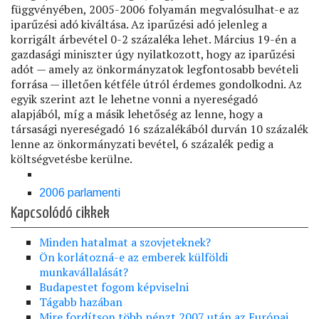
függvényében, 2005-2006 folyamán megvalósulhat-e az
iparűzési adó kiváltása. Az iparűzési adó jelenleg a
korrigált árbevétel 0-2 százaléka lehet. Március 19-én a
gazdasági miniszter úgy nyilatkozott, hogy az iparűzési
adót — amely az önkormányzatok legfontosabb bevételi
forrása — illetően kétféle útról érdemes gondolkodni. Az
egyik szerint azt le lehetne vonni a nyereségadó
alapjából, míg a másik lehetőség az lenne, hogy a
társasági nyereségadó 16 százalékából durván 10 százalék
lenne az önkormányzati bevétel, 6 százalék pedig a
költségvetésbe kerülne.
2006 parlamenti
Kapcsolódó cikkek
Minden hatalmat a szovjeteknek?
Ön korlátozná-e az emberek külföldi
munkavállalását?
Budapestet fogom képviselni
Tágabb hazában
Mire fordítson több pénzt 2007 után az Európai