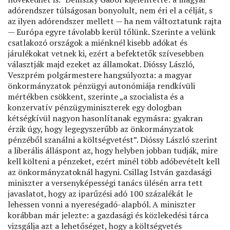
adórendszer túlságosan bonyolult, nem éri el a célját, s
az ilyen adórendszer mellett — ha nem változtatunk rajta
— Európa egyre távolabb kerül tőlünk. Szerinte a velünk
csatlakozó országok a miénknél kisebb adókat és
járulékokat vetnek ki, ezért a befektetők szívesebben
választják majd ezeket az államokat. Dióssy László,
Veszprém polgármestere hangsúlyozta: a magyar
önkormányzatok pénzügyi autonómiája rendkívüli
mértékben csökkent, szerinte „a szocialista és a
konzervatív pénzügyminiszterek egy dologban
kétségkívül nagyon hasonlítanak egymásra: gyakran
érzik úgy, hogy legegyszerűbb az önkormányzatok
pénzéből szanálni a költségvetést”. Dióssy László szerint
a liberális álláspont az, hogy helyben jobban tudják, mire
kell költeni a pénzeket, ezért minél több adóbevételt kell
az önkormányzatoknál hagyni. Csillag István gazdasági
miniszter a versenyképességi tanács ülésén arra tett
javaslatot, hogy az iparűzési adó 100 százalékát le
lehessen vonni a nyereségadó-alapból. A miniszter
korábban már jelezte: a gazdasági és közlekedési tárca
vizsgálja azt a lehetőséget, hogy a költségvetés