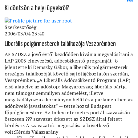
Ki döntsön a helyi ügyekről?
Szerkesztőség
2006/03/04 23:40
Liberális polgármesterek találkozója Veszprémben
Az SZDSZ a jövő évtől kezdődően kívánja megvalósítani a
LAP 2005 elnevezésű, adócsökkentő programját -ö
jelentette ki Demszky Gábor, a liberális polgármesterek
országos találkozóját követő sajtótájékoztatón szerdán,
Veszprémben. „A Liberális Adócsökkentő Program (LAP)
első alapelve az adóstop: Magyarország liberális pártja
nem támogat semmilyen adóemelést, illetve
megakadályozza a kormányon belül és a parlamentben az
adónövelő javaslatokat” — tette hozzá Budapest
főpolgármestere. Az Index internetes portál szavazásán
összesen ??? szavazat érkezett az SZDSZ által feltett
kérdésre. A szavazatok megoszlása a következő
volt:Kérdés Válaszarány