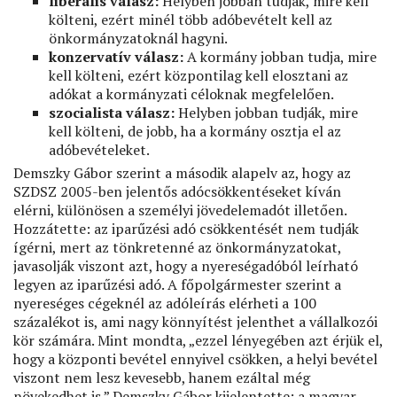
liberális válasz:
Helyben jobban tudják, mire kell
költeni, ezért minél több adóbevételt kell az
önkormányzatoknál hagyni.
konzervatív válasz:
A kormány jobban tudja, mire
kell költeni, ezért központilag kell elosztani az
adókat a kormányzati céloknak megfelelően.
szocialista válasz:
Helyben jobban tudják, mire
kell költeni, de jobb, ha a kormány osztja el az
adóbevételeket.
Demszky Gábor szerint a második alapelv az, hogy az
SZDSZ 2005-ben jelentős adócsökkentéseket kíván
elérni, különösen a személyi jövedelemadót illetően.
Hozzátette: az iparűzési adó csökkentését nem tudják
ígérni, mert az tönkretenné az önkormányzatokat,
javasolják viszont azt, hogy a nyereségadóból leírható
legyen az iparűzési adó. A főpolgármester szerint a
nyereséges cégeknél az adóleírás elérheti a 100
százalékot is, ami nagy könnyítést jelenthet a vállalkozói
kör számára. Mint mondta, „ezzel lényegében azt érjük el,
hogy a központi bevétel ennyivel csökken, a helyi bevétel
viszont nem lesz kevesebb, hanem ezáltal még
növekedhet is.” Demszky Gábor kijelentette: a magyar