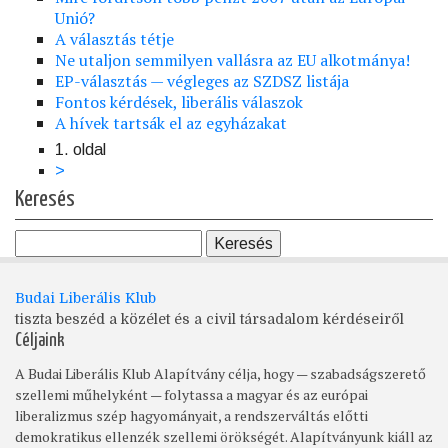
Unió?
A választás tétje
Ne utaljon semmilyen vallásra az EU alkotmánya!
EP-választás — végleges az SZDSZ listája
Fontos kérdések, liberális válaszok
A hívek tartsák el az egyházakat
1. oldal
Oldalszámozás
Következő
>
oldal
Keresés
Budai Liberális Klub
tiszta beszéd a közélet és a civil társadalom kérdéseiről
Céljaink
A Budai Liberális Klub Alapítvány célja, hogy — szabadságszerető
szellemi műhelyként — folytassa a magyar és az európai
liberalizmus szép hagyományait, a rendszerváltás előtti
demokratikus ellenzék szellemi örökségét. Alapítványunk kiáll az