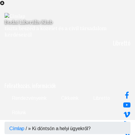
Ugrás
a
tartalomra
Budai Liberális Klub
tiszta beszéd a közélet és a civil társadalom
kérdéseiről
Librettó
Feliratkozás, információk
Rendezvényeink
Cikkeink
Libretto
Rólunk
Címlap
/
Ki döntsön a helyi ügyekről?
Morzsa