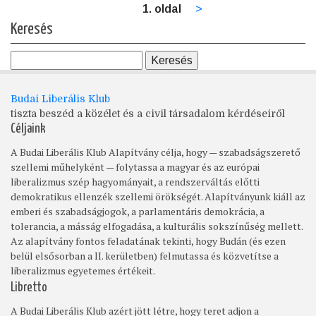
1. oldal
Következő
>
Oldalszámozás
oldal
Keresés
Budai Liberális Klub
tiszta beszéd a közélet és a civil társadalom kérdéseiről
Céljaink
A Budai Liberális Klub Alapítvány célja, hogy — szabadságszerető
szellemi műhelyként — folytassa a magyar és az európai
liberalizmus szép hagyományait, a rendszerváltás előtti
demokratikus ellenzék szellemi örökségét. Alapítványunk kiáll az
emberi és szabadságjogok, a parlamentáris demokrácia, a
tolerancia, a másság elfogadása, a kulturális sokszínűség mellett.
Az alapítvány fontos feladatának tekinti, hogy Budán (és ezen
belül elsősorban a II. kerületben) felmutassa és közvetítse a
liberalizmus egyetemes értékeit.
Libretto
A Budai Liberális Klub azért jött létre, hogy teret adjon a