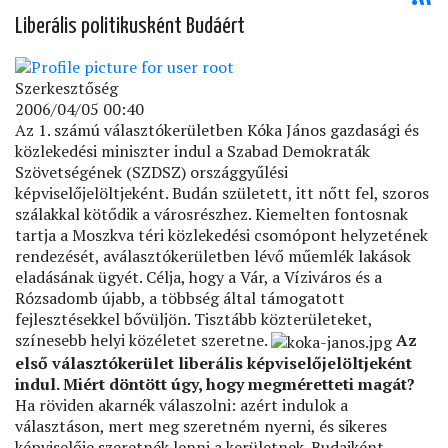
Liberális politikusként Budáért
Szerkesztőség
2006/04/05 00:40
Az 1. számú választókerületben Kóka János gazdasági és
közlekedési miniszter indul a Szabad Demokraták
Szövetségének (SZDSZ) országgyűlési
képviselőjelöltjeként. Budán született, itt nőtt fel, szoros
szálakkal kötődik a városrészhez. Kiemelten fontosnak
tartja a Moszkva téri közlekedési csomópont helyzetének
rendezését, aválasztókerületben lévő műemlék lakások
eladásának ügyét. Célja, hogy a Vár, a Víziváros és a
Rózsadomb újabb, a többség által támogatott
fejlesztésekkel bővüljön. Tisztább közterületeket,
színesebb helyi közéletet szeretne.
Az
első választókerület liberális képviselőjelöltjeként
indul. Miért döntött úgy, hogy megméretteti magát?
Ha röviden akarnék válaszolni: azért indulok a
választáson, mert meg szeretném nyerni, és sikeres
képviselője szeretnék lenni a kerületnek. Budaiként,