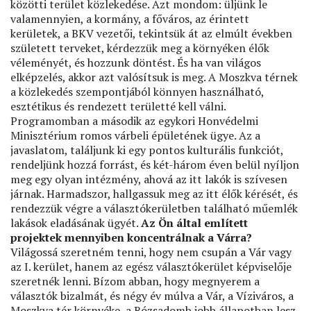
közötti terület közlekedése. Azt mondom: üljünk le
valamennyien, a kormány, a főváros, az érintett
kerületek, a BKV vezetői, tekintsük át az elmúlt években
született terveket, kérdezzük meg a környéken élők
véleményét, és hozzunk döntést. És ha van világos
elképzelés, akkor azt valósítsuk is meg. A Moszkva térnek
a közlekedés szempontjából könnyen használható,
esztétikus és rendezett területté kell válni.
Programomban a második az egykori Honvédelmi
Minisztérium romos várbeli épületének ügye. Az a
javaslatom, találjunk ki egy pontos kulturális funkciót,
rendeljünk hozzá forrást, és két-három éven belül nyíljon
meg egy olyan intézmény, ahová az itt lakók is szívesen
járnak. Harmadszor, hallgassuk meg az itt élők kérését, és
rendezzük végre a választókerületben található műemlék
lakások eladásának ügyét.
Az Ön által említett
projektek mennyiben koncentrálnak a Várra?
Világossá szeretném tenni, hogy nem csupán a Vár vagy
az I. kerület, hanem az egész választókerület képviselője
szeretnék lenni. Bízom abban, hogy megnyerem a
választók bizalmát, és négy év múlva a Vár, a Víziváros, a
Moszkva tér környéke, a Rózsadomb jobb állapotban lesz,