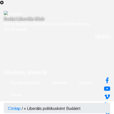
Ugrás
a
tartalomra
Budai Liberális Klub
tiszta beszéd a közélet és a civil társadalom
kérdéseiről
Librettó
Feliratkozás, információk
Rendezvényeink
Cikkeink
Libretto
Rólunk
Címlap
/
Liberális politikusként Budáért
Morzsa