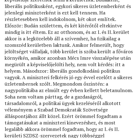
liberális politikusként, egykori sikeres üzletemberként és
jelenlegi miniszterként is ezt kell tennem. Ha
részletesebben kell indokolnom, két okot említek.
Először: Budán születtem, és két kitérőtől eltekintve
mindig is itt éltem. Ez az otthonom, és az I. és II. kerület
akkor is a legközelebb áll a szívemhez, ha ﬁzikailag a
szomszéd kerületben laktunk. Amikor felmerült, hogy
jelöltséget vállaljak, több kerület is szóba került a főváros
környékén, amikor azonban Mécs Imre visszalépése után
megürült a képviselőjelölti hely, nem volt kérdés: itt a
helyem. Másodszor: liberális gondolkodású politikus
vagyok. A miniszteri felkérés jó egy évvel ezelőtt a sikeres
üzletembernek szólt. Megmondom őszintén: a
nagypolitikába az elmúlt egy évben kellett beletanulnom.
Soha nem voltam párttag, de a gazdaságról,
társadalomról, a politikai ügyek kezeléséről alkotott
véleményem a Szabad Demokraták Szövetsége
álláspontjához állt közel. Ezért örömmel fogadtam a
támogatásukat a miniszteri kinevezéshez, és most
legalább akkora örömmel fogadtam, hogy az I. és II.
kerületi SZDSZ-szervezetek nagy többséggel