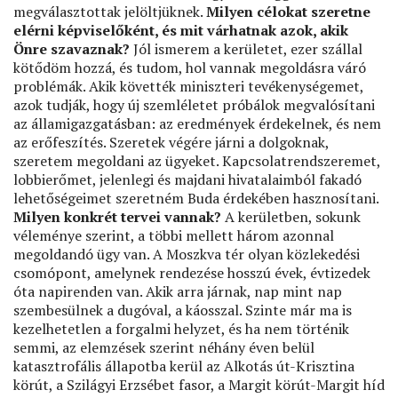
megválasztottak jelöltjüknek.
Milyen célokat szeretne
elérni képviselőként, és mit várhatnak azok, akik
Önre szavaznak?
Jól ismerem a kerületet, ezer szállal
kötődöm hozzá, és tudom, hol vannak megoldásra váró
problémák. Akik követték miniszteri tevékenységemet,
azok tudják, hogy új szemléletet próbálok megvalósítani
az államigazgatásban: az eredmények érdekelnek, és nem
az erőfeszítés. Szeretek végére járni a dolgoknak,
szeretem megoldani az ügyeket. Kapcsolatrendszeremet,
lobbierőmet, jelenlegi és majdani hivatalaimból fakadó
lehetőségeimet szeretném Buda érdekében hasznosítani.
Milyen konkrét tervei vannak?
A kerületben, sokunk
véleménye szerint, a többi mellett három azonnal
megoldandó ügy van. A Moszkva tér olyan közlekedési
csomópont, amelynek rendezése hosszú évek, évtizedek
óta napirenden van. Akik arra járnak, nap mint nap
szembesülnek a dugóval, a káosszal. Szinte már ma is
kezelhetetlen a forgalmi helyzet, és ha nem történik
semmi, az elemzések szerint néhány éven belül
katasztrofális állapotba kerül az Alkotás út-Krisztina
körút, a Szilágyi Erzsébet fasor, a Margit körút-Margit híd