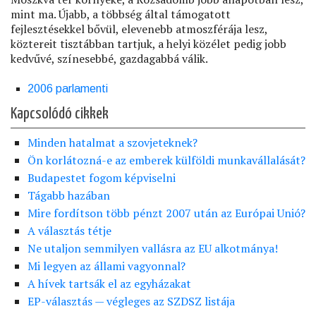
mint ma. Újabb, a többség által támogatott
fejlesztésekkel bővül, elevenebb atmoszférája lesz,
köztereit tisztábban tartjuk, a helyi közélet pedig jobb
kedvűvé, színesebbé, gazdagabbá válik.
2006 parlamenti
Kapcsolódó cikkek
Minden hatalmat a szovjeteknek?
Ön korlátozná-e az emberek külföldi munkavállalását?
Budapestet fogom képviselni
Tágabb hazában
Mire fordítson több pénzt 2007 után az Európai Unió?
A választás tétje
Ne utaljon semmilyen vallásra az EU alkotmánya!
Mi legyen az állami vagyonnal?
A hívek tartsák el az egyházakat
EP-választás — végleges az SZDSZ listája