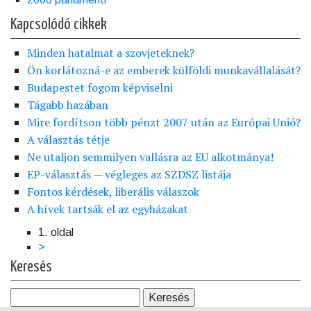
Kapcsolódó cikkek
Minden hatalmat a szovjeteknek?
Ön korlátozná-e az emberek külföldi munkavállalását?
Budapestet fogom képviselni
Tágabb hazában
Mire fordítson több pénzt 2007 után az Európai Unió?
A választás tétje
Ne utaljon semmilyen vallásra az EU alkotmánya!
EP-választás — végleges az SZDSZ listája
Fontos kérdések, liberális válaszok
A hívek tartsák el az egyházakat
1. oldal
Oldalszámozás
Következő
>
oldal
Keresés