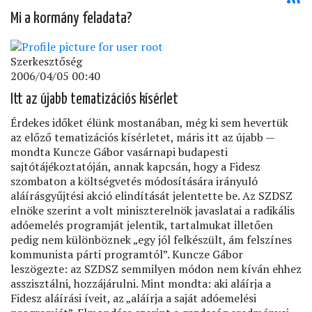
Mi a kormány feladata?
Szerkesztőség
2006/04/05 00:40
Itt az újabb tematizációs kísérlet
Érdekes időket élünk mostanában, még ki sem hevertük
az előző tematizációs kísérletet, máris itt az újabb —
mondta Kuncze Gábor vasárnapi budapesti
sajtótájékoztatóján, annak kapcsán, hogy a Fidesz
szombaton a költségvetés módosítására irányuló
aláírásgyűjtési akció elindítását jelentette be. Az SZDSZ
elnöke szerint a volt miniszterelnök javaslatai a radikális
adóemelés programját jelentik, tartalmukat illetően
pedig nem különböznek „egy jól felkészült, ám felszínes
kommunista párti programtól”. Kuncze Gábor
leszögezte: az SZDSZ semmilyen módon nem kíván ehhez
asszisztálni, hozzájárulni. Mint mondta: aki aláírja a
Fidesz aláírási íveit, az „aláírja a saját adóemelési