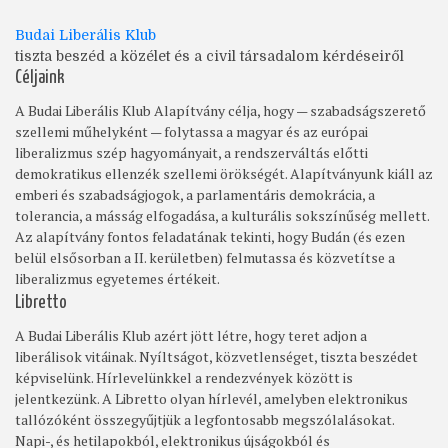
Budai Liberális Klub
tiszta beszéd a közélet és a civil társadalom kérdéseiről
Céljaink
A Budai Liberális Klub Alapítvány célja, hogy — szabadságszerető
szellemi műhelyként — folytassa a magyar és az európai
liberalizmus szép hagyományait, a rendszerváltás előtti
demokratikus ellenzék szellemi örökségét. Alapítványunk kiáll az
emberi és szabadságjogok, a parlamentáris demokrácia, a
tolerancia, a másság elfogadása, a kulturális sokszínűség mellett.
Az alapítvány fontos feladatának tekinti, hogy Budán (és ezen
belül elsősorban a II. kerületben) felmutassa és közvetítse a
liberalizmus egyetemes értékeit.
Libretto
A Budai Liberális Klub azért jött létre, hogy teret adjon a
liberálisok vitáinak. Nyíltságot, közvetlenséget, tiszta beszédet
képviselünk. Hírlevelünkkel a rendezvények között is
jelentkezünk. A Libretto olyan hírlevél, amelyben elektronikus
tallózóként összegyűjtjük a legfontosabb megszólalásokat.
Napi-, és hetilapokból, elektronikus újságokból és