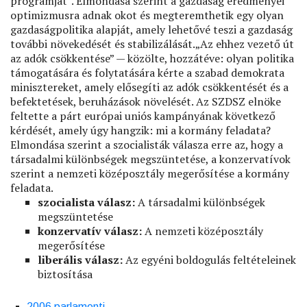
programját”. Elmondása szerint a gazdaság eredményei
optimizmusra adnak okot és megteremthetik egy olyan
gazdaságpolitika alapját, amely lehetővé teszi a gazdaság
további növekedését és stabilizálását.„Az ehhez vezető út
az adók csökkentése” — közölte, hozzátéve: olyan politika
támogatására és folytatására kérte a szabad demokrata
minisztereket, amely elősegíti az adók csökkentését és a
befektetések, beruházások növelését. Az SZDSZ elnöke
feltette a párt európai uniós kampányának következő
kérdését, amely úgy hangzik: mi a kormány feladata?
Elmondása szerint a szocialisták válasza erre az, hogy a
társadalmi különbségek megszüntetése, a konzervatívok
szerint a nemzeti középosztály megerősítése a kormány
feladata.
szocialista válasz:
A társadalmi különbségek
megszüntetése
konzervatív válasz:
A nemzeti középosztály
megerősítése
liberális válasz:
Az egyéni boldogulás feltételeinek
biztosítása
2006 parlamenti