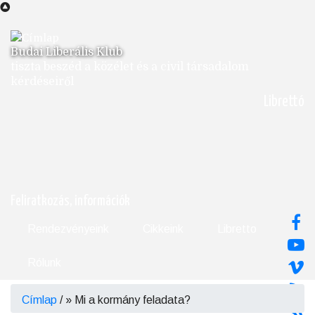
Ugrás
a
tartalomra
Budai Liberális Klub
tiszta beszéd a közélet és a civil társadalom
kérdéseiről
Librettó
Feliratkozás, információk
Rendezvényeink
Cikkeink
Libretto
Rólunk
Címlap
/
Mi a kormány feladata?
Morzsa