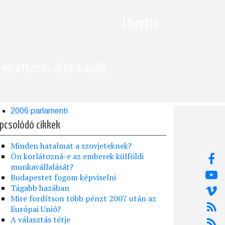
Librettó
Feliratkozás, információk
2006 parlamenti
pcsolódó cikkek
Minden hatalmat a szovjeteknek?
Ön korlátozná-e az emberek külföldi
munkavállalását?
Budapestet fogom képviselni
Tágabb hazában
Mire fordítson több pénzt 2007 után az
Európai Unió?
A választás tétje