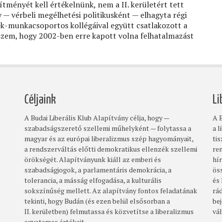
ítményét kell értékelnünk, nem a II. kerületért tett
 — vérbeli megélhetési politikusként — elhagyta régi
lek-munkacsoportos kollégáival együtt csatlakozott a
szem, hogy 2002-ben erre kapott volna felhatalmazást
Céljaink
Li
A Budai Liberális Klub Alapítvány célja, hogy —
A B
szabadságszerető szellemi műhelyként — folytassa a
a l
magyar és az európai liberalizmus szép hagyományait,
ti
a rendszerváltás előtti demokratikus ellenzék szellemi
re
örökségét. Alapítványunk kiáll az emberi és
hí
szabadságjogok, a parlamentáris demokrácia, a
ös
tolerancia, a másság elfogadása, a kulturális
és
sokszínűség mellett. Az alapítvány fontos feladatának
rá
tekinti, hogy Budán (és ezen belül elsősorban a
bej
II. kerületben) felmutassa és közvetítse a liberalizmus
vá
egyetemes értékeit.