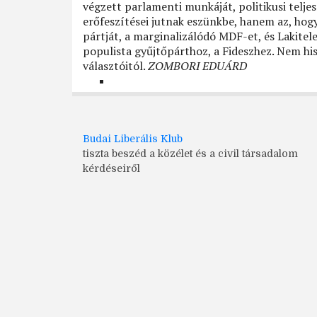
végzett parlamenti munkáját, politikusi teljes
erőfeszítései jutnak eszünkbe, hanem az, hogy
pártját, a marginalizálódó MDF-et, és Lakite
populista gyűjtőpárthoz, a Fideszhez. Nem hi
választóitól.
ZOMBORI EDUÁRD
Budai Liberális Klub
tiszta beszéd a közélet és a civil társadalom
kérdéseiről