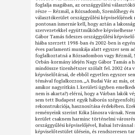
foglalja magában, az országgyűlési választókö
része — Rézmál, a Rózsadomb, Szemlőhegy és 
választókerület országgyűlési képviselőjének m
pontosan ismernie kell, hogy aztán a lakosságg
szervezetekkel együttműködve képviselhesse v
Gábor Tamás ﬁdeszes országgyűlési képviselő 
hiába szerzett 1998-ban és 2002-ben is egyé
éves parlamenti munkája alatt egyszer sem ad
foglalkoztatná a Rózsadombon vagy Rézmál, 
Orbán-kormány idején Nagy Gábor Tamás a hal
mindössze tizenhétszer szólalt fel. 2002 óta 
képviselőtársai, de ebből egyetlen egyszer sem 
témával foglalkozzon. „A Budai Vár az más, 
amikor nagyritkán I. kerületi ügyben emelkedet
nem is akarta?) elérni, hogy a Várban lakók 
sem tett Budapest egyik háborús szégyenfolt
rekonstrukciója, hasznosítása érdekében. Ez
reményeink szerint Kóka Jánosra várnak. Nem 
kerület csaknem harminc történelmi városrés
országgyűlési képviselőjével, Balsai Istvánnal
képviselőtestület ülésein, és rendszeresen t