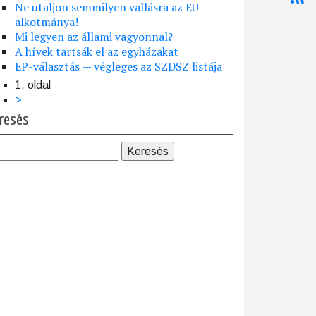
Ne utaljon semmilyen vallásra az EU
alkotmánya!
Mi legyen az állami vagyonnal?
A hívek tartsák el az egyházakat
EP-választás — végleges az SZDSZ listája
1. oldal
dalszámozás
Következő
>
oldal
resés