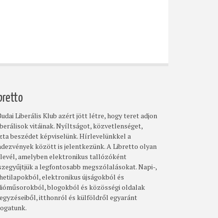
bretto
udai Liberális Klub azért jött létre, hogy teret adjon
iberálisok vitáinak. Nyíltságot, közvetlenséget,
szta beszédet képviselünk. Hírlevelünkkel a
ndezvények között is jelentkezünk. A Libretto olyan
rlevél, amelyben elektronikus tallózóként
szegyűjtjük a legfontosabb megszólalásokat. Napi-,
 hetilapokból, elektronikus újságokból és
dióműsorokból, blogokból és közösségi oldalak
egyzéseiből, itthonról és külföldről egyaránt
logatunk.