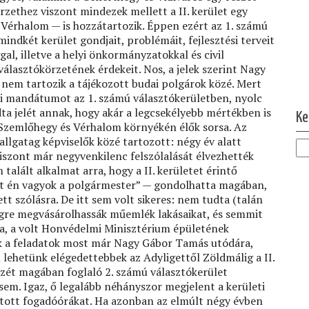
rzethez viszont mindezek mellett a II. kerület egy
Vérhalom — is hozzátartozik. Éppen ezért az 1. számú
indkét kerület gondjait, problémáit, fejlesztési terveit
al, illetve a helyi önkormányzatokkal és civil
álasztókörzetének érdekeit. Nos, a jelek szerint Nagy
nem tartozik a tájékozott budai polgárok közé. Mert
Ol
ni mandátumot az 1. számú választókerületben, nyolc
ta jelét annak, hogy akár a legcsekélyebb mértékben is
Ke
Szemlőhegy és Vérhalom környékén élők sorsa. Az
lgatag képviselők közé tartozott: négy év alatt
viszont már negyvenkilenc felszólalását élvezhették
talált alkalmat arra, hogy a II. kerületet érintő
ott én vagyok a polgármester” — gondolhatta magában,
t szólásra. De itt sem volt sikeres: nem tudta (talán
végre megvásárolhassák műemlék lakásaikat, és semmit
ja, a volt Honvédelmi Minisztérium épületének
ek a feladatok most már Nagy Gábor Tamás utódára,
lehetünk elégedettebbek az Adyligettől Zöldmálig a II.
zét magában foglaló 2. számú választókerület
 sem. Igaz, ő legalább néhányszor megjelent a kerületi
artott fogadóórákat. Ha azonban az elmúlt négy évben