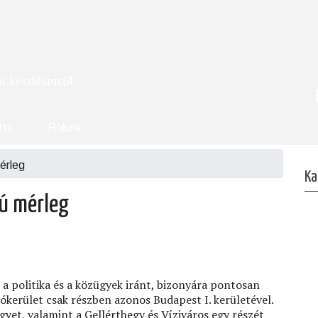
om kérdéseiről
tto
Rólunk
érleg
Ka
rú mérleg
 a politika és a közügyek iránt, bizonyára pontosan
tókerület csak részben azonos Budapest I. kerületével.
gyet, valamint a Gellérthegy és Víziváros egy részét