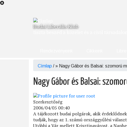
Ugrás
a
tartalomra
Budai Liberális Klub
tiszta beszéd a közélet és a civil társadal
Rendezvényeink
Cikkeink
Libre
Címlap
/
Nagy Gábor és Balsai: szomorú m
Morzsa
Nagy Gábor és Balsai: szomo
Szerkesztőség
2006/04/05 00:40
A tájékozott budai polgárok, akik érdeklődnek
tudják, hogy az 1. számú országgyűlési válasz
Utóbbi a Vár mellett Krisztinavárost, a Naphe