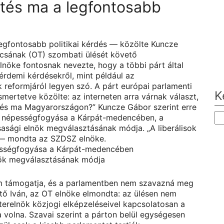
tés ma a legfontosabb
egfontosabb politikai kérdés — közölte Kuncze
csának (OT) szombati ülését követő
nöke fontosnak nevezte, hogy a többi párt által
O
 érdemi kérdésekről, mint például az
 reformjáról legyen szó. A párt európai parlamenti
K
ertetve közölte: az interneten arra várnak választ,
rdés ma Magyarországon?” Kuncze Gábor szerint erre
k népességfogyása a Kárpát-medencében, a
rsasági elnök megválasztásának módja. „A liberálisok
 — mondta az SZDSZ elnöke.
sségfogyása a Kárpát-medencében
nök megválasztásának módja
m támogatja, és a parlamentben nem szavazná meg
tő Iván, az OT elnöke elmondta: az ülésen nem
terelnök közjogi elképzeléseivel kapcsolatosan a
ta volna. Szavai szerint a párton belül egységesen