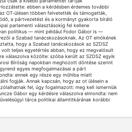
zül csak a kisebb parlamentet tartják
Hozzátette: ebben a kérdésben érdemes további
: az OT-ülésen többen felvetették és támogatták,
dő, a pártvezetést és a kormányt gyakorta bíráló
ai parlamenti választásokig fel kellene
yan politikus — mint például Fodor Gábor is —
rvezői a Szabad tanácskozásoknak. Az OT elnökének
ngoztatta, hogy a Szabad tanácskozások az SZDSZ
m volt teljes egyetértés abban, hogy ez megvalósult
re válaszolva közölte: szóba került az SZDSZ egyik
Fővárosi Bíróság napokban meghozott döntése szerint
 ügyrend egyes megfogalmazásai a párt
mondta: ennek egy része egy műhiba miatt
álni fogják. Annak kapcsán, hogy az ot ülésein a
szólalhatnak fel, úgy fogalmazott: meg kell ismerniük
. Kuncze Gábor egy kérdésre válaszolva elmondta: nem
űvelésügyi tárca politikai államtitkárának korábbi