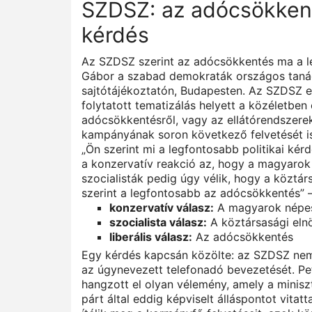
SZDSZ: az adócsökken
kérdés
Az SZDSZ szerint az adócsökkentés ma a l
Gábor a szabad demokraták országos taná
sajtótájékoztatón, Budapesten. Az SZDSZ el
folytatott tematizálás helyett a közéletben
adócsökkentésről, vagy az ellátórendszerek
kampányának soron következő felvetését ism
„Ön szerint mi a legfontosabb politikai ké
a konzervatív reakció az, hogy a magyaro
szocialisták pedig úgy vélik, hogy a köztá
szerint a legfontosabb az adócsökkentés”
konzervatív válasz:
A magyarok népe
szocialista válasz:
A köztársasági el
liberális válasz:
Az adócsökkentés
Egy kérdés kapcsán közölte: az SZDSZ ne
az úgynevezett telefonadó bevezetését. Pe
hangzott el olyan vélemény, amely a minisz
párt által eddig képviselt álláspontot vitat