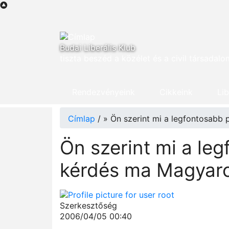
Ugrás
a
tartalomra
Budai Liberális Klub
tiszta beszéd a közélet és a civil társadalo
Rendezvényeink
Cikkeink
Lib
Címlap
/
Ön szerint mi a legfontosabb 
Morzsa
Ön szerint mi a leg
kérdés ma Magyar
Szerkesztőség
2006/04/05 00:40