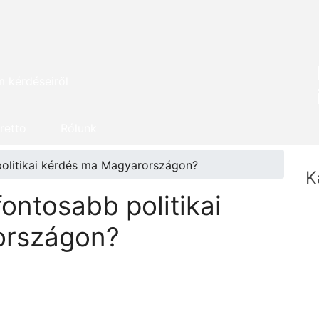
m kérdéseiről
retto
Rólunk
politikai kérdés ma Magyarországon?
K
fontosabb politikai
országon?