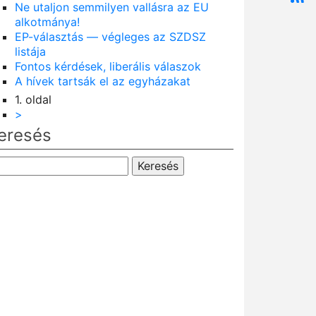
Ne utaljon semmilyen vallásra az EU
alkotmánya!
EP-választás — végleges az SZDSZ
listája
Fontos kérdések, liberális válaszok
A hívek tartsák el az egyházakat
1. oldal
ldalszámozás
Következő
>
oldal
eresés