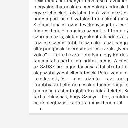
ítélik meg a kormányfő felvetéseit, azok kö
megvalósíthatónak és megvalósítandónak. 
egyeztetéseket folytatni. Pető Iván jelezte
hogy a párt nem hivatalos fórumaként műkö
Szabad tanácskozás tevékenységét az európ
függeszteni. Elmondása szerint ezt több ol
szorgalmazta, akik egyébként állandó sze
közlése szerint több felszólaló is azt ha
álláspontjának felerősítését célozzák. „Ne
volna” — tette hozzá Pető Iván. Egy kérdés
tagja által a párt ellen indított per is. A 
az SZDSZ országos tanácsa által alkotott
alapszabályával ellentétesek. Pető Iván el
keletkezett, és — mint közölte — azt korrig
korábbiaktól eltérően csak a tanács tagjai 
a bíróság írásba foglalt első fokú ítéletét
tartja etikusnak, hogy Szanyi Tibor, a földm
cége megbízást kapott a minisztériumtól.