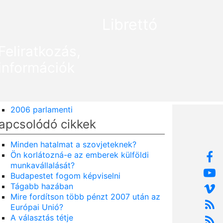
Librettó
Feliratkozás,
információk
2006 parlamenti
apcsolódó cikkek
Minden hatalmat a szovjeteknek?
Ön korlátozná-e az emberek külföldi
munkavállalását?
Budapestet fogom képviselni
Tágabb hazában
Mire fordítson több pénzt 2007 után az
Európai Unió?
A választás tétje