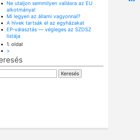
Ne utaljon semmilyen vallásra az EU
alkotmánya!
Mi legyen az állami vagyonnal?
A hívek tartsák el az egyházakat
EP-választás — végleges az SZDSZ
listája
1. oldal
ldalszámozás
Következő
>
oldal
eresés