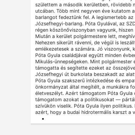
születtem a második kerületben, rövidebb me
utcában. Több mint negyven éve kutatom a 
barlangot fedeztünk fel. A legismertebb az 
Józsefhegyi-barlang. Póta Gyulával, az SZD
régen köszönőviszonyban vagyunk, hiszen ő 
Miután a kerület polgármestere lett, meghí
Nehezen sikerült rávenni, de végül is leszál
emlékezetesek a számára. Jó viszonyunk, kö
Póta Gyula családjával együtt minden évbe
Mikulás-ünnepségeken. Mint polgármester 
támogatta és segítette ezeket az összejöve
Józsefhegyi út burkolata beszakadt az alatt
Póta Gyula szakszerű intézkedése és empati
önkormányzat által megítélt, a munkákra ford
életveszélyt. Azért támogatom Póta Gyula 
támogatom azokat a politikusokat — pártáll
szívükön viselik. Póta Gyula ilyen politiku
azért, hogy a budai hidrotermális karszt a 