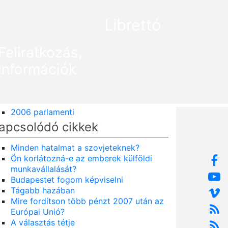
Librettó
Feliratkozás,
információk
2006 parlamenti
apcsolódó cikkek
Minden hatalmat a szovjeteknek?
Ön korlátozná-e az emberek külföldi
munkavállalását?
Budapestet fogom képviselni
Tágabb hazában
Mire fordítson több pénzt 2007 után az
Európai Unió?
A választás tétje