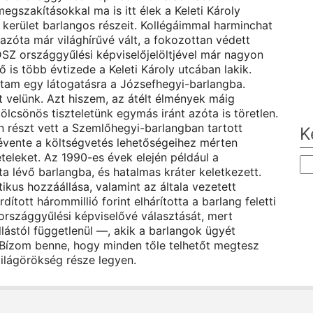
gszakításokkal ma is itt élek a Keleti Károly
kerület barlangos részeit. Kollégáimmal harminchat
azóta már világhírűvé vált, a fokozottan védett
SZ országgyűlési képviselőjelöltjével már nagyon
is több évtizede a Keleti Károly utcában lakik.
vtam egy látogatásra a Józsefhegyi-barlangba.
lt velünk. Azt hiszem, az átélt élmények máig
O
lcsönös tiszteletünk egymás iránt azóta is töretlen.
n részt vett a Szemlőhegyi-barlangban tartott
K
évente a költségvetés lehetőségeihez mérten
teleket. Az 1990-es évek elején például a
a lévő barlangba, és hatalmas kráter keletkezett.
kus hozzáállása, valamint az általa vezetett
ított hárommillió forint elhárította a barlang feletti
országgyűlési képviselővé választását, mert
ástól függetlenül —, akik a barlangok ügyét
s. Bízom benne, hogy minden tőle telhetőt megtesz
világörökség része legyen.