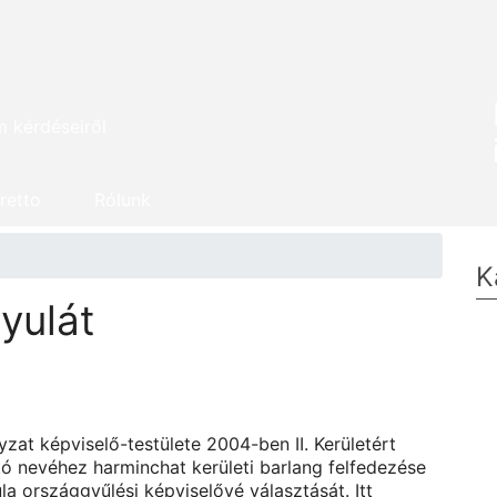
m kérdéseiről
retto
Rólunk
K
yulát
at képviselő-testülete 2004-ben II. Kerületért
ó nevéhez harminchat kerületi barlang felfedezése
 országgyűlési képviselővé választását. Itt