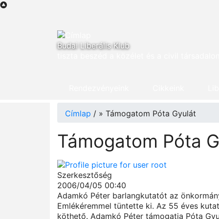
Ugrás
a
tartalomra
Budai Liberális Klub
tiszta beszéd a közélet és a civil társadalo
Rendezvényeink
Cikkeink
Lib
Címlap
/
Támogatom Póta Gyulát
Morzsa
Támogatom Póta G
Szerkesztőség
2006/04/05 00:40
Adamkó Péter barlangkutatót az önkormányz
Emlékéremmel tüntette ki. Az 55 éves kutat
köthető. Adamkó Péter támogatja Póta Gyula