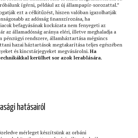
óbálunk ígérni, például az új állampapír-sorozattal.”
atják ezt a célkitűzést, hiszen valóban igazolhatják
onságosabb az adósság ﬁnanszírozása, ha
piacok befagyásának kockázata nem fenyegeti az
r az államadósság aránya eléri, illetve meghaladja a
m pénzügyi rendszere, államháztartása mégsincs
ttani hazai háztartások megtakarítása teljes egészében
yeket és kincstárjegyeket megvásárolni.
Ha
echnikákkal kerülhet sor azok lerablására.
asági hatásairól
közeledve mérleget készítsünk az orbáni