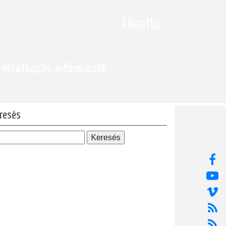
Librettó
Feliratkozás, információk
resés