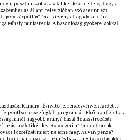
am nem pusztán szóhasználat kérdése, de tény, hogy a
zakember az állami televízióban szó szerint ezt
, jár a kárpótlás” és a törvény elfogadása után
rga Mihály miniszter is. A hasonlóság gyökerei sokkal
Gazdasági Kamara „Évnyitó” c. rendezvényén hirdette
 tíz pontban összefoglalt programját. Első pontként az
dósság minél nagyobb arányú hazai ﬁnanszírozását
zírozása üzleti kérdés. Ha megéri a Templetonnak,
ovács Józsefnek miért ne érné meg, ha van pénze?
en forintban ﬁnanszírozni és hazai megtakarításokból.