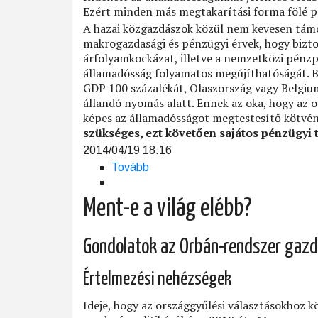
Ezért minden más megtakarítási forma fölé pr
A hazai közgazdászok közül nem kevesen támog
makrogazdasági és pénzügyi érvek, hogy bizt
árfolyamkockázat, illetve a nemzetközi pénz
államadósság folyamatos megújíthatóságát. Bá
GDP 100 százalékát, Olaszország vagy Belgiu
állandó nyomás alatt. Ennek az oka, hogy az o
képes az államadósságot megtestesítő kötvén
szükséges, ezt követően sajátos pénzügyi t
2014/04/19 18:16
Tovább
(A
maffiaállam
piramisjátéka)
Ment-e a világ elébb?
Gondolatok az Orbán-rendszer gazd
Értelmezési nehézségek
Ideje, hogy az országgyűlési választásokhoz 