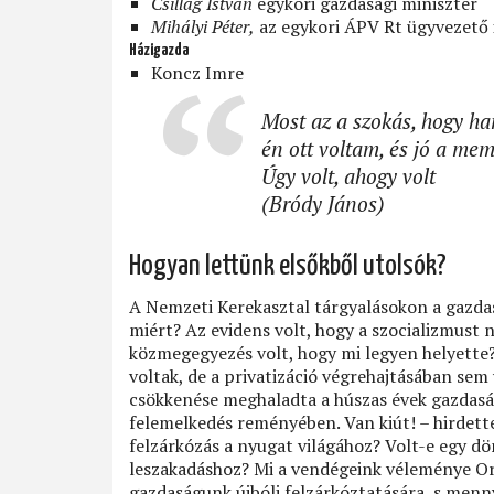
Csillag István
egykori gazdasági miniszter
Mihályi Péter,
az egykori ÁPV Rt ügyvezető 
Házigazda
Koncz Imre
Most az a szokás, hogy ha
én ott voltam, és jó a me
Úgy volt, ahogy volt
(Bródy János)
Hogyan lettünk elsőkből utolsók?
A Nemzeti Kerekasztal tárgyalásokon a gazdas
miért? Az evidens volt, hogy a szocializmust 
közmegegyezés volt, hogy mi legyen helyette
voltak, de a privatizáció végrehajtásában sem 
csökkenése meghaladta a húszas évek gazdasági
felemelkedés reményében. Van kiút! – hirdett
felzárkózás a nyugat világához? Volt-e egy dön
leszakadáshoz? Mi a vendégeink véleménye Orb
gazdaságunk újbóli felzárkóztatására, s menn