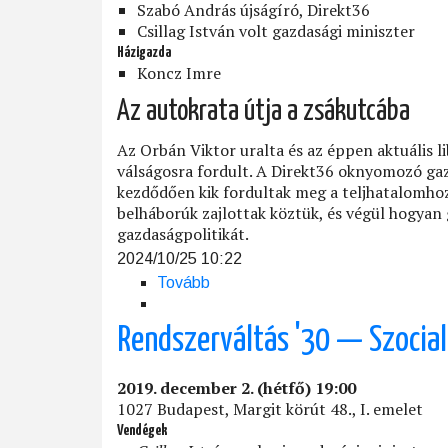
Szabó András újságíró, Direkt36
Csillag István volt gazdasági miniszter
Házigazda
Koncz Imre
Az autokrata útja a zsákutcába
Az Orbán Viktor uralta és az éppen aktuális l
válságosra fordult. A Direkt36 oknyomozó gaz
kezdődően kik fordultak meg a teljhatalomhoz
belháborúk zajlottak köztük, és végül hogyan
gazdaságpolitikát.
2024/10/25 10:22
Tovább
(Ki
csinálja
itt
Rendszerváltás '30 — Szocia
a
gazdaságpolitikát?)
2019. december 2. (hétfő) 19:00
1027 Budapest, Margit körút 48., I. emelet
Vendégek