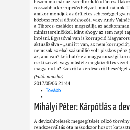
hiszen ma már az ezredforduló után csatlako
rosszabb a korrupciós helyzet, mint nálunk. U
amikor mondjuk az őrületes sebességgel gya
közbeszerzési döntéshozót, vagy Andy Vajnáé
a Tiborcz-családot megszállja az adókommand
miniszterelnökkel. Mint ahogy az sem napi ta
intézni. Egyszóval van is korrupció Magyaro
aktualizálva – „ami itt van, az nem korrupció
nemcsak az első százmillió volt piszkos pénz 
az, ami van? Leírható-e a magyarországi korr
eszközeivel, vagy másféle megközelítés veze
magyar útja? Ezekről a kérdésekről beszélget 
(Fotó: mno.hu)
2017/05/06 21:44
Tovább
(Nemzeti
korrupció)
Mihályi Péter: Kárpótlás a de
A devizahitelesek megsegítését célzó törvén
rendszerváltás óta másodszor hozott katasztr