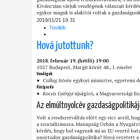
Kíváncsian várjuk vendégeink válaszait kérdé
egykor maguk is alakítói voltak a gazdaságun
2019/11/21 19:31
Tovább
(Rendszerváltás
'30
—
Hová jutottunk?
Szocializmusból
kapitalizmusba)
2018. február 19. (hétfő) 19:00
1027 Budapest, Margit körút 48., I. emelet
Vendégek
Csillag István
egykori miniszter, egyetemi 
Házigazda
Kocsis Györgyi
újságíró, a Magyarországi Eu
Az elmúltnyolcév gazdaságpolitikáj
Volt a rendszerváltás előtt egy vicc arról, h
a szocializmusra. Manapság Orbán a Nyugatról á
kérdés, hogy hol vagyunk mi az EU vezető hat
unortodox gazdaságpolitika? Hová vezetett a