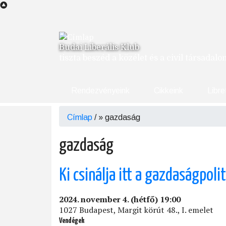
Ugrás
a
tartalomra
Budai Liberális Klub
tiszta beszéd a közélet és a civil társadal
Rendezvényeink
Cikkeink
Libre
Címlap
/
gazdaság
Morzsa
gazdaság
Ki csinálja itt a gazdaságpoli
2024. november 4. (hétfő) 19:00
1027 Budapest, Margit körút 48., I. emelet
Vendégek