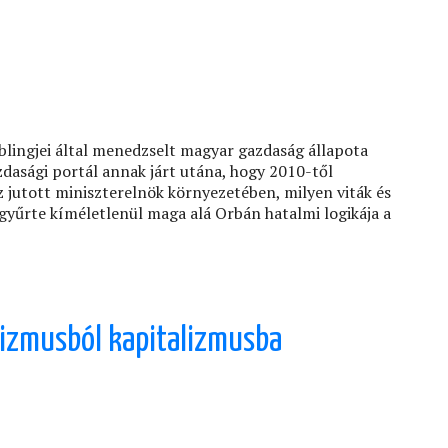
iblingjei által menedzselt magyar gazdaság állapota
dasági portál annak járt utána, hogy 2010-től
 jutott miniszterelnök környezetében, milyen viták és
 gyűrte kíméletlenül maga alá Orbán hatalmi logikája a
lizmusból kapitalizmusba