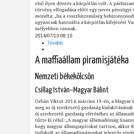
első ilyen döntés a kárpótlás volt. A párhuz
törvény elfogadása előtt egy neves pénzügyi s
mondta: „ha a rosszhiszeműség bebizonyosodik
ugyancsak használta a kárpótlás kifejezést Va
mélyebben vannak.
2014/07/13 08:10
Tovább
(Mihályi
Péter:
Kárpótlás
A maffiaállam piramisjátéka
a
devizahiteleseknek?)
Nemzeti békekölcsön
Csillag István–Magyar Bálint
Orbán Viktor 2014. március 19-én, a Magyar 
meg az új szerkezetű gazdaság kialakításának
új szerkezetű gazdaság eléréséhez az állama
tűzte ki célul: „A magyar államadósság ﬁnans
hogy magyar állampapírokat tartson, akkor K
Indokolt az államadósságunkat jelentős részb