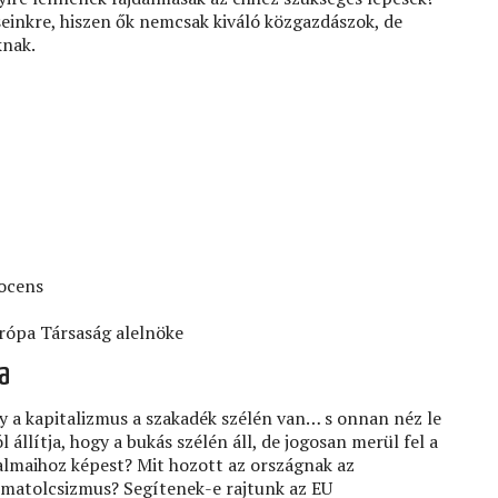
seinkre, hiszen ők nemcsak kiváló közgazdászok, de
knak.
docens
rópa Társaság alelnöke
a
ogy a kapitalizmus a szakadék szélén van… s onnan néz le
llítja, hogy a bukás szélén áll, de jogosan merül fel a
almaihoz képest? Mit hozott az országnak az
 matolcsizmus? Segítenek-e rajtunk az EU