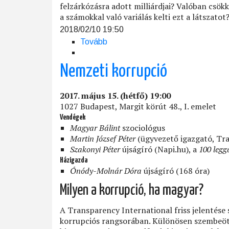
felzárkózásra adott milliárdjai? Valóban csök
a számokkal való variálás kelti ezt a látszatot
2018/02/10 19:50
Tovább
(Hová
jutottunk?)
Nemzeti korrupció
2017. május 15. (hétfő) 19:00
1027 Budapest, Margit körút 48., I. emelet
Vendégek
Magyar Bálint
szociológus
Martin József Péter
(ügyvezető igazgató, Tr
Szakonyi Péter
újságíró (Napi.hu), a
100 leg
Házigazda
Ónódy-Molnár Dóra
újságíró (168 óra)
Milyen a korrupció, ha magyar?
A Transparency International friss jelentése 
korrupciós rangsorában. Különösen szembeötlő