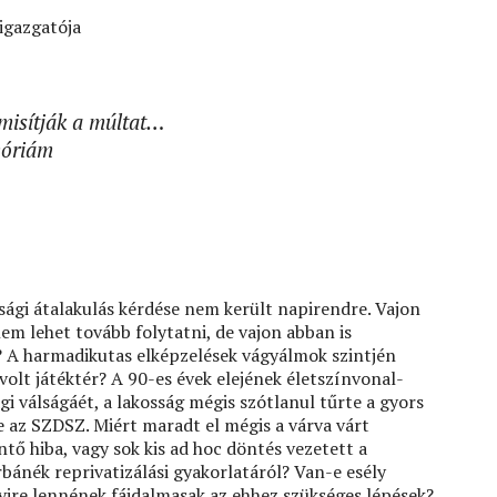
igazgatója
misítják a múltat…
móriám
ági átalakulás kérdése nem került napirendre. Vajon
nem lehet tovább folytatni, de vajon abban is
? A harmadikutas elképzelések vágyálmok szintjén
volt játéktér? A 90-es évek elejének életszínvonal-
 válságáét, a lakosság mégis szótlanul tűrte a gyors
e az SZDSZ. Miért maradt el mégis a várva várt
tő hiba, vagy sok kis ad hoc döntés vezetett a
ánék reprivatizálási gyakorlatáról? Van-e esély
yire lennének fájdalmasak az ehhez szükséges lépések?