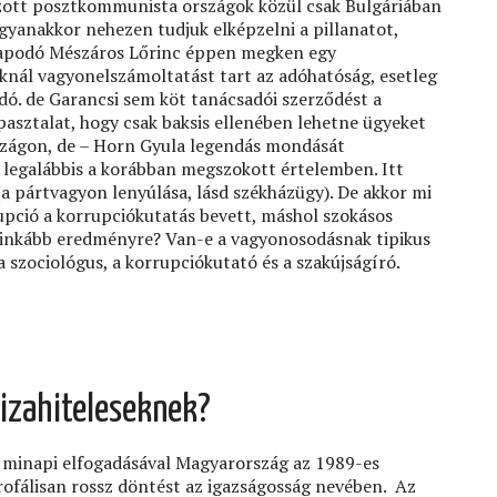
zott posztkommunista országok közül csak Bulgáriában
gyanakkor nehezen tudjuk elképzelni a pillanatot,
rapodó Mészáros Lőrinc éppen megken egy
knál vagyonelszámoltatást tart az adóhatóság, esetleg
ó. de Garancsi sem köt tanácsadói szerződést a
pasztalat, hogy csak baksis ellenében lehetne ügyeket
rszágon, de – Horn Gyula legendás mondását
”, legalábbis a korábban megszokott értelemben. Itt
(a pártvagyon lenyúlása, lásd székházügy). De akkor mi
upció a korrupciókutatás bevett, máshol szokásos
t inkább eredményre? Van-e a vagyonosodásnak tipikus
a szociológus, a korrupciókutató és a szakújságíró.
vizahiteleseknek?
y minapi elfogadásával Magyarország az 1989-es
ofálisan rossz döntést az igazságosság nevében. Az