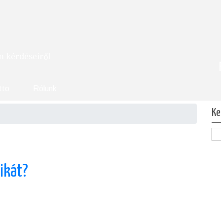
om kérdéseiről
tto
Rólunk
Ke
tikát?