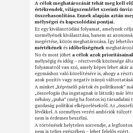
A célok meghatározását tehát meg kell előz
értékrendek, világszemlélet szerinti önviz
összehasonlítása. Ennek alapján aztán m
mélységei és kapcsolódási pontjai.
Ez egy kiválasztódási folyamat, amelynek célj
személyének kiválasztása, hanem az azonosság
megértése, közös meghatározása. Így lehetőv
mértékének
és
időbeliségének
meghatározá
No és most jöhet
a célok azok prioritásaina
mélységig és időig – résztvevők közössége ál
folyamatról van szó, amely képes lehet akár az
egymáshoz való közelítésére is, ahogy a rész
azok pozitív vagy negatív irányú változtatásá
A minket „képviselő pártok és politikusok” má
„összefogás (ha ingatagnak is látszik) már lét
néhány „puha” (még ha fontos is) társadalmi 
gazdaság politikai elképzelésekről. Az „össz
lévőkkel. A személyes vezéri ambíciók túlzott
nem is érdemes beszélni.
A történések helytelen sorrendje, a legfontos
nem is teljes egészében – lehet felelős ezért.