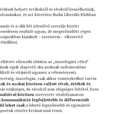
érdések helyett értékekről és elvekről beszélhetünk,
lvasásakor, és azt követően Budai Liberális Klubban
ás és a cikk két jelenlévő szerzője között
elkesedésem enyhült ugyan, de megerősödött régen
szágunkban kialakult – szerintem – elkeserítő
ó témákhoz.
ellátott ellenzéki oldalon az „összefogást célzó”
ának egyik alapvető oka azoknak nyilvánvalóan
ikkről és vitájáról ugyanez a véleményem).
zövetség, összefogás, csak akkor reménykedhet tartós
tak és azokat közösen vallott elvek, értékek és
ár szükséges, de távolról sem elégséges feltétel. Ezen
málóival közösen
szervezett vitafolyamaton
a kommunikáció legfejlettebb és differenciált
ül lehet csak
a lehető legszélesebb és egymástól
oportok részére kívánatossá tenni.