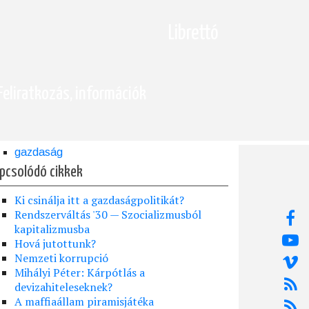
Librettó
Feliratkozás, információk
gazdaság
pcsolódó cikkek
Ki csinálja itt a gazdaságpolitikát?
Rendszerváltás '30 — Szocializmusból
kapitalizmusba
Hová jutottunk?
Nemzeti korrupció
Mihályi Péter: Kárpótlás a
devizahiteleseknek?
A maffiaállam piramisjátéka