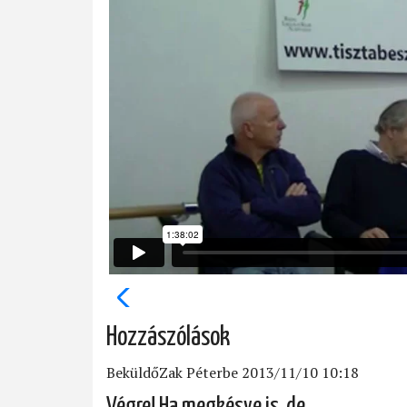
Hozzászólások
Beküldő
Zak Péter
be 2013/11/10 10:18
Végre! Ha megkésve is, de