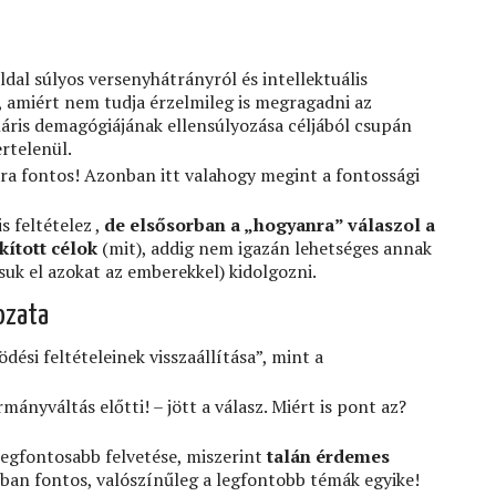
ldal súlyos versenyhátrányról és intellektuális
, amiért nem tudja érzelmileg is megragadni az
áris demagógiájának ellensúlyozása céljából csupán
ertelenül.
sára fontos! Azonban itt valahogy megint a fontossági
s feltételez ,
de elsősorban a „hogyanra” válaszol a
kított célok
(mit), addig nem igazán lehetséges annak
uk el azokat az emberekkel) kidolgozni.
ozata
dési feltételeinek visszaállítása”, mint a
mányváltás előtti! – jött a válasz. Miért is pont az?
 legfontosabb felvetése, miszerint
talán érdemes
ban fontos, valószínűleg a legfontobb témák egyike!