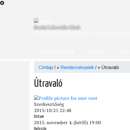
Ugrás
a
tartalomra
Budai Liberális Klub
tiszta beszéd a közélet és a civil társadal
Rendezvényeink
Cikkeink
Libre
Címlap
/
Rendezvényeink
/
Útravaló
Morzsa
Útravaló
Szerkesztőség
2013/10/25 22:48
Dátum
2013. november 4. (hétfő) 19:00
Helyszín