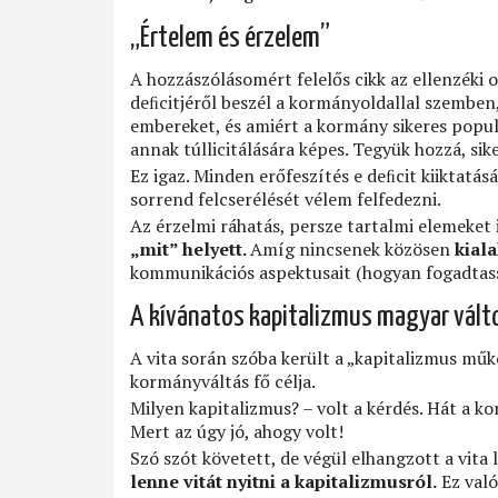
„Értelem és érzelem”
A hozzászólásomért felelős cikk az ellenzéki o
deﬁcitjéről beszél a kormányoldallal szemben
embereket, és amiért a kormány sikeres popul
annak túllicitálására képes. Tegyük hozzá, sik
Ez igaz. Minden erőfeszítés e deﬁcit kiiktatá
sorrend felcserélését vélem felfedezni.
Az érzelmi ráhatás, persze tartalmi elemeket i
„mit” helyett.
Amíg nincsenek közösen
kiala
kommunikációs aspektusait (hogyan fogadtass
A kívánatos kapitalizmus magyar vált
A vita során szóba került a „kapitalizmus műkö
kormányváltás fő célja.
Milyen kapitalizmus? – volt a kérdés. Hát a kor
Mert az úgy jó, ahogy volt!
Szó szót követett, de végül elhangzott a vita
lenne vitát nyitni a kapitalizmusról.
Ez való