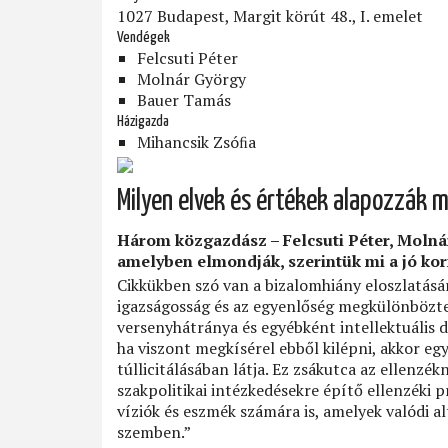
1027 Budapest, Margit körút 48., I. emelet
Vendégek
Felcsuti Péter
Molnár György
Bauer Tamás
Házigazda
Mihancsik Zsóﬁa
Milyen elvek és értékek alapozzák 
Három közgazdász – Felcsuti Péter, Molnár 
amelyben elmondják, szerintük mi a jó kor
Cikkükben szó van a bizalomhiány eloszlatásáró
igazságosság és az egyenlőség megkülönböztet
versenyhátránya és egyébként intellektuális de
ha viszont megkísérel ebből kilépni, akkor eg
túllicitálásában látja. Ez zsákutca az ellenzék
szakpolitikai intézkedésekre építő ellenzéki 
víziók és eszmék számára is, amelyek valódi a
szemben.”