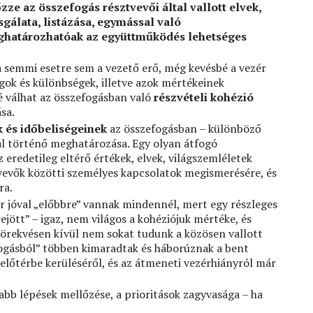
ze az összefogás résztvevői által vallott elvek,
sgálata, listázása, egymással való
eghatározhatóak az együttműködés lehetséges
a semmi esetre sem a vezető erő, még kevésbé a vezér
ok és különbségek, illetve azok mértékeinek
é válhat az összefogásban való
részvételi kohézió
sa.
k és időbeliségeinek
az összefogásban – különböző
tal történő meghatározása. Egy olyan átfogó
 eredetileg eltérő értékek, elvek, világszemléletek
tvevők közötti személyes kapcsolatok megismerésére, és
ra.
r jóval „előbbre” vannak mindennél, mert egy részleges
rejött” – igaz, nem világos a kohéziójuk mértéke, és
törekvésen kívül nem sokat tudunk a közösen vallott
efogásból” többen kimaradtak és háborúznak a bent
 előtérbe kerüléséről, és az átmeneti vezérhiányról már
abb lépések mellőzése, a prioritások zagyvasága – ha