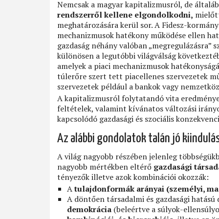
Nemcsak a magyar kapitalizmusról, de általá
rendszerről kellene elgondolkodni,
mielőtt
meghatározására kerül sor. A Fidesz-kormány p
mechanizmusok hatékony működése ellen hat, 
gazdaság néhány valóban „megregulázásra” szo
különösen a legutóbbi világválság következtéb
amelyek a piaci mechanizmusok hatékonyságá
túlerőre szert tett piacellenes szervezetek m
szervezetek például a bankok vagy nemzetköz
A kapitalizmusról folytatandó vita eredménye
feltételek, valamint kívánatos változási irá
kapcsolódó gazdasági és szociális konzekvenci
Az alábbi gondolatok talán jó kiindulá
A világ nagyobb részében jelenleg többségü
nagyobb mértékben eltérő
gazdasági társad
tényezők illetve azok kombinációi okozzák:
A
tulajdonformák arányai (személyi, mag
A döntően társadalmi és gazdasági hatású
demokrácia
(beleértve a súlyok-ellensúly