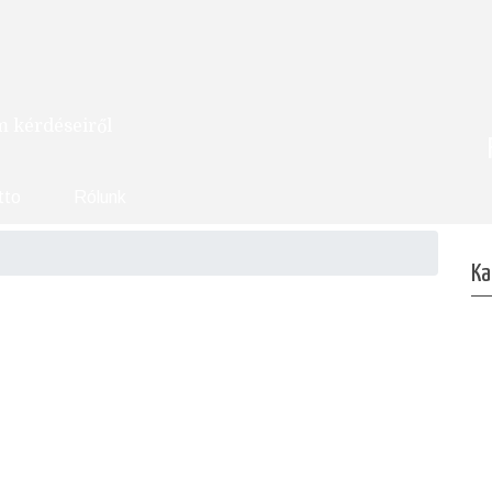
om kérdéseiről
tto
Rólunk
Ka