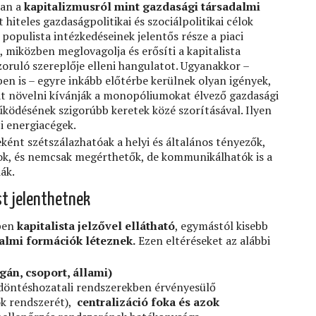
ban a
kapitalizmusról mint gazdasági társadalmi
 hiteles gazdaságpolitikai és szociálpolitikai célok
opulista intézkedéseinek jelentős része a piaci
miközben meglovagolja és erősíti a kapitalista
ruló szereplője elleni hangulatot. Ugyanakkor –
en is – egyre inkább előtérbe kerülnek olyan igények,
t növelni kívánják a monopóliumokat élvező gazdasági
űködésének szigorúbb keretek közé szorításával. Ilyen
i energiacégek.
ként szétszálazhatóak a helyi és általános tényezők,
nyok, és nemcsak megérthetők, de kommunikálhatók is a
ák.
st jelenthetnek
kben
kapitalista jelzővel ellátható
, egymástól kisebb
almi formációk léteznek.
Ezen eltéréseket az alábbi
án, csoport, állami)
 döntéshozatali rendszerekben érvényesülő
ok rendszerét),
centralizáció foka és azok