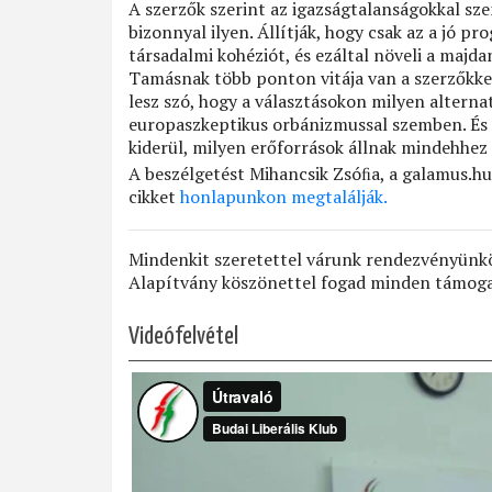
A szerzők szerint az igazságtalanságokkal sz
bizonnyal ilyen. Állítják, hogy csak az a jó pr
társadalmi kohéziót, és ezáltal növeli a majd
Tamásnak több ponton vitája van a szerzőkkel.
lesz szó, hogy a választásokon milyen alternat
europaszkeptikus orbánizmussal szemben. És m
kiderül, milyen erőforrások állnak mindehhez
A beszélgetést Mihancsik Zsóﬁa, a galamus.hu 
cikket
honlapunkon megtalálják.
Mindenkit szeretettel várunk rendezvényünkön
Alapítvány köszönettel fogad minden támoga
Videófelvétel