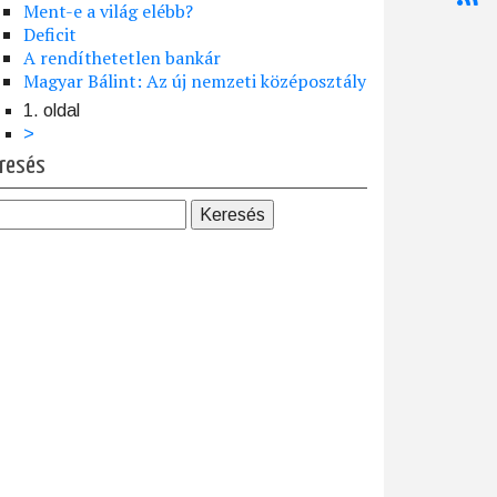
Ment-e a világ elébb?
Deficit
A rendíthetetlen bankár
Magyar Bálint: Az új nemzeti középosztály
1. oldal
dalszámozás
Következő
>
oldal
resés