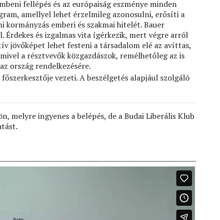
embeni fellépés és az európaiság eszménye minden
ogram, amellyel lehet érzelmileg azonosulni, erősíti a
ani kormányzás emberi és szakmai hitelét. Bauer
 Érdekes és izgalmas vita ígérkezik, mert végre arról
ív jövőképet lehet festeni a társadalom elé az avíttas,
ivel a résztvevők közgazdászok, remélhetőleg az is
 az ország rendelkezésére.
főszerkesztője vezeti. A beszélgetés alapjául szolgáló
, melyre ingyenes a belépés, de a Budai Liberális Klub
tást.