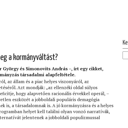
Ol
Ke
meg a kormányváltást?
György és Simonovits András –, írt egy cikket,
mányzás társadalmi alapfeltétele.
l, az állam és a piac helyes viszonyáról, az
éséről. Azt mondják: „az ellenzéki oldal súlyos
ﬁcitje, hogy alapvetően racionális érvekkel operál, –
yetlen eszközét a jobboldali populáris demagógia
nek is, a társadalomnak is. A jó kormányzásra és a helyes
programban helyet kell találni olyan vonzó narratívák,
lternatívát jelentenek a jobboldali populizmussal