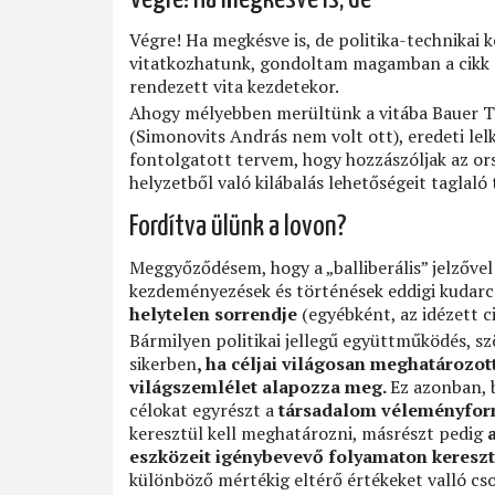
Végre! Ha megkésve is, de politika-technikai k
vitatkozhatunk, gondoltam magamban a cikk o
rendezett vita kezdetekor.
Ahogy mélyebben merültünk a vitába Bauer Tam
(Simonovits András nem volt ott), eredeti l
fontolgatott tervem, hogy hozzászóljak az or
helyzetből való kilábalás lehetőségeit taglal
Fordítva ülünk a lovon?
Meggyőződésem, hogy a „balliberális” jelzővel 
kezdeményezések és történések eddigi kudarc
helytelen sorrendje
(egyébként, az idézett c
Bármilyen politikai jellegű együttműködés, s
sikerben
, ha céljai világosan meghatározot
világszemlélet alapozza meg.
Ez azonban, b
célokat egyrészt a
társadalom véleményfor
keresztül kell meghatározni, másrészt pedig
eszközeit
igénybevevő folyamaton kereszt
különböző mértékig eltérő értékeket valló cs