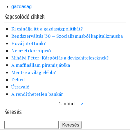
gazdaság
Kapcsolódó cikkek
Ki csinálja itt a gazdaságpolitikát?
Rendszerváltás '30 — Szocializmusból kapitalizmusba
Hová jutottunk?
Nemzeti korrupció
Mihályi Péter: Kárpótlás a devizahiteleseknek?
A maffiaállam piramisjátéka
Ment-e a világ elébb?
Deficit
Útravaló
A rendíthetetlen bankár
1. oldal
Következő
>
Oldalszámozás
oldal
Keresés