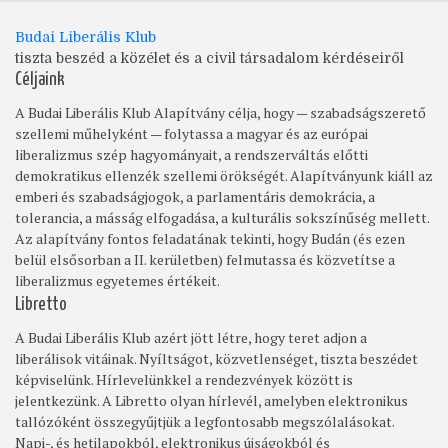
Budai Liberális Klub
tiszta beszéd a közélet és a civil társadalom kérdéseiről
Céljaink
A Budai Liberális Klub Alapítvány célja, hogy — szabadságszerető
szellemi műhelyként — folytassa a magyar és az európai
liberalizmus szép hagyományait, a rendszerváltás előtti
demokratikus ellenzék szellemi örökségét. Alapítványunk kiáll az
emberi és szabadságjogok, a parlamentáris demokrácia, a
tolerancia, a másság elfogadása, a kulturális sokszínűség mellett.
Az alapítvány fontos feladatának tekinti, hogy Budán (és ezen
belül elsősorban a II. kerületben) felmutassa és közvetítse a
liberalizmus egyetemes értékeit.
Libretto
A Budai Liberális Klub azért jött létre, hogy teret adjon a
liberálisok vitáinak. Nyíltságot, közvetlenséget, tiszta beszédet
képviselünk. Hírlevelünkkel a rendezvények között is
jelentkezünk. A Libretto olyan hírlevél, amelyben elektronikus
tallózóként összegyűjtjük a legfontosabb megszólalásokat.
Napi-, és hetilapokból, elektronikus újságokból és