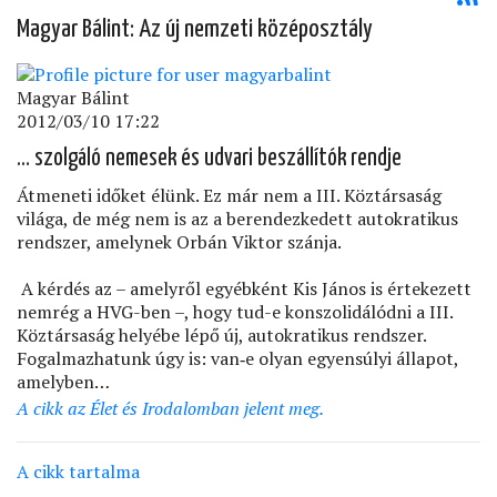
Magyar Bálint: Az új nemzeti középosztály
Magyar Bálint
2012/03/10 17:22
… szolgáló nemesek és udvari beszállítók rendje
Átmeneti időket élünk. Ez már nem a III. Köztársaság
világa, de még nem is az a berendezkedett autokratikus
rendszer, amelynek Orbán Viktor szánja.
A kérdés az – amelyről egyébként Kis János is értekezett
nemrég a HVG-ben –, hogy tud-e konszolidálódni a III.
Köztársaság helyébe lépő új, autokratikus rendszer.
Fogalmazhatunk úgy is: van‑e olyan egyensúlyi állapot,
amelyben…
A cikk az Élet és Irodalomban jelent meg.
A cikk tartalma