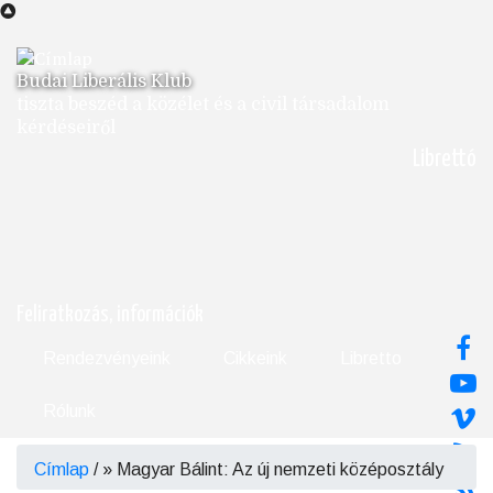
Ugrás
a
tartalomra
Budai Liberális Klub
tiszta beszéd a közélet és a civil társadalom
kérdéseiről
Librettó
Feliratkozás, információk
Rendezvényeink
Cikkeink
Libretto
Rólunk
Címlap
/
Magyar Bálint: Az új nemzeti középosztály
Morzsa