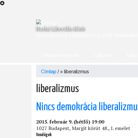
Ugrás
a
tartalomra
Budai Liberális Klub
tiszta beszéd a közélet és a civil társadal
Rendezvényeink
Cikkeink
Libre
Címlap
/
liberalizmus
Morzsa
liberalizmus
Nincs demokrácia liberalizmu
2015. február 9. (hétfő) 19:00
1027 Budapest, Margit körút 48., I. emelet
Vendégek