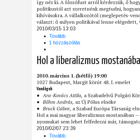
így néz ki. A ﬁlozófust arról kérdezzük, ő hogy
politikustól azt szeretnénk megtudni, hogyan 
kihívásokra. A vállalkozótól (meglepetés-ven
választ: ő milyen politikával lenne elégedett,
2010/03/15 13:03
Tovább
(Hogyan
1 hozzászólás
készül
a
liberális
Hol a liberalizmus mostanáb
pite?)
2010. március 1. (hétfő) 19:00
1027 Budapest, Margit körút 48. I. emelet
Vendégek
Ara-Kovács Attila,
a Szabadelvű Polgári Kör
Bőhm András,
az Új Pólus elnöke
Bruck Gábor,
a Szabad Európa Társaság eln
Hol a mai magyar liberalizmus mostanában — h
nyomukat sem lehet felfedezni már, támogat
2010/02/07 23:39
Tovább
(Hol