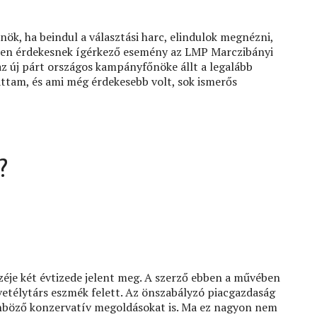
ök, ha beindul a választási harc, elindulok megnézni,
tlen érdekesnek ígérkező esemény az LMP Marczibányi
t az új párt országos kampányfőnöke állt a legalább
áttam, és ami még érdekesebb volt, sok ismerős
?
éje két évtizede jelent meg. A szerző ebben a művében
 vetélytárs eszmék felett. Az önszabályzó piacgazdaság
lönböző konzervatív megoldásokat is. Ma ez nagyon nem