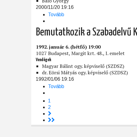
Baló György
2000/11/20 19:16
Tovább
(Lehetséges-
e
Magyarországon
Bemutatkozik a Szabadelvű 
erős,
liberális
1992. január 6. (hétfő) 19:00
középpárt?)
1027 Budapest, Margit krt. 48., I. emelet
Vendégek
Magyar Bálint ogy. képviselő (SZDSZ)
dr. Eörsi Mátyás ogy. képviselő (SZDSZ)
1992/01/06 19:16
Tovább
(Bemutatkozik
a
Szabadelvű
Jelenlegi
1
Oldalszámozás
Kör)
oldal
Page
2
>
>>