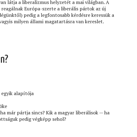
an látja a liberalizmus helyzetét a mai világban. A
reagálnak Európa-szerte a liberális pártok az új
dégünktől) pedig a legfontosabb kérdésre keressük a
 vagyis milyen állami magatartásra van kereslet.
an?
 egyik alapítója
öke
a már pártja sincs? Kik a magyar liberálisok — ha
ottságuk pedig végképp sehol?