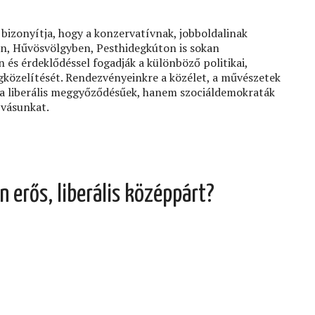
bizonyítja, hogy a konzervatívnak, jobboldalinak
n, Hűvösvölgyben, Pesthidegkúton is sokan
n és érdeklődéssel fogadják a különböző politikai,
gközelítését. Rendezvényeinkre a közélet, a művészetek
 a liberális meggyőződésűek, hanem szociáldemokraták
ívásunkat.
erős, liberális középpárt?