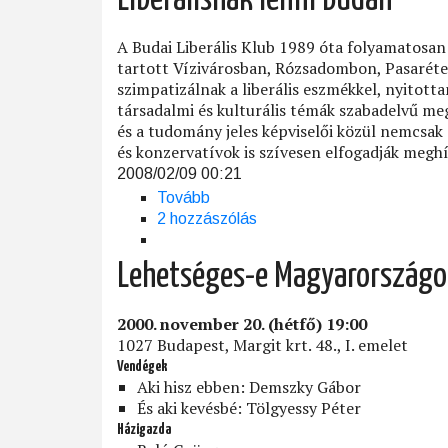
Liberálisnak lenni Budán
A Budai Liberális Klub 1989 óta folyamatosan 
tartott Vízivárosban, Rózsadombon, Pasaréte
szimpatizálnak a liberális eszmékkel, nyitotta
társadalmi és kulturális témák szabadelvű me
és a tudomány jeles képviselői közül nemcsak
és konzervatívok is szívesen elfogadják megh
2008/02/09 00:21
Tovább
(Liberálisnak
2 hozzászólás
lenni
Budán)
Lehetséges-e Magyarországon 
2000. november 20. (hétfő) 19:00
1027 Budapest, Margit krt. 48., I. emelet
Vendégek
Aki hisz ebben: Demszky Gábor
És aki kevésbé: Tölgyessy Péter
Házigazda