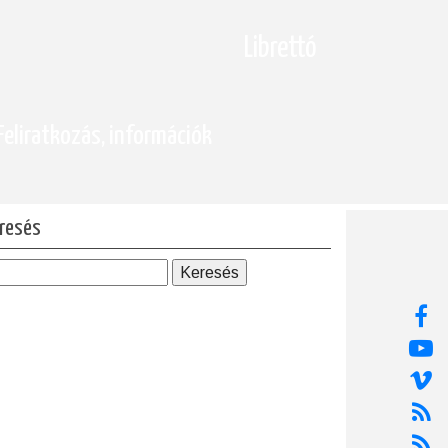
Librettó
Feliratkozás, információk
resés