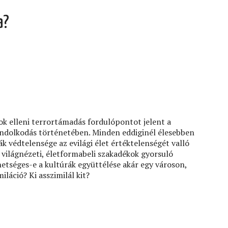
a?
ok elleni terrortámadás fordulópontot jelent a
ondolkodás történetében. Minden eddiginél élesebben
k védtelensége az evilági élet értéktelenségét valló
 világnézeti, életformabeli szakadékok gyorsuló
ehetséges-e a kultúrák együttélése akár egy városon,
iláció? Ki asszimilál kit?