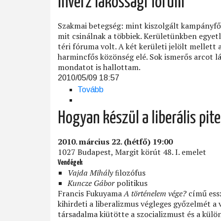
Inverz lakossági fórum
Librettó)
Szakmai betegség: mint kiszolgált kampányfőn
mit csinálnak a többiek. Kerületünkben egye
téri fóruma volt. A két kerületi jelölt mellet
harmincfős közönség elé. Sok ismerős arcot l
mondatot is hallottam.
2010/05/09 18:57
Tovább
(Inverz
lakossági
fórum)
Hogyan készül a liberális pite
2010. március 22. (hétfő) 19:00
1027 Budapest, Margit körút 48. I. emelet
Vendégek
Vajda Mihály
ﬁlozófus
Kuncze Gábor
politikus
Francis Fukuyama
A történelem vége?
című essz
kihirdeti a liberalizmus végleges győzelmét a
társadalma kiütötte a szocializmust és a kü