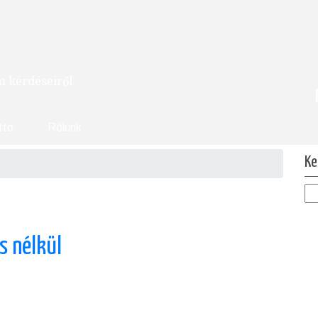
om kérdéseiről
tto
Rólunk
Ke
s nélkül