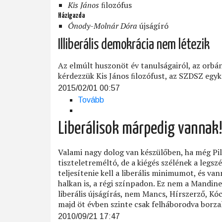
Kis János
ﬁlozófus
Házigazda
Ónody-Molnár Dóra
újságíró
Illiberális demokrácia nem létezik
Az elmúlt huszonöt év tanulságairól, az orbán
kérdezzük Kis János ﬁlozófust, az SZDSZ egyko
2015/02/01 00:57
Tovább
(Nincs
demokrácia
liberalizmus
Liberálisok márpedig vannak
nélkül)
Valami nagy dolog van készülőben, ha még Pil
tiszteletreméltó, de a kiégés szélének a legsz
teljesítenie kell a liberális minimumot, és va
halkan is, a régi színpadon. Ez nem a Mandin
liberális újságírás, nem Mancs, Hírszerző, Kóci
majd öt évben szinte csak felháborodva borza
2010/09/21 17:47