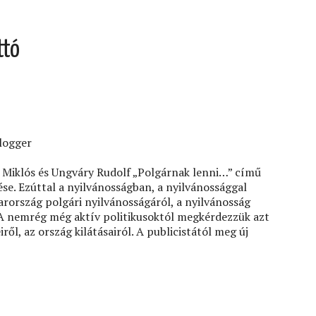
ttó
logger
i Miklós és Ungváry Rudolf „Polgárnak lenni…” című
ése. Ezúttal a nyilvánosságban, a nyilvánossággal
rország polgári nyilvánosságáról, a nyilvánosság
. A nemrég még aktív politikusoktól megkérdezzük azt
ről, az ország kilátásairól. A publicistától meg új