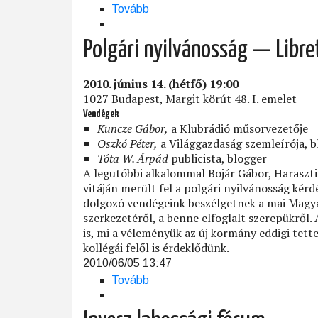
Tovább
(Liberálisok
márpedig
vannak!)
Polgári nyilvánosság — Libre
2010. június 14. (hétfő) 19:00
1027 Budapest, Margit körút 48. I. emelet
Vendégek
Kuncze Gábor,
a Klubrádió műsorvezetője
Oszkó Péter,
a Világgazdaság szemleírója, b
Tóta W. Árpád
publicista, blogger
A legutóbbi alkalommal Bojár Gábor, Haraszt
vitáján merült fel a polgári nyilvánosság kérd
dolgozó vendégeink beszélgetnek a mai Magya
szerkezetéről, a benne elfoglalt szerepükről
is, mi a véleményük az új kormány eddigi tettei
kollégái felől is érdeklődünk.
2010/06/05 13:47
Tovább
(Polgári
nyilvánosság
—