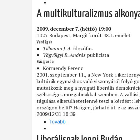
a
liberalizmus
A multikulturalizmus alkony
mostanában?)
2009. december 7. (hétfő) 19:00
1027 Budapest, Margit körút 48. I. emelet
Vendégek
Tillmann J. A.
ﬁlozófus
Vágvölgyi B. András
publicista
Házigazda
Körmendy Ferenc
2001. szeptember 11., a New York-i ikertorny
kultúrák egymáshoz való viszonyáról folyó g
mutatkozik meg a nyugati liberális demokráciá
szélsoséges mozgalmakkal szemben. A vallási,
tágulása elkerülhetetlenné teszi a kérdést: l
országon belül? Ha igen, járható út-e az asszim
2009/12/31 18:39
Tovább
(A
multikulturalizmus
alkonya?)