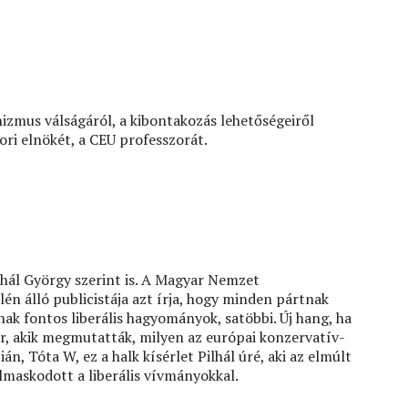
izmus válságáról, a kibontakozás lehetőségeiről
ri elnökét, a CEU professzorát.
!
hál György szerint is. A Magyar Nemzet
élén álló publicistája azt írja, hogy minden pártnak
nnak fontos liberális hagyományok, satöbbi. Új hang, ha
er, akik megmutatták, milyen az európai konzervatív-
án, Tóta W, ez a halk kísérlet Pilhál úré, aki az elmúlt
lmaskodott a liberális vívmányokkal.