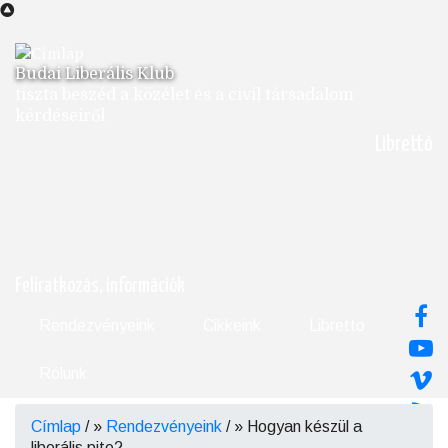
Ugrás
a
tartalomra
Budai Liberális Klub
tiszta beszéd a közélet és a civil társadalom
kérdéseiről
Librettó
Feliratkozás, információk
Rendezvényeink
Cikkeink
Libretto
Rólunk
Címlap
/
Rendezvényeink
/
Hogyan készül a
Morzsa
liberális pite?