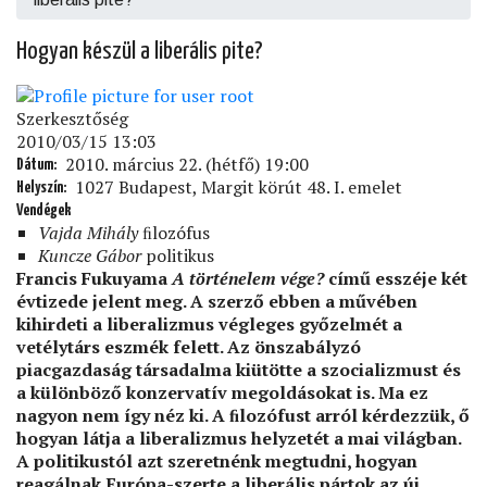
Hogyan készül a liberális pite?
Szerkesztőség
2010/03/15 13:03
2010. március 22. (hétfő) 19:00
Dátum
1027 Budapest, Margit körút 48. I. emelet
Helyszín
Vendégek
Vajda Mihály
ﬁlozófus
Kuncze Gábor
politikus
Francis Fukuyama
A történelem vége?
című esszéje két
évtizede jelent meg. A szerző ebben a művében
kihirdeti a liberalizmus végleges győzelmét a
vetélytárs eszmék felett. Az önszabályzó
piacgazdaság társadalma kiütötte a szocializmust és
a különböző konzervatív megoldásokat is. Ma ez
nagyon nem így néz ki. A ﬁlozófust arról kérdezzük, ő
hogyan látja a liberalizmus helyzetét a mai világban.
A politikustól azt szeretnénk megtudni, hogyan
reagálnak Európa-szerte a liberális pártok az új