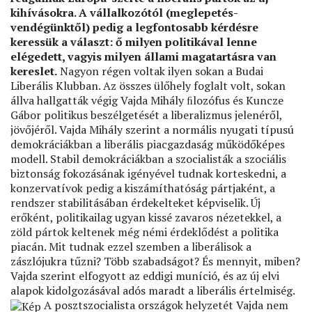
kihívásokra. A vállalkozótól (meglepetés-
vendégünktől) pedig a legfontosabb kérdésre
keressük a választ: ő milyen politikával lenne
elégedett, vagyis milyen állami magatartásra van
kereslet.
Nagyon régen voltak ilyen sokan a Budai
Liberális Klubban. Az összes ülőhely foglalt volt, sokan
állva hallgatták végig Vajda Mihály ﬁlozófus és Kuncze
Gábor politikus beszélgetését a liberalizmus jelenéről,
jövőjéről. Vajda Mihály szerint a normális nyugati típusú
demokráciákban a liberális piacgazdaság működőképes
modell. Stabil demokráciákban a szocialisták a szociális
biztonság fokozásának igényével tudnak korteskedni, a
konzervatívok pedig a kiszámíthatóság pártjaként, a
rendszer stabilitásában érdekelteket képviselik. Új
erőként, politikailag ugyan kissé zavaros nézetekkel, a
zöld pártok keltenek még némi érdeklődést a politika
piacán. Mit tudnak ezzel szemben a liberálisok a
zászlójukra tűzni? Több szabadságot? És mennyit, miben?
Vajda szerint elfogyott az eddigi muníció, és az új elvi
alapok kidolgozásával adós maradt a liberális értelmiség.
A posztszocialista országok helyzetét Vajda nem