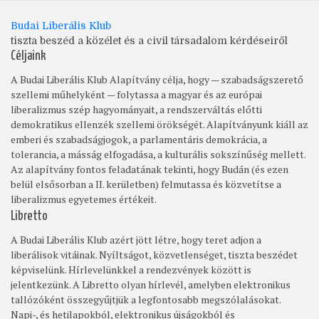
Budai Liberális Klub
tiszta beszéd a közélet és a civil társadalom kérdéseiről
Céljaink
A Budai Liberális Klub Alapítvány célja, hogy — szabadságszerető
szellemi műhelyként — folytassa a magyar és az európai
liberalizmus szép hagyományait, a rendszerváltás előtti
demokratikus ellenzék szellemi örökségét. Alapítványunk kiáll az
emberi és szabadságjogok, a parlamentáris demokrácia, a
tolerancia, a másság elfogadása, a kulturális sokszínűség mellett.
Az alapítvány fontos feladatának tekinti, hogy Budán (és ezen
belül elsősorban a II. kerületben) felmutassa és közvetítse a
liberalizmus egyetemes értékeit.
Libretto
A Budai Liberális Klub azért jött létre, hogy teret adjon a
liberálisok vitáinak. Nyíltságot, közvetlenséget, tiszta beszédet
képviselünk. Hírlevelünkkel a rendezvények között is
jelentkezünk. A Libretto olyan hírlevél, amelyben elektronikus
tallózóként összegyűjtjük a legfontosabb megszólalásokat.
Napi-, és hetilapokból, elektronikus újságokból és