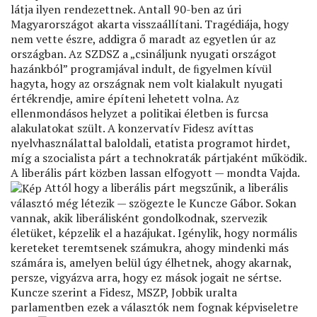
látja ilyen rendezettnek. Antall 90-ben az úri
Magyarországot akarta visszaállítani. Tragédiája, hogy
nem vette észre, addigra ő maradt az egyetlen úr az
országban. Az SZDSZ a „csináljunk nyugati országot
hazánkból” programjával indult, de ﬁgyelmen kívül
hagyta, hogy az országnak nem volt kialakult nyugati
értékrendje, amire építeni lehetett volna. Az
ellenmondásos helyzet a politikai életben is furcsa
alakulatokat szült. A konzervatív Fidesz avíttas
nyelvhasználattal baloldali, etatista programot hirdet,
míg a szocialista párt a technokraták pártjaként működik.
A liberális párt közben lassan elfogyott — mondta Vajda.
Attól hogy a liberális párt megszűnik, a liberális
választó még létezik — szögezte le Kuncze Gábor. Sokan
vannak, akik liberálisként gondolkodnak, szervezik
életüket, képzelik el a hazájukat. Igénylik, hogy normális
kereteket teremtsenek számukra, ahogy mindenki más
számára is, amelyen belül úgy élhetnek, ahogy akarnak,
persze, vigyázva arra, hogy ez mások jogait ne sértse.
Kuncze szerint a Fidesz, MSZP, Jobbik uralta
parlamentben ezek a választók nem fognak képviseletre