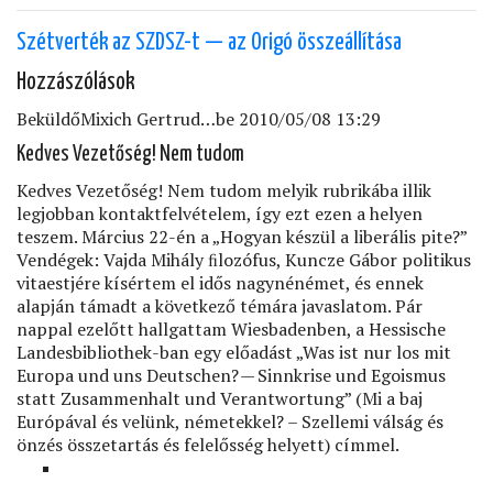
Szétverték az SZDSZ-t — az Origó összeállítása
Hozzászólások
Beküldő
Mixich Gertrud…
be 2010/05/08 13:29
Kedves Vezetőség! Nem tudom
Kedves Vezetőség! Nem tudom melyik rubrikába illik
legjobban kontaktfelvételem, így ezt ezen a helyen
teszem. Március 22-én a „Hogyan készül a liberális pite?”
Vendégek: Vajda Mihály ﬁlozófus, Kuncze Gábor politikus
vitaestjére kísértem el idős nagynénémet, és ennek
alapján támadt a következő témára javaslatom. Pár
nappal ezelőtt hallgattam Wiesbadenben, a Hessische
Landesbibliothek-ban egy előadást „Was ist nur los mit
Europa und uns Deutschen? — Sinnkrise und Egoismus
statt Zusammenhalt und Verantwortung” (Mi a baj
Európával és velünk, németekkel? – Szellemi válság és
önzés összetartás és felelősség helyett) címmel.