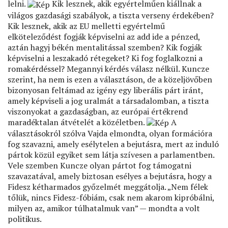
lelni.
Kik lesznek, akik egyértelműen kiállnak a
világos gazdasági szabályok, a tiszta verseny érdekében?
Kik lesznek, akik az EU melletti egyértelmű
elköteleződést fogják képviselni az add ide a pénzed,
aztán hagyj békén mentalitással szemben? Kik fogják
képviselni a leszakadó rétegeket? Ki fog foglalkozni a
romakérdéssel? Megannyi kérdés válasz nélkül. Kuncze
szerint, ha nem is ezen a választáson, de a közeljövőben
bizonyosan feltámad az igény egy liberális párt iránt,
amely képviseli a jog uralmát a társadalomban, a tiszta
viszonyokat a gazdaságban, az európai értékrend
maradéktalan átvételét a közéletben.
A
választásokról szólva Vajda elmondta, olyan formációra
fog szavazni, amely esélytelen a bejutásra, mert az induló
pártok közül egyiket sem látja szívesen a parlamentben.
Vele szemben Kuncze olyan pártot fog támogatni
szavazatával, amely biztosan esélyes a bejutásra, hogy a
Fidesz kétharmados győzelmét meggátolja. „Nem félek
tőlük, nincs Fidesz-fóbiám, csak nem akarom kipróbálni,
milyen az, amikor túlhatalmuk van” — mondta a volt
politikus.