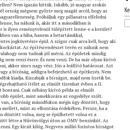
 ellen? Nem igazán hittük. Inkább, jó magyar szokás
Ke
 fél ország mégsem győzte meg magát arról, hogy az
gyarellenesség. Próbáljuk egy pillanatra elfeledni
enne, ha nálunk is, akár itt a másodikban is
 is ilyen reménytelenül túlépített lenne-e a kerület?
kben van a hiba, hanem a betartásukkal,
tes jogkövetésre épül. A szigor csak arra kell, hogy aki
t kockáztat. Az építésrendészet terén ez nálunk nem
 valahogy nem tudnak jól mérni. Az épületek mindig
g nem veszi észre. És nem veszi. De ha már olyan kirívó
i, akkor sincs nagy vész. Jön a leállító határozat. Azt
vagy a bíróság, addigra befejezhető az építkezés. Nem
dfok kiadja. Kiszabják a bírságot, majd nem ﬁzetik be.
égrehajtható ítélet az elmúlt tizenhat évben a II.
t bontani. Csak néhány kirívó példa az elmúlt
yobb épület, mint amekkorára az engedélye szólt.
s van, a bíróság másodfokon mégis úgy döntött, hogy
 mellett, mint az elbontása érdekében. Persze, ha a
n döntött volna, meg se épülhetett volna ez a
jött létre a Hűvösvölgyi úton az ÖMV-benzinkút. Az
tenni. Egy kicsit kilóg. Negyven millió forintos bírságot