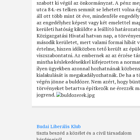
szabott ki végül az önkormányzat. A pénz me
utca 84.-es telken semmit se lehetett volna é
áll ott több mint öt éve, mindenféle engedély 
az engedélyhez képest vagy két emelettel ma
kerületi hatóság kiküldte a leállító határozat
Közigazgatási Hivatal hatvan nap, a törvényes 
második kerületet, mert valami formai hibát vé
értelme, hiszen időközben tető került az épül
viszszabontatni. Az embernek az az érzése tá
mintha késlekedéseikkel kifejezetten a norma
ilyen ügyekben azonnal hozhatnának közbenső
kialakulását is megakadályozhatnák. De ha a t
végén jönne a buldózer. Nem azért, hogy bünt
törvényeket betartva építkezők ne érezzék m
jogrend.
Budai Liberális Klub
tiszta beszéd a közélet és a civil társadalom
kérdéseiről