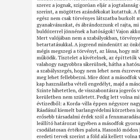
szerez a jognak, szigorúan eljár a jogtalanság
szerint, a mögöttes azándékokat kutattuk. A
egész nem csak törvényes látszatba burkolt ma
gyanakvásunkat, és ábrándozzunk el rajta, mi l
buldózerrel jönnének a hatóságok! Vajon akkor
Mert valójában nem a szabályokban, törvénye
betartatásukkal. A jogrend mindenütt az önkén
mégis megszegi a törvényt, az lássa, hogy mi
működik. Tisztelet a kivételnek, az építtetők
valahogy nagyobbra sikerülnek, hátha a hatósá
a szabályszegés, hogy nem lehet nem észrevenn
meg lehet fellebbezni. Mire dönt a másodfok 
kap használatba vételi engedélyt, majd a máso
Szinte hihetetlen, de visszabontásra jogerős v
kerületben nem született. Pedig lett volna mi
évtizedből: a Korda-villa éppen négyszer nag
Ráadásul kiemelt barlangvédelmi körzetben i
erősebb társadalmi érdek szól a fennmaradása
leállító határozat ügyében a másodfok gyorsa
csodálatosan értékes palota. Hasonló módon 
eredeti tervek szerint a föld alá kellett volna 