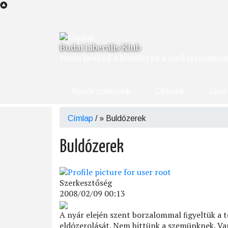
Ugrás
a
tartalomra
Budai Liberális Klub
tiszta beszéd a közélet és a civil társadal
Rendezvényeink
Cikkeink
Libre
Címlap
/
Buldózerek
Morzsa
Buldózerek
Szerkesztőség
2008/02/09 00:13
A nyár elején szent borzalommal ﬁgyeltük a té
eldózerolását. Nem hittünk a szemünknek. Van