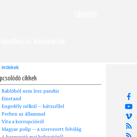
Librettó
Feliratkozás, információk
érdekek
pcsolódó cikkek
Rablóból nem lesz pandúr
Einstand
Engedély nélkül — hátszéllel
Perben az állammal
Vita a korrupcióról
Magyar polip — a szervezett felvilág
A korrupció mai helyzetéről