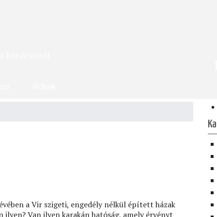
om kérdéseiről
tto
Rólunk
Ka
vében a Vir szigeti, engedély nélkül épített házak
 ilyen? Van ilyen karakán hatóság, amely érvényt