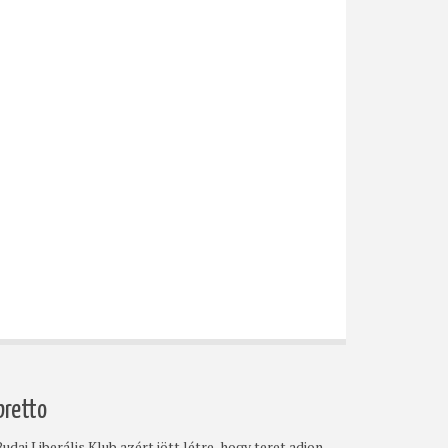
bretto
udai Liberális Klub azért jött létre, hogy teret adjon