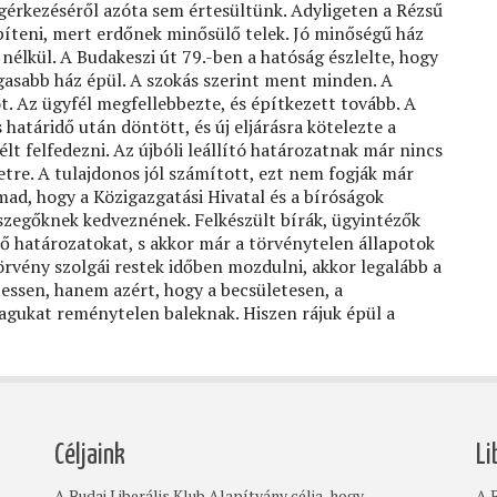
gérkezéséről azóta sem értesültünk. Adyligeten a Rézsű
píteni, mert erdőnek minősülő telek. Jó minőségű ház
nélkül. A Budakeszi út 79.-ben a hatóság észlelte, hogy
gasabb ház épül. A szokás szerint ment minden. A
ot. Az ügyfél megfellebbezte, és építkezett tovább. A
határidő után döntött, és új eljárásra kötelezte a
lt felfedezni. Az újbóli leállító határozatnak már nincs
etre. A tulajdonos jól számított, ezt nem fogják már
mad, hogy a Közigazgatási Hivatal és a bíróságok
szegőknek kedveznének. Felkészült bírák, ügyintézők
 határozatokat, s akkor már a törvénytelen állapotok
örvény szolgái restek időben mozdulni, akkor legalább a
essen, hanem azért, hogy a becsületesen, a
agukat reménytelen baleknak. Hiszen rájuk épül a
Céljaink
Li
A Budai Liberális Klub Alapítvány célja, hogy —
A B