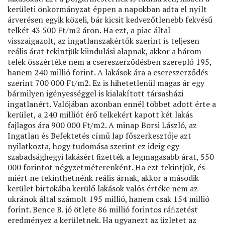
kerületi önkormányzat éppen a napokban adta el nyílt
árverésen egyik közeli, bár kicsit kedvezőtlenebb fekvésű
telkét 43 500 Ft/m2 áron. Ha ezt, a piac által
visszaigazolt, az ingatlanszakértők szerint is teljesen
reális árat tekintjük kiindulási alapnak, akkor a három
telek összértéke nem a csereszerződésben szereplő 195,
hanem 240 millió forint. A lakások ára a csereszerződés
szerint 700 000 Ft/m2. Ez is hihetetlenül magas ár egy
bármilyen igényességgel is kialakított társasházi
ingatlanért. Valójában azonban ennél többet adott érte a
kerület, a 240 milliót érő telkekért kapott két lakás
fajlagos ára 900 000 Ft/m2. A minap Borsi László, az
Ingatlan és Befektetés című lap főszerkesztője azt
nyilatkozta, hogy tudomása szerint ez ideig egy
szabadsághegyi lakásért ﬁzették a legmagasabb árat, 550
000 forintot négyzetméterenként. Ha ezt tekintjük, és
miért ne tekinthetnénk reális árnak, akkor a második
kerület birtokába kerülő lakások valós értéke nem az
ukránok által számolt 195 millió, hanem csak 154 millió
forint. Bence B. jó ötlete 86 millió forintos ráﬁzetést
eredményez a kerületnek. Ha ugyanezt az üzletet az