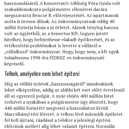
hasznosulásáról. A konzervatív többség Póta Gyula volt
szabaddemokrata polgármester ellenérvei dacára
megszavazta Bencze B. előterjesztését. Az apartmanok
azóta is üresen állnak. Az önkormányzatnak eddig 40
millió forintja bánja a jó ötletet. Akinek tényleg haszna
volt az ügyletből, az a Senectus Kft. Ingyen jutott
hitelhez, hogy befejezhesse elakadt építkezését, és az
értékesítési problémákat is levette a válláról a
„vállalkozó” önkormányzat. Hogy, hogy nem, a kft egyik
tulajdonosa 1998 óta FIDESZ-es önkormányzati
képviselő.
Telkek, amelyekre nem lehet építeni
Míg az előbbi üzletek „hasznosságáról” mindenkinek
lehet elképzelése, addig az alábbi két eset előtt értetlenül
áll az egyszerű polgár. A nyár elején 400 milliós hitel
terhével a nyakában a polgármester úgy döntött, hogy
440 millió forintért megveszi a használaton kívüli
Marczibányi téri lőteret. A telken lévő műemlék épületet
fel kell újítani, ráadásul a telekre a jelenlegi építési
előírások mellett alig lehet valamit építeni. Normális