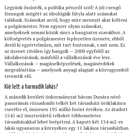
Legyünk őszinték, a politika pénzről szól! A jól csengő
lózungok mögött az ideológiák fátyla alatt számokat
találunk. Számokat arról, hogy mire mennyit akar költeni
a polgármester. Nem egyszer olyan számokat,
amelyeknek semmi közük sincs a hangzatos szavakhoz. A
költségvetés a polgármester leplezetlen üzenete, ebből
derül ki egyértelműen, mit tart fontosnak, s mit nem. Ez
az üzenet röviden így hangzik — 2000 egyfelől az
iskolabezárások, másfelől a vállalkozások éve lesz.
Vállalkozások — magánelképzelések, magánérdekek
megvalósítása — amelynek anyagi alapjait a közvagyonból
teremtik elő.
Kié lett a harmadik lakás?
A második kerületi önkormányzat három Dunára néző
panorámás rózsadombi telkét két társasházi öröklakásra
cserélte el, összesen 195 millió forint értéken. Az átadott
5545 m2 összterületű telkeket többemeletes
társasházakkal lehet beépíteni. A kapott két 134 m2-es
lakás ugyanazon a környéken egy 11 lakásos társasházban