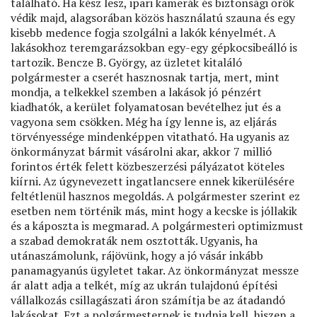
található. Ha kész lesz, ipari kamerák és biztonsági őrök
védik majd, alagsorában közös használatú szauna és egy
kisebb medence fogja szolgálni a lakók kényelmét. A
lakásokhoz teremgarázsokban egy-egy gépkocsibeálló is
tartozik. Bencze B. György, az üzletet kitaláló
polgármester a cserét hasznosnak tartja, mert, mint
mondja, a telkekkel szemben a lakások jó pénzért
kiadhatók, a kerület folyamatosan bevételhez jut és a
vagyona sem csökken. Még ha így lenne is, az eljárás
törvényessége mindenképpen vitatható. Ha ugyanis az
önkormányzat bármit vásárolni akar, akkor 7 millió
forintos érték felett közbeszerzési pályázatot köteles
kiírni. Az úgynevezett ingatlancsere ennek kikerülésére
feltétlenül hasznos megoldás. A polgármester szerint ez
esetben nem történik más, mint hogy a kecske is jóllakik
és a káposzta is megmarad. A polgármesteri optimizmust
a szabad demokraták nem osztották. Ugyanis, ha
utánaszámolunk, rájövünk, hogy a jó vásár inkább
panamagyanús ügyletet takar. Az önkormányzat messze
ár alatt adja a telkét, míg az ukrán tulajdonú építési
vállalkozás csillagászati áron számítja be az átadandó
lakásokat. Ezt a polgármesternek is tudnia kell, hiszen a