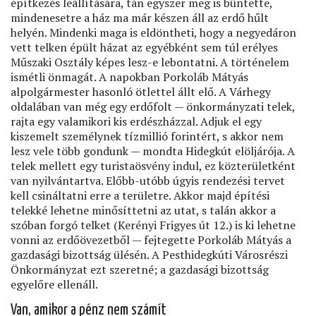
építkezés leállítására, tán egyszer meg is büntette,
mindenesetre a ház ma már készen áll az erdő hűlt
helyén. Mindenki maga is eldöntheti, hogy a negyedáron
vett telken épült házat az egyébként sem túl erélyes
Műszaki Osztály képes lesz-e lebontatni. A történelem
ismétli önmagát. A napokban Porkoláb Mátyás
alpolgármester hasonló ötlettel állt elő. A Várhegy
oldalában van még egy erdőfolt — önkormányzati telek,
rajta egy valamikori kis erdészházzal. Adjuk el egy
kiszemelt személynek tízmillió forintért, s akkor nem
lesz vele több gondunk — mondta Hidegkút elöljárója. A
telek mellett egy turistaösvény indul, ez közterületként
van nyilvántartva. Előbb-utóbb úgyis rendezési tervet
kell csináltatni erre a területre. Akkor majd építési
telekké lehetne minősíttetni az utat, s talán akkor a
szóban forgó telket (Kerényi Frigyes út 12.) is ki lehetne
vonni az erdőövezetből — fejtegette Porkoláb Mátyás a
gazdasági bizottság ülésén. A Pesthidegkúti Városrészi
Önkormányzat ezt szeretné; a gazdasági bizottság
egyelőre ellenáll.
Van, amikor a pénz nem számít