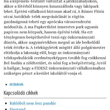
Ha a képviselő-testület változtat a játékszabályokon,
akkor a lőtérből könnyen luxusszálloda vagy lakópark
lehet. Építési vállalkozó biztosan akad rá. A Rómer Flóris
utcai Autóklub-telek megvásárlását is rögtön
gazdaságossá teheti egy aprócska városrendezési
módosítás. A ma Papkertként ismeretes park ugyanis
papíron nem közpark, hanem építési telek. Ha ezt
ténylegesen beépíthetővé teszi egy önkormányzati
döntés, akkor nagymértékben megnő az ide beékelődő
telek értéke is. A telekügyletek mögött álló polgármester
eltitkolja a lakosság elől, hogy az önkormányzati
telekspekulációk eredményeképpen tovább fog csökkenni
Bel-budán a zöldterület, és nőni fog a beépítettség. Arról
is hallgat, hogy a FIDESZ önkormányzati vállalkozásaihoz
szükséges pénzt a kerület iskoláitól vonja el.
érdekek
Kapcsolódó cikkek
Rablóból nem lesz pandúr
Einstand