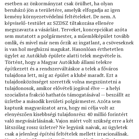
esetben az önkormányzat csak örülhet, ha olyan
beruházó jön a területére, amelyik elfogadja az igen
kemény környezetvédelmi feltételeket. De nem. A
képviselő-testület az SZDSZ tiltakozása ellenére
megszavazta a vásárlást. Terveket, koncepciókat azóta
sem mutatott a polgármester, a műemléképület tovább
omlik, és mivel már nem őrzik az ingatlant, a csöveseknek
is van hol meghúzni magukat. Hasonlóan érthetetlen
ügylet az Autóklub épülete alatti telek megvétele is.
Történt, hogy a Magyar Autóklub állami telekre
építkezett és a rendszerváltáskor a telek a főváros
tulajdona lett, míg az épület a klubé maradt. Ezt a
tulajdonközösséget szerették volna megszüntetni a
tulajdonosok, amikor elővételi jogával élve — a helyi
szocialista frakció hathatós támogatásával — beszállt az
üzletbe a második kerületi polgármester. Azóta sem
kaptunk magyarázatot arra, hogy mi célja volt az
elenyészően kisebbségi tulajdonrész 40 millió forintért
való megvásárlásának. Vajon miért volt szükség erre a két
látszólag rossz üzletre? Ne legyünk naivak, az ügyletek
csak a jelenlegi építési feltételek mellett irracionálisak.