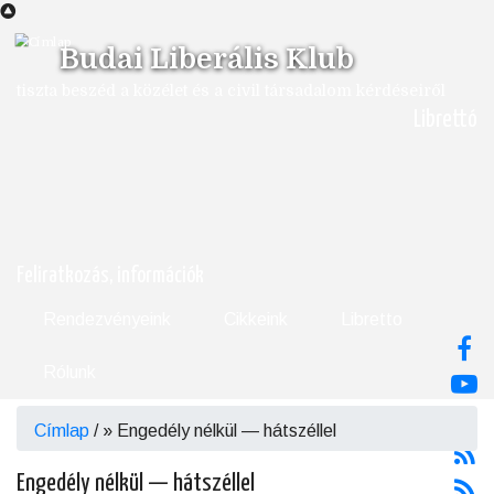
Ugrás
a
Budai Liberális Klub
tartalomra
tiszta beszéd a közélet és a civil társadalom kérdéseiről
Librettó
Feliratkozás, információk
Rendezvényeink
Cikkeink
Libretto
Rólunk
Címlap
/
Engedély nélkül — hátszéllel
Morzsa
Engedély nélkül — hátszéllel