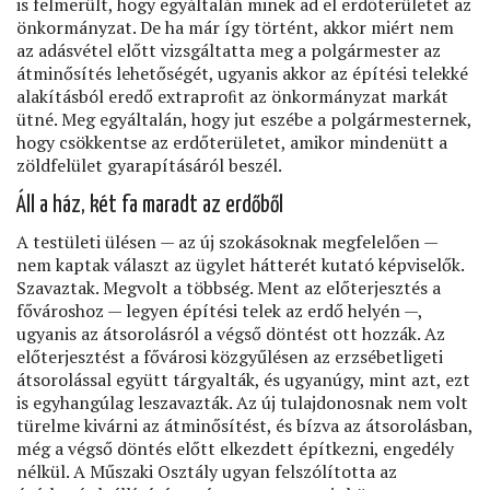
is felmerült, hogy egyáltalán minek ad el erdőterületet az
önkormányzat. De ha már így történt, akkor miért nem
az adásvétel előtt vizsgáltatta meg a polgármester az
átminősítés lehetőségét, ugyanis akkor az építési telekké
alakításból eredő extraproﬁt az önkormányzat markát
ütné. Meg egyáltalán, hogy jut eszébe a polgármesternek,
hogy csökkentse az erdőterületet, amikor mindenütt a
zöldfelület gyarapításáról beszél.
Áll a ház, két fa maradt az erdőből
A testületi ülésen — az új szokásoknak megfelelően —
nem kaptak választ az ügylet hátterét kutató képviselők.
Szavaztak. Megvolt a többség. Ment az előterjesztés a
fővároshoz — legyen építési telek az erdő helyén —,
ugyanis az átsorolásról a végső döntést ott hozzák. Az
előterjesztést a fővárosi közgyűlésen az erzsébetligeti
átsorolással együtt tárgyalták, és ugyanúgy, mint azt, ezt
is egyhangúlag leszavazták. Az új tulajdonosnak nem volt
türelme kivárni az átminősítést, és bízva az átsorolásban,
még a végső döntés előtt elkezdett építkezni, engedély
nélkül. A Műszaki Osztály ugyan felszólította az