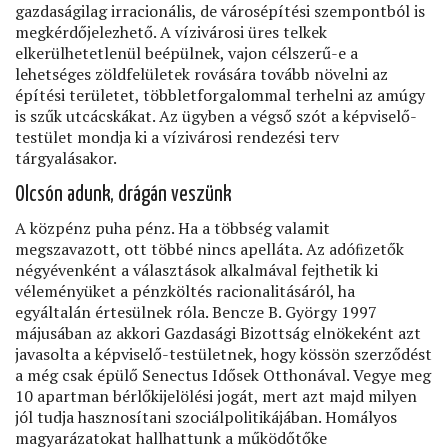
gazdaságilag irracionális, de városépítési szempontból is
megkérdőjelezhető. A vízivárosi üres telkek
elkerülhetetlenül beépülnek, vajon célszerű-e a
lehetséges zöldfelületek rovására tovább növelni az
építési területet, többletforgalommal terhelni az amúgy
is szűk utcácskákat. Az ügyben a végső szót a képviselő-
testület mondja ki a vízivárosi rendezési terv
tárgyalásakor.
Olcsón adunk, drágán veszünk
A közpénz puha pénz. Ha a többség valamit
megszavazott, ott többé nincs apelláta. Az adóﬁzetők
négyévenként a választások alkalmával fejthetik ki
véleményüket a pénzköltés racionalitásáról, ha
egyáltalán értesülnek róla. Bencze B. György 1997
májusában az akkori Gazdasági Bizottság elnökeként azt
javasolta a képviselő-testületnek, hogy kössön szerződést
a még csak épülő Senectus Idősek Otthonával. Vegye meg
10 apartman bérlőkijelölési jogát, mert azt majd milyen
jól tudja hasznosítani szociálpolitikájában. Homályos
magyarázatokat hallhattunk a működőtőke