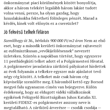
önkormányzat piaci körülmények között bonyolítja,
akkor a három telekért legalább három lakást tudott
volna venni, persze, ha olyan gazdag, hogy
luxuslakásokba fektetheti fölösleges pénzét. Marad a
kérdés, kinek volt előnyös ez a csereüzlet?
Jó fekvésű telkek féláron
Szemlőhegy út 36., bérlakás 900 000 Ft/m2 áron
Nem az első
eset, hogy a második kerületi önkormányzat rajtaveszít
az eufémisztikusan „vevőkijelölésesnek” nevezett
üzleteken. Szintén a napokban történt, hogy egyszerre
11 pesthidegkúti telket adott el a Polgármesteri Hivatal.
A polgármester javaslatára zártkörű pályázatot hirdettek
az évek folyamán a telkekre egyszer már ajánlatot tevő
négy cég között. A telkeket már csak három cég
képviselője szemlélte meg. E háromból kettő egy Borsod
megyei falu ugyanazon címén van bejegyezve. Külön
érdekesség, hogy az eldugott vidéki vállalkozások
egyikének Felügyelő Bizottságában Juhos Katalin XI.
kerületi FIDESZ-es polgármester asszony neve is
megtalálható. A zártkörű árverésre — csodák csodája —