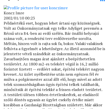
Koncz Imre
2002/01/10 00:23
Példaértékű eset, hogyan lehet ártani egy közösségnek.
Volt az Önkormányzatnak egy telke Adyliget peremén a
Rézsű utca 84.-ben az erdő szélén. Bár önálló helyrajzi
száma volt, a rendezési terv erdőövezetbe sorolta.
Méltán, hiszen volt is rajta sok fa, bokor. Valaki valakinek
felhívta a ﬁgyelmét a lehetőségre. Az illető azonmód be is
jelentette vételi szándékát az önkormányzatnak.
Zavarbaejtően magas árat ajánlott a beépíthetetlen
területért. Az 1800 m2-es telekért végül is 16,2 millió
forintot ﬁzetett — erdőért sokat, építési telekért nagyon
keveset. Az üzlet nyélbeütése után nem egészen fél év
múlva a polgármester azzal állt elő, hogy mivel az adott
telek szomszédságában úgyis építési telkek találhatók,
minősítsük át építési telekké a frissen eladott területet.
A testületi ülésen többen értetlenkedtek, az eladásról
szóló döntés ugyanis az ügylet csekély értéke miatt
korábban a Gazdasági Bizottságban született. Már akkor