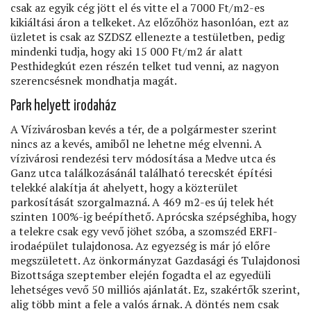
csak az egyik cég jött el és vitte el a 7000 Ft/m2-es
kikiáltási áron a telkeket. Az előzőhöz hasonlóan, ezt az
üzletet is csak az SZDSZ ellenezte a testületben, pedig
mindenki tudja, hogy aki 15 000 Ft/m2 ár alatt
Pesthidegkút ezen részén telket tud venni, az nagyon
szerencsésnek mondhatja magát.
Park helyett irodaház
A Vízivárosban kevés a tér, de a polgármester szerint
nincs az a kevés, amiből ne lehetne még elvenni. A
vízivárosi rendezési terv módosítása a Medve utca és
Ganz utca találkozásánál található terecskét építési
telekké alakítja át ahelyett, hogy a közterület
parkosítását szorgalmazná. A 469 m2-es új telek hét
szinten 100%-ig beépíthető. Aprócska szépséghiba, hogy
a telekre csak egy vevő jöhet szóba, a szomszéd ERFI-
irodaépület tulajdonosa. Az egyezség is már jó előre
megszületett. Az önkormányzat Gazdasági és Tulajdonosi
Bizottsága szeptember elején fogadta el az egyedüli
lehetséges vevő 50 milliós ajánlatát. Ez, szakértők szerint,
alig több mint a fele a valós árnak. A döntés nem csak