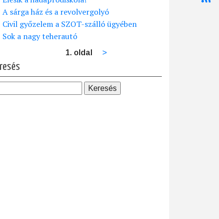
A sárga ház és a revolvergolyó
Civil győzelem a SZOT-szálló ügyében
Sok a nagy teherautó
1. oldal
Következő
>
dalszámozás
oldal
resés