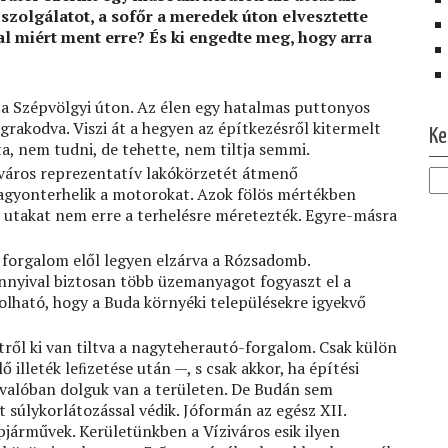
 szolgálatot, a sofőr a meredek úton elvesztette
al miért ment erre? És ki engedte meg, hogy arra
é a Szépvölgyi úton. Az élen egy hatalmas puttonyos
Ol
rakodva. Viszi át a hegyen az építkezésről kitermelt
Ke
ta, nem tudni, de tehette, nem tiltja semmi.
főváros reprezentatív lakókörzetét átmenő
agyonterhelik a motorokat. Azok fölös mértékben
z utakat nem erre a terhelésre méretezték. Egyre-másra
ő forgalom elől legyen elzárva a Rózsadomb.
annyival biztosan több üzemanyagot fogyaszt el a
lható, hogy a Buda környéki településekre igyekvő
ről ki van tiltva a nagyteherautó-forgalom. Csak külön
 illeték leﬁzetése után —, s csak akkor, ha építési
y valóban dolguk van a területen. De Budán sem
 súlykorlátozással védik. Jóformán az egész XII.
épjárművek. Kerületünkben a Víziváros esik ilyen