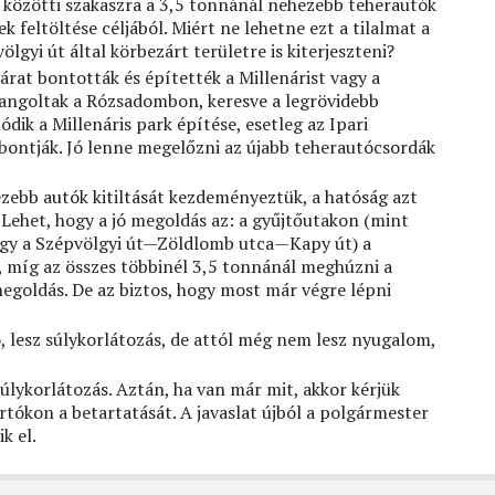
a közötti szakaszra a 3,5 tonnánál nehezebb teherautók
k feltöltése céljából. Miért ne lehetne ezt a tilalmat a
gyi út által körbezárt területre is kiterjeszteni?
rat bontották és építették a Millenárist vagy a
angoltak a Rózsadombon, keresve a legrövidebb
dik a Millenáris park építése, esetleg az Ipari
ebontják. Jó lenne megelőzni az újabb teherautócsordák
ezebb autók kitiltását kezdeményeztük, a hatóság azt
 Lehet, hogy a jó megoldás az: a gyűjtőutakon (mint
agy a Szépvölgyi út—Zöldlomb utca—Kapy út) a
, míg az összes többinél 3,5 tonnánál meghúzni a
egoldás. De az biztos, hogy most már végre lépni
ó, lesz súlykorlátozás, de attól még nem lesz nyugalom,
súlykorlátozás. Aztán, ha van már mit, akkor kérjük
tókon a betartatását. A javaslat újból a polgármester
k el.