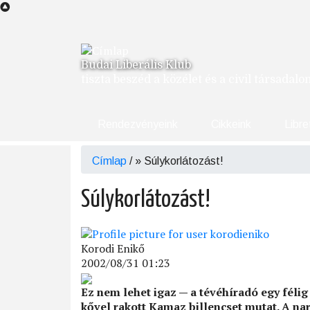
Ugrás
a
tartalomra
Budai Liberális Klub
tiszta beszéd a közélet és a civil társadal
Rendezvényeink
Cikkeink
Libre
Címlap
/
Súlykorlátozást!
Morzsa
Súlykorlátozást!
Korodi Enikő
2002/08/31 01:23
Ez nem lehet igaz — a tévéhíradó egy féli
kővel rakott Kamaz billencset mutat. A nar