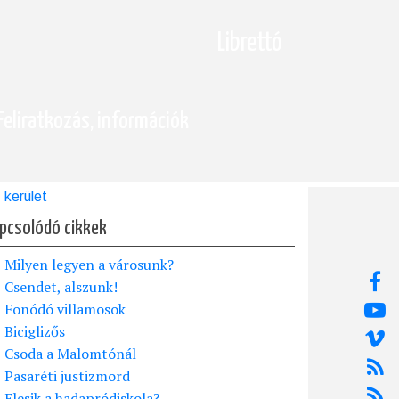
Librettó
Feliratkozás, információk
kerület
pcsolódó cikkek
Milyen legyen a városunk?
Csendet, alszunk!
Fonódó villamosok
Biciglizős
Csoda a Malomtónál
Pasaréti justizmord
Elesik a hadapródiskola?