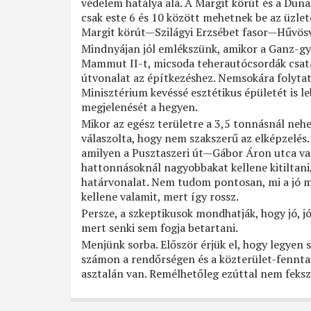
védelem hatálya alá. A Margit körút és a Dun
csak este 6 és 10 között mehetnek be az üzlete
Margit körút—Szilágyi Erzsébet fasor—Hűvösvöl
Mindnyájan jól emlékszünk, amikor a Ganz-gyá
Mammut II-t, micsoda teherautócsordák csat
útvonalat az építkezéshez. Nemsokára folytató
Minisztérium kevéssé esztétikus épületét is l
megjelenését a hegyen.
Mikor az egész területre a 3,5 tonnásnál neh
válaszolta, hogy nem szakszerű az elképzelés.
amilyen a Pusztaszeri út—Gábor Áron utca v
hattonnásoknál nagyobbakat kellene kitiltani
határvonalat. Nem tudom pontosan, mi a jó m
kellene valamit, mert így rossz.
Persze, a szkeptikusok mondhatják, hogy jó, j
mert senki sem fogja betartani.
Menjünk sorba. Először érjük el, hogy legyen 
számon a rendőrségen és a közterület-fenntar
asztalán van. Remélhetőleg ezúttal nem fekszi