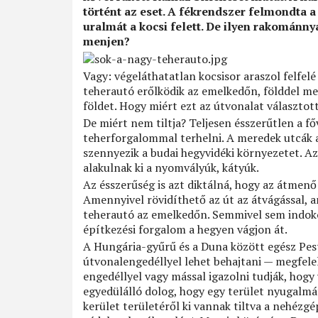
történt az eset. A fékrendszer felmondta a
uralmát a kocsi felett. De ilyen rakománny
menjen?
Vagy: végeláthatatlan kocsisor araszol felfel
teherautó erőlködik az emelkedőn, földdel meg
földet. Hogy miért ezt az útvonalat választot
De miért nem tiltja? Teljesen ésszerűtlen a 
teherforgalommal terhelni. A meredek utcák 
szennyezik a budai hegyvidéki környezetet. A
alakulnak ki a nyomvályúk, kátyúk.
Az ésszerűség is azt diktálná, hogy az átmen
Amennyivel rövidíthető az út az átvágással, 
teherautó az emelkedőn. Semmivel sem indoko
építkezési forgalom a hegyen vágjon át.
A Hungária-gyűrű és a Duna között egész Pest
útvonalengedéllyel lehet behajtani — megfelelő
engedéllyel vagy mással igazolni tudják, hog
egyedülálló dolog, hogy egy terület nyugalmát
kerület területéről ki vannak tiltva a nehézg