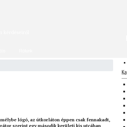
om kérdéseiről
tto
Rólunk
Ka
g mélybe lógó, az útkorláton éppen csak fennakadt,
rátor szerint egy második kerületi kis utcában