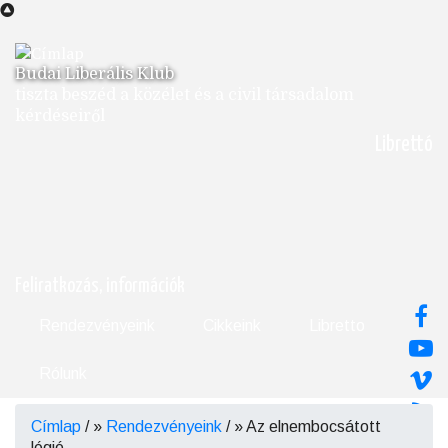
Ugrás
a
tartalomra
Budai Liberális Klub
tiszta beszéd a közélet és a civil társadalom
kérdéseiről
Librettó
Feliratkozás, információk
Rendezvényeink
Cikkeink
Libretto
Rólunk
Címlap
/
Rendezvényeink
/
Az elnembocsátott
Morzsa
légió