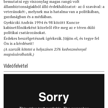
bemutatni egy viszonylag magas rangú volt
állambiztonságiakból álló érdekhálózatot- az ő szavával: a
veteránokét-, melynek ma is hatalma van a politikában,
gazdaságban és a médiában.
Gyekiczki András 1994 és 98 között Kuncze
kabinetfőnökeként közelről élte meg az e téren dúló
politikai csatározásokat.
Érdekes beszélgetésnek ígérkezik. Jöjjön el, és tegye fel
Ön is a kérdéseit!
(A szerzők kötetei a helyszínen 25% kedvezménnyel
megvásárolhatók.)
Videófelvétel