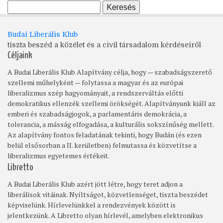
Budai Liberális Klub
tiszta beszéd a közélet és a civil társadalom kérdéseiről
Céljaink
A Budai Liberális Klub Alapítvány célja, hogy — szabadságszerető
szellemi műhelyként — folytassa a magyar és az európai
liberalizmus szép hagyományait, a rendszerváltás előtti
demokratikus ellenzék szellemi örökségét. Alapítványunk kiáll az
emberi és szabadságjogok, a parlamentáris demokrácia, a
tolerancia, a másság elfogadása, a kulturális sokszínűség mellett.
Az alapítvány fontos feladatának tekinti, hogy Budán (és ezen
belül elsősorban a II. kerületben) felmutassa és közvetítse a
liberalizmus egyetemes értékeit.
Libretto
A Budai Liberális Klub azért jött létre, hogy teret adjon a
liberálisok vitáinak. Nyíltságot, közvetlenséget, tiszta beszédet
képviselünk. Hírlevelünkkel a rendezvények között is
jelentkezünk. A Libretto olyan hírlevél, amelyben elektronikus