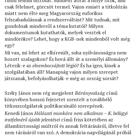
tudni semmi biztosat. Mindent átitat a hülye titok, ami
csak félelmet, görcsöt termel. Vajon emiatt a titkolózás
miatt nem élte meg Magyarország euforikus
felszabadulásnak a rendszerváltást? Mit tudnak, mit
gondolnak minderről a téma kutatói? Milyen
dokumentumok kutathatók, melyek vesztek el
mindörökre? Lehet, hogy a KGB-nek mindenből volt még
egy?
Mi van, mi lehet az elhíresült, soha nyilvánosságra nem
hozott szalagokon? És hová állt át a személyi állomány?
Létezik-e az
elnembocsájtott
légió? És ha igen, kinek a
szolgálatában áll? Manapság vajon milyen szerepet
játszanak, befolyásolhatják-e még az ország sorsát?
Széky János nem rég megjelent
Bárányvakság
című
könyvében hosszú fejezetet szentelt a továbbélő
titkosszolgálatok politikacsináló szerepének.
Kenedi János
Hálózati munkára nem alkalmas – K. belügyi
iratfelmérő újabb jelentései
című friss kötetében az
állambiztonsági múltról és annak feltárásáról, illetve fel
nem tárásáról van szó. A demokrácia napvilágánál próbál