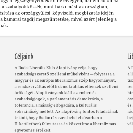
 hogy a legszegényebbektől ne elvegyen, hanem adjon az
 a szabályok kössék, mint bárki mást az országban,
yósítása az országgyűlési képviselői megbízatás idején
 a kamarai tagdíj megszüntetése, mivel azért jelenleg a
nak.
Céljaink
Li
A Budai Liberális Klub Alapítvány célja, hogy —
A B
szabadságszerető szellemi műhelyként — folytassa a
a l
magyar és az európai liberalizmus szép hagyományait,
ti
a rendszerváltás előtti demokratikus ellenzék szellemi
re
örökségét. Alapítványunk kiáll az emberi és
hí
szabadságjogok, a parlamentáris demokrácia, a
ös
tolerancia, a másság elfogadása, a kulturális
és
sokszínűség mellett. Az alapítvány fontos feladatának
rá
tekinti, hogy Budán (és ezen belül elsősorban a
bej
II. kerületben) felmutassa és közvetítse a liberalizmus
vá
egyetemes értékeit.