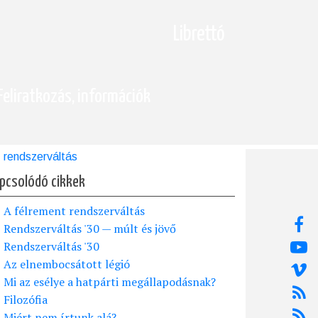
Librettó
Feliratkozás, információk
rendszerváltás
pcsolódó cikkek
A félrement rendszerváltás
Rendszerváltás '30 — múlt és jövő
Rendszerváltás '30
Az elnembocsátott légió
Mi az esélye a hatpárti megállapodásnak?
Filozófia
Miért nem írtunk alá?