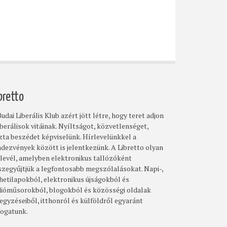
bretto
udai Liberális Klub azért jött létre, hogy teret adjon
iberálisok vitáinak. Nyíltságot, közvetlenséget,
szta beszédet képviselünk. Hírlevelünkkel a
ndezvények között is jelentkezünk. A Libretto olyan
rlevél, amelyben elektronikus tallózóként
szegyűjtjük a legfontosabb megszólalásokat. Napi-,
 hetilapokból, elektronikus újságokból és
dióműsorokból, blogokból és közösségi oldalak
egyzéseiből, itthonról és külföldről egyaránt
logatunk.