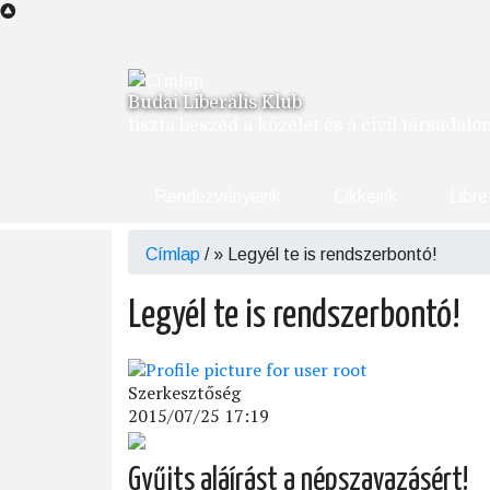
Ugrás
a
tartalomra
Budai Liberális Klub
tiszta beszéd a közélet és a civil társadal
Rendezvényeink
Cikkeink
Libre
Címlap
/
Legyél te is rendszerbontó!
Morzsa
Legyél te is rendszerbontó!
Szerkesztőség
2015/07/25 17:19
Gyűjts aláírást a népszavazásért!