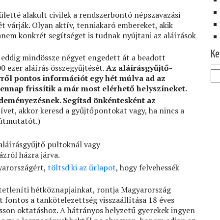
etté alakult civilek a rendszerbontó népszavazási
várják. Olyan aktív, tenniakaró embereket, akik
anem konkrét segítséget is tudnak nyújtani az aláírások
Ke
a eddig mindössze négyet engedett át a beadott
0 ezer aláírás összegyűjtését.
Az aláírásgyűjtő-
ről pontos információt egy hét múlva ad az
nnap frissítik a már most elérhető helyszíneket.
ezdeményezésnek. Segítsd önkéntesként az
ívet, akkor keresd a gyűjtőpontokat vagy, ha nincs a
útmutatót.)
aláírásgyűjtő pultoknál vagy
ázról házra járva.
yarországért,
töltsd ki az űrlapot
, hogy felvehessék
etetleníti hétköznapjainkat, rontja Magyarország
 fontos a tankötelezettség visszaállítása 18 éves
usson oktatáshoz. A hátrányos helyzetű gyerekek ingyen