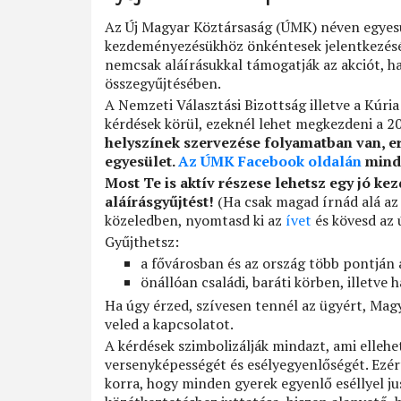
Az Új Magyar Köztársaság (ÚMK) néven egyesül
kezdeményezésükhöz önkéntesek jelentkezését 
nemcsak aláírásukkal támogatják az akciót, h
összegyűjtésében.
A Nemzeti Választási Bizottság illetve a Kúri
kérdések körül, ezeknél lehet megkezdeni a 20
helyszínek szervezése folyamatban van, er
egyesület.
Az ÚMK Facebook oldalán
minde
Most Te is aktív részese lehetsz egy jó k
aláírásgyűjtést!
(Ha csak magad írnád alá az 
közeledben, nyomtasd ki az
ívet
és kövesd az 
Gyűjthetsz:
a fővárosban és az ország több pontján 
önállóan családi, baráti körben, illetve h
Ha úgy érzed, szívesen tennél az ügyért, Mag
veled a kapcsolatot.
A kérdések szimbolizálják mindazt, ami elleh
versenyképességét és esélyegyenlőségét. Ezért
korra, hogy minden gyerek egyenlő eséllyel j