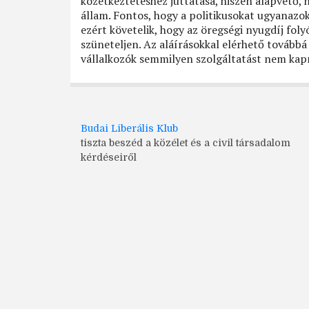
közétkeztetéshez juttatása, hiszen alapvető,
állam. Fontos, hogy a politikusokat ugyanazok
ezért követelik, hogy az öregségi nyugdíj fol
szüneteljen. Az aláírásokkal elérhető továbbá
vállalkozók semmilyen szolgáltatást nem kap
Budai Liberális Klub
tiszta beszéd a közélet és a civil társadalom
kérdéseiről