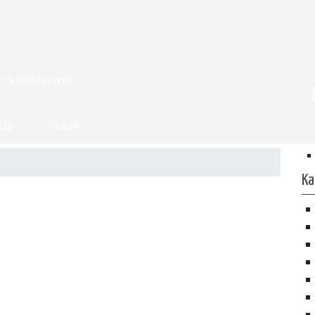
om kérdéseiről
tto
Rólunk
Ka