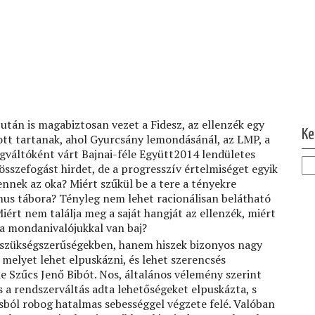
Ol
án is magabiztosan vezet a Fidesz, az ellenzék egy
Ke
nott tartanak, ahol Gyurcsány lemondásánál, az LMP, a
egváltóként várt Bajnai-féle Együtt2014 lendületes
összefogást hirdet, de a progresszív értelmiséget egyik
nnek az oka? Miért szűkül be a tere a tényekre
zmus tábora? Tényleg nem lehet racionálisan belátható
iért nem találja meg a saját hangját az ellenzék, miért
 a mondanivalójukkal van baj?
 szükségszerűségekben, hanem hiszek bizonyos nagy
melyet lehet elpuskázni, és lehet szerencsés
e Szűcs Jenő Bibót. Nos, általános vélemény szerint
 a rendszerváltás adta lehetőségeket elpuskázta, s
ásból robog hatalmas sebességgel végzete felé. Valóban