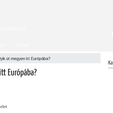
om kérdéseiről
tto
Rólunk
lyik út megyen itt Európába?
Ka
itt Európába?
elet