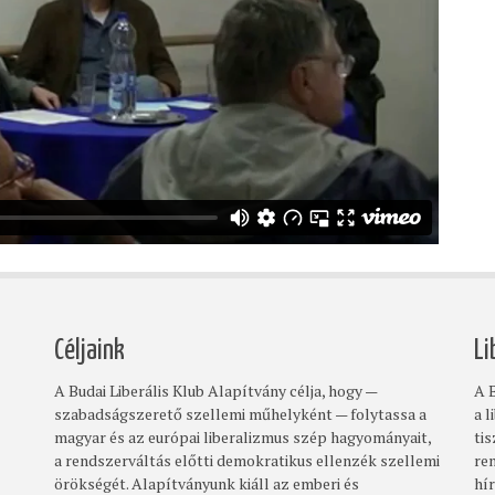
Céljaink
Li
A Budai Liberális Klub Alapítvány célja, hogy —
A B
szabadságszerető szellemi műhelyként — folytassa a
a l
magyar és az európai liberalizmus szép hagyományait,
ti
a rendszerváltás előtti demokratikus ellenzék szellemi
re
örökségét. Alapítványunk kiáll az emberi és
hí