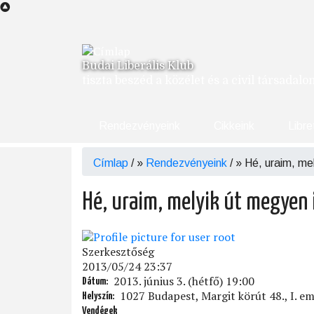
Ugrás
a
tartalomra
Budai Liberális Klub
tiszta beszéd a közélet és a civil társadal
Rendezvényeink
Cikkeink
Libre
Címlap
/
Rendezvényeink
/
Hé, uraim, me
Morzsa
Hé, uraim, melyik út megyen 
Szerkesztőség
2013/05/24 23:37
2013. június 3. (hétfő) 19:00
Dátum
1027 Budapest, Margit körút 48., I. em
Helyszín
Vendégek