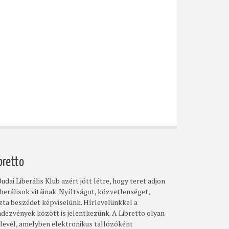
bretto
udai Liberális Klub azért jött létre, hogy teret adjon
iberálisok vitáinak. Nyíltságot, közvetlenséget,
szta beszédet képviselünk. Hírlevelünkkel a
ndezvények között is jelentkezünk. A Libretto olyan
rlevél, amelyben elektronikus tallózóként