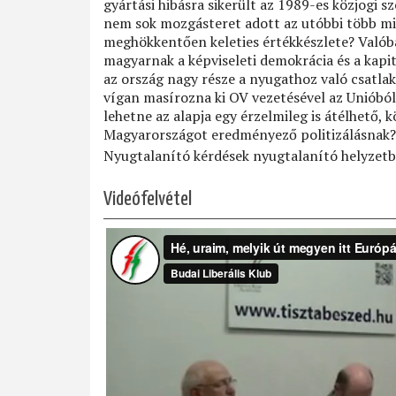
gyártási hibásra sikerült az 1989-es közjogi sz
nem sok mozgásteret adott az utóbbi több mi
meghökkentően keleties értékkészlete? Valóba
magyarnak a képviseleti demokrácia és a kap
az ország nagy része a nyugathoz való csatla
vígan masírozna ki OV vezetésével az Unióból.
lehetne az alapja egy érzelmileg is átélhető, 
Magyarországot eredményező politizálásnak?
Nyugtalanító kérdések nyugtalanító helyzetbe
Videófelvétel