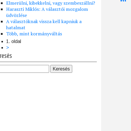
Elmerülni, kibekkelni, vagy szembeszállni?
Haraszti Miklós: A választói mozgalom
üdvözlése
A választóknak vissza kell kapniuk a
hatalmat
Több, mint kormányváltás
1. oldal
dalszámozás
Következő
>
oldal
resés