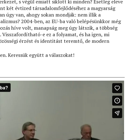
erkezet, s végül emiatt siklott ki minden? Esetleg eleve
nt két évtized társadalomfejlődéséhez a magyarság
n úgy van, ahogy sokan mondják: nem illik a
italizmus? 2004-ben, az EU-ba való belépésünkkor még
kozás híve volt, manapság meg úgy látszik, a többség
 Visszafordítható-e ez a folyamat, és ha igen, mi
közösségi érzést és identitást teremtő, de modern
n. Keressük együtt a válaszokat!