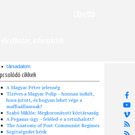
Librettó
Feliratkozás, információk
társadalom
pcsolódó cikkek
A Magyar Péter-jelenség
Tízéves a Magyar Polip – honnan indult,
hova jutott, és hogyan lehet vége a
maffiaállamnak?
Szabó Miklós: Megkoronázott köztársaság
A Pegasus-ügy – feléled-e a tetszhalott?
The Anatomy of Post-Communist Regimes
Segítségedet kérik