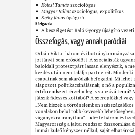
Kolosi Tamás
szociológus
Magyar Bálint
szociológus, expolitikus
Széky János
újságíró
Házigazda
A beszélgetést Baló György újságíró vezeti
Összefogás, vagy annak paródiái
Orbán Viktor három évi botránykormányzása ut
jottányit sem erősödött. A szocialisták ugya
baloldali protesztpárt lassan elenyészik, a m
kezdés után nem találja partnereit. Mindenki 
csapatnak sem akaródzik befogadni. Mi lehet e
alapozott politikacsinálásnak, s nő a populi
értékrendszert érzelmileg is vonzóvá tenni? M
játszik ﬁdeszes kottából? A szereplőkkel vagy
„Nem hiszek a történelemben százszázalékos
vonalakon belül több-kevesebb lehetőségben, 
vágányokra irányítani” – idézte három évtized
Magyarország a jaltai rendszer összeomlása és
immár külső kényszer nélkül, saját elhatároz