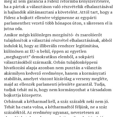
még az sem garancia a Fidesz reformba kényszerítésére,
ha a pártok a választáson való részvételük elhalasztásával
is hajlandók alátámasztani a követelést. Attól tart, hogy a
Fidesz a bojkott ellenére végigmenne az egypárti
parlamenthez vezető több hónapos úton, s sikeresen el is
jutna oda.
Amikor mégis különleges mozgósító- és zsarolóerőt
tulajdonítok a választási részvétel elhalasztásának, abból
indulok ki, hogy az illiberális rendszer legitimitása,
különösen az EU-n belül, éppen az egyetlen
„meghagyott” demokratikus elemből, a sokpárti
választásokból származik. Orbán tulajdonképpeni
hivatkozási alapja azonban nem pusztán a választás
akármilyen kedvező eredménye, hanem a kormányzati
stabilitás, amelyet viszont kizárólag a verseny megléte,
majd az ellenzék parlamenti jelenléte garantál. Tudja,
tudjuk tehát mi is, hogy nem kormányozhat a társadalom
bojkottja közepette.
Orbánnak a kétharmad kell, a száz százalék neki nem jó.
Tehát ha csata volna, a kétharmadtól féljünk, ne a száz
százaléktól. Az eredmény ugyanaz, nevezetesen az