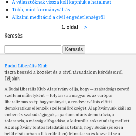
A választóknak vissza kell kapniuk a hatalmat
Több, mint kormányváltás
Alkalmi meditáció a civil engedetlenségről
1. oldal
Következő
>
Oldalszámozás
oldal
Keresés
Budai Liberális Klub
tiszta beszéd a közélet és a civil társadalom kérdéseiről
Céljaink
A Budai Liberális Klub Alapítvány célja, hogy — szabadságszerető
szellemi műhelyként — folytassa a magyar és az európai
liberalizmus szép hagyományait, a rendszerváltás előtti
demokratikus ellenzék szellemi örökségét. Alapítványunk kiáll az
emberi és szabadságjogok, a parlamentáris demokrácia, a
tolerancia, a másság elfogadása, a kulturális sokszínűség mellett.
Az alapítvány fontos feladatának tekinti, hogy Budán (és ezen
belül elsősorban a II. kerületben) felmutassa és közvetítse a