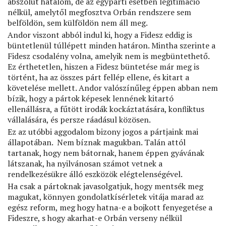
abszolút hatalom, de az egypárti esetben legitimáció
nélkül, amelytől megfosztva Orbán rendszere sem
belföldön, sem külföldön nem áll meg.
Andor viszont abból indul ki, hogy a Fidesz eddig is
büntetlenül túllépett minden határon. Mintha szerinte a
Fidesz csodalény volna, amelyik nem is megbüntethető.
Ez érthetetlen, hiszen a Fidesz büntetése már meg is
történt, ha az összes párt fellép ellene, és kitart a
követelése mellett. Andor valószínűleg éppen abban nem
bízik, hogy a pártok képesek lennének kitartó
ellenállásra, a fűtött irodák kockáztatására, konﬂiktus
vállalására, és persze ráadásul közösen.
Ez az utóbbi aggodalom bizony jogos a pártjaink mai
állapotában. Nem bíznak magukban. Talán attól
tartanak, hogy nem bátornak, hanem éppen gyávának
látszanak, ha nyilvánosan számot vetnek a
rendelkezésükre álló eszközök elégtelenségével.
Ha csak a pártoknak javasolgatjuk, hogy mentsék meg
magukat, könnyen gondolatkísérletek vitája marad az
egész reform, meg hogy hatna-e a bojkott fenyegetése a
Fideszre, s hogy akarhat-e Orbán verseny nélkül