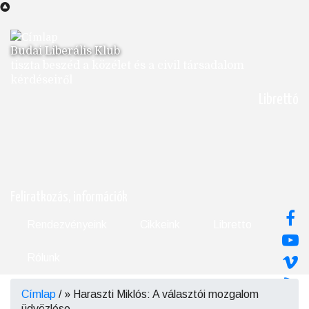
Ugrás
a
tartalomra
Budai Liberális Klub
tiszta beszéd a közélet és a civil társadalom
kérdéseiről
Librettó
Feliratkozás, információk
Rendezvényeink
Cikkeink
Libretto
Rólunk
Címlap
/
Haraszti Miklós: A választói mozgalom
Morzsa
üdvözlése