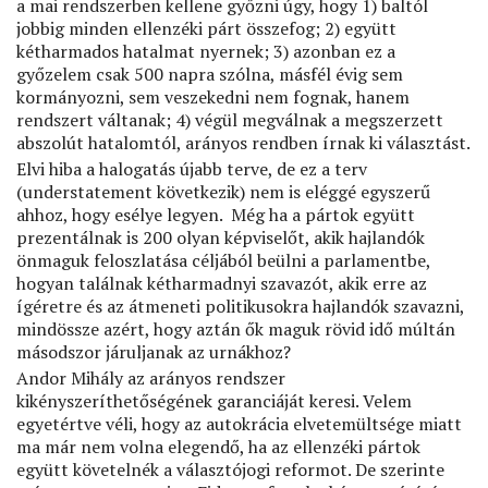
a mai rendszerben kellene győzni úgy, hogy 1) baltól
jobbig minden ellenzéki párt összefog; 2) együtt
kétharmados hatalmat nyernek; 3) azonban ez a
győzelem csak 500 napra szólna, másfél évig sem
kormányozni, sem veszekedni nem fognak, hanem
rendszert váltanak; 4) végül megválnak a megszerzett
abszolút hatalomtól, arányos rendben írnak ki választást.
Elvi hiba a halogatás újabb terve, de ez a terv
(understatement következik) nem is eléggé egyszerű
ahhoz, hogy esélye legyen. Még ha a pártok együtt
prezentálnak is 200 olyan képviselőt, akik hajlandók
önmaguk feloszlatása céljából beülni a parlamentbe,
hogyan találnak kétharmadnyi szavazót, akik erre az
ígéretre és az átmeneti politikusokra hajlandók szavazni,
mindössze azért, hogy aztán ők maguk rövid idő múltán
másodszor járuljanak az urnákhoz?
Andor Mihály az arányos rendszer
kikényszeríthetőségének garanciáját keresi. Velem
egyetértve véli, hogy az autokrácia elvetemültsége miatt
ma már nem volna elegendő, ha az ellenzéki pártok
együtt követelnék a választójogi reformot. De szerinte