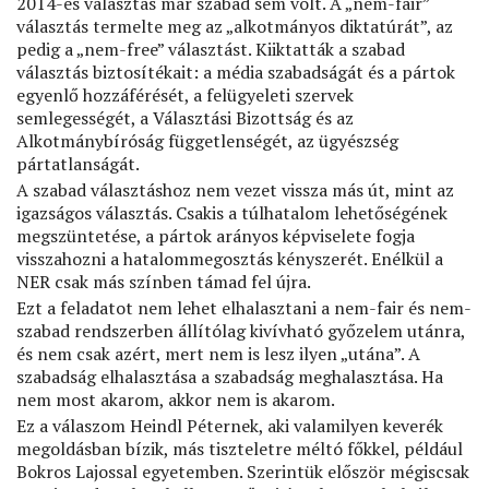
2014-es választás már szabad sem volt. A „nem-fair”
választás termelte meg az „alkotmányos diktatúrát”, az
pedig a „nem-free” választást. Kiiktatták a szabad
választás biztosítékait: a média szabadságát és a pártok
egyenlő hozzáférését, a felügyeleti szervek
semlegességét, a Választási Bizottság és az
Alkotmánybíróság függetlenségét, az ügyészség
pártatlanságát.
A szabad választáshoz nem vezet vissza más út, mint az
igazságos választás. Csakis a túlhatalom lehetőségének
megszüntetése, a pártok arányos képviselete fogja
visszahozni a hatalommegosztás kényszerét. Enélkül a
NER csak más színben támad fel újra.
Ezt a feladatot nem lehet elhalasztani a nem-fair és nem-
szabad rendszerben állítólag kivívható győzelem utánra,
és nem csak azért, mert nem is lesz ilyen „utána”. A
szabadság elhalasztása a szabadság meghalasztása. Ha
nem most akarom, akkor nem is akarom.
Ez a válaszom Heindl Péternek, aki valamilyen keverék
megoldásban bízik, más tiszteletre méltó főkkel, például
Bokros Lajossal egyetemben. Szerintük először mégiscsak