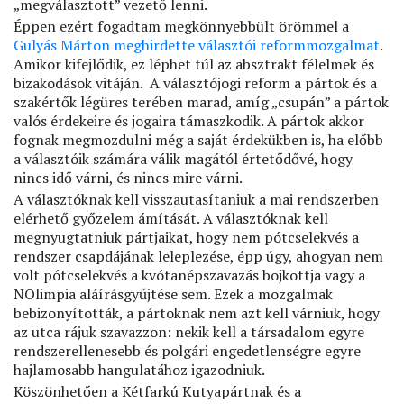
„megválasztott” vezető lenni.
Éppen ezért fogadtam megkönnyebbült örömmel a
Gulyás Márton meghirdette választói reformmozgalmat
.
Amikor kifejlődik, ez léphet túl az absztrakt félelmek és
bizakodások vitáján. A választójogi reform a pártok és a
szakértők légüres terében marad, amíg „csupán” a pártok
valós érdekeire és jogaira támaszkodik. A pártok akkor
fognak megmozdulni még a saját érdekükben is, ha előbb
a választóik számára válik magától értetődővé, hogy
nincs idő várni, és nincs mire várni.
A választóknak kell visszautasítaniuk a mai rendszerben
elérhető győzelem ámítását. A választóknak kell
megnyugtatniuk pártjaikat, hogy nem pótcselekvés a
rendszer csapdájának leleplezése, épp úgy, ahogyan nem
volt pótcselekvés a kvótanépszavazás bojkottja vagy a
NOlimpia aláírásgyűjtése sem. Ezek a mozgalmak
bebizonyították, a pártoknak nem azt kell várniuk, hogy
az utca rájuk szavazzon: nekik kell a társadalom egyre
rendszerellenesebb és polgári engedetlenségre egyre
hajlamosabb hangulatához igazodniuk.
Köszönhetően a Kétfarkú Kutyapártnak és a