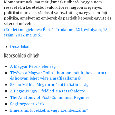
Momentumnak, ma már (ismét) tudható, hogy a nem-
részvétel, a keretekből való kitörés nagyon is igényes
politikai munka, s ráadásul valószínűleg az egyetlen fajta
politika, amelyet az emberek és pártjaik képesek együtt és
sikerrel művelni.
(Eredeti megjelenés: Élet és Irodalom, LXI. évfolyam, 18.
szám, 2017. május 5.)
társadalom
Kapcsolódó cikkek
A Magyar Péter-jelenség
Tízéves a Magyar Polip – honnan indult, hova jutott,
és hogyan lehet vége a maffiaállamnak?
Szabó Miklós: Megkoronázott köztársaság
A Pegasus-ügy – feléled-e a tetszhalott?
The Anatomy of Post-Communist Regimes
Segítségedet kérik
Elmerülni, kibekkelni, vagy szembeszállni?