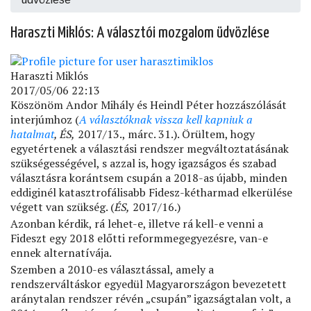
Haraszti Miklós: A választói mozgalom üdvözlése
Haraszti Miklós
2017/05/06 22:13
Köszönöm Andor Mihály és Heindl Péter hozzászólását
interjúmhoz (
A választóknak vissza kell kapniuk a
hatalmat
, ÉS,
2017/13., márc. 31.). Örültem, hogy
egyetértenek a választási rendszer megváltoztatásának
szükségességével, s azzal is, hogy igazságos és szabad
választásra korántsem csupán a 2018-as újabb, minden
eddiginél katasztrofálisabb Fidesz-kétharmad elkerülése
végett van szükség. (
ÉS,
2017/16.)
Azonban kérdik, rá lehet-e, illetve rá kell-e venni a
Fideszt egy 2018 előtti reformmegegyezésre, van-e
ennek alternatívája.
Szemben a 2010-es választással, amely a
rendszerváltáskor egyedül Magyarországon bevezetett
aránytalan rendszer révén „csupán” igazságtalan volt, a