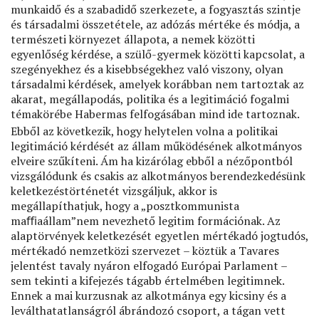
munkaidő és a szabadidő szerkezete, a fogyasztás szintje
és társadalmi összetétele, az adózás mértéke és módja, a
természeti környezet állapota, a nemek közötti
egyenlőség kérdése, a szülő-gyermek közötti kapcsolat, a
szegényekhez és a kisebbségekhez való viszony, olyan
társadalmi kérdések, amelyek korábban nem tartoztak az
akarat, megállapodás, politika és a legitimáció fogalmi
témakörébe Habermas felfogásában mind ide tartoznak.
Ebből az következik, hogy helytelen volna a politikai
legitimáció kérdését az állam működésének alkotmányos
elveire szűkíteni. Ám ha kizárólag ebből a nézőpontból
vizsgálódunk és csakis az alkotmányos berendezkedésünk
keletkezéstörténetét vizsgáljuk, akkor is
megállapíthatjuk, hogy a „posztkommunista
maﬃaállam”nem nevezhető legitim formációnak. Az
alaptörvények keletkezését egyetlen mértékadó jogtudós,
mértékadó nemzetközi szervezet – köztük a Tavares
jelentést tavaly nyáron elfogadó Európai Parlament –
sem tekinti a kifejezés tágabb értelmében legitimnek.
Ennek a mai kurzusnak az alkotmánya egy kicsiny és a
leválthatatlanságról ábrándozó csoport, a tágan vett