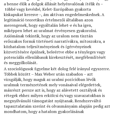
a benne élők a dolgok állását helyénvalónak ítélik és –
többé vagy kevésbé, Kelet-Európában gyakorta
kiskapukat keresve –, ám aktívan engedelmeskednek. A
legitimáció teoretikus értelmezői általában azon
merengenek, hogy egyáltalán lehet-e és ha igen,
miképpen lehet az uralmat érvényesen gyakorolni.
Axiómának tekintik, hogy az uralom nem tisztán
erőszakos formái történeti narratívákra, mítoszokra, a
közhatalom teljesítményeinek és ígérvényeinek
közvetítésére épülnek, beleértve ebbe a tényleges vagy
potenciális ellenlábasok kirekesztését, megfélemlítését
és meggyilkolását.
A szociológusok ﬁgyelme két dolog felé irányul egyszerre.
Többek között – Max Weber után szabadon – azt
vizsgálják, hogy maguk az uralmi pozícióban lévők
uralmuk természetének mely vonásaival elégedettek,
másrészt persze azt is, hogy az alávetett osztályok és
rétegek ehhez milyen erkölcsi és/vagy szavazatokban is
megnyilvánuló támogatást nyújtanak. Rendszerváltó
tapasztalataim szerint és olvasmányaim alapján pedig azt
mondhatom, hogy a hatalom gyakorlásának