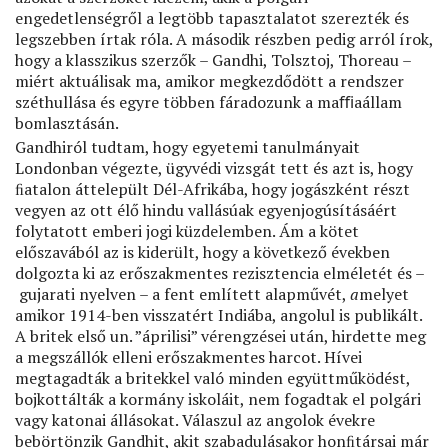
engedetlenségről a legtöbb tapasztalatot szerezték és
legszebben írtak róla. A második részben pedig arról írok,
hogy a klasszikus szerzők – Gandhi, Tolsztoj, Thoreau –
miért aktuálisak ma, amikor megkezdődött a rendszer
széthullása és egyre többen fáradozunk a maﬃaállam
bomlasztásán.
Gandhiról tudtam, hogy egyetemi tanulmányait
Londonban végezte, ügyvédi vizsgát tett és azt is, hogy
ﬁatalon áttelepült Dél-Afrikába, hogy jogászként részt
vegyen az ott élő hindu vallásúak egyenjogúsításáért
folytatott emberi jogi küzdelemben. Ám a kötet
előszavából az is kiderült, hogy a következő években
dolgozta ki az erőszakmentes rezisztencia elméletét és –
gujarati nyelven – a fent említett alapművét,
a
melyet
amikor 1914-ben visszatért Indiába, angolul is publikált.
A britek első un. ”áprilisi” vérengzései után, hirdette meg
a megszállók elleni erőszakmentes harcot. Hívei
megtagadták a britekkel való minden együttműködést,
bojkottálták a kormány iskoláit, nem fogadtak el polgári
vagy katonai állásokat. Válaszul az angolok évekre
bebörtönzik Gandhit, akit szabadulásakor honﬁtársai már