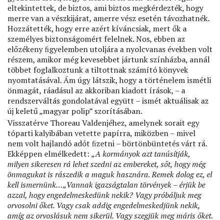
eltekintettek, de biztos, ami biztos megkérdezték, hogy
merre van a vészkijárat, amerre vész esetén távozhatnék.
Hozzátették, hogy erre azért kíváncsiak, mert ők a
személyes biztonságomért felelnek. Nos, ebben az
előzékeny ﬁgyelemben utoljára a nyolcvanas években volt
részem, amikor még kevesebbet jártunk színházba, annál
többet foglalkoztunk a tiltottnak számító könyvek
nyomtatásával. Ám úgy látszik, hogy a történelem ismétli
önmagát, ráadásul az akkoriban kiadott írások, – a
rendszerváltás gondolatával együtt – ismét aktuálisak az
új keletű „magyar polip” szorításában.
Visszatérve Thoreau Valdenjéhez, amelynek sorait egy
tóparti kalyibában vetette papírra, miközben – mivel
nem volt hajlandó adót ﬁzetni – börtönbüntetés várt rá.
Ekképpen elmélkedett:
„A kormányok azt tanúsítják,
milyen sikeresen rá lehet szedni az embereket, sőt, hogy még
önmagukat is rászedik a maguk hasznára. Remek dolog ez, el
kell ismernünk…„Vannak igazságtalan törvények – érjük be
azzal, hogy engedelmeskedünk nekik? Vagy próbáljuk meg
orvosolni őket. Vagy csak addig engedelmeskedjünk nekik,
amíg az orvoslásuk nem sikerül. Vagy szegjük meg máris őket.