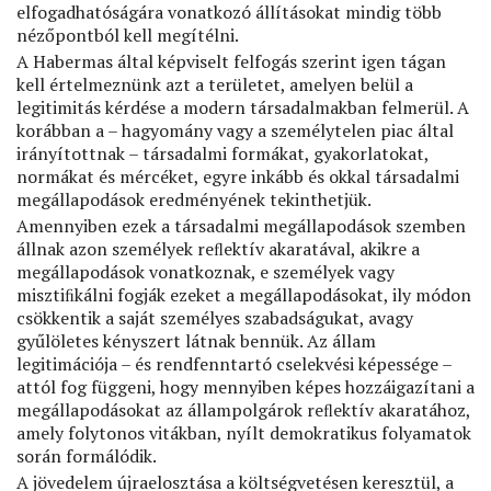
elfogadhatóságára vonatkozó állításokat mindig több
nézőpontból kell megítélni.
A Habermas által képviselt felfogás szerint igen tágan
kell értelmeznünk azt a területet, amelyen belül a
legitimitás kérdése a modern társadalmakban felmerül. A
korábban a – hagyomány vagy a személytelen piac által
irányítottnak – társadalmi formákat, gyakorlatokat,
normákat és mércéket, egyre inkább és okkal társadalmi
megállapodások eredményének tekinthetjük.
Amennyiben ezek a társadalmi megállapodások szemben
állnak azon személyek reﬂektív akaratával, akikre a
megállapodások vonatkoznak, e személyek vagy
misztiﬁkálni fogják ezeket a megállapodásokat, ily módon
csökkentik a saját személyes szabadságukat, avagy
gyűlöletes kényszert látnak bennük. Az állam
legitimációja – és rendfenntartó cselekvési képessége –
attól fog függeni, hogy mennyiben képes hozzáigazítani a
megállapodásokat az állampolgárok reﬂektív akaratához,
amely folytonos vitákban, nyílt demokratikus folyamatok
során formálódik.
A jövedelem újraelosztása a költségvetésen keresztül, a