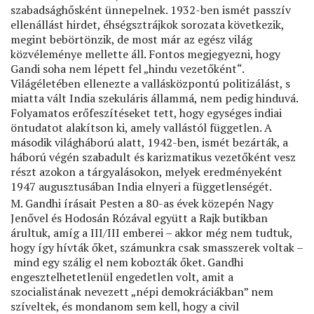
szabadsághősként ünnepelnek. 1932-ben ismét passzív
ellenállást hirdet, éhségsztrájkok sorozata következik,
megint bebörtönzik, de most már az egész világ
közvéleménye mellette áll. Fontos megjegyezni, hogy
Gandi soha nem lépett fel „hindu vezetőként“.
Világéletében ellenezte a vallásközpontú politizálást, s
miatta vált India szekuláris állammá, nem pedig hinduvá.
Folyamatos erőfeszítéseket tett, hogy egységes indiai
öntudatot alakítson ki, amely vallástól független. A
második világháború alatt, 1942-ben, ismét bezárták, a
háború végén szabadult és karizmatikus vezetőként vesz
részt azokon a tárgyalásokon, melyek eredményeként
1947 augusztusában India elnyeri a függetlenségét.
M. Gandhi írásait Pesten a 80-as évek közepén Nagy
Jenővel és Hodosán Rózával együtt a Rajk butikban
árultuk, amíg a III/III emberei – akkor még nem tudtuk,
hogy így hívták őket, számunkra csak smasszerek voltak –
mind egy szálig el nem kobozták őket. Gandhi
engesztelhetetlenül engedetlen volt, amit a
szocialistának nevezett „népi demokráciákban” nem
szíveltek, és mondanom sem kell, hogy a civil