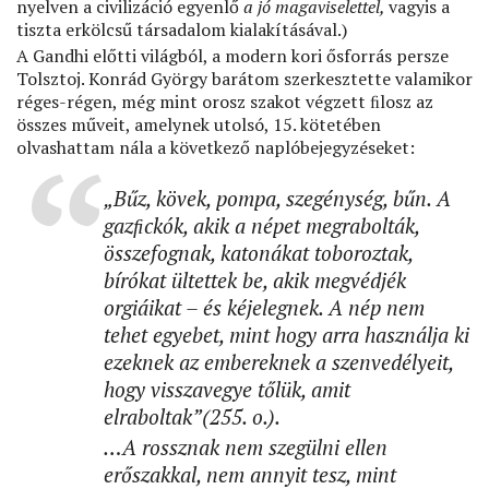
nyelven a civilizáció egyenlő
a jó magaviselettel,
vagyis a
tiszta erkölcsű társadalom kialakításával.)
A Gandhi előtti világból, a modern kori ősforrás persze
Tolsztoj. Konrád György barátom szerkesztette valamikor
réges-régen, még mint orosz szakot végzett ﬁlosz az
összes műveit, amelynek utolsó, 15. kötetében
olvashattam nála a következő naplóbejegyzéseket:
„
Bűz, kövek, pompa, szegénység, bűn. A
gazﬁckók, akik a népet megrabolták,
összefognak, katonákat toboroztak,
bírókat ültettek be, akik megvédjék
orgiáikat – és kéjelegnek. A nép nem
tehet egyebet, mint hogy arra használja ki
ezeknek az embereknek a szenvedélyeit,
hogy visszavegye tőlük, amit
elraboltak”(255. o.).
…
A rossznak nem szegülni ellen
erőszakkal, nem annyit tesz, mint