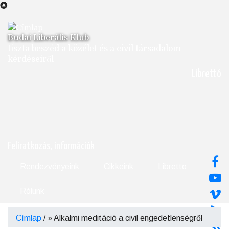
Ugrás
a
tartalomra
Budai Liberális Klub
tiszta beszéd a közélet és a civil társadalom
kérdéseiről
Librettó
Feliratkozás, információk
Rendezvényeink
Cikkeink
Libretto
Rólunk
Címlap
/
Alkalmi meditáció a civil engedetlenségről
Morzsa