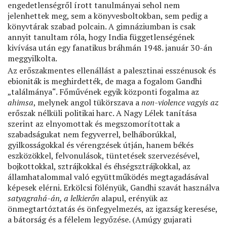
engedetlenségről írott tanulmányai sehol nem
jelenhettek meg, sem a könyvesboltokban, sem pedig a
könyvtárak szabad polcain. A gimnáziumban is csak
annyit tanultam róla, hogy India függetlenségének
kivívása után egy fanatikus bráhmán 1948. január 30-án
meggyilkolta.
Az erőszakmentes ellenállást a palesztinai esszénusok és
ebioniták is meghirdették, de maga a fogalom Gandhi
„találmánya“. Főművének egyik központi fogalma az
ahimsa
, melynek angol tükörszava a
non-violence vagyis az
erőszak nélküli politikai harc. A Nagy Lélek tanítása
szerint az elnyomottak és megszomorítottak a
szabadságukat nem fegyverrel, belháborúkkal,
gyilkosságokkal és vérengzések útján, hanem békés
eszközökkel, felvonulások, tüntetések szervezésével,
bojkottokkal, sztrájkokkal és éhségsztrájkokkal, az
államhatalommal való együttműködés megtagadásával
képesek elérni. Erkölcsi fölényük, Gandhi szavát használva
satyagrahá-án, a lelkierőn
alapul, erényük az
önmegtartóztatás és önfegyelmezés, az igazság keresése,
a bátorság és a félelem legyőzése. (Amúgy gujarati