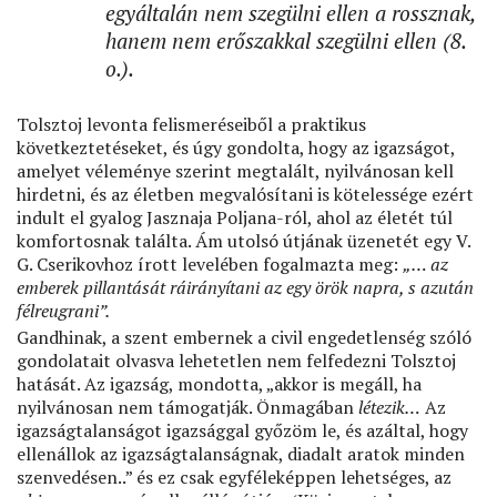
egyáltalán nem szegülni ellen a rossznak,
hanem nem erőszakkal szegülni ellen (8.
o.).
Tolsztoj levonta felismeréseiből a praktikus
következtetéseket, és úgy gondolta, hogy az igazságot,
amelyet véleménye szerint megtalált, nyilvánosan kell
hirdetni, és az életben megvalósítani is kötelessége ezért
indult el gyalog Jasznaja Poljana-ról, ahol az életét túl
komfortosnak találta. Ám utolsó útjának üzenetét egy V.
G. Cserikovhoz írott levelében fogalmazta meg:
„… az
emberek pillantását ráirányítani az egy örök napra, s azután
félreugrani”.
Gandhinak, a szent embernek a civil engedetlenség szóló
gondolatait olvasva lehetetlen nem felfedezni Tolsztoj
hatását. Az igazság, mondotta, „akkor is megáll, ha
nyilvánosan nem támogatják. Önmagában
létezik…
Az
igazságtalanságot igazsággal győzöm le, és azáltal, hogy
ellenállok az igazságtalanságnak, diadalt aratok minden
szenvedésen..” és ez csak egyféleképpen lehetséges, az