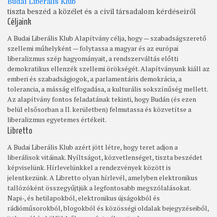
Budai Liberális Klub
tiszta beszéd a közélet és a civil társadalom kérdéseiről
Céljaink
A Budai Liberális Klub Alapítvány célja, hogy — szabadságszerető
szellemi műhelyként — folytassa a magyar és az európai
liberalizmus szép hagyományait, a rendszerváltás előtti
demokratikus ellenzék szellemi örökségét. Alapítványunk kiáll az
emberi és szabadságjogok, a parlamentáris demokrácia, a
tolerancia, a másság elfogadása, a kulturális sokszínűség mellett.
Az alapítvány fontos feladatának tekinti, hogy Budán (és ezen
belül elsősorban a II. kerületben) felmutassa és közvetítse a
liberalizmus egyetemes értékeit.
Libretto
A Budai Liberális Klub azért jött létre, hogy teret adjon a
liberálisok vitáinak. Nyíltságot, közvetlenséget, tiszta beszédet
képviselünk. Hírlevelünkkel a rendezvények között is
jelentkezünk. A Libretto olyan hírlevél, amelyben elektronikus
tallózóként összegyűjtjük a legfontosabb megszólalásokat.
Napi-, és hetilapokból, elektronikus újságokból és
rádióműsorokból, blogokból és közösségi oldalak bejegyzéseiből,