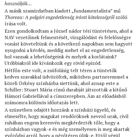
használják…
A másik szamizdatban kiadott „fundamentalista” mű
Thoreau: A polgári engedetlenség iránti kötelességről
szóló
írása volt.
Ezen gondolkodtam a József nádor téri tüntetésen, ahol a
NAV vezetőinek felmentését, vizsgálódást és felelősségre
vonást követeltünk és a következő napokban sem hagyott
nyugodni a kérdés, meddig mehet el az engedetlenség,
hol vannak a lehetőségeink és melyek a korlátaink?
Utóbbiakról ide kívánkozik egy rövid epizód.
Hétfőn este volt, a zsúfolásig telt téren a tüntetők
kedves szavakkal üdvözöltek, miközben partneremmel a
közeli Örkény színházba siettünk, ahol aznap este a
Schiller: Stuart Mária című darabját játszották a kitűnő
Hámori Gabriellával a címszerepben. Ám az előadásból
számomra különös időutazás lett.
A szünetben odajött hozzánk a színházi ügyelő, és
elmesélte, hogy magukat rendőröknek nevező urak, civil
ruhában engem keresvén megkérdezték tőle, hogy a
színházban vagyok-e és még személyesen is meg akartak
győződni arról, hogy a nézőtéren ülök-e. Ettől végül