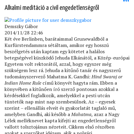
Alkalmi meditáció a civil engedetlenségről
Demszky Gábor
2014/11/28 22:46
Két éve Berlinben, barátaimmal Grunewaldból a
Kurfürstendammra sétáltam, amikor egy hosszú
beszélgetés után kaptam egy kötetet a halálos
betegségével küszködő Jehuda Elkánától, a Közép-európai
Egyetem volt rektorától, azzal, hogy egyszer még
szükségem lesz rá. Jehuda a kitűnő tanár és nagyszerű
tudományszervező Mahatma K. Gandhi:
Hind Swaraj or
Indian Home Rule
című könyvét hagyta rám. Ebben a
könyvében a kitűnően író szerző pontosan azokkal a
kérdésekkel foglalkozik, amelyekkel a pesti utcán
tüntetők nap mint nap szembesülnek. Az – egyesek
szerint – ellenállás elveit és gyakorlatát taglaló mű,
amelyben Gandhi, aki később a
Mahatma,
azaz a Nagy
Lélek melléknevet kapta kifejti az engedetlenségről
vallott tolsztojánus nézeteit. Cikkem első részében
azokat a szerzőket idézem, akik a polgári