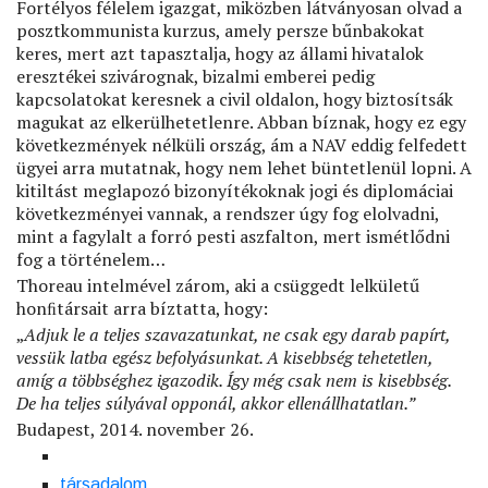
Fortélyos félelem igazgat, miközben látványosan olvad a
posztkommunista kurzus, amely persze bűnbakokat
keres, mert azt tapasztalja, hogy az állami hivatalok
eresztékei szivárognak, bizalmi emberei pedig
kapcsolatokat keresnek a civil oldalon, hogy biztosítsák
magukat az elkerülhetetlenre. Abban bíznak, hogy ez egy
következmények nélküli ország, ám a NAV eddig felfedett
ügyei arra mutatnak, hogy nem lehet büntetlenül lopni. A
kitiltást meglapozó bizonyítékoknak jogi és diplomáciai
következményei vannak, a rendszer úgy fog elolvadni,
mint a fagylalt a forró pesti aszfalton, mert ismétlődni
fog a történelem…
Thoreau intelmével zárom, aki a csüggedt lelkületű
honﬁtársait arra bíztatta, hogy:
„
Adjuk le a teljes szavazatunkat, ne csak egy darab papírt,
vessük latba egész befolyásunkat. A kisebbség tehetetlen,
amíg a többséghez igazodik. Így még csak nem is kisebbség.
De ha teljes súlyával opponál, akkor ellenállhatatlan.”
Budapest, 2014. november 26.
társadalom