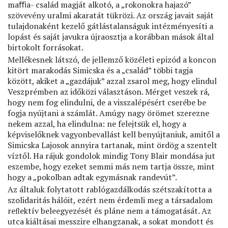
maﬃa- család magját alkotó, a „rokonokra hajazó”
szövevény uralmi akaratát tükrözi. Az ország javait saját
tulajdonaként kezelő gátlástalanságuk intézményesíti a
lopást és saját javukra újraosztja a korábban mások által
birtokolt forrásokat.
Mellékesnek látszó, de jellemző közéleti epizód a koncon
kitört marakodás Simicska és a „család” többi tagja
között, akiket a „gazdájuk” azzal zsarol meg, hogy elindul
Veszprémben az időközi választáson. Mérget veszek rá,
hogy nem fog elindulni, de a visszalépésért cserébe be
fogja nyújtani a számlát. Amúgy nagy örömet szerezne
nekem azzal, ha elindulna: ne felejtsük el, hogy a
képviselőknek vagyonbevallást kell benyújtaniuk, amitől a
Simicska Lajosok annyira tartanak, mint ördög a szentelt
víztől. Ha rájuk gondolok mindig Tony Blair mondása jut
eszembe, hogy ezeket semmi más nem tartja össze, mint
hogy a „pokolban adtak egymásnak randevút”.
Az általuk folytatott rablógazdálkodás szétszakította a
szolidaritás hálóit, ezért nem érdemli meg a társadalom
reﬂektív beleegyezését és pláne nem a támogatását. Az
utca kiáltásai messzire elhangzanak, a sokat mondott és