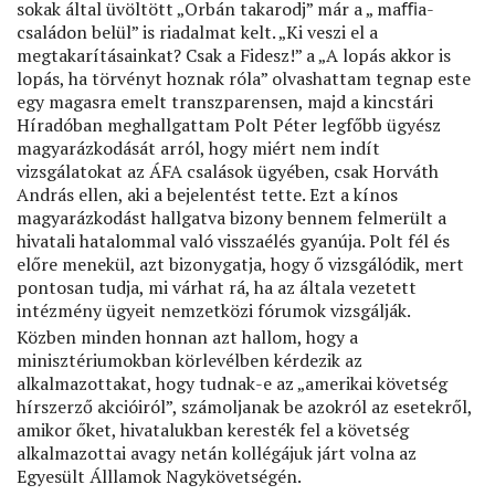
sokak által üvöltött „Orbán takarodj” már a „ maﬃa-
családon belül” is riadalmat kelt. „Ki veszi el a
megtakarításainkat? Csak a Fidesz!” a „A lopás akkor is
lopás, ha törvényt hoznak róla” olvashattam tegnap este
egy magasra emelt transzparensen, majd a kincstári
Híradóban meghallgattam Polt Péter legfőbb ügyész
magyarázkodását arról, hogy miért nem indít
vizsgálatokat az ÁFA csalások ügyében, csak Horváth
András ellen, aki a bejelentést tette. Ezt a kínos
magyarázkodást hallgatva bizony bennem felmerült a
hivatali hatalommal való visszaélés gyanúja. Polt fél és
előre menekül, azt bizonygatja, hogy ő vizsgálódik, mert
pontosan tudja, mi várhat rá, ha az általa vezetett
intézmény ügyeit nemzetközi fórumok vizsgálják.
Közben minden honnan azt hallom, hogy a
minisztériumokban körlevélben kérdezik az
alkalmazottakat, hogy tudnak-e az „amerikai követség
hírszerző akcióiról”, számoljanak be azokról az esetekről,
amikor őket, hivatalukban keresték fel a követség
alkalmazottai avagy netán kollégájuk járt volna az
Egyesült Álllamok Nagykövetségén.