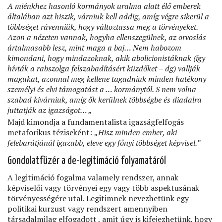
A miénkhez hasonló kormányok uralma alatt élő emberek
általában azt hiszik, várniuk kell addig, amíg végre sikerül a
többséget rávenniük, hogy változtassa meg a törvényeket.
Azon a nézeten vannak, hogyha ellenszegülnek, az orvoslás
ártalmasabb lesz, mint maga a baj… Nem habozom
kimondani, hogy mindazoknak, akik abolicionistáknak (így
hívták a rabszolga felszabadításért küzdőket – dg) vallják
magukat, azonnal meg kellene tagadniuk minden hatékony
személyi és elvi támogatást a … kormánytól. S nem volna
szabad kivárniuk, amíg ők kerülnek többségbe és diadalra
juttatják az igazságot… „
Majd kimondja a fundamentalista igazságfelfogás
metaforikus téziseként:
„Hisz minden ember, aki
felebarátjánál igazabb, eleve egy főnyi többséget képvisel.”
Gondolatfüzér a de-legitimáció folyamatáról
A legitimáció fogalma valamely rendszer, annak
képviselői vagy törvényei egy vagy több aspektusának
törvényességére utal. Legitimnek nevezhetünk egy
politikai kurzust vagy rendszert amennyiben
társadalmilag elfogadott , amit úgy is kifejezhetünk, hogy