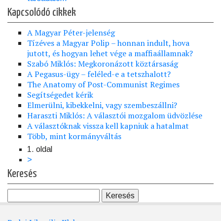
Kapcsolódó cikkek
A Magyar Péter-jelenség
Tízéves a Magyar Polip – honnan indult, hova
jutott, és hogyan lehet vége a maffiaállamnak?
Szabó Miklós: Megkoronázott köztársaság
A Pegasus-ügy – feléled-e a tetszhalott?
The Anatomy of Post-Communist Regimes
Segítségedet kérik
Elmerülni, kibekkelni, vagy szembeszállni?
Haraszti Miklós: A választói mozgalom üdvözlése
A választóknak vissza kell kapniuk a hatalmat
Több, mint kormányváltás
1. oldal
Oldalszámozás
Következő
>
oldal
Keresés