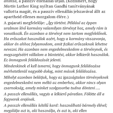
ahimsa,
a passzív ellenállás útján. (Közismert, hogy
Martin
Luther King nyíltan Gandhi tanítványának
vallotta magát, és a passzív ellenállás jelszavával állt az
apartheid ellenes mozgalom élére. )
A gujarati megfelelője:
„Így történt.
Például az éppen
uralmon lévő kormány valamilyen törvényt hoz, amely rám is
vonatkozik. Én azonban a törvényt nem tartom megfelelőnek.
Ha erőszakot használok azért, hogy a kormány visszavonja,
akkor én ahhoz folyamodom, amit ﬁzikai erőszaknak lehetne
nevezni. Ha azonban nem engedelmeskedem a törvénynek, és
megszegéséért vállalom a büntetést, akkor lelkierőt használok.
Ez önmagunk feláldozását jelenti.
Mindenkinek el kell ismerni, hogy önmagunk feláldozása
mérhetetlenül nagyobb dolog, mint mások feláldozása.
Mihelyt azonban belátjuk, hogy az igazságtalan törvényeknek
engedelmeskedni nem méltó az emberhez, akkor nincs olyan
zsarnokság, amely minket szolgasorba tudna dönteni ….
A passzív ellenállás, vagyis a lelkierő páratlan. Fölötte áll a
fegyverek erejének.
A passzív ellenállás kétélű kard: használható bármely élével;
megáldja azt is, aki használja, és azt is, aki ellen