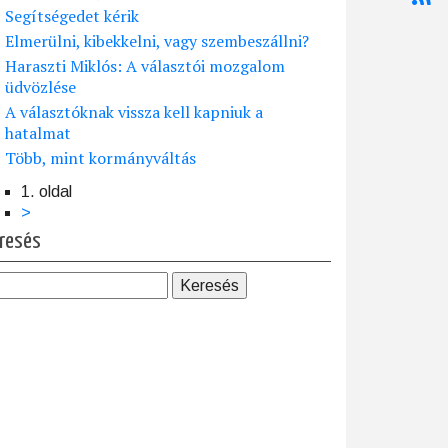
Segítségedet kérik
Elmerülni, kibekkelni, vagy szembeszállni?
Haraszti Miklós: A választói mozgalom
üdvözlése
A választóknak vissza kell kapniuk a
hatalmat
Több, mint kormányváltás
1. oldal
dalszámozás
Következő
>
oldal
resés