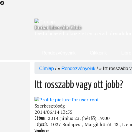
Ugrás
a
tartalomra
Budai Liberális Klub
tiszta beszéd a közélet és a civil társadal
Rendezvényeink
Cikkeink
Libre
Címlap
/
Rendezvényeink
/
Itt rosszabb v
Morzsa
Itt rosszabb vagy ott jobb?
Szerkesztőség
2014/06/14 13:55
2014. június 23. (hétfő) 19:00
Dátum
1027 Budapest, Margit körút 48., I. em
Helyszín
Vendégek