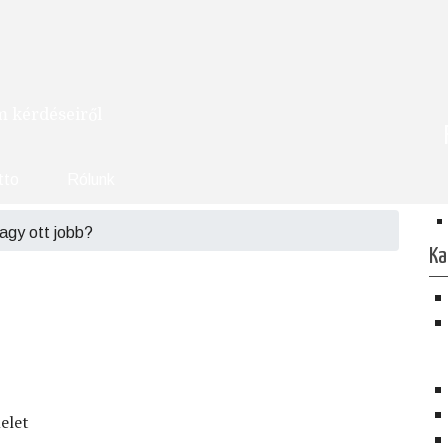
om kérdéseiről
tto
Rólunk
agy ott jobb?
Ka
elet