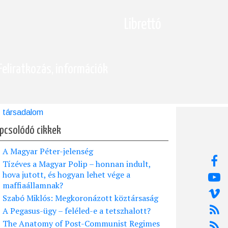
Librettó
Feliratkozás, információk
társadalom
pcsolódó cikkek
A Magyar Péter-jelenség
Tízéves a Magyar Polip – honnan indult,
hova jutott, és hogyan lehet vége a
maffiaállamnak?
Szabó Miklós: Megkoronázott köztársaság
A Pegasus-ügy – feléled-e a tetszhalott?
The Anatomy of Post-Communist Regimes