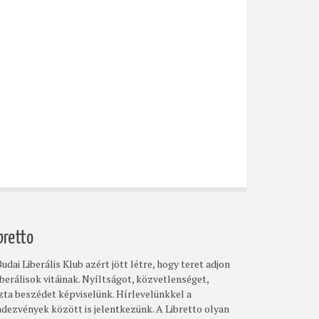
bretto
udai Liberális Klub azért jött létre, hogy teret adjon
iberálisok vitáinak. Nyíltságot, közvetlenséget,
szta beszédet képviselünk. Hírlevelünkkel a
ndezvények között is jelentkezünk. A Libretto olyan