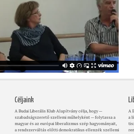
Céljaink
Li
A Budai Liberális Klub Alapítvány célja, hogy —
A B
szabadságszerető szellemi műhelyként — folytassa a
a l
magyar és az európai liberalizmus szép hagyományait,
ti
a rendszerváltás előtti demokratikus ellenzék szellemi
re