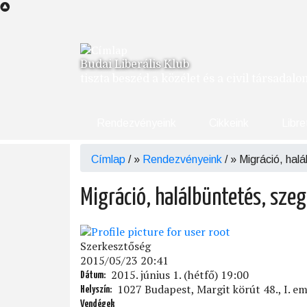
Ugrás
a
tartalomra
Budai Liberális Klub
tiszta beszéd a közélet és a civil társadal
Rendezvényeink
Cikkeink
Libre
Címlap
/
Rendezvényeink
/
Migráció, hal
Morzsa
Migráció, halálbüntetés, sze
Szerkesztőség
2015/05/23 20:41
2015. június 1. (hétfő) 19:00
Dátum
1027 Budapest, Margit körút 48., I. em
Helyszín
Vendégek