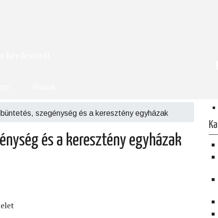
om kérdéseiről
tto
Rólunk
álbüntetés, szegénység és a keresztény egyházak
Ka
génység és a keresztény egyházak
elet