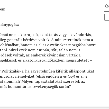
Ke
tem
tmányjogász
témái nem a korrupció, az oktatás vagy a kivándorlás,
eg generált kérdései voltak. A miniszterelnök nem a
roblémákat, hanem az aljas ösztönöket mozgásba hozni
ani. Mivel ezek nem csupán, sőt, talán nem is
rdések voltak, az emberek kíváncsian várták a
gélikusok és a katolikusok időközben megszületett –
olitizálás-e, ha egyértelműen kifejtik álláspontjukat
ancsolat némelyikét (elsőrendűen a
ne lopj!
és a
ne
hatalommal? Milyen tapasztalatokat szereztek az
 más humanitárius tevékenységük során?