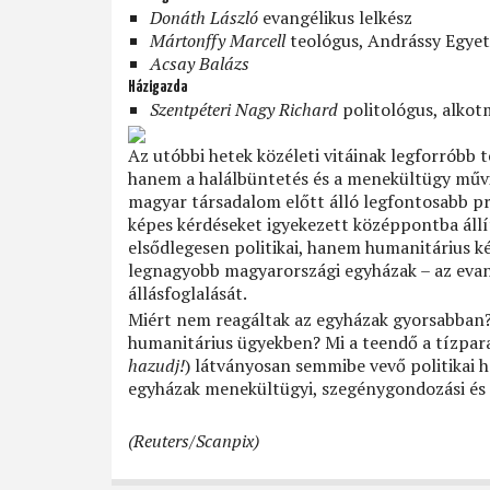
Donáth László
evangélikus lelkész
Mártonffy Marcell
teológus, Andrássy Egye
Acsay Balázs
Házigazda
Szentpéteri Nagy Richard
politológus, alko
Az utóbbi hetek közéleti vitáinak legforróbb 
hanem a halálbüntetés és a menekültügy művil
magyar társadalom előtt álló legfontosabb p
képes kérdéseket igyekezett középpontba állít
elsődlegesen politikai, hanem humanitárius ké
legnagyobb magyarországi egyházak – az evan
állásfoglalását.
Miért nem reagáltak az egyházak gyorsabban? P
humanitárius ügyekben? Mi a teendő a tízpar
hazudj!
) látványosan semmibe vevő politikai 
egyházak menekültügyi, szegénygondozási és
(Reuters/Scanpix)