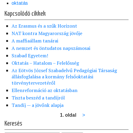
oktatás
Kapcsolódó cikkek
Az Erasmus és a szűk Horizont
NAT kontra Magyarország jövője
A maffiaállam tanárai
A nemzet és öntudatos napszámosai
Szabad Egyetem!
Oktatás – Hatalom – Felelősség
Az Eötvös József Szabadelvű Pedagógiai Társaság
állásfoglalása a kormány felsőoktatási
törvénytervezetéről
Ellenreformáció az oktatásban
Tiszta beszéd a tandíjról
Tandíj — a jövőnk alapja
1. oldal
Következő
>
Oldalszámozás
oldal
Keresés