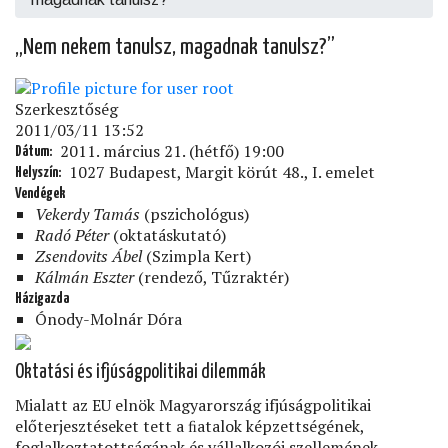
„Nem nekem tanulsz, magadnak tanulsz?”
Szerkesztőség
2011/03/11 13:52
2011. március 21. (hétfő) 19:00
Dátum
1027 Budapest, Margit körút 48., I. emelet
Helyszín
Vendégek
Vekerdy Tamás
(pszichológus)
Radó Péter
(oktatáskutató)
Zsendovits Ábel
(Szimpla Kert)
Kálmán Eszter
(rendező, Tűzraktér)
Házigazda
Ónody-Molnár Dóra
Oktatási és ifjúságpolitikai dilemmák
Mialatt az EU elnök Magyarország ifjúságpolitikai
előterjesztéseket tett a ﬁatalok képzettségének,
foglalkoztatottságának és vállalkozói szellemének