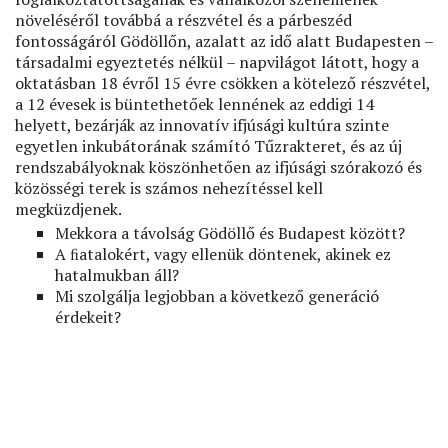
növeléséről továbbá a részvétel és a párbeszéd
fontosságáról Gödöllőn, azalatt az idő alatt Budapesten –
társadalmi egyeztetés nélkül – napvilágot látott, hogy a
oktatásban 18 évről 15 évre csökken a kötelező részvétel,
a 12 évesek is büntethetőek lennének az eddigi 14
helyett, bezárják az innovatív ifjúsági kultúra szinte
egyetlen inkubátorának számító Tűzrakteret, és az új
rendszabályoknak köszönhetően az ifjúsági szórakozó és
közösségi terek is számos nehezítéssel kell
megküzdjenek.
Mekkora a távolság Gödöllő és Budapest között?
A ﬁatalokért, vagy ellenük döntenek, akinek ez
hatalmukban áll?
Mi szolgálja legjobban a következő generáció
érdekeit?