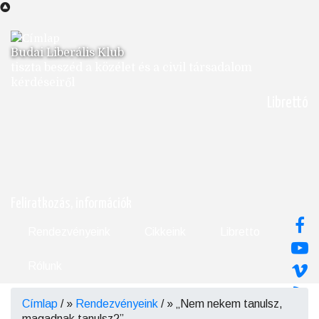
Ugrás
a
tartalomra
Budai Liberális Klub
tiszta beszéd a közélet és a civil társadalom
kérdéseiről
Librettó
Feliratkozás, információk
Rendezvényeink
Cikkeink
Libretto
Rólunk
Címlap
/
Rendezvényeink
/
„Nem nekem tanulsz,
Morzsa
magadnak tanulsz?”