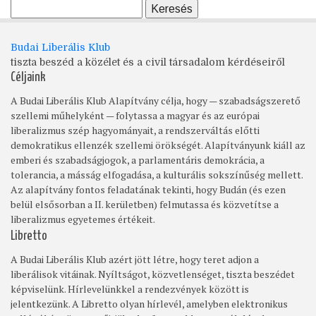
Budai Liberális Klub
tiszta beszéd a közélet és a civil társadalom kérdéseiről
Céljaink
A Budai Liberális Klub Alapítvány célja, hogy — szabadságszerető
szellemi műhelyként — folytassa a magyar és az európai
liberalizmus szép hagyományait, a rendszerváltás előtti
demokratikus ellenzék szellemi örökségét. Alapítványunk kiáll az
emberi és szabadságjogok, a parlamentáris demokrácia, a
tolerancia, a másság elfogadása, a kulturális sokszínűség mellett.
Az alapítvány fontos feladatának tekinti, hogy Budán (és ezen
belül elsősorban a II. kerületben) felmutassa és közvetítse a
liberalizmus egyetemes értékeit.
Libretto
A Budai Liberális Klub azért jött létre, hogy teret adjon a
liberálisok vitáinak. Nyíltságot, közvetlenséget, tiszta beszédet
képviselünk. Hírlevelünkkel a rendezvények között is
jelentkezünk. A Libretto olyan hírlevél, amelyben elektronikus