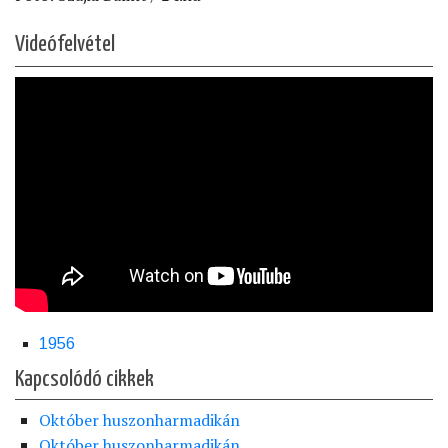
Videófelvétel
1956
Kapcsolódó cikkek
Október huszonharmadikán
Október huszonharmadikán