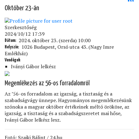
Október 23-án
Szerkesztőség
2024/10/12 17:39
2024. október 23. (szerda) 10:00
Dátum
1026 Budapest, Orsó utca 43. (Nagy Imre
Helyszín
Emlékház)
Vendégek
Iványi Gábor lelkész
Megemlékezés az 56-os forradalomról
Az ’56-os forradalom az igazság, a tisztaság és a
szabadságvágy ünnepe. Hagyományos megemlékezésünk
szónoka a magyar október értékeinek méltó örököse, az
igazság, a tisztaság és a szabadságszeretet mai hőse,
Iványi Gábor lelkész lesz.
Fotó: Szajki Bálint / 24.hu