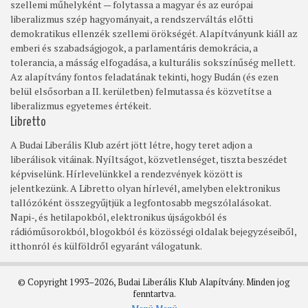
szellemi műhelyként — folytassa a magyar és az európai
liberalizmus szép hagyományait, a rendszerváltás előtti
demokratikus ellenzék szellemi örökségét. Alapítványunk kiáll az
emberi és szabadságjogok, a parlamentáris demokrácia, a
tolerancia, a másság elfogadása, a kulturális sokszínűség mellett.
Az alapítvány fontos feladatának tekinti, hogy Budán (és ezen
belül elsősorban a II. kerületben) felmutassa és közvetítse a
liberalizmus egyetemes értékeit.
Libretto
A Budai Liberális Klub azért jött létre, hogy teret adjon a
liberálisok vitáinak. Nyíltságot, közvetlenséget, tiszta beszédet
képviselünk. Hírlevelünkkel a rendezvények között is
jelentkezünk. A Libretto olyan hírlevél, amelyben elektronikus
tallózóként összegyűjtjük a legfontosabb megszólalásokat.
Napi-, és hetilapokból, elektronikus újságokból és
rádióműsorokból, blogokból és közösségi oldalak bejegyzéseiből,
itthonról és külföldről egyaránt válogatunk.
© Copyright 1993–2026, Budai Liberális Klub Alapítvány. Minden jog
fenntartva.