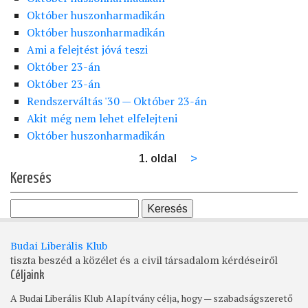
Október huszonharmadikán
Október huszonharmadikán
Ami a felejtést jóvá teszi
Október 23-án
Október 23-án
Rendszerváltás '30 — Október 23-án
Akit még nem lehet elfelejteni
Október huszonharmadikán
1. oldal
Következő
>
Oldalszámozás
oldal
Keresés
Budai Liberális Klub
tiszta beszéd a közélet és a civil társadalom kérdéseiről
Céljaink
A Budai Liberális Klub Alapítvány célja, hogy — szabadságszerető