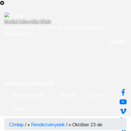
Ugrás
a
tartalomra
Budai Liberális Klub
tiszta beszéd a közélet és a civil társadalom
kérdéseiről
Librettó
Feliratkozás, információk
Rendezvényeink
Cikkeink
Libretto
Rólunk
Címlap
/
Rendezvényeink
/
Október 23-án
Morzsa