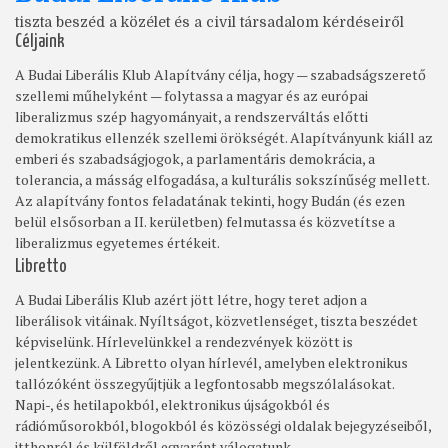
tiszta beszéd a közélet és a civil társadalom kérdéseiről
Céljaink
A Budai Liberális Klub Alapítvány célja, hogy — szabadságszerető
szellemi műhelyként — folytassa a magyar és az európai
liberalizmus szép hagyományait, a rendszerváltás előtti
demokratikus ellenzék szellemi örökségét. Alapítványunk kiáll az
emberi és szabadságjogok, a parlamentáris demokrácia, a
tolerancia, a másság elfogadása, a kulturális sokszínűség mellett.
Az alapítvány fontos feladatának tekinti, hogy Budán (és ezen
belül elsősorban a II. kerületben) felmutassa és közvetítse a
liberalizmus egyetemes értékeit.
Libretto
A Budai Liberális Klub azért jött létre, hogy teret adjon a
liberálisok vitáinak. Nyíltságot, közvetlenséget, tiszta beszédet
képviselünk. Hírlevelünkkel a rendezvények között is
jelentkezünk. A Libretto olyan hírlevél, amelyben elektronikus
tallózóként összegyűjtjük a legfontosabb megszólalásokat.
Napi-, és hetilapokból, elektronikus újságokból és
rádióműsorokból, blogokból és közösségi oldalak bejegyzéseiből,
itthonról és külföldről egyaránt válogatunk.