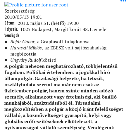
Szerkesztőség
2010/05/13 19:01
2010. május 31. (hétfő) 19:00
Dátum
1027 Budapest, Margit körút 48. I. emelet
Helyszín
Vendégek
Bojár Gábor,
a Graphisoft tulajdonosa
Haraszti Miklós,
az EBESZ volt sajtószabadság-
megbízottja
Ungváry Rudolf
közíró
A polgár nehezen meghatározható, többjelentésű
fogalom. Politikai értelemben: a jogokkal bíró
állampolgár. Gazdasági helyzete, ha tetszik,
osztálytudata szerint ma már nem csak az
üzletember polgár, hanem szinte minden adózó
személy, alkalmazott vagy értelmiségi, aki önálló
munkájából, szaktudásából él. Társadalmi
megközelítésben a polgár a közjó iránt felelősséget
vállaló, a közműveltséget gyarapító, helyi vagy
globális erőfeszítéseknek elkötelezett, a
nyilvánosságot vállaló személyiség. Vendégeink