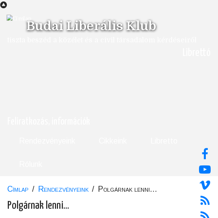
Ugrás
a
Budai Liberális Klub
tartalomra
tiszta beszéd a közélet és a civil társadalom kérdéseiről
Librettó
Feliratkozás, információk
Rendezvényeink
Cikkeink
Libretto
Rólunk
Címlap
/
Rendezvényeink
/
Polgárnak lenni...
Morzsa
Polgárnak lenni...