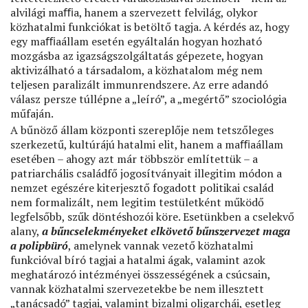
alvilági maﬃa, hanem a szervezett felvilág, olykor
közhatalmi funkciókat is betöltő tagja. A kérdés az, hogy
egy maﬃaállam esetén egyáltalán hogyan hozható
mozgásba az igazságszolgáltatás gépezete, hogyan
aktivizálható a társadalom, a közhatalom még nem
teljesen paralizált immunrendszere. Az erre adandó
válasz persze túllépne a „leíró”, a „megértő” szociológia
műfaján.
A bűnöző állam központi szereplője nem tetszőleges
szerkezetű, kultúrájú hatalmi elit, hanem a maﬃaállam
esetében – ahogy azt már többször említettük – a
patriarchális családfő jogosítványait illegitim módon a
nemzet egészére kiterjesztő fogadott politikai család
nem formalizált, nem legitim testületként működő
legfelsőbb, szűk döntéshozói köre. Esetünkben a cselekvő
alany,
a bűncselekményeket elkövető bűnszervezet maga
a polipbüró
, amelynek vannak vezető közhatalmi
funkcióval bíró tagjai a hatalmi ágak, valamint azok
meghatározó intézményei összességének a csúcsain,
vannak közhatalmi szervezetekbe be nem illesztett
„tanácsadó” tagjai, valamint bizalmi oligarchái, esetleg