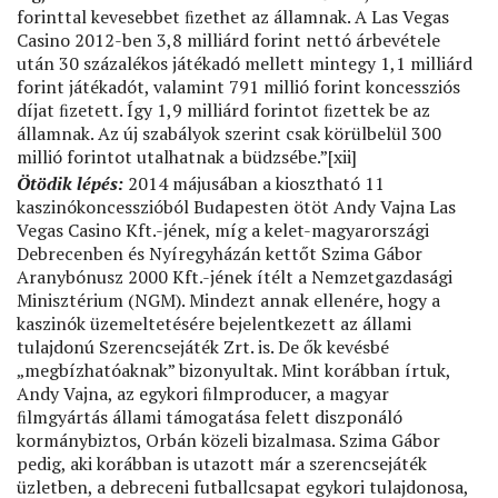
forinttal kevesebbet ﬁzethet az államnak. A Las Vegas
Casino 2012-ben 3,8 milliárd forint nettó árbevétele
után 30 százalékos játékadó mellett mintegy 1,1 milliárd
forint játékadót, valamint 791 millió forint koncessziós
díjat ﬁzetett. Így 1,9 milliárd forintot ﬁzettek be az
államnak. Az új szabályok szerint csak körülbelül 300
millió forintot utalhatnak a büdzsébe.”[xii]
Ötödik lépés:
2014 májusában a kiosztható 11
kaszinókoncesszióból Budapesten ötöt Andy Vajna Las
Vegas Casino Kft.-jének, míg a kelet-magyarországi
Debrecenben és Nyíregyházán kettőt Szima Gábor
Aranybónusz 2000 Kft.-jének ítélt a Nemzetgazdasági
Minisztérium (NGM). Mindezt annak ellenére, hogy a
kaszinók üzemeltetésére bejelentkezett az állami
tulajdonú Szerencsejáték Zrt. is. De ők kevésbé
„megbízhatóaknak” bizonyultak. Mint korábban írtuk,
Andy Vajna, az egykori ﬁlmproducer, a magyar
ﬁlmgyártás állami támogatása felett diszponáló
kormánybiztos, Orbán közeli bizalmasa. Szima Gábor
pedig, aki korábban is utazott már a szerencsejáték
üzletben, a debreceni futballcsapat egykori tulajdonosa,