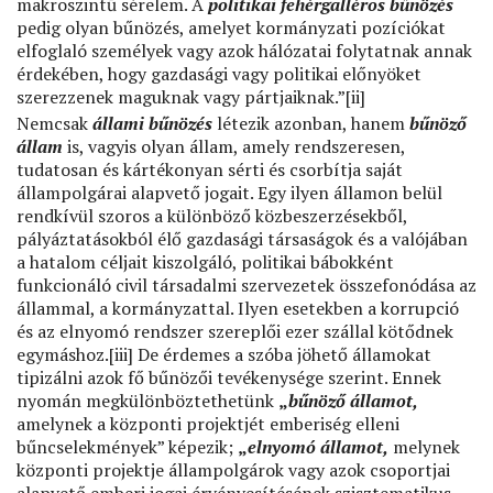
makroszintű sérelem. A
politikai fehérgalléros bűnözés
pedig olyan bűnözés, amelyet kormányzati pozíciókat
elfoglaló személyek vagy azok hálózatai folytatnak annak
érdekében, hogy gazdasági vagy politikai előnyöket
szerezzenek maguknak vagy pártjaiknak.”[ii]
Nemcsak
állami bűnözés
létezik azonban, hanem
bűnöző
állam
is, vagyis olyan állam, amely rendszeresen,
tudatosan és kártékonyan sérti és csorbítja saját
állampolgárai alapvető jogait. Egy ilyen államon belül
rendkívül szoros a különböző közbeszerzésekből,
pályáztatásokból élő gazdasági társaságok és a valójában
a hatalom céljait kiszolgáló, politikai bábokként
funkcionáló civil társadalmi szervezetek összefonódása az
állammal, a kormányzattal. Ilyen esetekben a korrupció
és az elnyomó rendszer szereplői ezer szállal kötődnek
egymáshoz.[iii] De érdemes a szóba jöhető államokat
tipizálni azok fő bűnözői tevékenysége szerint. Ennek
nyomán megkülönböztethetünk
„
bűnöző államot,
amelynek a központi projektjét emberiség elleni
bűncselekmények” képezik;
„
elnyomó államot,
melynek
központi projektje állampolgárok vagy azok csoportjai