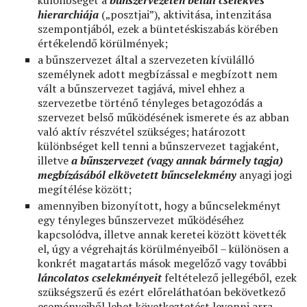
különbséget a
bűnszervezeten belüli cselekvés
hierarchiája
(„posztjai”), aktivitása, intenzitása
szempontjából, ezek a büntetéskiszabás körében
értékelendő körülmények;
a bűnszervezet által a szervezeten kívülálló
személynek adott megbízással e megbízott nem
vált a bűnszervezet tagjává, mivel ehhez a
szervezetbe történő tényleges betagozódás a
szervezet belső működésének ismerete és az abban
való aktív részvétel szükséges; határozott
különbséget kell tenni a bűnszervezet tagjaként,
illetve
a bűnszervezet (vagy annak bármely tagja)
megbízásából elkövetett bűncselekmény
anyagi jogi
megítélése között;
amennyiben bizonyított, hogy a bűncselekményt
egy tényleges bűnszervezet működéséhez
kapcsolódva, illetve annak keretei között követték
el, úgy a végrehajtás körülményeiből – különösen a
konkrét magatartás mások megelőző vagy további
láncolatos cselekményeit
feltételező jellegéből, ezek
szükségszerű és ezért előreláthatóan bekövetkező
eseményeiből lehet következtetést levonni arra,