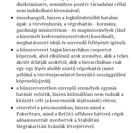
diszkriminatív, semmilyen pozitív társadalmi céllal
nem indokolható kivonásával;
összehangolt, hiszen a legkülönbözőbb hatalmi
ágak: a törvényhozás, a végrehajtás – kormány,
gazdasági minisztérium – és magánszemélyek (lásd
a kiszemelt kedvezményezetteket) koordinált,
meghatározott idejű és sorrendű fellépését igényli;
a bűnszervezet tagjai hierarchikus csoportot
képeznek, ahol elkülönül azok személye, akik a teljes
akciót átlátják azokétól, akik a hierarchiában csak
egy-egy lépés alsóbb szintű végrehajtói (mint
például a törvényjavaslatot benyújtó országgyűlési
képviselő);[xviii]
a bűnszervezetben szereplő személyek egymás
hatását erősítik, hiszen különállóan nem tudnák a
kitűzött célt (a koncessziók átjátszását) elérni;
részvétel a pénzmosásban, hiszen mind a
PokerStars, mind a Bet365 offshore hátterű cégek
adóamnesztiát nyerhettek a Stabilitási
Megtakarítási Számlák létrejöttével.