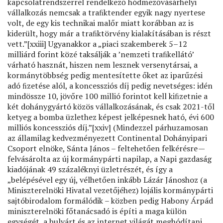
kapcsolatrendszerrel rendelkező hódmezővásárhelyi
vállalkozás nemcsak a traﬁktender egyik nagy nyertese
volt, de egy kis technikai malőr miatt korábban az is
kiderült, hogy már a traﬁktörvény kialakításában is részt
vett.”[xxiii] Ugyanakkor a „piaci szakemberek 5–12
milliárd forint közé taksálják a ’nemzeti traﬁkellátó’
várható hasznát, hiszen nem lesznek versenytársai, a
kormánytöbbség pedig mentesítette őket az iparűzési
adó ﬁzetése alól, a koncessziós díj pedig nevetséges: idén
mindössze 10, jövőre 100 millió forintot kell kiﬁzetnie a
két dohánygyártó közös vállalkozásának, és csak 2021-től
ketyeg a bomba üzlethez képest jelképesnek ható, évi 600
milliós koncessziós díj.”[xxiv] (Mindezzel párhuzamosan
az államilag kedvezményezett Continental Dohányipari
Csoport elnöke, Sánta János – feltehetően felkérésre —
felvásárolta az új kormánypárti napilap, a Napi gazdaság
kiadójának 49 százaléknyi üzletrészét, és így a
„belépésével egy új, vélhetően inkább Lázár Jánoshoz (a
Miniszterelnöki Hivatal vezetőjéhez) lojális kormánypárti
sajtóbirodalom formálódik – közben pedig Habony Árpád
miniszterelnöki főtanácsadó is építi a maga külön
egységét, a bulvárt és az internet világát meghódítani