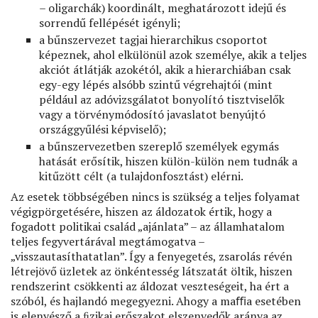
– oligarchák) koordinált, meghatározott idejű és
sorrendű fellépését igényli;
a bűnszervezet tagjai hierarchikus csoportot
képeznek, ahol elkülönül azok személye, akik a teljes
akciót átlátják azokétól, akik a hierarchiában csak
egy-egy lépés alsóbb szintű végrehajtói (mint
például az adóvizsgálatot bonyolító tisztviselők
vagy a törvénymódosító javaslatot benyújtó
országgyűlési képviselő);
a bűnszervezetben szereplő személyek egymás
hatását erősítik, hiszen külön-külön nem tudnák a
kitűzött célt (a tulajdonfosztást) elérni.
Az esetek többségében nincs is szükség a teljes folyamat
végigpörgetésére, hiszen az áldozatok értik, hogy a
fogadott politikai család „ajánlata” – az államhatalom
teljes fegyvertárával megtámogatva –
„visszautasíthatatlan”. Így a fenyegetés, zsarolás révén
létrejövő üzletek az önkéntesség látszatát öltik, hiszen
rendszerint csökkenti az áldozat veszteségeit, ha ért a
szóból, és hajlandó megegyezni. Ahogy a maﬃa esetében
is elenyésző a ﬁzikai erőszakot elszenvedők aránya az