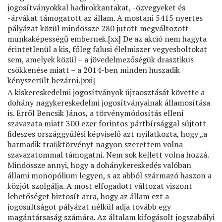
jogosítványokkal hadirokkantakat, -özvegyeket és
-árvákat támogatott az állam. A mostani 5415 nyertes
pályázat közül mindössze 280 jutott megváltozott
munkaképességű embernek.[xx] De az akció nem hagyta
érintetlenül a kis, főleg falusi élelmiszer vegyesboltokat
sem, amelyek közül – a jövedelmezőségük drasztikus
csökkenése miatt – a 2014-ben minden huszadik
kényszerült bezárni.[xxi]
A kiskereskedelmi jogosítványok újraosztását követte a
dohány nagykereskedelmi jogosítványainak államosítása
is. Erről Bencsik János, a törvénymódosítás elleni
szavazata miatt 300 ezer forintos pártbírsággal sújtott
ﬁdeszes országgyűlési képviselő azt nyilatkozta, hogy „a
harmadik traﬁktörvényt nagyon szerettem volna
szavazatommal támogatni. Nem sok kellett volna hozzá.
Mindössze annyi, hogy a dohánykereskedés valóban
állami monopólium legyen, s az abból származó haszon a
közjót szolgálja. A most elfogadott változat viszont
lehetőséget biztosít arra, hogy az állam ezt a
jogosultságot pályázat nélkül adja tovább egy
magántársaság számára. Az általam kifogásolt jogszabályi