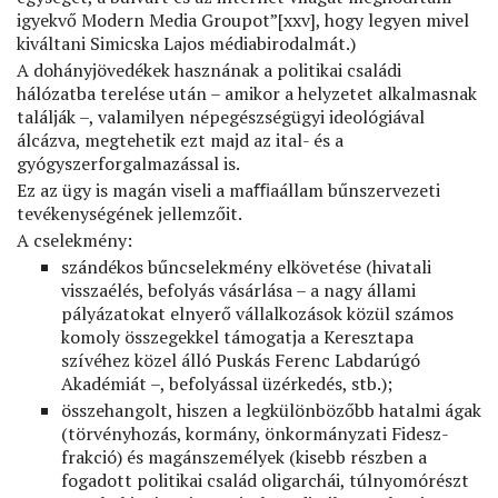
igyekvő Modern Media Groupot”[xxv], hogy legyen mivel
kiváltani Simicska Lajos médiabirodalmát.)
A dohányjövedékek hasznának a politikai családi
hálózatba terelése után – amikor a helyzetet alkalmasnak
találják –, valamilyen népegészségügyi ideológiával
álcázva, megtehetik ezt majd az ital- és a
gyógyszerforgalmazással is.
Ez az ügy is magán viseli a maﬃaállam bűnszervezeti
tevékenységének jellemzőit.
A cselekmény:
szándékos bűncselekmény elkövetése (hivatali
visszaélés, befolyás vásárlása – a nagy állami
pályázatokat elnyerő vállalkozások közül számos
komoly összegekkel támogatja a Keresztapa
szívéhez közel álló Puskás Ferenc Labdarúgó
Akadémiát –, befolyással üzérkedés, stb.);
összehangolt, hiszen a legkülönbözőbb hatalmi ágak
(törvényhozás, kormány, önkormányzati Fidesz-
frakció) és magánszemélyek (kisebb részben a
fogadott politikai család oligarchái, túlnyomórészt