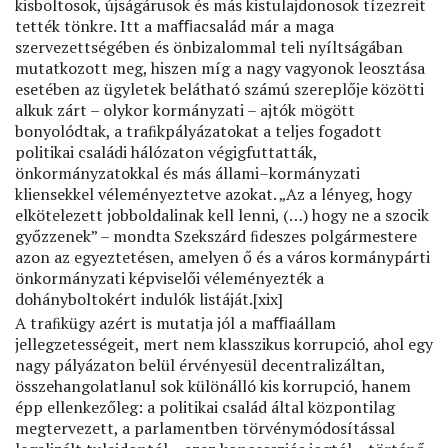
kisboltosok, újságárusok és más kistulajdonosok tízezreit
tették tönkre. Itt a maﬃacsalád már a maga
szervezettségében és önbizalommal teli nyíltságában
mutatkozott meg, hiszen míg a nagy vagyonok leosztása
esetében az ügyletek belátható számú szereplője közötti
alkuk zárt – olykor kormányzati – ajtók mögött
bonyolódtak, a traﬁkpályázatokat a teljes fogadott
politikai családi hálózaton végigfuttatták,
önkormányzatokkal és más állami–kormányzati
kliensekkel véleményeztetve azokat. „Az a lényeg, hogy
elkötelezett jobboldalinak kell lenni, (…) hogy ne a szocik
győzzenek” – mondta Szekszárd ﬁdeszes polgármestere
azon az egyeztetésen, amelyen ő és a város kormánypárti
önkormányzati képviselői véleményezték a
dohányboltokért indulók listáját.[xix]
A traﬁkügy azért is mutatja jól a maﬃaállam
jellegzetességeit, mert nem klasszikus korrupció, ahol egy
nagy pályázaton belül érvényesül decentralizáltan,
összehangolatlanul sok különálló kis korrupció, hanem
épp ellenkezőleg: a politikai család által központilag
megtervezett, a parlamentben törvénymódosítással