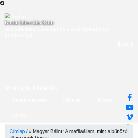
Ugrás
a
tartalomra
Budai Liberális Klub
tiszta beszéd a közélet és a civil társadalom
kérdéseiről
Librettó
Feliratkozás, információk
Rendezvényeink
Cikkeink
Libretto
Rólunk
Címlap
/
Magyar Bálint: A maffiaállam, mint a bűnöző
Morzsa
állam egyik típusa