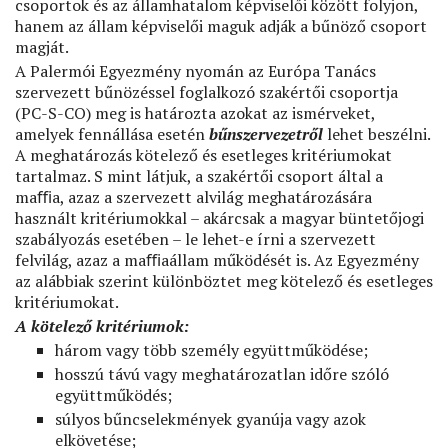
csoportok és az államhatalom képviselői között folyjon,
hanem az állam képviselői maguk adják a bűnöző csoport
magját.
A Palermói Egyezmény nyomán az Európa Tanács
szervezett bűnözéssel foglalkozó szakértői csoportja
(PC-S-CO) meg is határozta azokat az ismérveket,
amelyek fennállása esetén
bűnszervezetről
lehet beszélni.
A meghatározás kötelező és esetleges kritériumokat
tartalmaz. S mint látjuk, a szakértői csoport által a
maﬃa, azaz a szervezett alvilág meghatározására
használt kritériumokkal – akárcsak a magyar büntetőjogi
szabályozás esetében – le lehet-e írni a szervezett
felvilág, azaz a maﬃaállam működését is. Az Egyezmény
az alábbiak szerint különböztet meg kötelező és esetleges
kritériumokat.
A kötelező kritériumok:
három vagy több személy együttműködése;
hosszú távú vagy meghatározatlan időre szóló
együttműködés;
súlyos bűncselekmények gyanúja vagy azok
elkövetése;