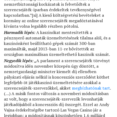
nemzetbiztonsági kockázatok is felvetődtek a
szerencsejáték-iparban érdekeltek tevékenységével
kapcsolatban.”[xi] A kieső költségvetési bevételeket a
kormány az online szerencsejáték megadóztatásával
kívánta volna legalább részben pótolni.
Harmadik lépés:
A kaszinókat mentesítették a
pénznyerő automaták üzemeltetésének tilalma alól, és a
kaszinónként beállítható gépek számát 300-ban
maximálták, majd 2013-ban 11-re bővítették az
országban maximálisan üzemeltethető kaszinók számát.
Negyedik lépés: „
A parlament a szerencsejáték törvényt
módosítva idén november közepén úgy döntött, a
nemzetgazdasági miniszter kiemelt díj ellenében
pályázati eljárás nélkül is koncessziós szerződést köthet
legfeljebb öt játékkaszinó üzemeltetésére azokkal a
szerencsejáték-szervezőkkel, akiket
megbízhatónak tart
.
(…) A másik fontos változás a novemberi módosításban
az volt, hogy a szerencsejáték-szervezők levonhatják
játékadójukból a koncessziós díj összegét. Ezzel az Andy
Vajna érdekeltségébe tartozó Las Vegas Casino jár a
legjobban: a módosításnak köszönhetően 1,6 milliárd