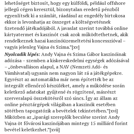
lehetőséget biztosít, hogy egy külföldi, például offshore
jellegű cégen keresztül, bizonytalan eredetű pénzből
egyenlítsék ki a számlát, ráadásul az engedély birtokosa
ekkor is levonhatja az összeget a költségvetésnek
ﬁzetendő játékadójából. A javaslat szerint továbbá online
kártyatermet és kaszinót csak azok működtethetnek, akik
rendelkeznek hazai kaszinóüzemeltetési koncesszióval –
vagyis jelenleg Vajna és Szima.”[xv]
Nyolcadik lépés:
Andy Vajna és Szima Gábor kaszinóinak
adózása – szemben a kiskereskedelmi egységek adózásával
– „önbevalláson alapul, a NAV (Nemzeti Adó- és
Vámhivatal) ugyanis nem nagyon lát rá a játékgépekre.
Egyrészt az automatákba már nem építették be az
integrált ellenőrző készüléket, amely a működése során
keletkező adatokat gyűjtené és rögzítené, másrészt
szerveralapú összekötésről szó sincs. Így az állam az
online pénztárgépek világában a kaszinók esetében
sötétben tapogatózik a bevételek tekintetében.”[xvi]
Miközben az „iparági szereplők becslése szerint Andy
Vajna öt fővárosi kaszinójában mintegy 15 milliárd forint
bevétel keletkezhet.”[xvii]