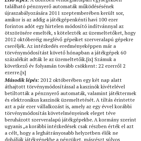
található pénznyerő automaták működésésének
újraszabályozására 2011 szeptemberében került sor,
amikor is az addig a játékgépenkénti havi 100 ezer
forintos adót egy hirtelen módosító indítvánnyal az
ötszörösére emelték, s kötelezték az üzemeltetőket, hogy
2012 októberéig meglévő gépeiket szerveralapú gépekre
cseréljék. Az intézkedés eredményeképpen már a
törvénymódosítást követő hónapban a játékgépek 60
százalékát adták le az üzemeltetőik.[ix] Számuk a
következő év folyamán tovább csökkent: 22 ezerről 2
ezerre.[x]
Második lépés:
2012 októberében egy két nap alatt
áthajtott törvénymódosítással a kaszinók kivételével
betiltották a pénznyerő automaták, valamint játéktermek
és elektronikus kaszinók üzemeltetését. A tiltás érintette
azt a pár ezer vállalkozást is, amely az egy évvel korábbi
törvénymódosítás követelményeinek eleget téve
beruházott szerveralapú játékgépekbe. A kormány szerint
ugyanis „a korábbi intézkedések csak részben érték el azt
a célt, hogy a leghátrányosabb helyzetben élők ne
dobálják játékgépekbe a pénzüket, másrészt súlyos