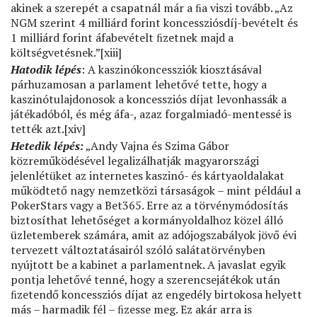
akinek a szerepét a csapatnál már a ﬁa viszi tovább. „Az
NGM szerint 4 milliárd forint koncessziósdíj-bevételt és
1 milliárd forint áfabevételt ﬁzetnek majd a
költségvetésnek.”[xiii]
Hatodik lépés
: A kaszinókoncessziók kiosztásával
párhuzamosan a parlament lehetővé tette, hogy a
kaszinótulajdonosok a koncessziós díjat levonhassák a
játékadóból, és még áfa-, azaz forgalmiadó-mentessé is
tették azt.[xiv]
Hetedik lépés:
„Andy Vajna és Szima Gábor
közreműködésével legalizálhatják magyarországi
jelenlétüket az internetes kaszinó- és kártyaoldalakat
működtető nagy nemzetközi társaságok – mint például a
PokerStars vagy a Bet365. Erre az a törvénymódosítás
biztosíthat lehetőséget a kormányoldalhoz közel álló
üzletemberek számára, amit az adójogszabályok jövő évi
tervezett változtatásairól szóló salátatörvényben
nyújtott be a kabinet a parlamentnek. A javaslat egyik
pontja lehetővé tenné, hogy a szerencsejátékok után
ﬁzetendő koncessziós díjat az engedély birtokosa helyett
más – harmadik fél – ﬁzesse meg. Ez akár arra is