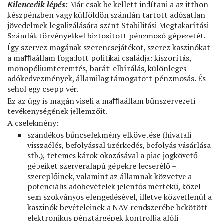
Kilencedik lépés:
Már csak be kellett indítani a az itthon
készpénzben vagy külföldön számlán tartott adózatlan
jövedelmek legalizálására szánt Stabilitási Megtakarítási
Számlák törvényekkel biztosított pénzmosó gépezetét.
Így szervez magának szerencsejátékot, szerez kaszinókat
a maﬃaállam fogadott politikai családja: kiszorítás,
monopóliumteremtés, baráti elbírálás, különleges
adókedvezmények, államilag támogatott pénzmosás. És
sehol egy csepp vér.
Ez az ügy is magán viseli a maﬃaállam bűnszervezeti
tevékenységének jellemzőit.
A cselekmény:
szándékos bűncselekmény elkövetése (hivatali
visszaélés, befolyással üzérkedés, befolyás vásárlása
stb.), tetemes károk okozásával a piac jogkövető –
gépeiket szerveralapú gépekre lecserélő –
szereplőinek, valamint az államnak közvetve a
potenciális adóbevételek jelentős mértékű, közel
sem szokványos elengedésével, illetve közvetlenül a
kaszinók bevételeinek a NAV rendszerébe bekötött
elektronikus pénztárgépek kontrollja alóli