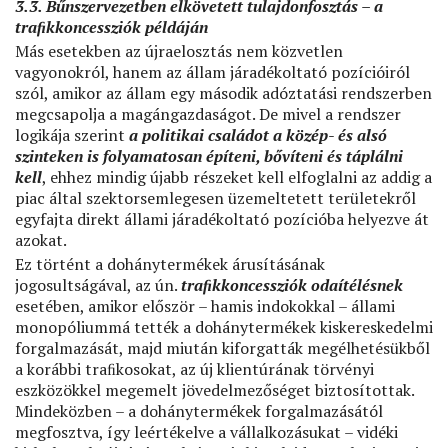
3.3. Bűnszervezetben elkövetett tulajdonfosztás – a
traﬁkkoncessziók példáján
Más esetekben az újraelosztás nem közvetlen
vagyonokról, hanem az állam járadékoltató pozícióiról
szól, amikor az állam egy második adóztatási rendszerben
megcsapolja a magángazdaságot. De mivel a rendszer
logikája szerint
a politikai családot a közép- és alsó
szinteken is folyamatosan építeni, bővíteni és táplálni
kell
, ehhez mindig újabb részeket kell elfoglalni az addig a
piac által szektorsemlegesen üzemeltetett területekről
egyfajta direkt állami járadékoltató pozícióba helyezve át
azokat.
Ez történt a dohánytermékek árusításának
jogosultságával, az ún.
traﬁkkoncessziók odaítélésnek
esetében, amikor először – hamis indokokkal – állami
monopóliummá tették a dohánytermékek kiskereskedelmi
forgalmazását, majd miután kiforgatták megélhetésükből
a korábbi traﬁkosokat, az új klientúrának törvényi
eszközökkel megemelt jövedelmezőséget biztosítottak.
Mindeközben – a dohánytermékek forgalmazásától
megfosztva, így leértékelve a vállalkozásukat – vidéki