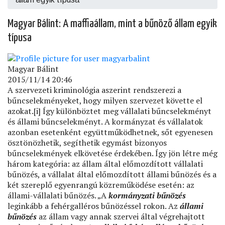
Magyar Bálint: A maffiaállam, mint a bűnöző állam egyik
típusa
Magyar Bálint
2015/11/14 20:46
A szervezeti kriminológia aszerint rendszerezi a
bűncselekményeket, hogy milyen szervezet követte el
azokat.[i] Így különböztet meg vállalati bűncselekményt
és állami bűncselekményt. A kormányzat és vállalatok
azonban esetenként együttműködhetnek, sőt egyenesen
ösztönözhetik, segíthetik egymást bizonyos
bűncselekmények elkövetése érdekében. Így jön létre még
három kategória: az állam által előmozdított vállalati
bűnözés, a vállalat által előmozdított állami bűnözés és a
két szereplő egyenrangú közreműködése esetén: az
állami-vállalati bűnözés. „A
kormányzati bűnözés
leginkább a fehérgalléros bűnözéssel rokon. Az
állami
bűnözés
az állam vagy annak szervei által végrehajtott