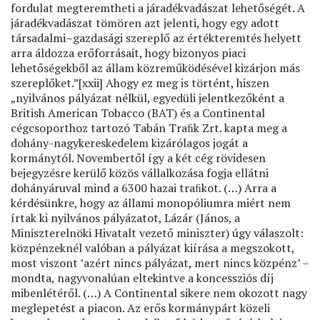
fordulat megteremtheti a járadékvadászat lehetőségét. A
járadékvadászat tömören azt jelenti, hogy egy adott
társadalmi–gazdasági szereplő az értékteremtés helyett
arra áldozza erőforrásait, hogy bizonyos piaci
lehetőségekből az állam közreműködésével kizárjon más
szereplőket.”[xxii] Ahogy ez meg is történt, hiszen
„nyilvános pályázat nélkül, egyedüli jelentkezőként a
British American Tobacco (BAT) és a Continental
cégcsoporthoz tartozó Tabán Traﬁk Zrt. kapta meg a
dohány-nagykereskedelem kizárólagos jogát a
kormánytól. Novembertől így a két cég rövidesen
bejegyzésre kerülő közös vállalkozása fogja ellátni
dohányáruval mind a 6300 hazai traﬁkot. (…) Arra a
kérdésünkre, hogy az állami monopóliumra miért nem
írtak ki nyilvános pályázatot, Lázár (János, a
Miniszterelnöki Hivatalt vezető miniszter) úgy válaszolt:
közpénzeknél valóban a pályázat kiírása a megszokott,
most viszont ’azért nincs pályázat, mert nincs közpénz’ –
mondta, nagyvonalúan eltekintve a koncessziós díj
mibenlétéről. (…) A Continental sikere nem okozott nagy
meglepetést a piacon. Az erős kormánypárt közeli