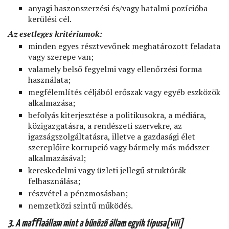
anyagi haszonszerzési és/vagy hatalmi pozícióba
kerülési cél.
Az esetleges kritériumok:
minden egyes résztvevőnek meghatározott feladata
vagy szerepe van;
valamely belső fegyelmi vagy ellenőrzési forma
használata;
megfélemlítés céljából erőszak vagy egyéb eszközök
alkalmazása;
befolyás kiterjesztése a politikusokra, a médiára,
közigazgatásra, a rendészeti szervekre, az
igazságszolgáltatásra, illetve a gazdasági élet
szereplőire korrupció vagy bármely más módszer
alkalmazásával;
kereskedelmi vagy üzleti jellegű struktúrák
felhasználása;
részvétel a pénzmosásban;
nemzetközi szintű működés.
3. A maﬃaállam mint a bűnöző állam egyik típusa[viii]