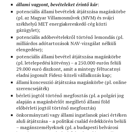
állami vagyont, bevételeket érintő kár
:
potenciális állami bevételek átjátszása magánkörbe
(pl. az Magyar Villamosművek (MVM) és svájci
székhelyű MET energiakereskedő cég közti
gázügylet);
potenciális adóbevételekről történő lemondás (pl.
milliárdos adótartozások NAV-vizsgálat nélküli
elengedése);
potenciális állami bevétel átjátszása magánkörbe
(pl. letelepedési kötvény) – a 250.000 eurón felüli
29.000 euró diszkont, amit a mintegy féltucatnyi
eladni jogosult Fidesz-közeli vállalkozás kap;
állami koncesszió átjátszása magánkörbe (pl. online
szerencsejáték)
bérleti jogtól történő megfosztás (pl. a polgári jog
alapján a magánbérlőt megillető állami föld
előbérleti jogtól történő megfosztás)
önkormányzati vagy állami ingatlanok piaci értéken
aluli átjátszása – a politikai család érdekkörén belüli
– magánszemélyeknek (pl. a budapesti belvárosi