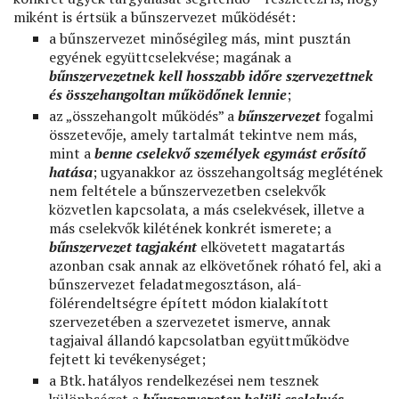
miként is értsük a bűnszervezet működését:
a bűnszervezet minőségileg más, mint pusztán
egyének együttcselekvése; magának a
bűnszervezetnek kell hosszabb időre szervezettnek
és összehangoltan működőnek lennie
;
az „összehangolt működés” a
bűnszervezet
fogalmi
összetevője, amely tartalmát tekintve nem más,
mint a
benne cselekvő személyek egymást erősítő
hatása
; ugyanakkor az összehangoltság meglétének
nem feltétele a bűnszervezetben cselekvők
közvetlen kapcsolata, a más cselekvések, illetve a
más cselekvők kilétének konkrét ismerete; a
bűnszervezet tagjaként
elkövetett magatartás
azonban csak annak az elkövetőnek róható fel, aki a
bűnszervezet feladatmegosztáson, alá-
fölérendeltségre épített módon kialakított
szervezetében a szervezetet ismerve, annak
tagjaival állandó kapcsolatban együttműködve
fejtett ki tevékenységet;
a Btk. hatályos rendelkezései nem tesznek