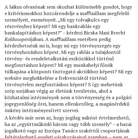
A laikus olvasónak sem okozhat különösebb gondot, hogy
e kritériumokhoz hozzárendelje a maﬃaállam megfelelő
személyeit, eseményeit. „Mi egy tolvajkulcs egy
részvényhez képest? Mi egy bankrablás egy
bankalapításhoz képest?” – kérdezi Bicska Maxi Brecht
Koldusoperá
jában. A maﬃaállam esetében pedig
kérdezhetnénk mi is, hogy mi egy törvényszegés egy
törvényhozáshoz képest. Mi egy rablás a tulajdontól
törvény- és rendeletalkotási eszközökkel történő
megfosztáshoz képest? Mi egy munkahelyi főnök
túlkapása a központi tisztogató akciókhoz képest? Mi egy
website meghekkelése a frekvenciától történő
törvénytelen megfosztáshoz képest? S így mehetünk
szép sorjában végig az életünk területein, ahol a
közhatalmi intézmények nem a törvényesség és a polgári
jogegyenlőség őrei, hanem ellenkezőleg, a magánérdekű
önkény intézményesített szervei.
A kérdés már nem az, hogy jogilag miként értelmezhető,
ha az „együttműködő három vagy több személy” – a hazai
jogalkotó vagy az Európa Tanács szakértői csoportjának
feltételezhető eredeti várakozásaival szemben – nem az