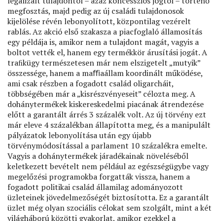
legalizált tulajdontól – azaz koncessziós jogtól – történő
megfosztás, majd pedig az új családi tulajdonosok
kijelölése révén lebonyolított, központilag vezérelt
rablás. Az akció első szakasza a piacfoglaló államosítás
egy példája is, amikor nem a tulajdont magát, vagyis a
boltot vették el, hanem egy termékkör árusítási jogát. A
traﬁkügy természetesen már nem elszigetelt „mutyik”
összessége, hanem a maﬃaállam koordinált működése,
ami csak részben a fogadott család oligarcháit,
többségében már a „kisrészvényeseit” célozta meg. A
dohánytermékek kiskereskedelmi piacának átrendezése
előtt a garantált árrés 3 százalék volt. Az új törvény ezt
már eleve 4 százalékban állapította meg, és a manipulált
pályázatok lebonyolítása után egy újabb
törvénymódosítással a parlament 10 százalékra emelte.
Vagyis a dohánytermékek járadékainak növeléséből
keletkezett bevételt nem például az egészségügybe vagy
megelőzési programokba forgatták vissza, hanem a
fogadott politikai család államilag adományozott
üzleteinek jövedelmezőségét biztosította. Ez a garantált
üzlet még olyan szociális célokat sem szolgált, mint a két
világháború közötti gyakorlat, amikor ezekkel a