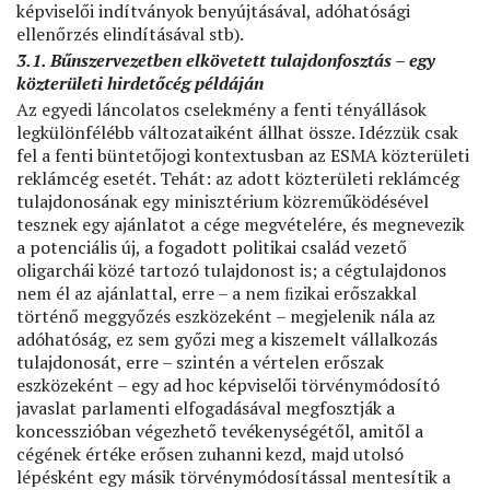
képviselői indítványok benyújtásával, adóhatósági
ellenőrzés elindításával stb).
3.1. Bűnszervezetben elkövetett tulajdonfosztás – egy
közterületi hirdetőcég példáján
Az egyedi láncolatos cselekmény a fenti tényállások
legkülönfélébb változataiként állhat össze. Idézzük csak
fel a fenti büntetőjogi kontextusban az ESMA közterületi
reklámcég esetét. Tehát: az adott közterületi reklámcég
tulajdonosának egy minisztérium közreműködésével
tesznek egy ajánlatot a cége megvételére, és megnevezik
a potenciális új, a fogadott politikai család vezető
oligarchái közé tartozó tulajdonost is; a cégtulajdonos
nem él az ajánlattal, erre – a nem ﬁzikai erőszakkal
történő meggyőzés eszközeként – megjelenik nála az
adóhatóság, ez sem győzi meg a kiszemelt vállalkozás
tulajdonosát, erre – szintén a vértelen erőszak
eszközeként – egy ad hoc képviselői törvénymódosító
javaslat parlamenti elfogadásával megfosztják a
koncesszióban végezhető tevékenységétől, amitől a
cégének értéke erősen zuhanni kezd, majd utolsó
lépésként egy másik törvénymódosítással mentesítik a