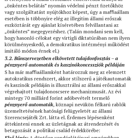
„önkéntes belátás” nyomán védelmi pénzt ﬁzetőkhöz
vagy szolgáltatást nyújtókhoz képest, úgy a maﬃaállam
esetében is többnyire elég az illegitim állami erőszak
eszköztárát egy ajánlat kíséretében felvillantani az
„önkéntes” megegyezéshez. (Talán mondani sem kell,
hogy hasonló célokat egy virtigli diktatúrában nem ilyen
körülményeskedő, a demokratikus intézményi működést
imitáló módon érnek el.)
3.2. Bűnszervezetben elkövetett tulajdonfosztás – a
pénznyerő automaták és kaszinókoncessziók példáján
S ha már maﬃaállamként határozzuk meg az elemzett
autokratikus rendszert, akkor stílszerű a játékautomaták
és kaszinók példáján is illusztrálni az állami erőszakkal
végrehajtott tulajdonoscsere mechanizmusát. Az évi
mintegy 70 milliárd forint adóbevételt termelő
pénznyerő automaták
, köznapi nevükön félkarú rablók
üzemeltetésének hatósági felügyeletét az állami
Szerencsejáték Zrt. látta el. Érdemes lépésenként
áttekinteni ennek az üzletágnak az átrendezését és
betagozását a politikai család érdekkörébe:
Első lépés:
A döntően vendéglátóipari egységekben