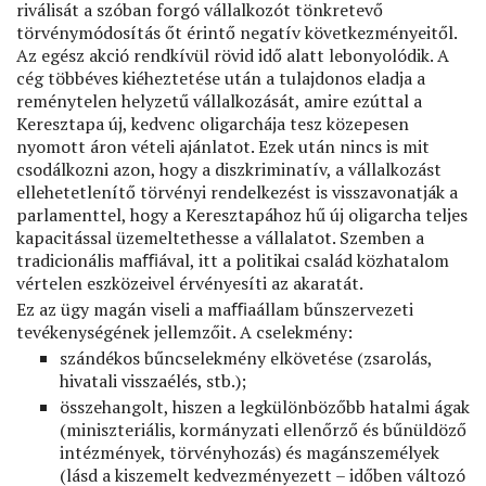
riválisát a szóban forgó vállalkozót tönkretevő
törvénymódosítás őt érintő negatív következményeitől.
Az egész akció rendkívül rövid idő alatt lebonyolódik. A
cég többéves kiéheztetése után a tulajdonos eladja a
reménytelen helyzetű vállalkozását, amire ezúttal a
Keresztapa új, kedvenc oligarchája tesz közepesen
nyomott áron vételi ajánlatot. Ezek után nincs is mit
csodálkozni azon, hogy a diszkriminatív, a vállalkozást
ellehetetlenítő törvényi rendelkezést is visszavonatják a
parlamenttel, hogy a Keresztapához hű új oligarcha teljes
kapacitással üzemeltethesse a vállalatot. Szemben a
tradicionális maﬃával, itt a politikai család közhatalom
vértelen eszközeivel érvényesíti az akaratát.
Ez az ügy magán viseli a maﬃaállam bűnszervezeti
tevékenységének jellemzőit. A cselekmény:
szándékos bűncselekmény elkövetése (zsarolás,
hivatali visszaélés, stb.);
összehangolt, hiszen a legkülönbözőbb hatalmi ágak
(miniszteriális, kormányzati ellenőrző és bűnüldöző
intézmények, törvényhozás) és magánszemélyek
(lásd a kiszemelt kedvezményezett – időben változó