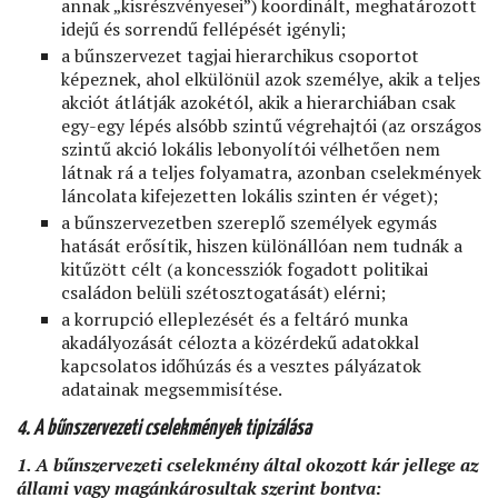
annak „kisrészvényesei”) koordinált, meghatározott
idejű és sorrendű fellépését igényli;
a bűnszervezet tagjai hierarchikus csoportot
képeznek, ahol elkülönül azok személye, akik a teljes
akciót átlátják azokétól, akik a hierarchiában csak
egy-egy lépés alsóbb szintű végrehajtói (az országos
szintű akció lokális lebonyolítói vélhetően nem
látnak rá a teljes folyamatra, azonban cselekmények
láncolata kifejezetten lokális szinten ér véget);
a bűnszervezetben szereplő személyek egymás
hatását erősítik, hiszen különállóan nem tudnák a
kitűzött célt (a koncessziók fogadott politikai
családon belüli szétosztogatását) elérni;
a korrupció elleplezését és a feltáró munka
akadályozását célozta a közérdekű adatokkal
kapcsolatos időhúzás és a vesztes pályázatok
adatainak megsemmisítése.
4. A bűnszervezeti cselekmények tipizálása
1. A bűnszervezeti cselekmény által okozott kár jellege az
állami vagy magánkárosultak szerint bontva: