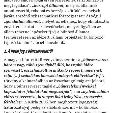
alapvető emberi jogai érvényesítésének szisztematikus
megtagadása”;
„
korrupt államot,
mely az államnak
annak vezetői, rokonai és hozzájuk kötődő személyek
javára történő szisztematikus fosztogatása”; és végül
„
gondatlan államot,
melyet az jellemez, hogy elmulasztja
enyhíteni azokat a szenvedéseket, melyek ügyében az
állam tehetne lépéseket.”[iv] A bűnöző államot
természetesen az idézett „állami projektek” különböző
típusú kombinációi jellemezhetik.
1. ​A hazai jog a bűnszervezetről
A magyar büntető törvénykönyv szerint a
„
bűnszervezet:
három vagy több személyből álló, hosszabb időre
szervezett, összehangoltan működő csoport, amelynek
célja (…) szándékos bűncselekmények elkövetése”.[v]
A
törvény alkalmazásában az összehangoltság azt jelenti,
hogy a bűnszervezet tagjai
a „bűncselekményekkel
kapcsolatos feladatokat megosztják”
, ami
„
nyilvánvalóan
előzetes tervezést, bizonyos fokú irányítást, szervezést
feltételez”
. A Kúria 2005-ben meghozott jogegységi
határozata[vi] pedig az alábbiak szerint – különböző
konkrét ügyek tárgyalását segítendő – részletezi is, hogy