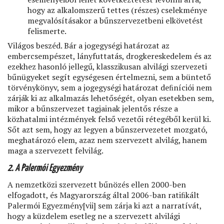
hogy az alkalomszerű tettes (részes) cselekménye
megvalósításakor a bűnszervezetbeni elkövetést
felismerte.
Világos beszéd. Bár a jogegységi határozat az
embercsempészet, lányfuttatás, drogkereskedelem és az
ezekhez hasonló jellegű, klasszikusan alvilági szervezeti
bűnügyeket segít egységesen értelmezni, sem a büntető
törvénykönyv, sem a jogegységi határozat deﬁníciói nem
zárják ki az alkalmazás lehetőségét, olyan esetekben sem,
mikor a bűnszervezet tagjainak jelentős része a
közhatalmi intézmények felső vezetői rétegéből kerül ki.
Sőt azt sem, hogy az legyen a bűnszervezetet mozgató,
meghatározó elem, azaz nem szervezett alvilág, hanem
maga a szervezett felvilág.
2. A Palermói Egyezmény
A nemzetközi szervezett bűnözés ellen 2000-ben
elfogadott, és Magyarország által 2006-ban ratiﬁkált
Palermói Egyezmény[vii] sem zárja ki azt a narratívát,
hogy a küzdelem esetleg ne a szervezett alvilági