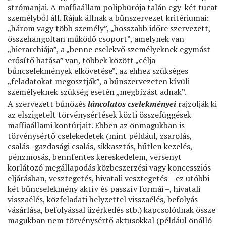
strómanjai. A maﬃaállam polipbürója talán egy-két tucat
személyből áll. Rájuk állnak a bűnszervezet kritériumai:
„három vagy több személy”, „hosszabb időre szervezett,
összehangoltan működő csoport”, amelynek van
„hierarchiája”, a „benne cselekvő személyeknek egymást
erősítő hatása” van, többek között „célja
bűncselekmények elkövetése”, az ehhez szükséges
„feladatokat megosztják”, a bűnszervezeten kívüli
személyeknek szükség esetén „megbízást adnak”.
A szervezett bűnözés
láncolatos cselekményei
rajzolják ki
az elszigetelt törvénysértések közti összefüggések
maﬃaállami kontúrjait. Ebben az önmagukban is
törvénysértő cselekedetek (mint például, zsarolás,
csalás–gazdasági csalás, sikkasztás, hűtlen kezelés,
pénzmosás, bennfentes kereskedelem, versenyt
korlátozó megállapodás közbeszerzési vagy koncessziós
eljárásban, vesztegetés, hivatali vesztegetés – ez utóbbi
két bűncselekmény aktív és passzív formái –, hivatali
visszaélés, közfeladati helyzettel visszaélés, befolyás
vásárlása, befolyással üzérkedés stb.) kapcsolódnak össze
magukban nem törvénysértő aktusokkal (például önálló