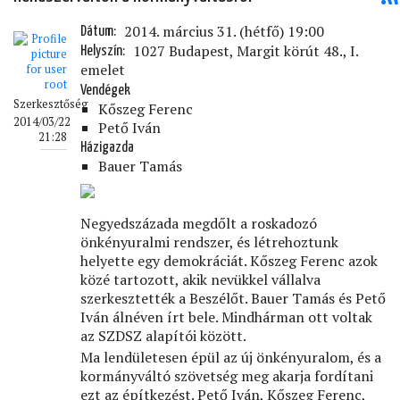
2014. március 31. (hétfő) 19:00
Dátum
1027 Budapest, Margit körút 48., I.
Helyszín
emelet
Vendégek
Szerkesztőség
Kőszeg Ferenc
2014/03/22
Pető Iván
21:28
Házigazda
Bauer Tamás
Negyedszázada megdőlt a roskadozó
önkényuralmi rendszer, és létrehoztunk
helyette egy demokráciát. Kőszeg Ferenc azok
közé tartozott, akik nevükkel vállalva
szerkesztették a Beszélőt. Bauer Tamás és Pető
Iván álnéven írt bele. Mindhárman ott voltak
az SZDSZ alapítói között.
Ma lendületesen épül az új önkényuralom, és a
kormányváltó szövetség meg akarja fordítani
ezt az építkezést. Pető Iván, Kőszeg Ferenc,