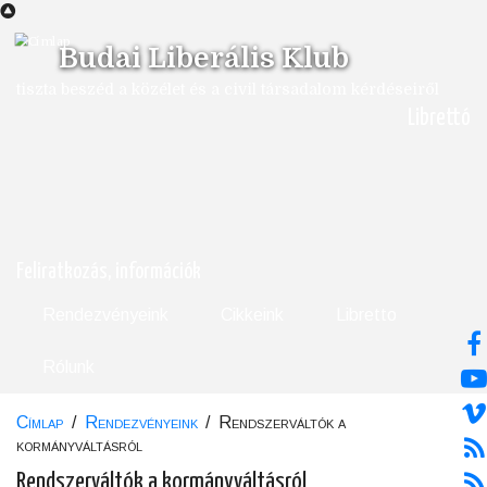
Ugrás
a
Budai Liberális Klub
tartalomra
tiszta beszéd a közélet és a civil társadalom kérdéseiről
Librettó
Feliratkozás, információk
Rendezvényeink
Cikkeink
Libretto
Rólunk
Címlap
/
Rendezvényeink
/
Rendszerváltók a
Morzsa
kormányváltásról
Rendszerváltók a kormányváltásról