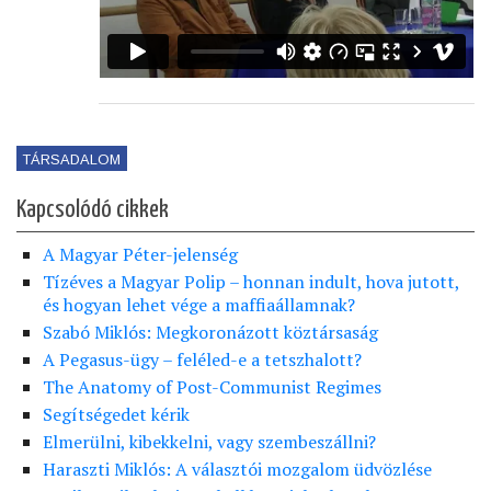
TÁRSADALOM
Kapcsolódó cikkek
A Magyar Péter-jelenség
Tízéves a Magyar Polip – honnan indult, hova jutott,
és hogyan lehet vége a maffiaállamnak?
Szabó Miklós: Megkoronázott köztársaság
A Pegasus-ügy – feléled-e a tetszhalott?
The Anatomy of Post-Communist Regimes
Segítségedet kérik
Elmerülni, kibekkelni, vagy szembeszállni?
Haraszti Miklós: A választói mozgalom üdvözlése