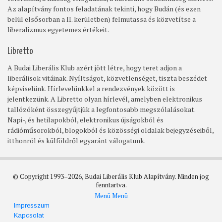
Az alapítvány fontos feladatának tekinti, hogy Budán (és ezen
belül elsősorban a II. kerületben) felmutassa és közvetítse a
liberalizmus egyetemes értékeit.
Libretto
A Budai Liberális Klub azért jött létre, hogy teret adjon a
liberálisok vitáinak. Nyíltságot, közvetlenséget, tiszta beszédet
képviselünk. Hírlevelünkkel a rendezvények között is
jelentkezünk. A Libretto olyan hírlevél, amelyben elektronikus
tallózóként összegyűjtjük a legfontosabb megszólalásokat.
Napi-, és hetilapokból, elektronikus újságokból és
rádióműsorokból, blogokból és közösségi oldalak bejegyzéseiből,
itthonról és külföldről egyaránt válogatunk.
© Copyright 1993–2026, Budai Liberális Klub Alapítvány. Minden jog
fenntartva.
Menü
Menü
Footer
Impresszum
Kapcsolat