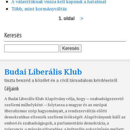
A választóknak vissza kell kapniuk a hatalmat
Több, mint kormányváltás
1. oldal
Következő
>
Oldalszámozás
oldal
Keresés
Budai Liberális Klub
tiszta beszéd a közélet és a civil társadalom kérdéseiről
Céljaink
A Budai Liberális Klub Alapítvány célja, hogy — szabadságszerető
szellemi műhelyként — folytassa a magyar és az európai
liberalizmus szép hagyományait, a rendszerváltás előtti
demokratikus ellenzék szellemi örökségét. Alapítványunk kiáll az
emberi és szabadságjogok, a parlamentáris demokrácia, a
tolerancia, a másság elfogadása, a kulturális sokszínűség mellett.