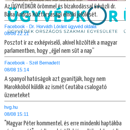
Az ÜGYVÉDKÖR örömmel és bizakodással üdvözli dr.
Baka András köztársasági elnöki jelölését.
Facebook - Dr. Horváth Lóránt ügyvéd oldala
08/08 22:21
Posztot ír az exképviselő, akivel közölték a magyar
parlamentben, hogy „éjjel nem süt a nap”
Facebook - Szél Bernadett
08/08 15:14
A spanyol hatóságok azt gyanítják, hogy nem
Marokkóból küldik az ismét Ceutába csalogató
üzeneteket
hvg.hu
08/08 15:11
"Magyar Péter kommentel, és erre mindenki haptákba