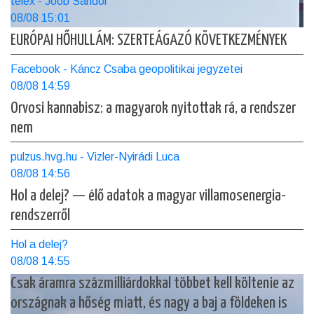
telex - Joób Sándor
08/08 15:01
EURÓPAI HŐHULLÁM: SZERTEÁGAZÓ KÖVETKEZMÉNYEK
Facebook - Káncz Csaba geopolitikai jegyzetei
08/08 14:59
Orvosi kannabisz: a magyarok nyitottak rá, a rendszer
nem
pulzus.hvg.hu - Vizler-Nyirádi Luca
08/08 14:56
Hol a delej? — élő adatok a magyar villamosenergia-
rendszerről
Hol a delej?
08/08 14:55
Csak áramra százmilliárdokkal többet kell költenie az
országnak a hőség miatt, és nagy a baj a földeken is