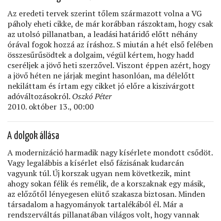
Az eredeti tervek szerint tőlem származott volna a VG
páholy eheti cikke, de már korábban rászoktam, hogy csak
az utolsó pillanatban, a leadási határidő előtt néhány
órával fogok hozzá az íráshoz. S miután a hét első felében
összesűrűsödtek a dolgaim, végül kértem, hogy hadd
cseréljek a jövő heti szerzővel. Viszont éppen azért, hogy
a jövő héten ne járjak megint hasonlóan, ma délelőtt
nekiláttam és írtam egy cikket jó előre a kiszivárgott
adóváltozásokról.
Oszkó Péter
2010. október 13., 00:00
A dolgok állása
A modernizáció harmadik nagy kísérlete mondott csődöt.
Vagy legalábbis a kísérlet első fázisának kudarcán
vagyunk túl. Új korszak ugyan nem következik, mint
ahogy sokan félik és remélik, de a korszaknak egy másik,
az előzőtől lényegesen elütő szakasza biztosan. Minden
társadalom a hagyományok tartalékából él. Már a
rendszerváltás pillanatában világos volt, hogy vannak