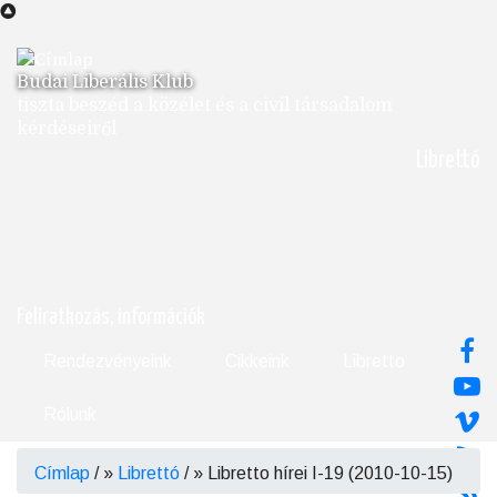
Ugrás
a
tartalomra
Budai Liberális Klub
tiszta beszéd a közélet és a civil társadalom
kérdéseiről
Librettó
Feliratkozás, információk
Rendezvényeink
Cikkeink
Libretto
Rólunk
Címlap
/
Librettó
/
Libretto hírei I-19 (2010-10-15)
Morzsa