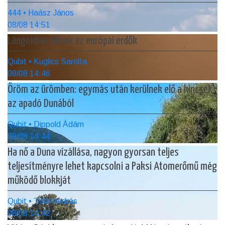
444 • Haász János
08/08 14:51
Lángokban állnak az európai erdők
Qubit • Kuglics Sarolta
08/08 14:46
Öröm az ürömben: egymás után kerülnek elő a kincsek
az apadó Dunából
Qubit • Dippold Ádám
08/08 14:44
Ha nő a Duna vízállása, nagyon gyorsan teljes
teljesítményre lehet kapcsolni a Paksi Atomerőmű még
működő blokkját
Qubit • Tóth András
08/08 14:42