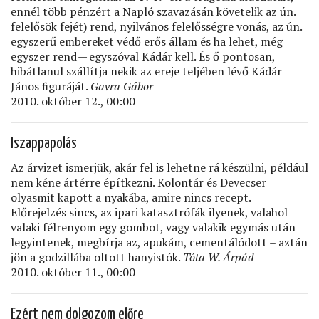
ennél több pénzért a Napló szavazásán követelik az ún.
felelősök fejét) rend, nyilvános felelősségre vonás, az ún.
egyszerű embereket védő erős állam és ha lehet, még
egyszer rend — egyszóval Kádár kell. És ő pontosan,
hibátlanul szállítja nekik az ereje teljében lévő Kádár
János ﬁguráját.
Gavra Gábor
2010. október 12., 00:00
Iszappapolás
Az árvizet ismerjük, akár fel is lehetne rá készülni, például
nem kéne ártérre építkezni. Kolontár és Devecser
olyasmit kapott a nyakába, amire nincs recept.
Előrejelzés sincs, az ipari katasztrófák ilyenek, valahol
valaki félrenyom egy gombot, vagy valakik egymás után
legyintenek, megbírja az, apukám, cementálódott – aztán
jön a godzillába oltott hanyistók.
Tóta W. Árpád
2010. október 11., 00:00
Ezért nem dolgozom előre