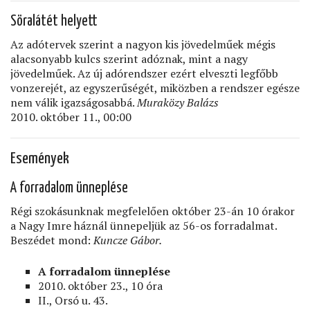
Söralátét helyett
Az adótervek szerint a nagyon kis jövedelműek mégis
alacsonyabb kulcs szerint adóznak, mint a nagy
jövedelműek. Az új adórendszer ezért elveszti legfőbb
vonzerejét, az egyszerűségét, miközben a rendszer egésze
nem válik igazságosabbá.
Muraközy Balázs
2010. október 11., 00:00
Események
A forradalom ünneplése
Régi szokásunknak megfelelően október 23-án 10 órakor
a Nagy Imre háznál ünnepeljük az 56-os forradalmat.
Beszédet mond:
Kuncze Gábor.
A forradalom ünneplése
2010. október 23., 10 óra
II., Orsó u. 43.