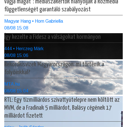
vágja magát": médiaszakértők hiányolják a közmédia
függetlenségét garantáló szabályozást
Magyar Hang • Horn Gabriella
08/08 15:08
Így kezelte a Fidesz a válságokat kormányon
444 • Herczeg Márk
08/08 15:06
Rekordkisvizek Magyarországon: mi történik a
folyóinkkal?
MTA.hu
08/08 15:04
RTL: Egy tízmilliárdos szivattyútelepre nem költött az
MVM, de a Fradinak 5 milliárdot, Balásy cégének 17
milliárdot fizetett