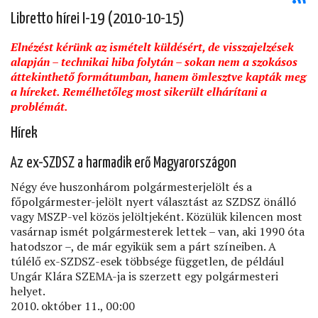
Libretto hírei I-19 (2010-10-15)
Elnézést kérünk az ismételt küldésért, de visszajelzések
alapján – technikai hiba folytán – sokan nem a szokásos
áttekinthető formátumban, hanem ömlesztve kapták meg
a híreket. Remélhetőleg most sikerült elhárítani a
problémát.
Hírek
Az ex-SZDSZ a harmadik erő Magyarországon
Négy éve huszonhárom polgármesterjelölt és a
főpolgármester-jelölt nyert választást az SZDSZ önálló
vagy MSZP-vel közös jelöltjeként. Közülük kilencen most
vasárnap ismét polgármesterek lettek – van, aki 1990 óta
hatodszor –, de már egyikük sem a párt színeiben. A
túlélő ex-SZDSZ-esek többsége független, de például
Ungár Klára SZEMA-ja is szerzett egy polgármesteri
helyet.
2010. október 11., 00:00