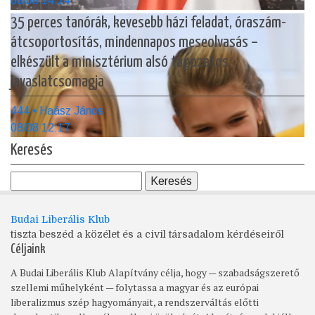
08/08 14:24
35 perces tanórák, kevesebb házi feladat, óraszám-
átcsoportosítás, mindennapos meseolvasás –
elkészült a minisztérium alsó tagozatos
javaslatcsomagja
444 • Haász János
08/08 12:17
Keresés
Budai Liberális Klub
tiszta beszéd a közélet és a civil társadalom kérdéseiről
Céljaink
A Budai Liberális Klub Alapítvány célja, hogy — szabadságszerető
szellemi műhelyként — folytassa a magyar és az európai
liberalizmus szép hagyományait, a rendszerváltás előtti