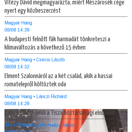
Vitézy Dávid megmagyarázta, miért Mészárosék cége
nyert egy közbeszerzést
Magyar Hang
08/08 14:39
A budapesti felnőtt fák harmadát tönkreteszi a
klímaváltozás a következő 15 évben
Magyar Hang • Csécsi László
08/08 14:32
Elment Szalonnáról az a két család, akik a kassai
romatelepről költöztek oda
Magyar Hang • Lánczi Richárd
08/08 14:28
Baka Andrást jelöli a Tisza köztársasági elnöknek
444 • Windisch Judit,Haász János