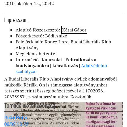
2010. október 15., 20:42
Impresszum
Alapító főszerkesztő:
Kátai Gábor
Főszerkesztő: Bódi Anikó
Felelős kiadó: Koncz Imre, Budai Liberális Klub
Alapítvány
Megjelenik hetente.
Információ | Kapcsolat |
Feliratkozás a
kiadványainkra
|
Leiratkozás
|
Adatvédelmi
szabályzat
A Budai Liberális Klub Alapítvány civilek adományaiból
működik. Kérjük, Ön is támogassa alapítványunkat
tetszés szerinti összeg beﬁzetésével a 11702036-
20633987-es számlaszámunkra. Köszönjük.
Tornádó előtt köpönyeg
Buda Peter
08/09 13:22