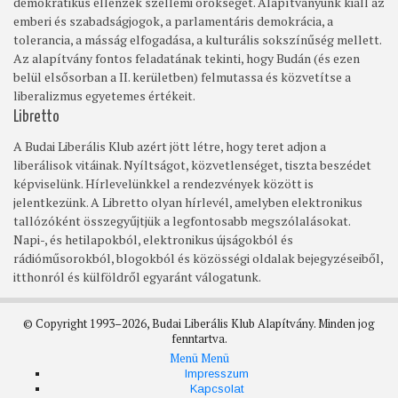
demokratikus ellenzék szellemi örökségét. Alapítványunk kiáll az
emberi és szabadságjogok, a parlamentáris demokrácia, a
tolerancia, a másság elfogadása, a kulturális sokszínűség mellett.
Az alapítvány fontos feladatának tekinti, hogy Budán (és ezen
belül elsősorban a II. kerületben) felmutassa és közvetítse a
liberalizmus egyetemes értékeit.
Libretto
A Budai Liberális Klub azért jött létre, hogy teret adjon a
liberálisok vitáinak. Nyíltságot, közvetlenséget, tiszta beszédet
képviselünk. Hírlevelünkkel a rendezvények között is
jelentkezünk. A Libretto olyan hírlevél, amelyben elektronikus
tallózóként összegyűjtjük a legfontosabb megszólalásokat.
Napi-, és hetilapokból, elektronikus újságokból és
rádióműsorokból, blogokból és közösségi oldalak bejegyzéseiből,
itthonról és külföldről egyaránt válogatunk.
© Copyright 1993–2026, Budai Liberális Klub Alapítvány. Minden jog
fenntartva.
Menü
Menü
Footer
Impresszum
Kapcsolat