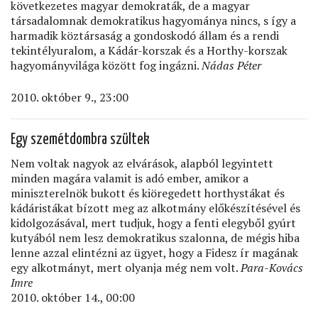
következetes magyar demokraták, de a magyar
társadalomnak demokratikus hagyománya nincs, s így a
harmadik köztársaság a gondoskodó állam és a rendi
tekintélyuralom, a Kádár-korszak és a Horthy-korszak
hagyományvilága között fog ingázni.
Nádas Péter
2010. október 9., 23:00
Egy szemétdombra szültek
Nem voltak nagyok az elvárások, alapból legyintett
minden magára valamit is adó ember, amikor a
miniszterelnök bukott és kiöregedett horthystákat és
kádáristákat bízott meg az alkotmány előkészítésével és
kidolgozásával, mert tudjuk, hogy a fenti elegyből gyúrt
kutyából nem lesz demokratikus szalonna, de mégis hiba
lenne azzal elintézni az ügyet, hogy a Fidesz ír magának
egy alkotmányt, mert olyanja még nem volt.
Para-Kovács
Imre
2010. október 14., 00:00