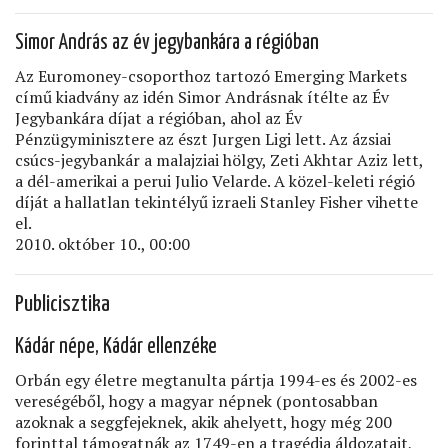
Simor András az év jegybankára a régióban
Az Euromoney-csoporthoz tartozó Emerging Markets
című kiadvány az idén Simor Andrásnak ítélte az Év
Jegybankára díjat a régióban, ahol az Év
Pénzügyminisztere az észt Jurgen Ligi lett. Az ázsiai
csúcs-jegybankár a malajziai hölgy, Zeti Akhtar Aziz lett,
a dél-amerikai a perui Julio Velarde. A közel-keleti régió
díját a hallatlan tekintélyű izraeli Stanley Fisher vihette
el.
2010. október 10., 00:00
Publicisztika
Kádár népe, Kádár ellenzéke
Orbán egy életre megtanulta pártja 1994-es és 2002-es
vereségéből, hogy a magyar népnek (pontosabban
azoknak a seggfejeknek, akik ahelyett, hogy még 200
forinttal támogatnák az 1749-en a tragédia áldozatait,