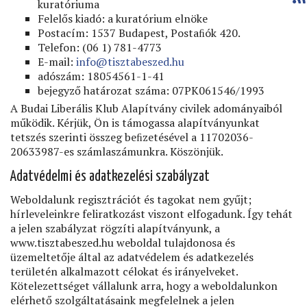
kuratóriuma
Felelős kiadó: a kuratórium elnöke
Postacím: 1537 Budapest, Postaﬁók 420.
Telefon: (06 1) 781-4773
E-mail:
info@tisztabeszed.hu
adószám: 18054561-1-41
bejegyző határozat száma: 07PK061546/1993
A Budai Liberális Klub Alapítvány civilek adományaiból
működik. Kérjük, Ön is támogassa alapítványunkat
tetszés szerinti összeg beﬁzetésével a 11702036-
20633987-es számlaszámunkra. Köszönjük.
Adatvédelmi és adatkezelési szabályzat
Weboldalunk regisztrációt és tagokat nem gyűjt;
hírleveleinkre feliratkozást viszont elfogadunk. Így tehát
a jelen szabályzat rögzíti alapítványunk, a
www.tisztabeszed.hu weboldal tulajdonosa és
üzemeltetője által az adatvédelem és adatkezelés
területén alkalmazott célokat és irányelveket.
Kötelezettséget vállalunk arra, hogy a weboldalunkon
elérhető szolgáltatásaink megfelelnek a jelen