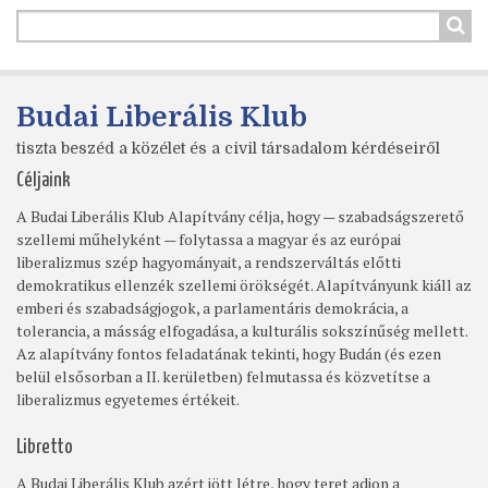
Budai Liberális Klub
tiszta beszéd a közélet és a civil társadalom kérdéseiről
Céljaink
A Budai Liberális Klub Alapítvány célja, hogy — szabadságszerető
szellemi műhelyként — folytassa a magyar és az európai
liberalizmus szép hagyományait, a rendszerváltás előtti
demokratikus ellenzék szellemi örökségét. Alapítványunk kiáll az
emberi és szabadságjogok, a parlamentáris demokrácia, a
tolerancia, a másság elfogadása, a kulturális sokszínűség mellett.
Az alapítvány fontos feladatának tekinti, hogy Budán (és ezen
belül elsősorban a II. kerületben) felmutassa és közvetítse a
liberalizmus egyetemes értékeit.
Libretto
A Budai Liberális Klub azért jött létre, hogy teret adjon a