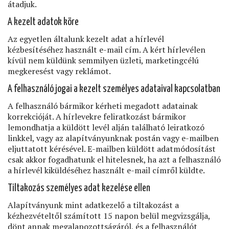
átadjuk.
A kezelt adatok köre
Az egyetlen általunk kezelt adat a hírlevél
kézbesítéséhez használt e-mail cím. A kért hírlevélen
kívül nem küldünk semmilyen üzleti, marketingcélú
megkeresést vagy reklámot.
A felhasználó jogai a kezelt személyes adataival kapcsolatban
A felhasználó bármikor kérheti megadott adatainak
korrekcióját. A hírlevekre feliratkozást bármikor
lemondhatja a küldött levél alján található leiratkozó
linkkel, vagy az alapítványunknak postán vagy e-mailben
eljuttatott kérésével. E-mailben küldött adatmódosítást
csak akkor fogadhatunk el hitelesnek, ha azt a felhasználó
a hírlevél kiküldéséhez használt e-mail címről küldte.
Tiltakozás személyes adat kezelése ellen
Alapítványunk mint adatkezelő a tiltakozást a
kézhezvételtől számított 15 napon belül megvizsgálja,
dönt annak megalapozottságáról, és a felhasználót