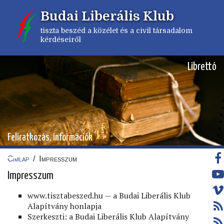
Ugrás
Budai Liberális Klub
a
tartalomra
tiszta beszéd a közélet és a civil társadalom
kérdéseiről
Librettó
Feliratkozás, információk
Címlap
/
Impresszum
Morzsa
Impresszum
www.tisztabeszed.hu — a Budai Liberális Klub
Alapítvány honlapja
Szerkeszti: a Budai Liberális Klub Alapítvány