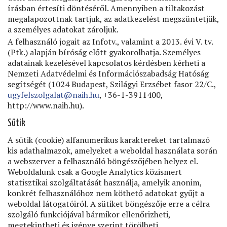
írásban értesíti döntéséről. Amennyiben a tiltakozást
megalapozottnak tartjuk, az adatkezelést megszüntetjük,
a személyes adatokat zároljuk.
A felhasználó jogait az Infotv., valamint a 2013. évi V. tv.
(Ptk.) alapján bíróság előtt gyakorolhatja. Személyes
adatainak kezelésével kapcsolatos kérdésben kérheti a
Nemzeti Adatvédelmi és Információszabadság Hatóság
segítségét (1024 Budapest, Szilágyi Erzsébet fasor 22/C.,
ugyfelszolgalat@naih.hu
, +36-1-3911400,
http://www.naih.hu).
Sütik
A sütik (cookie) alfanumerikus karaktereket tartalmazó
kis adathalmazok, amelyeket a weboldal használata során
a webszerver a felhasználó böngészőjében helyez el.
Weboldalunk csak a Google Analytics közismert
statisztikai szolgáltatását használja, amelyik anonim,
konkrét felhasználóhoz nem köthető adatokat gyűjt a
weboldal látogatóiról. A sütiket böngészője erre a célra
szolgáló funkciójával bármikor ellenőrizheti,
megtekintheti és igénye szerint törölheti.