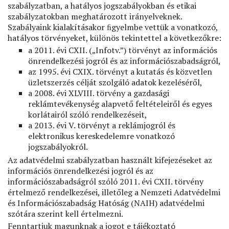
szabályzatban, a hatályos jogszabályokban és etikai
szabályzatokban meghatározott irányelveknek.
Szabályaink kialakításakor ﬁgyelmbe vettük a vonatkozó,
hatályos törvényeket, különös tekintettel a következőkre:
a 2011. évi CXII. („Infotv.”) törvényt az információs
önrendelkezési jogról és az információszabadságról,
az 1995. évi CXIX. törvényt a kutatás és közvetlen
üzletszerzés célját szolgáló adatok kezeléséről,
a 2008. évi XLVIII. törvény a gazdasági
reklámtevékenység alapvető feltételeiről és egyes
korlátairól szóló rendelkezéseit,
a 2013. évi V. törvényt a reklámjogról és
elektronikus kereskedelemre vonatkozó
jogszabályokról.
Az adatvédelmi szabályzatban használt kifejezéseket az
információs önrendelkezési jogról és az
információszabadságról szóló 2011. évi CXII. törvény
értelmező rendelkezései, illetőleg a Nemzeti Adatvédelmi
és Információszabadság Hatóság (NAIH) adatvédelmi
szótára szerint kell értelmezni.
Fenntartjuk magunknak a jogot e tájékoztató