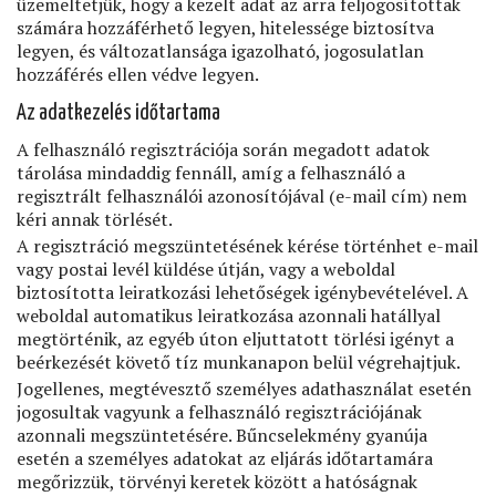
üzemeltetjük, hogy a kezelt adat az arra feljogosítottak
számára hozzáférhető legyen, hitelessége biztosítva
legyen, és változatlansága igazolható, jogosulatlan
hozzáférés ellen védve legyen.
Az adatkezelés időtartama
A felhasználó regisztrációja során megadott adatok
tárolása mindaddig fennáll, amíg a felhasználó a
regisztrált felhasználói azonosítójával (e-mail cím) nem
kéri annak törlését.
A regisztráció megszüntetésének kérése történhet e-mail
vagy postai levél küldése útján, vagy a weboldal
biztosította leiratkozási lehetőségek igénybevételével. A
weboldal automatikus leiratkozása azonnali hatállyal
megtörténik, az egyéb úton eljuttatott törlési igényt a
beérkezését követő tíz munkanapon belül végrehajtjuk.
Jogellenes, megtévesztő személyes adathasználat esetén
jogosultak vagyunk a felhasználó regisztrációjának
azonnali megszüntetésére. Bűncselekmény gyanúja
esetén a személyes adatokat az eljárás időtartamára
megőrizzük, törvényi keretek között a hatóságnak