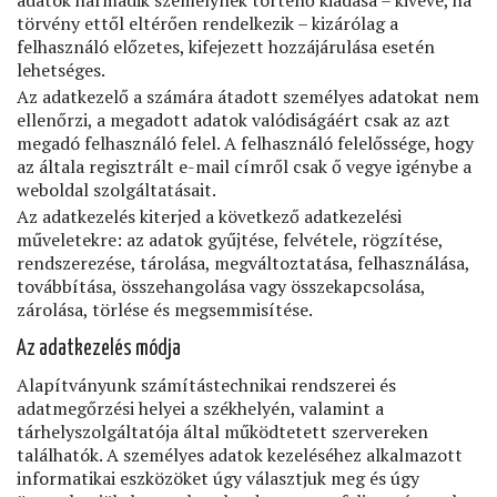
adatok harmadik személynek történő kiadása – kivéve, ha
törvény ettől eltérően rendelkezik – kizárólag a
felhasználó előzetes, kifejezett hozzájárulása esetén
lehetséges.
Az adatkezelő a számára átadott személyes adatokat nem
ellenőrzi, a megadott adatok valódiságáért csak az azt
megadó felhasználó felel. A felhasználó felelőssége, hogy
az általa regisztrált e-mail címről csak ő vegye igénybe a
weboldal szolgáltatásait.
Az adatkezelés kiterjed a következő adatkezelési
műveletekre: az adatok gyűjtése, felvétele, rögzítése,
rendszerezése, tárolása, megváltoztatása, felhasználása,
továbbítása, összehangolása vagy összekapcsolása,
zárolása, törlése és megsemmisítése.
Az adatkezelés módja
Alapítványunk számítástechnikai rendszerei és
adatmegőrzési helyei a székhelyén, valamint a
tárhelyszolgáltatója által működtetett szervereken
találhatók. A személyes adatok kezeléséhez alkalmazott
informatikai eszközöket úgy választjuk meg és úgy