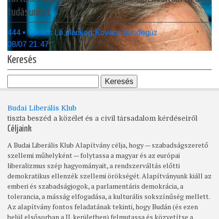
tudásunkat
444 • Takács Lili,plankog,Kovács Bendegúz
08/07 21:47
Keresés
Budai Liberális Klub
tiszta beszéd a közélet és a civil társadalom kérdéseiről
Céljaink
A Budai Liberális Klub Alapítvány célja, hogy — szabadságszerető
szellemi műhelyként — folytassa a magyar és az európai
liberalizmus szép hagyományait, a rendszerváltás előtti
demokratikus ellenzék szellemi örökségét. Alapítványunk kiáll az
emberi és szabadságjogok, a parlamentáris demokrácia, a
tolerancia, a másság elfogadása, a kulturális sokszínűség mellett.
Az alapítvány fontos feladatának tekinti, hogy Budán (és ezen
belül elsősorban a II. kerületben) felmutassa és közvetítse a