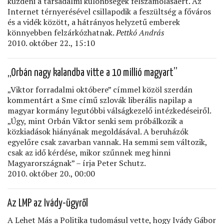
küzdeni a társadalmi különbségek felszámolásáért. Az
Internet térnyerésével csillapodik a feszültség a főváros
és a vidék között, a hátrányos helyzetű emberek
könnyebben felzárkózhatnak.
Pettkó András
2010. október 22., 15:10
„Orbán nagy kalandba vitte a 10 millió magyart”
„Viktor forradalmi októbere” címmel közöl szerdán
kommentárt a Sme című szlovák liberális napilap a
magyar kormány legutóbbi válságkezelő intézkedéseiről.
„Úgy, mint Orbán Viktor senki sem próbálkozik a
közkiadások hiányának megoldásával. A beruházók
egyelőre csak zavarban vannak. Ha semmi sem változik,
csak az idő kérdése, mikor szűnnek meg hinni
Magyarországnak” – írja Peter Schutz.
2010. október 20., 00:00
Az LMP az Ivády-ügyről
A Lehet Más a Politika tudomásul vette, hogy Ivády Gábor