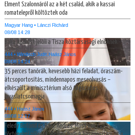
Elment Szalonnáról az a két család, akik a kassai
romatelepről költöztek oda
Magyar Hang • Lánczi Richárd
08/08 14:28
Baka Andrást jelöli a Tisza köztársasági elnöknek
444 • Windisch Judit,Haász János
08/08 14:24
35 perces tanórák, kevesebb házi feladat, óraszám-
átcsoportosítás, mindennapos meseolvasás –
elkészült a minisztérium alsó tagozatos
javaslatcsomagja
444 • Haász János
08/08 12:17
Feledy Botond és Rácz András: Most van egy
történelmi pillanat, amikor tudjuk hasznosítani itt a