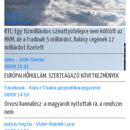
folyóinkkal?
MTA.hu
08/08 15:04
RTL: Egy tízmilliárdos szivattyútelepre nem költött az
MVM, de a Fradinak 5 milliárdot, Balásy cégének 17
milliárdot fizetett
telex - Joób Sándor
08/08 15:01
EURÓPAI HŐHULLÁM: SZERTEÁGAZÓ KÖVETKEZMÉNYEK
Facebook - Káncz Csaba geopolitikai jegyzetei
08/08 14:59
Orvosi kannabisz: a magyarok nyitottak rá, a rendszer
nem
pulzus.hvg.hu - Vizler-Nyirádi Luca