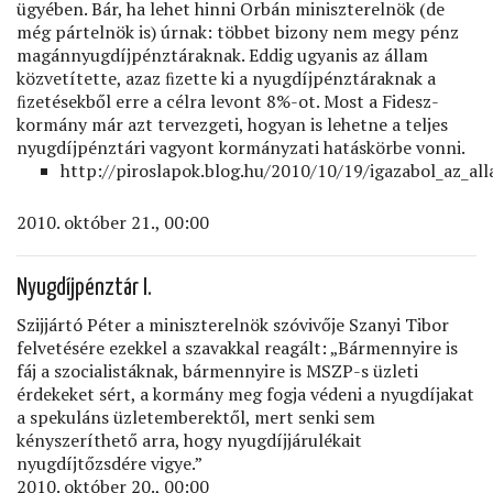
ügyében. Bár, ha lehet hinni Orbán miniszterelnök (de
még pártelnök is) úrnak: többet bizony nem megy pénz
magánnyugdíjpénztáraknak. Eddig ugyanis az állam
közvetítette, azaz ﬁzette ki a nyugdíjpénztáraknak a
ﬁzetésekből erre a célra levont 8%-ot. Most a Fidesz-
kormány már azt tervezgeti, hogyan is lehetne a teljes
nyugdíjpénztári vagyont kormányzati hatáskörbe vonni.
http://piroslapok.blog.hu/2010/10/19/igazabol_az_al
2010. október 21., 00:00
Nyugdíjpénztár I.
Szijjártó Péter a miniszterelnök szóvivője Szanyi Tibor
felvetésére ezekkel a szavakkal reagált: „Bármennyire is
fáj a szocialistáknak, bármennyire is MSZP-s üzleti
érdekeket sért, a kormány meg fogja védeni a nyugdíjakat
a spekuláns üzletemberektől, mert senki sem
kényszeríthető arra, hogy nyugdíjjárulékait
nyugdíjtőzsdére vigye.”
2010. október 20., 00:00