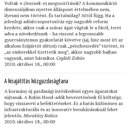
Voltak-e (lesznek-e) megszorítások? A kommunikáció
dimenziójában nyertes álláspont értelmében nem,
ilyesmi nem történt. És tartalmilag? Attól függ. Ha a
jelenlegi adóátcsoportosítás egy nagyobb reform
kezdete, akkor csak a száraz ágat vágtuk le a fáról, teret
adva a növekedésnek – ha viszont a legrosszabb
gyurcsányizmus gyakorlatát követve (jaj, hisz most itt az
alkalom Szijjártót idézni) csak „pénzbeszedés” történt, és
„az emberekkel ﬁzettetik meg”, akkor nagyobb bajban
vagyunk, mint bármikor.
Ceglédi Zoltán
2010. október 18., 00:00
A kisajátítás közgazdaságtana
A kormány új gazdasági intézkedései egyes ágazatokat
sújtanak. A Robin Hood-adók bevezetésének fő költsége,
hogy visszaveti a befektetéseket. Ez a hatás különösen az
infrastrukturális és az innovatív beruházásoknál lehet
jelentős.
Muraközy Balázs
2010. október 18., 00:00