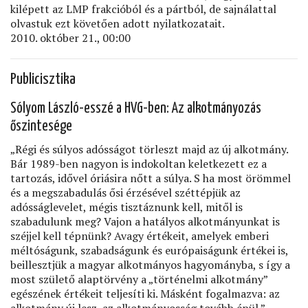
kilépett az LMP frakcióból és a pártból, de sajnálattal
olvastuk ezt követően adott nyilatkozatait.
2010. október 21., 00:00
Publicisztika
Sólyom László-esszé a HVG-ben: Az alkotmányozás
őszintesége
„Régi és súlyos adósságot törleszt majd az új alkotmány.
Bár 1989-ben nagyon is indokoltan keletkezett ez a
tartozás, idővel óriásira nőtt a súlya. S ha most örömmel
és a megszabadulás ősi érzésével széttépjük az
adósságlevelet, mégis tisztáznunk kell, mitől is
szabadulunk meg? Vajon a hatályos alkotmányunkat is
széjjel kell tépnünk? Avagy értékeit, amelyek emberi
méltóságunk, szabadságunk és európaiságunk értékei is,
beillesztjük a magyar alkotmányos hagyományba, s így a
most születő alaptörvény a „történelmi alkotmány”
egészének értékeit teljesíti ki. Másként fogalmazva: az
alkotmány új lesz, az alkotmányosság tovább épül.” –