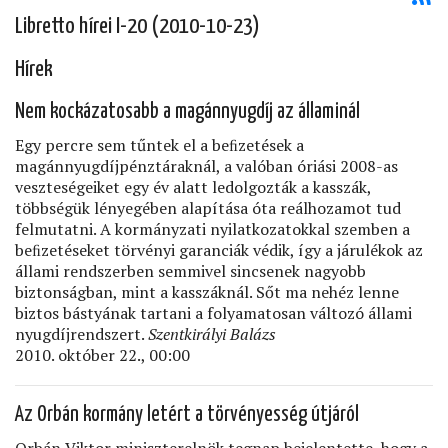
Libretto hírei I-20 (2010-10-23)
Hírek
Nem kockázatosabb a magánnyugdíj az államinál
Egy percre sem tűntek el a beﬁzetések a
magánnyugdíjpénztáraknál, a valóban óriási 2008-as
veszteségeiket egy év alatt ledolgozták a kasszák,
többségük lényegében alapítása óta reálhozamot tud
felmutatni. A kormányzati nyilatkozatokkal szemben a
beﬁzetéseket törvényi garanciák védik, így a járulékok az
állami rendszerben semmivel sincsenek nagyobb
biztonságban, mint a kasszáknál. Sőt ma nehéz lenne
biztos bástyának tartani a folyamatosan változó állami
nyugdíjrendszert.
Szentkirályi Balázs
2010. október 22., 00:00
Az Orbán kormány letért a törvényesség útjáról
Orbán Viktor miniszterelnök tegnap bejelentette, hogy a