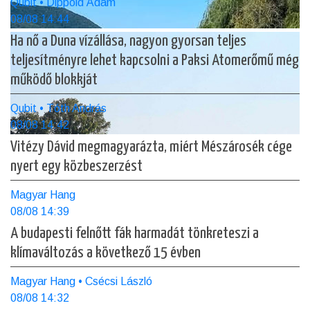
Qubit • Dippold Ádám
08/08 14:44
Ha nő a Duna vízállása, nagyon gyorsan teljes
teljesítményre lehet kapcsolni a Paksi Atomerőmű még
működő blokkját
Qubit • Tóth András
08/08 14:42
Vitézy Dávid megmagyarázta, miért Mészárosék cége
nyert egy közbeszerzést
Magyar Hang
08/08 14:39
A budapesti felnőtt fák harmadát tönkreteszi a
klímaváltozás a következő 15 évben
Magyar Hang • Csécsi László
08/08 14:32