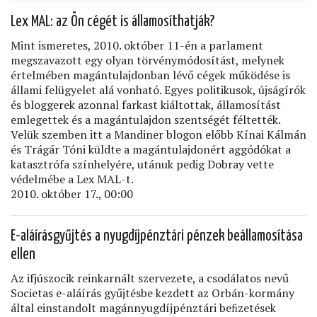
Lex MAL: az Ön cégét is államosíthatják?
Mint ismeretes, 2010. október 11-én a parlament
megszavazott egy olyan törvénymódosítást, melynek
értelmében magántulajdonban lévő cégek működése is
állami felügyelet alá vonható. Egyes politikusok, újságírók
és bloggerek azonnal farkast kiáltottak, államosítást
emlegettek és a magántulajdon szentségét féltették.
Velük szemben itt a Mandiner blogon előbb Kínai Kálmán
és Trágár Tóni küldte a magántulajdonért aggódókat a
katasztrófa színhelyére, utánuk pedig Dobray vette
védelmébe a Lex MAL-t.
2010. október 17., 00:00
E-aláírásgyűjtés a nyugdíjpénztári pénzek beállamosítása
ellen
Az ifjúszocik reinkarnált szervezete, a csodálatos nevű
Societas e-aláírás gyűjtésbe kezdett az Orbán-kormány
által einstandolt magánnyugdíjpénztári beﬁzetések