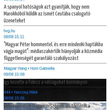
A spanyol hatóságok azt gyanítják, hogy nem
Marokkóból küldik az ismét Ceutába csalogató
üzeneteket
hvg.hu
08/08 15:11
"Magyar Péter kommentel, és erre mindenki haptákba
vágja magát": médiaszakértők hiányolják a közmédia
függetlenségét garantáló szabályozást
Magyar Hang • Horn Gabriella
08/08 15:08
Így kezelte a Fidesz a válságokat kormányon
444 • Herczeg Márk
08/08 15:06
Rekordkisvizek Magyarországon: mi történik a