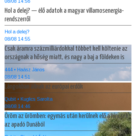
08/08 14:56
Hol a delej? — élő adatok a magyar villamosenergia-
rendszerről
Hol a delej?
08/08 14:55
Csak áramra százmilliárdokkal többet kell költenie az
országnak a hőség miatt, és nagy a baj a földeken is
444 • Haász János
08/08 14:51
Lángokban állnak az európai erdők
Qubit • Kuglics Sarolta
08/08 14:46
Öröm az ürömben: egymás után kerülnek elő a kincsek
az apadó Dunából