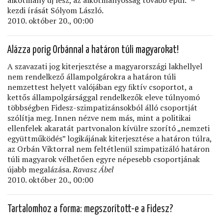
kezdi írását Sólyom László.
2010. október 20., 00:00
Alázza porig Orbánnal a határon túli magyarokat!
A szavazati jog kiterjesztése a magyarországi lakhellyel
nem rendelkező állampolgárokra a határon túli
nemzettest helyett valójában egy ﬁktív csoportot, a
kettős állampolgársággal rendelkezők eleve túlnyomó
többségben Fidesz-szimpatizánsokból álló csoportját
szólítja meg. Innen nézve nem más, mint a politikai
ellenfelek akaratát partvonalon kívülre szorító „nemzeti
együttműködés” logikájának kiterjesztése a határon túlra,
az Orbán Viktorral nem feltétlenül szimpatizáló határon
túli magyarok vélhetően egyre népesebb csoportjának
újabb megalázása.
Ravasz Ábel
2010. október 20., 00:00
Tartalomhoz a forma: megszorított-e a Fidesz?