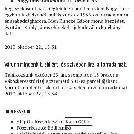
Nagy Imre Emlékház, II., Orsó u. 43.
Régi szokásunknak megfelelően minden évben Nagy Imre
egykori lakhelyénél emlékezünk az 1956-os forradalomra
és szabadságharcra. Idén Kuncze Gábor mond beszédet,
és utána Bródy János elénekel a jelenlevőknek néhány
dalt.
2010. október 22., 15:31
Várunk mindenkit, aki érti és szívében őrzi a forradalmat.
Találkozzunk október 23-án, szombaton 13 órakor a
Rákoskeresztúri Új Köztemető 301-es parcellájában!
Várunk mindenkit, aki érti és szívében őrzi a forradalmat.
2010. október 22., 15:34
Impresszum
Alapító főszerkesztő:
Kátai Gábor
Főszerkesztő: Bódi Anikó
Felelős kiadó: Koncz Imre, Budai Liberális Klub