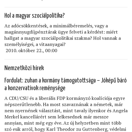
Hol a magyar szociálpolitika?
Az adócsökkentések, a minimálbéremelés, vagy a
magánnyugdíjpénztárak ügye felveti a kérdést: miért
hallgat a magyar szociálpolitikai szakma? Hol vannak a
személyiségei, a vitaanyagai?
2010. október 22., 00:00
Nemzetközi hírek
Fordulat: zuhan a kormány támogatottsága – Jóképű báró
a konzervatívok reménysége
A CDU/CSU és a liberális FDP kormányzó koalíciója egyre
népszerűtlenebb. Ha most szavaznának a németek, már
nem nyernének választást, mint tavaly ilyenkor és Angela
Merkel kancellárért sem lelkesednek már messze
annyian, mint még egy éve. Az új helyzetben mint több
szó esik arról, hogy Karl Theodor zu Guttenberg, védelmi