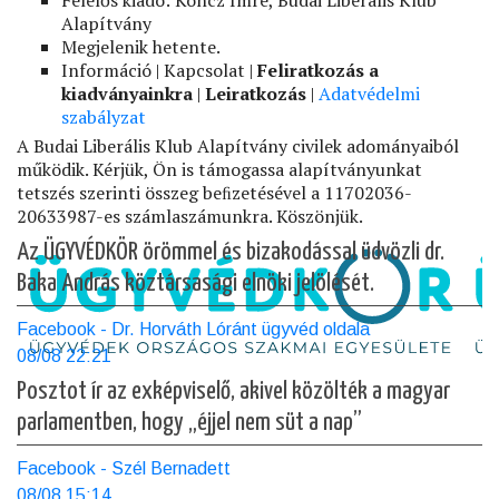
Alapítvány
Megjelenik hetente.
Információ | Kapcsolat |
Feliratkozás a
kiadványainkra
|
Leiratkozás
|
Adatvédelmi
szabályzat
A Budai Liberális Klub Alapítvány civilek adományaiból
működik. Kérjük, Ön is támogassa alapítványunkat
tetszés szerinti összeg beﬁzetésével a 11702036-
20633987-es számlaszámunkra. Köszönjük.
Az ÜGYVÉDKÖR örömmel és bizakodással üdvözli dr.
Baka András köztársasági elnöki jelölését.
Facebook - Dr. Horváth Lóránt ügyvéd oldala
08/08 22:21
Posztot ír az exképviselő, akivel közölték a magyar
parlamentben, hogy „éjjel nem süt a nap”
Facebook - Szél Bernadett
08/08 15:14