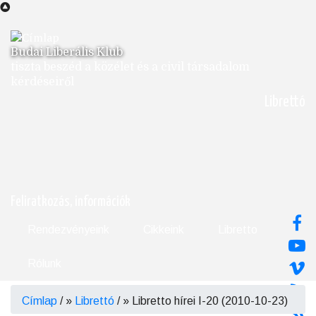
Ugrás
a
tartalomra
Budai Liberális Klub
tiszta beszéd a közélet és a civil társadalom
kérdéseiről
Librettó
Feliratkozás, információk
Rendezvényeink
Cikkeink
Libretto
Rólunk
Címlap
/
Librettó
/
Libretto hírei I-20 (2010-10-23)
Morzsa