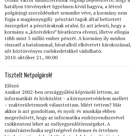
hatályos törvényeket ﬁgyelmen kívül hagyva, a létező
polgárjogi szerződéseket semmibe véve, a kormány nem
fogja a magánnyugdíj- pénztári tagok által beﬁzetett
összegeket a pénztáraknak utalni. Ez azt jelenti, hogy a
kormány a „közérdekre” hivatkozva elveszi, illetve ellopja
több mint 3 millió ember pénzét. A kormány ily módon
visszaél a hatalommal, hivatalból elkövetett károkozással,
sőt köztörvényes cselekedetekkel vádolható.
2010. október 21., 00:00
Tisztelt Netpolgárok!
Előszó
Amikor 2002-ben országgyűlési képviselő lettem, az
informatikát és hírközlést – a környezetvédelem mellett
– szakterületemnek választottam. Miért tettem? Már
akkor is azt gondoltam, és nyolc év munkája ebben
megerősített, hogy az informatika eszközrendszerével
csökkenteni lehet az esélyegyenlőtlenségeket. A
számítástechnika segítségével érdemes és értelmes