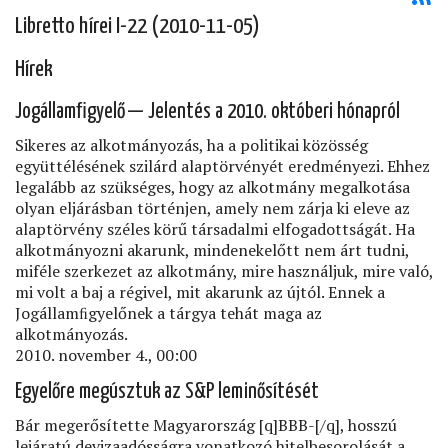
Libretto hírei I-22 (2010-11-05)
Hírek
Jogállamﬁgyelő — Jelentés a 2010. októberi hónapról
Sikeres az alkotmányozás, ha a politikai közösség
együttélésének szilárd alaptörvényét eredményezi. Ehhez
legalább az szükséges, hogy az alkotmány megalkotása
olyan eljárásban történjen, amely nem zárja ki eleve az
alaptörvény széles körű társadalmi elfogadottságát. Ha
alkotmányozni akarunk, mindenekelőtt nem árt tudni,
miféle szerkezet az alkotmány, mire használjuk, mire való,
mi volt a baj a régivel, mit akarunk az újtól. Ennek a
Jogállamﬁgyelőnek a tárgya tehát maga az
alkotmányozás.
2010. november 4., 00:00
Egyelőre megúsztuk az S&P leminősítését
Bár megerősítette Magyarország [q]BBB-[/q], hosszú
lejáratú devizaadósságra vonatkozó hitelbesorolását a