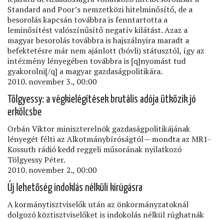
Standard and Poor’s nemzetközi hitelminősítő, de a
besorolás kapcsán továbbra is fenntartotta a
leminősítést valószínűsítő negatív kilátást. Azaz a
magyar besorolás továbbra is hajszálnyira maradt a
befektetésre már nem ajánlott (bóvli) státusztól, így az
intézmény lényegében továbbra is [q]nyomást tud
gyakorolni[/q] a magyar gazdaságpolitikára.
2010. november 3., 00:00
Tölgyessy: a végkielégítések brutális adója ütközik jó
erkölcsbe
Orbán Viktor miniszterelnök gazdaságpolitikájának
lényegét félti az Alkotmánybíróságtól — mondta az MR1-
Kossuth rádió kedd reggeli műsorának nyilatkozó
Tölgyessy Péter.
2010. november 2., 00:00
Új lehetőség indoklás nélküli kirúgásra
A kormánytisztviselők után az önkormányzatoknál
dolgozó köztisztviselőket is indokolás nélkül rúghatnák