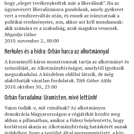
hogy „eleget tevékenykedtek már a liberálisok”. Ha az
úgynevezett liberalizmusra gondolunk, amely gyökeret
vert a rendszerváltás után, és ennek az irányzatnak a
politikai eredményeire, nos, akkor azt kell mondanunk:
akik számára ez a szabadság, azok magukra vessenek.
Megadja Gábor
2010. november 2., 00:00
Herkules és a hidra: Orbán harca az alkotmánnyal
A kormányfő káros monstrumnak tartja az alkotmányt és
szószólóját, az Alkotmánybíróságot, amelytől igyekszik
megszabadulni. A küzdelem eldőlni látszik, de még
alakíthatják váratlan fordulatok.
Tóth Gábor Attila
2010. október 30., 23:00
Orbán forradalma: Uramisten, mivé lettünk!
Vajon tudják-e, mit csinálnak? Az alkotmányos
demokrácia Magyarországon a végjátékát kezdte meg
abban a pillanatban, amikor a Fidesz bejelentette, hogy
korlátozni akarja az Alkotmánybíróság hatáskörét annak
érdekében, hogy a testület által megsemmisített, a köz-