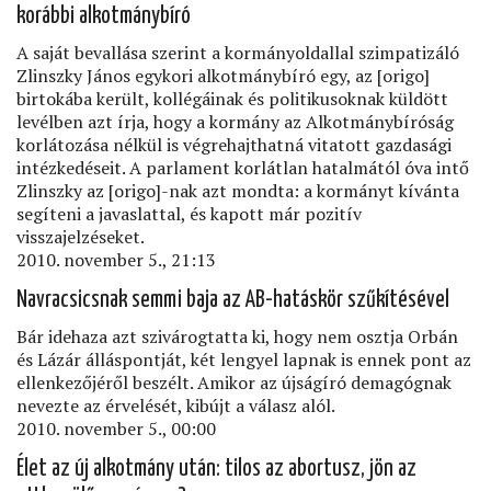
korábbi alkotmánybíró
A saját bevallása szerint a kormányoldallal szimpatizáló
Zlinszky János egykori alkotmánybíró egy, az [origo]
birtokába került, kollégáinak és politikusoknak küldött
levélben azt írja, hogy a kormány az Alkotmánybíróság
korlátozása nélkül is végrehajthatná vitatott gazdasági
intézkedéseit. A parlament korlátlan hatalmától óva intő
Zlinszky az [origo]-nak azt mondta: a kormányt kívánta
segíteni a javaslattal, és kapott már pozitív
visszajelzéseket.
2010. november 5., 21:13
Navracsicsnak semmi baja az AB-hatáskör szűkítésével
Bár idehaza azt szivárogtatta ki, hogy nem osztja Orbán
és Lázár álláspontját, két lengyel lapnak is ennek pont az
ellenkezőjéről beszélt. Amikor az újságíró demagógnak
nevezte az érvelését, kibújt a válasz alól.
2010. november 5., 00:00
Élet az új alkotmány után: tilos az abortusz, jön az