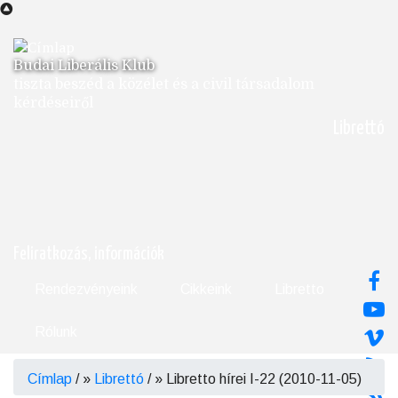
Ugrás
a
tartalomra
Budai Liberális Klub
tiszta beszéd a közélet és a civil társadalom
kérdéseiről
Librettó
Feliratkozás, információk
Rendezvényeink
Cikkeink
Libretto
Rólunk
Címlap
/
Librettó
/
Libretto hírei I-22 (2010-11-05)
Morzsa