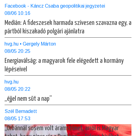
Facebook - Káncz Csaba geopolitikai jegyzetei
08/06 10:16
Medián: A fideszesek harmada szívesen szavazna egy, a
pártból kiszakadó polgári ajánlatra
hvg.hu • Gergely Márton
08/05 20:25
Energiaválság: a magyarok fele elégedett a kormány
lépéseivel
hvg.hu
08/05 20:22
„éjjel nem süt a nap”
Szél Bernadett
08/05 17:53
„Orbánnál sosem volt áramszünet, arról is Magyar