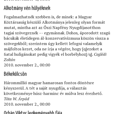
Alkotmány vén hülyéknek
Fogalmazhatnék szebben is, de minek: a Magyar
Köztársaság készülő Alkotmánya jelenleg olyan formát
mutat, mintha azt az Őszi Napfény Nyugdíjasotthon
tagjai szövegeznék –- egymásnak. Dohos, áporodott szagú
bácsikák életidegen ál-konzervativizmusa köszön vissza a
szövegekből; szerintem úgy kellett lefogni valamelyik
májfoltos kezet, oda ne írja a végére, hogy [q]ezeket a
ﬁatal huligánokat pedig vigyék el borbélyhoz[/q].
Ceglédi
Zoltán
2010. november 2., 00:00
Békekölcsön
Hárommillió magyar hamarosan fontos döntésre
kényszerül. A tét a saját nyugdíja, a választás
következménye húsz-harminc év múlva lesz érezhető.
Tóta W. Árpád
2010. november 2., 00:00
Orbán Viktor legkeményebb fája