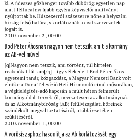
ki. A ﬁdeszes gőzhenger tovább dübörög:egyetlen nap
alatt féltucatnyi újabb egyéni képviselői indítványt
nyújtottak be. Húszezerről százezerre nőne a helyszíni
bírság felső határa, s korlátoznák a civil szervezetek
jogait is.
2010. november 2., 00:00
Bod Péter Ákosnak nagyon nem tetszik, amit a kormány
az AB-vel művel
[q]Nagyon nem tetszik, ami történt, túl hirtelen
reakciókat láttam[/q] – így vélekedett Bod Péter Ákos
egyetemi tanár, közgazdász, a Magyar Nemzeti Bank volt
elnöke a Duna Televízió Heti Hírmondó című műsorában,
a végkielégítés-adó kapcsán a múlt héten felmerült
kormányoldali tervekről, nevezetesen az alkotmánynak
és az Alkotmánybíróság (AB) felülvizsgálati köreinek
szándékolt megváltoztatásáról, utóbbi esetében
szűkítéséről.
2010. november 1., 00:00
A vörösiszaphoz hasonlítja az Ab korlátozását egy