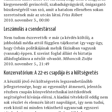
kiegyenesedő gerincéről, szabadságvágyáról, önigazgató
büszkeségéről van szó, amit a hatalom ellenében sokan
szeretnének már az utcán látni.
Friss Róbert
2010. november 3., 00:00
Leszámolás a csendestárssal
Nem tudom észrevették-e már (a kérdés költői), a
jobboldali média attól függően tájékoztat így vagy úgy,
hogy Orbán politikájának melyik fázisában vagyunk
(vannak) éppen. E szerint foglal állást és biztatja
állásfoglalásra a nézőit-olvasóit.
Mihancsik Zsóﬁa
2010. november 5., 21:49
Konzervatórium: A 22-es csapdája és a költségvetés
A készülő jövő évi költségvetés legszembetűnőbb
jellegzetessége, hogy az egyensúlyt átmeneti, jelentős
részben csupán könyveléstechnikai intézkedések
segítségével kívánja elérni. A kiadási tételekről eddig nem
sok részlet és elemzés látott napvilágot, így nem tudni,
ezek közül mi minden tekinthető ugyancsak egyszeri