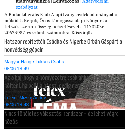
kiadványainkra
|
Leiratkozás
|
Adatvédelmi
szabályzat
A Budai Liberális Klub Alapítvány civilek adományaiból
működik. Kérjük, Ön is támogassa alapítványunkat
tetszés szerinti összeg beﬁzetésével a 11702036-
20633987-es számlaszámunkra. Köszönjük.
Hatszor repítették Csádba és Nigerbe Orbán Gáspárt a
honvédség gépein
Magyar Hang • Lukács Csaba
08/06 18:49
Az a baj, hogy a környezetre csak akkor akarunk
költeni, ha beüt a káosz, pedig nem kéne sokat
Telex - Mizsur András
08/06 18:48
Nincs tökéletes választási rendszer – de lehet végre
közös