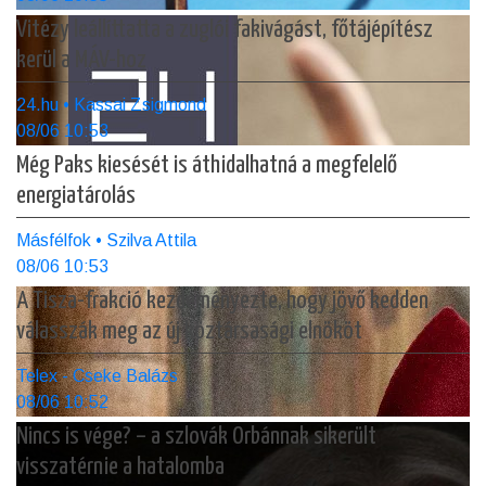
Vitézy leállíttatta a zuglói fakivágást, főtájépítész
kerül a MÁV-hoz
24.hu • Kassai Zsigmond
08/06 10:53
Még Paks kiesését is áthidalhatná a megfelelő
energiatárolás
Másfélfok • Szilva Attila
08/06 10:53
A Tisza-frakció kezdeményezte, hogy jövő kedden
válasszák meg az új köztársasági elnököt
Telex - Cseke Balázs
08/06 10:52
Nincs is vége? – a szlovák Orbánnak sikerült
visszatérnie a hatalomba