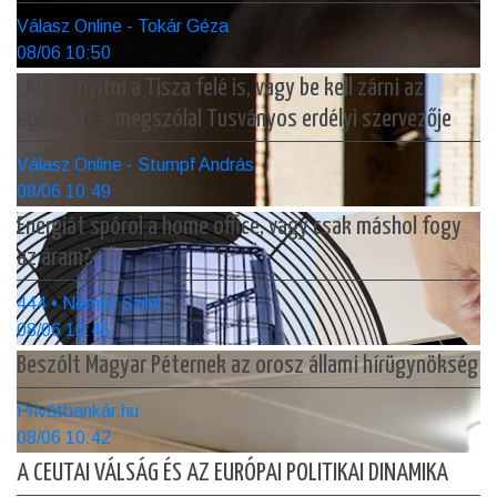
Válasz Online - Tokár Géza
08/06 10:50
„Ki kell nyitni a Tisza felé is, vagy be kell zárni az
egészet” – megszólal Tusványos erdélyi szervezője
Válasz Online - Stumpf András
08/06 10:49
Energiát spórol a home office, vagy csak máshol fogy
az áram?
444 • Német Szilvi
08/06 10:45
Beszólt Magyar Péternek az orosz állami hírügynökség
Privátbankár.hu
08/06 10:42
A CEUTAI VÁLSÁG ÉS AZ EURÓPAI POLITIKAI DINAMIKA