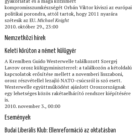
gyakorlatát és a maga közismert
kompromisszumkészségét Orbán Viktor kiviszi az európai
politikai porondra, attól tartok, hogy 2011 nyarára
szétesik az EU.
Michael Knight
2010. október 29., 23:00
Nemzetközi hírek
Keleti körúton a német külügyér
A Kremlben Guido Westerwelle találkozott Szergej
Lavrov orosz külügyminiszterrel: a találkozón a kétoldalú
kapcsolatok erősítése mellett a novemberi lisszaboni,
orosz részvétellel lezajló NATO-csúcsról is szó esett.
Westerwelle együttműködést ajánlott Oroszországnak
egy lehetséges közös rakétaelhárító rendszer kiépítésére
is.
2010. november 3., 00:00
Események
Budai Liberális Klub: Ellenreformáció az oktatásban