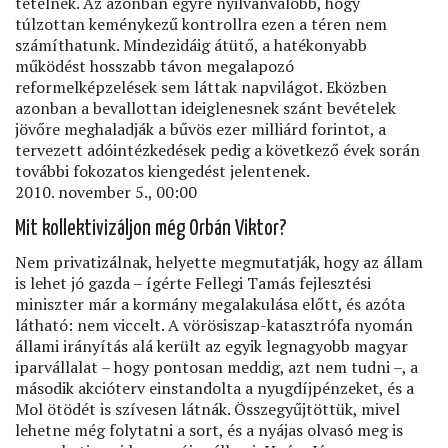
tételnek. Az azonban egyre nyilvánvalóbb, hogy
túlzottan keménykezű kontrollra ezen a téren nem
számíthatunk. Mindezidáig átütő, a hatékonyabb
működést hosszabb távon megalapozó
reformelképzelések sem láttak napvilágot. Eközben
azonban a bevallottan ideiglenesnek szánt bevételek
jövőre meghaladják a bűvös ezer milliárd forintot, a
tervezett adóintézkedések pedig a következő évek során
további fokozatos kiengedést jelentenek.
2010. november 5., 00:00
Mit kollektivizáljon még Orbán Viktor?
Nem privatizálnak, helyette megmutatják, hogy az állam
is lehet jó gazda – ígérte Fellegi Tamás fejlesztési
miniszter már a kormány megalakulása előtt, és azóta
látható: nem viccelt. A vörösiszap-katasztrófa nyomán
állami irányítás alá került az egyik legnagyobb magyar
iparvállalat – hogy pontosan meddig, azt nem tudni –, a
második akcióterv einstandolta a nyugdíjpénzeket, és a
Mol ötödét is szívesen látnák. Összegyűjtöttük, mivel
lehetne még folytatni a sort, és a nyájas olvasó meg is