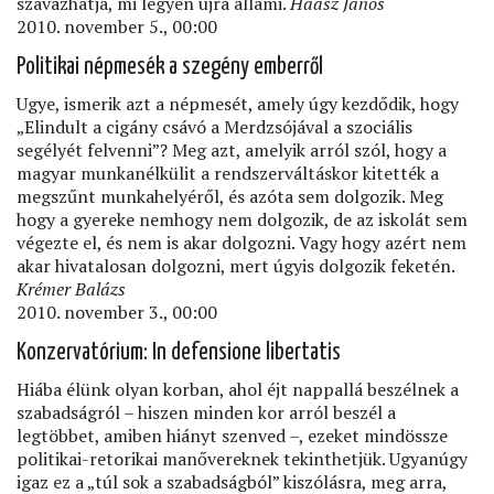
szavazhatja, mi legyen újra állami.
Haász János
2010. november 5., 00:00
Politikai népmesék a szegény emberről
Ugye, ismerik azt a népmesét, amely úgy kezdődik, hogy
„Elindult a cigány csávó a Merdzsójával a szociális
segélyét felvenni”? Meg azt, amelyik arról szól, hogy a
magyar munkanélkülit a rendszerváltáskor kitették a
megszűnt munkahelyéről, és azóta sem dolgozik. Meg
hogy a gyereke nemhogy nem dolgozik, de az iskolát sem
végezte el, és nem is akar dolgozni. Vagy hogy azért nem
akar hivatalosan dolgozni, mert úgyis dolgozik feketén.
Krémer Balázs
2010. november 3., 00:00
Konzervatórium: In defensione libertatis
Hiába élünk olyan korban, ahol éjt nappallá beszélnek a
szabadságról – hiszen minden kor arról beszél a
legtöbbet, amiben hiányt szenved –, ezeket mindössze
politikai-retorikai manővereknek tekinthetjük. Ugyanúgy
igaz ez a „túl sok a szabadságból” kiszólásra, meg arra,