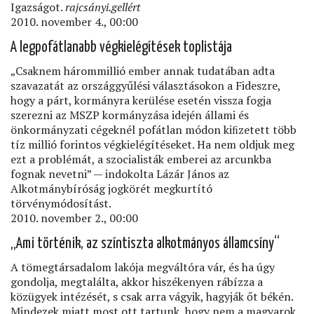
Igazságot.
rajcsányi.gellért
2010. november 4., 00:00
A legpofátlanabb végkielégítések toplistája
„Csaknem hárommillió ember annak tudatában adta
szavazatát az országgyűlési választásokon a Fideszre,
hogy a párt, kormányra kerülése esetén vissza fogja
szerezni az MSZP kormányzása idején állami és
önkormányzati cégeknél pofátlan módon kiﬁzetett több
tíz millió forintos végkielégítéseket. Ha nem oldjuk meg
ezt a problémát, a szocialisták emberei az arcunkba
fognak nevetni” — indokolta Lázár János az
Alkotmánybíróság jogkörét megkurtító
törvénymódosítást.
2010. november 2., 00:00
„Ami történik, az színtiszta alkotmányos államcsíny“
A tömegtársadalom lakója megváltóra vár, és ha úgy
gondolja, megtalálta, akkor hiszékenyen rábízza a
közügyek intézését, s csak arra vágyik, hagyják őt békén.
Mindezek miatt most ott tartunk, hogy nem a magyarok