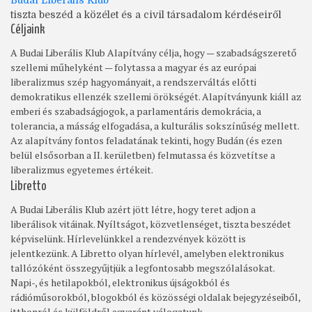
tiszta beszéd a közélet és a civil társadalom kérdéseiről
Céljaink
A Budai Liberális Klub Alapítvány célja, hogy — szabadságszerető
szellemi műhelyként — folytassa a magyar és az európai
liberalizmus szép hagyományait, a rendszerváltás előtti
demokratikus ellenzék szellemi örökségét. Alapítványunk kiáll az
emberi és szabadságjogok, a parlamentáris demokrácia, a
tolerancia, a másság elfogadása, a kulturális sokszínűség mellett.
Az alapítvány fontos feladatának tekinti, hogy Budán (és ezen
belül elsősorban a II. kerületben) felmutassa és közvetítse a
liberalizmus egyetemes értékeit.
Libretto
A Budai Liberális Klub azért jött létre, hogy teret adjon a
liberálisok vitáinak. Nyíltságot, közvetlenséget, tiszta beszédet
képviselünk. Hírlevelünkkel a rendezvények között is
jelentkezünk. A Libretto olyan hírlevél, amelyben elektronikus
tallózóként összegyűjtjük a legfontosabb megszólalásokat.
Napi-, és hetilapokból, elektronikus újságokból és
rádióműsorokból, blogokból és közösségi oldalak bejegyzéseiből,
itthonról és külföldről egyaránt válogatunk.