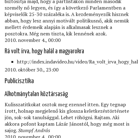
biztosítja majd, hogy a pártlistákon minden második
személy nő legyen, és így a következő Parlamentben a
képviselők 25-30 százaléka is. A kezdeményezők hisznek
abban, hogy lesz annyi motivált politikusnő, akik nemük
mellett érdemeik alapján is alkalmasak lesznek a
posztokra. Még nem tiszta, kik lennének azok.
2010. november 4., 00:00
Rá volt írva, hogy halál a magyarokra
http://index.indavideo.hu/video/Ra_volt_irva_hogy_h
2010. október 30., 23:00
Publicisztika
Alkotmánytalan köztársaság
Kulisszatitkokat osztok meg ezennel itten. Egy tegnap
írott, holnap megjelenő kis glossza keletkezéstörténete
jön, sok-sok tanulsággal. Lehet röhögni. Rajtam. Aki
akkora pofont kaptam Lázár Jánostól, hogy még most is
sajog.
Stumpf András
2010. november 4., 00:00