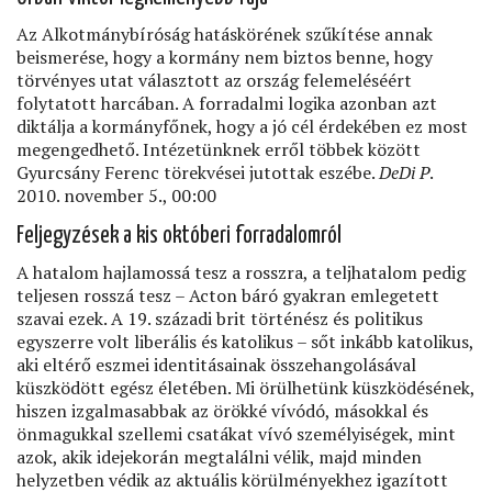
Az Alkotmánybíróság hatáskörének szűkítése annak
beismerése, hogy a kormány nem biztos benne, hogy
törvényes utat választott az ország felemeléséért
folytatott harcában. A forradalmi logika azonban azt
diktálja a kormányfőnek, hogy a jó cél érdekében ez most
megengedhető. Intézetünknek erről többek között
Gyurcsány Ferenc törekvései jutottak eszébe.
DeDi P
.
2010. november 5., 00:00
Feljegyzések a kis októberi forradalomról
A hatalom hajlamossá tesz a rosszra, a teljhatalom pedig
teljesen rosszá tesz – Acton báró gyakran emlegetett
szavai ezek. A 19. századi brit történész és politikus
egyszerre volt liberális és katolikus – sőt inkább katolikus,
aki eltérő eszmei identitásainak összehangolásával
küszködött egész életében. Mi örülhetünk küszködésének,
hiszen izgalmasabbak az örökké vívódó, másokkal és
önmagukkal szellemi csatákat vívó személyiségek, mint
azok, akik idejekorán megtalálni vélik, majd minden
helyzetben védik az aktuális körülményekhez igazított