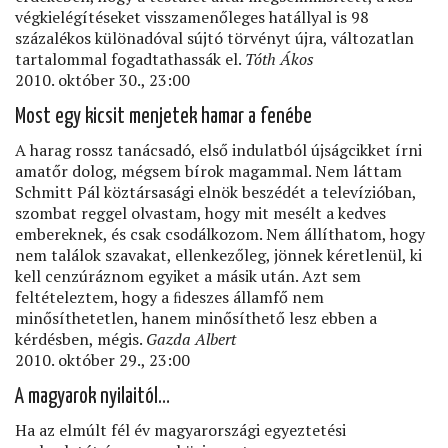
végkielégítéseket visszamenőleges hatállyal is 98
százalékos különadóval sújtó törvényt újra, változatlan
tartalommal fogadtathassák el.
Tóth Ákos
2010. október 30., 23:00
Most egy kicsit menjetek hamar a fenébe
A harag rossz tanácsadó, első indulatból újságcikket írni
amatőr dolog, mégsem bírok magammal. Nem láttam
Schmitt Pál köztársasági elnök beszédét a televízióban,
szombat reggel olvastam, hogy mit mesélt a kedves
embereknek, és csak csodálkozom. Nem állíthatom, hogy
nem találok szavakat, ellenkezőleg, jönnek kéretlenül, ki
kell cenzúráznom egyiket a másik után. Azt sem
feltételeztem, hogy a ﬁdeszes államfő nem
minősíthetetlen, hanem minősíthető lesz ebben a
kérdésben, mégis.
Gazda Albert
2010. október 29., 23:00
A magyarok nyilaitól…
Ha az elmúlt fél év magyarországi egyeztetési