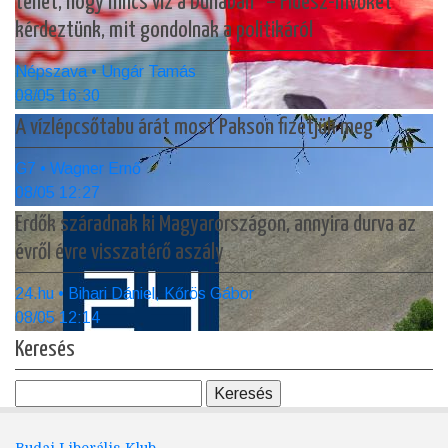
tehet, hogy nincs víz a Dunában” – Fidesz-hívőket
kérdeztünk, mit gondolnak a politikáról
Népszava • Ungár Tamás
08/05 16:30
A vízlépcsőtabu árát most Pakson fizetjük meg
G7 • Wagner Ernő
08/05 12:27
Erdők száradnak ki Magyarországon, annyira durva az
évről évre visszatérő aszály
24.hu • Bihari Dániel, Kőrös Gábor
08/05 12:14
Keresés
Budai Liberális Klub