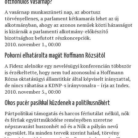
otthonülős vasárnap?
A vasárnap munkaszüneti nap, az abortusz
törvényellenes, a parlament kétkamarás lehet az új
alkotmányban, ahogy az azonos neműek közti házasságot
is kizárnák a parlamenti alkotmány-előkészítő
bizottsághoz befutott részkoncepciók.
2010. november 1., 00:00
Pokorni elhatárolta magát Hoffmann Rózsától
A Fidesz alelnöke egy nevelésügyi konferencián többször
is érzékeltette, hogy nem tud azonosulni a Hoffmann
Rózsa oktatásügyi államtitkár által képviselt irányzattal,
de nincs ráhatása a KDNP-s irányvonalra – írja az Index.
2010. november 5., 00:00
Okos pucér pasikkal küzdenek a politikusnőkért
Pártpolitikai támogatás és harcos férﬁutálat nélkül, nők
és férﬁak együttműködése reményében szeretne
népszavazást huszonhét nő és a Nők a pályán nevű
egyesület. Ha minden terveik szerint halad, törvény