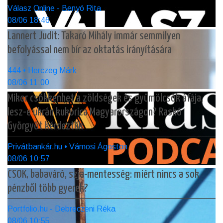
Válasz Online - Benyó Rita
08/06 18:46
Lannert Judit: Takaró Mihály immár semmilyen
befolyással nem bír az oktatás irányítására
444 • Herczeg Márk
08/06 11:00
Mikor csökkenhet a zöldségek és gyümölcsök áfája,
lesz-e ukrán kukorica Magyarországon? Raskó
Györgyöt kérdeztük
Privátbankár.hu • Vámosi Ágoston
08/06 10:57
CSOK, babaváró, szja-mentesség: miért nincs a sok
pénzből több gyerek?
Portfolio.hu - Debreczeni Réka
08/06 10:55